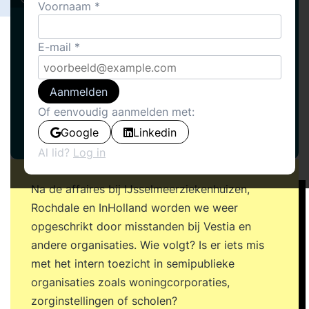
Voornaam
E-mail
Aanmelden
Of eenvoudig aanmelden met:
Google
Linkedin
Al lid?
Log in
Na de affaires bij IJsselmeerziekenhuizen,
Rochdale en InHolland worden we weer
opgeschrikt door misstanden bij Vestia en
andere organisaties. Wie volgt? Is er iets mis
met het intern toezicht in semipublieke
organisaties zoals woningcorporaties,
zorginstellingen of scholen?