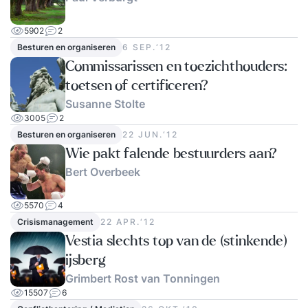
5902
2
Besturen en organiseren
6 SEP.‘12
Commissarissen en toezichthouders:
toetsen of certificeren?
Susanne Stolte
3005
2
Besturen en organiseren
22 JUN.‘12
Wie pakt falende bestuurders aan?
Bert Overbeek
5570
4
Crisismanagement
22 APR.‘12
Vestia slechts top van de (stinkende)
ijsberg
Grimbert Rost van Tonningen
15507
6