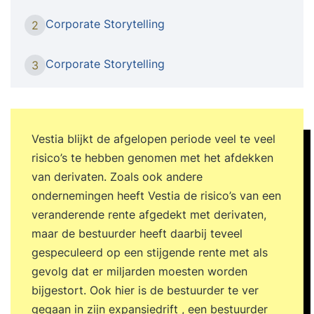
betrokken voelt. Waar komen we vandaan, waar
Corporate Storytelling
2
staan we met elkaar en waar gaan we naar toe?
Storytelling kan de visie van jouw bedrijf of
Corporate Storytelling
3
organisatie, de waardes en strategieën betekenis
geven, zodat je die met elkaar naar de
buitenwereld toe kunt uitdragen. Bij
Speechcompany leer je hoe je middels
Vestia blijkt de afgelopen periode veel te veel
Storytelling mensen kunt meenemen op reis in
risico’s te hebben genomen met het afdekken
jouw verhaal, kunt meenemen als er een
van derivaten. Zoals ook andere
koerswijziging is, kunt meenemen naar een
ondernemingen heeft Vestia de risico’s van een
verander cultuur. ‘Om het leven voorwaarts te
veranderende rente afgedekt met derivaten,
kunnen leven dient het achterwaarts begrepen te
maar de bestuurder heeft daarbij teveel
worden.’ Door beeldend te vertellen, krijgt een
gespeculeerd op een stijgende rente met als
organisatie een gezicht en verdwijnt de abstracte
gevolg dat er miljarden moesten worden
bedrijfscultuur naar de achtergrond. In de
bijgestort. Ook hier is de bestuurder te ver
tweedaagse storytelling training van
gegaan in zijn expansiedrift , een bestuurder