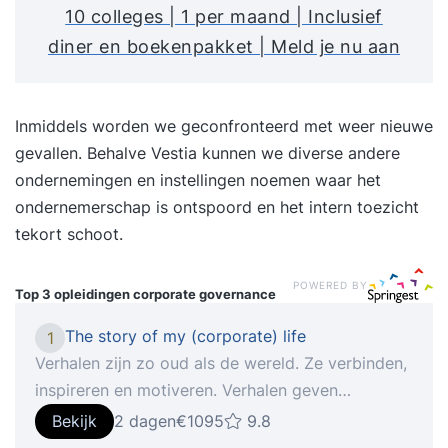
10 colleges | 1 per maand | Inclusief
diner en boekenpakket | Meld je nu aan
Inmiddels worden we geconfronteerd met weer nieuwe
gevallen. Behalve Vestia kunnen we diverse andere
ondernemingen en instellingen noemen waar het
ondernemerschap is ontspoord en het intern toezicht
tekort schoot.
POWERED BY
Top 3 opleidingen
corporate governance
The story of my (corporate) life
1
Verhalen zijn zo oud als de wereld. Ze verbinden,
inspireren en motiveren. Verhalen geven
betekenis, ordenen, zorgen ervoor dat men zich
Bekijk
2 dagen
€1095
9.8
kan identificeren en en dat men zich meer