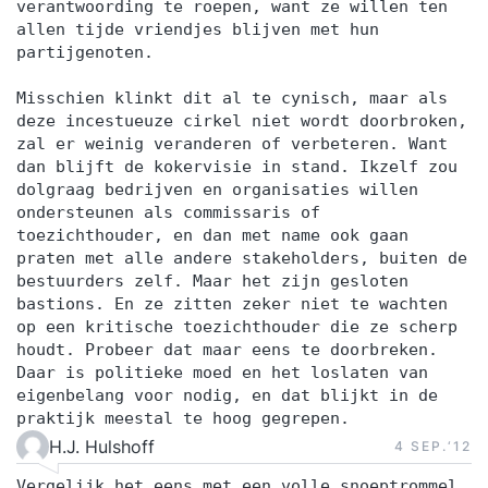
verantwoording te roepen, want ze willen ten
allen tijde vriendjes blijven met hun
partijgenoten.
Misschien klinkt dit al te cynisch, maar als
deze incestueuze cirkel niet wordt doorbroken,
zal er weinig veranderen of verbeteren. Want
dan blijft de kokervisie in stand. Ikzelf zou
dolgraag bedrijven en organisaties willen
ondersteunen als commissaris of
toezichthouder, en dan met name ook gaan
praten met alle andere stakeholders, buiten de
bestuurders zelf. Maar het zijn gesloten
bastions. En ze zitten zeker niet te wachten
op een kritische toezichthouder die ze scherp
houdt. Probeer dat maar eens te doorbreken.
Daar is politieke moed en het loslaten van
eigenbelang voor nodig, en dat blijkt in de
praktijk meestal te hoog gegrepen.
H.J. Hulshoff
4 SEP.‘12
Vergelijk het eens met een volle snoeptrommel.