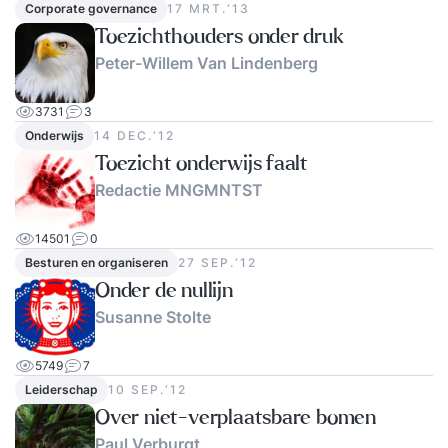
Corporate governance
17 MRT.‘13
Toezichthouders onder druk
Peter-Willem Van Lindenberg
3731
3
Onderwijs
14 DEC.‘12
Toezicht onderwijs faalt
Redactie MNGMNTST
14501
0
Besturen en organiseren
27 SEP.‘12
Onder de nullijn
Susanne Stolte
5749
7
Leiderschap
10 SEP.‘12
Over niet-verplaatsbare bomen
Paul Verburgt