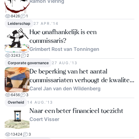
Ramon Viering
8426
1
Leiderschap
27 APR.‘14
Hoe onafhankelijk is een
commissaris?
Grimbert Rost van Tonningen
3243
2
Corporate governance
27 AUG.‘13
De beperking van het aantal
commissariaten verhoogt de kwaliteit
Carel Jan van den Wildenberg
van het toezicht niet
6456
3
Overheid
14 AUG.‘13
Naar een beter financieel toezicht
Coert Visser
13424
3