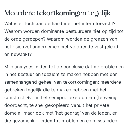
en presenteren Ben jij je bewust van de magie
Meerdere tekortkomingen tegelijk
van jouw verhaal, zodat je weet te overtuigen en
inspireren. Deze training wordt op aanvraag in
Wat is er toch aan de hand met het intern toezicht?
gepland. Schrijf je in via de link van Springest. De
Waarom worden dominante bestuurders niet op tijd tot
trainer zal telefonisch of per mail contact met je
de orde geroepen? Waarom worden de grenzen van
opnemen voor de verder planning.
het risicovol ondernemen niet voldoende vastgelegd
en bewaakt?
Mijn analyses leiden tot de conclusie dat de problemen
in het bestuur en toezicht te maken hebben met een
samenhangend geheel van tekortkomingen: meerdere
gebreken tegelijk die te maken hebben met het
construct RvT in het semipublieke domein (te weinig
doordacht, te snel gekopieerd vanuit het private
domein) maar ook met ‘het gedrag’ van de leden, en
die gezamenlijk leiden tot problemen en misstanden.