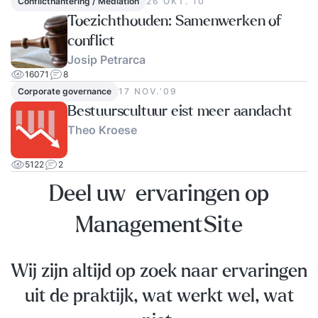
Conflicthantering / Mediation
26 OKT.‘10
Toezichthouden: Samenwerken of
conflict
Josip Petrarca
16071
8
Corporate governance
17 NOV.‘09
Bestuurscultuur eist meer aandacht
Theo Kroese
5122
2
Deel uw ervaringen op
ManagementSite
Wij zijn altijd op zoek naar ervaringen
uit de praktijk, wat werkt wel, wat