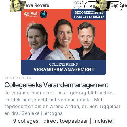
24
eva Rovers
Ben Ste
Alle artikelen
0
ADVERTORIAL
Collegereeks Verandermanagement
Je veranderplan klopt, maar gedrag blijft achter.
Ontdek hoe je écht het verschil maakt. Met
topdocenten als dr. Arend Ardon, dr. Ben Tiggelaar
en drs. Genieke Hertoghs.
9 colleges | direct toepasbaar | inclusief