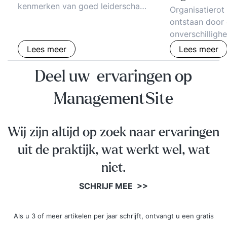
kenmerken van goed leiderschap.
Organisatierot
Tips en voorbeelden van effectief
ontstaan door
leiderschap. Leiderschapsstijlen,
onverschillighe
vaardigheden, case studies en
wanbestuur. Ho
Lees meer
Lees meer
interviews met succesvolle
verwaarlozing 
leiders. Moreel leiderschap.
cynisme, apath
Deel uw ervaringen op
Leiderschap als civilisatieproces.
intimidatie wor
Inzichten, voorbeelden, tips.
managementlit
ManagementSite
Bestuurlijke wijsheid en
geschreven, ter
bestuurlijke drukte.
organisaties d
Wij zijn altijd op zoek naar ervaringen
Voorbeelden v
en organisatier
uit de praktijk, wat werkt wel, wat
tips om het te han
niet.
ontstaan cynis
verloop, passiv
SCHRIJF MEE >>
verhuftering e
de organisatie
Hoe aanpakke
Als u 3 of meer artikelen per jaar schrijft, ontvangt u een gratis