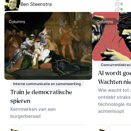
Ben Steenstra
0
6
Columns
Columns
Concurrentiekrac
AI wordt go
Wachten nie
Interne communicatie en samenwerking
Wie wacht tot 
Train je democratische
ontdekt straks
spieren
technologie ma
Kernmerken van een
achterloopt
burgerberaad