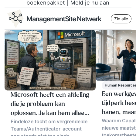
boekenpakket | Meld je nu aan
ManagementSite Netwerk
Zie alle
Human Resource
Een werkgev
Microsoft heeft een afdeling
tijdperk be
die je probleem kan
banen, maar
oplossen. Je kan hem alleen
Waarom Capabil
Vermogen
Eindeloze tocht om vergrendelde
niet bereiken
nieuwe maatst
Teams/Authenticator-account
toekomstbeste