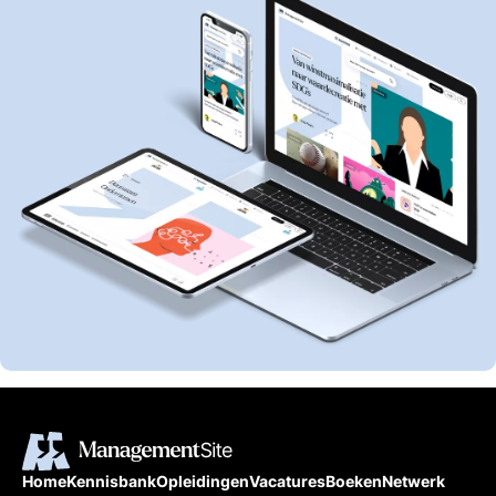
Home
Kennisbank
Opleidingen
Vacatures
Boeken
Netwerk