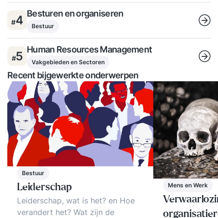
Besturen en organiseren
4
#
Bestuur
Human Resources Management
5
#
Vakgebieden en Sectoren
Recent bijgewerkte onderwerpen
Bestuur
Mens en Werk
Leiderschap
Verwaarlozi
Leiderschap, wat is het? en Hoe
verandert het? Wat zijn de
organisatier