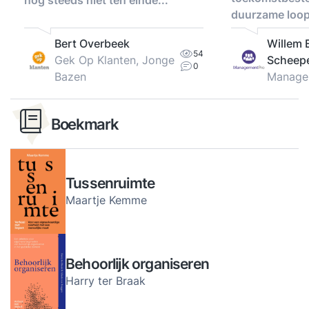
nog steeds niet ten einde...
duurzame loo
Bert Overbeek
Willem E
54
Gek Op Klanten, Jonge
Scheep
0
Bazen
Manage
Boekmark
Tussenruimte
Maartje Kemme
Behoorlijk organiseren
Harry ter Braak