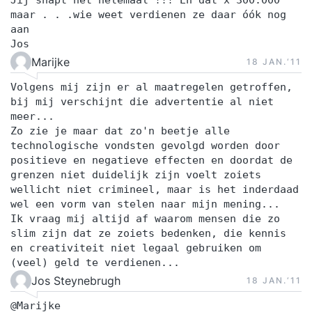
Jij snapt het helemaal !!! En dat x 300.000
maar . . .wie weet verdienen ze daar óók nog
aan
Jos
Marijke
18 JAN.‘11
Volgens mij zijn er al maatregelen getroffen,
bij mij verschijnt die advertentie al niet
meer...
Zo zie je maar dat zo'n beetje alle
technologische vondsten gevolgd worden door
positieve en negatieve effecten en doordat de
grenzen niet duidelijk zijn voelt zoiets
wellicht niet crimineel, maar is het inderdaad
wel een vorm van stelen naar mijn mening...
Ik vraag mij altijd af waarom mensen die zo
slim zijn dat ze zoiets bedenken, die kennis
en creativiteit niet legaal gebruiken om
(veel) geld te verdienen...
Jos Steynebrugh
18 JAN.‘11
@Marijke