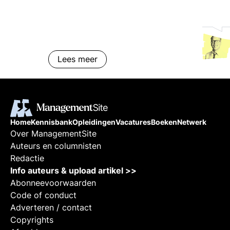
meer.
Lees meer
Home
Kennisbank
Opleidingen
Vacatures
Boeken
Netwerk
Over ManagementSite
Auteurs en columnisten
Redactie
Info auteurs & upload artikel >>
Abonneevoorwaarden
Code of conduct
Adverteren / contact
Copyrights