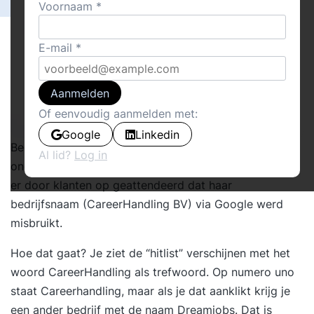
Voornaam
E-mail
Aanmelden
Of eenvoudig aanmelden met:
Google
Linkedin
Begin januari kwam mijn goede vriendin en
Al lid?
Log in
ondernemer Mirjam langs, wit van kwaadheid. Zij was
er door klanten op geattendeerd dat haar
bedrijfsnaam (CareerHandling BV) via Google werd
misbruikt.
Hoe dat gaat? Je ziet de “hitlist” verschijnen met het
woord CareerHandling als trefwoord. Op numero uno
staat Careerhandling, maar als je dat aanklikt krijg je
een ander bedrijf met de naam Dreamjobs. Dat is