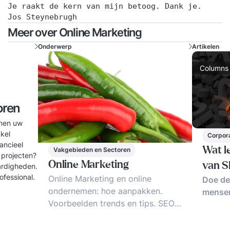
Je raakt de kern van mijn betoog. Dank je.
Jos Steynebrugh
Meer over Online Marketing
Onderwerp
Artikelen
Columns
oren
nnen uw
kel
Corpor
ancieel
Wat l
Vakgebieden en Sectoren
 projecten?
Online Marketing
van S
ardigheden.
ofessional.
Online Marketing en online
Doe de
ondernemen: hoe aanpakken.
mensen
Voorbeelden trends en tips. SEO,
Big Data, B-to-B en Co-creatie.
Social Media Marketing en veel