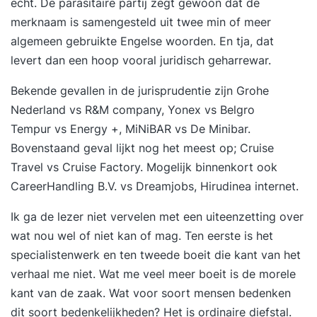
echt. De parasitaire partij zegt gewoon dat de
voor je samen te stellen op basis van je huidige
merknaam is samengesteld uit twee min of meer
niveau en interesses. 3: Cursusdatum Op je zelf
algemeen gebruikte Engelse woorden. En tja, dat
gekozen cursusdatum ga je één op één aan de
levert dan een hoop vooral juridisch geharrewar.
slag met onze trainer, die je alle aspecten van de
software laat zien in praktijkgerichte oefeningen.
Bekende gevallen in de jurisprudentie zijn Grohe
Wij stellen een computer met de software tot je
Nederland vs R&M company, Yonex vs Belgro
beschikking. 4: StudyFlix Na de cursus Lightroom
Tempur vs Energy +, MiNiBAR vs De Minibar.
CC krijg je toegang tot ons online
Bovenstaand geval lijkt nog het meest op; Cruise
cursusplatform, waar je terug kan blikken op de
Travel vs Cruise Factory. Mogelijk binnenkort ook
cursus of aan de slag kunt gaan met gevorderde
CareerHandling B.V. vs Dreamjobs, Hirudinea internet.
stof, certificaten kan verdienen & meer
Ik ga de lezer niet vervelen met een uiteenzetting over
wat nou wel of niet kan of mag. Ten eerste is het
specialistenwerk en ten tweede boeit die kant van het
verhaal me niet. Wat me veel meer boeit is de morele
kant van de zaak. Wat voor soort mensen bedenken
dit soort bedenkelijkheden? Het is ordinaire diefstal.