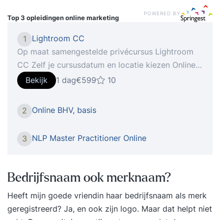
POWERED BY
Top 3 opleidingen
online marketing
Lightroom CC
1
Op maat samengestelde privécursus Lightroom
CC Zelf je cursusdatum en locatie kiezen Online
verder leren met StudyFlix De nieuwste telg van
Bekijk
1 dag
€599
10
Creative Cloud gooit in een flitsend jasje het roer
om qua interface en gebruikerservaring. in onze
Online BHV, basis
2
cursus Lightroom CC ga je aan de slag om, indien
gewenst met je eigen materiaal, foto’s om te
NLP Master Practitioner Online
3
toveren naar beeld waar je echt trots op kan zijn!
Hoe het werkt 1: Intake Na je inschrijving voor de
cursus Lightroom CC vindt er een telefonische
Bedrijfsnaam ook merknaam?
intake plaats, waarin we je huidige niveau en
Heeft mijn goede vriendin haar bedrijfsnaam als merk
leerbehoefte bepalen. 2: Voorbereiding Wij gaan
geregistreerd? Ja, en ook zijn logo. Maar dat helpt niet
aan de slag om een persoonlijk cursusprogramma