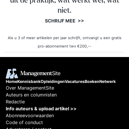
uit de praktijk, wat werkt wel, wat
niet.
SCHRIJF MEE >>
Als u 3 of meer artikelen per jaar schrijft, ontvangt u een gratis
pro-abonnement twv €200,--
Home
Kennisbank
Opleidingen
Vacatures
Boeken
Netwerk
Over ManagementSite
Auteurs en columnisten
Redactie
Info auteurs & upload artikel >>
Abonneevoorwaarden
Code of conduct