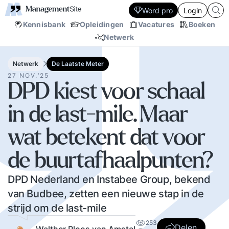
Word pro
Login
Kennisbank
Opleidingen
Vacatures
Boeken
Netwerk
Netwerk
De Laatste Meter
27 NOV.‘25
DPD kiest voor schaal
in de last-mile. Maar
wat betekent dat voor
de buurtafhaalpunten?
DPD Nederland en Instabee Group, bekend
van Budbee, zetten een nieuwe stap in de
strijd om de last-mile
253
Delen
Walther Ploos van Amstel