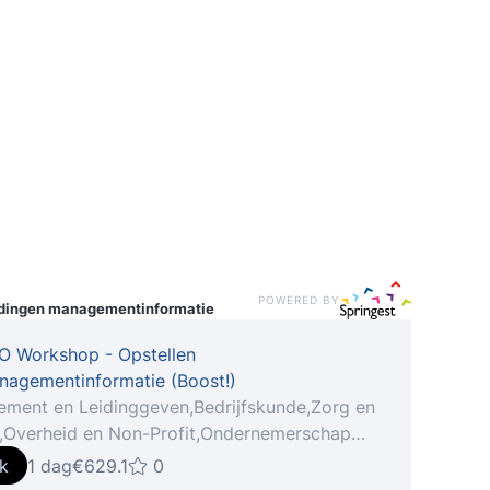
POWERED BY
idingen
managementinformatie
O Workshop - Opstellen
nagementinformatie (Boost!)
ment en Leidinggeven,Bedrijfskunde,Zorg en
n,Overheid en Non-Profit,Ondernemerschap
ij van de ambitie en wil jij via een workshop
jk
1 dag
€629.1
0
kills maximaal benutten en verbeteren? Flex