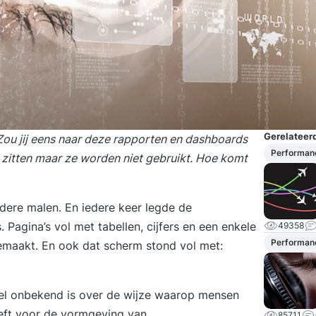
Gerelateerd
Zou jij eens naar deze rapporten en dashboards
Performan
n zitten maar ze worden niet gebruikt. Hoe komt
ere malen. En iedere keer legde de
. Pagina’s vol met tabellen, cijfers en een enkele
49358
Performan
emaakt. En ook dat scherm stond vol met:
eel onbekend is over de wijze waarop mensen
eeft voor de vormgeving van
85711