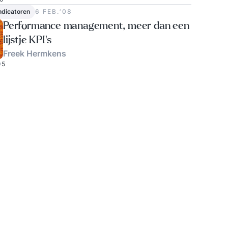
indicatoren
6 FEB.‘08
Performance management, meer dan een
lijstje KPI’s
Freek Hermkens
5