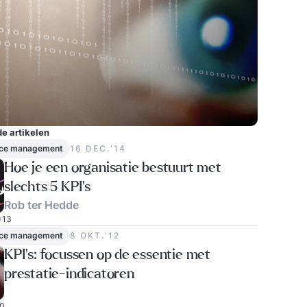
e artikelen
ce management
16 DEC.‘14
Hoe je een organisatie bestuurt met
slechts 5 KPI’s
Rob ter Hedde
13
ce management
8 OKT.‘12
KPI's: focussen op de essentie met
prestatie-indicatoren
0