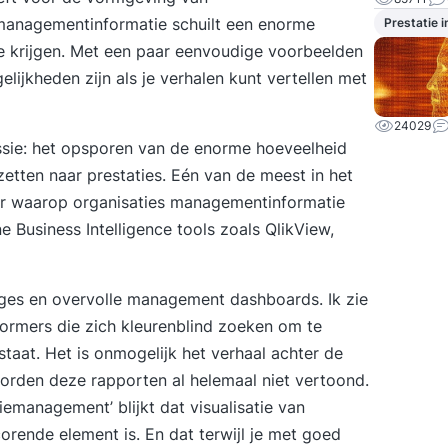
managementinformatie schuilt een enorme
Prestatie 
e krijgen. Met een paar eenvoudige voorbeelden
elijkheden zijn als je verhalen kunt vertellen met
24029
passie: het opsporen van de enorme hoeveelheid
zetten naar prestaties. Eén van de meest in het
er waarop organisaties managementinformatie
Business Intelligence tools zoals QlikView,
ges en overvolle management dashboards. Ik zie
vormers die zich kleurenblind zoeken om te
taat. Het is onmogelijk het verhaal achter de
worden deze rapporten al helemaal niet vertoond.
tiemanagement’
blijkt dat visualisatie van
rende element is. En dat terwijl je met goed