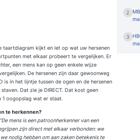
Academ
MB
2
met tom
ma
willen
Verbete
HB
impuls
3
man
het le
 taartdiagram kijkt en let op wat uw hersenen
persoon
artpunten met elkaar probeert te vergelijken. Er
gerela
hter, een mens kan op geen enkele wijze
inbren
vergelijken. De hersenen zijn daar gewoonweg
worksh
Boost!-
 in het lijntje tussen de ogen en de hersenen
volled
f staven. Dat zie je DIRECT. Dat kost geen
Boost!
n 1 oogopslag wat er staat.
wie? D
wil le
nen te herkennen?
Voorop
“De mens is een patroonherkenner van een
eisen 
egrijpen zijn direct met elkaar verbonden: we
deze wo
 we nodig hebben om aan zaken betekenis te