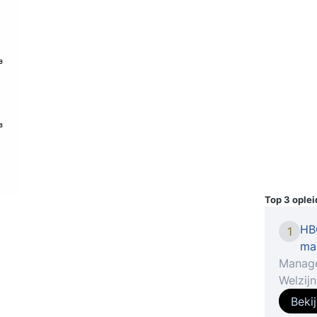
Top 3 ople
HB
1
ma
Manage
Welzij
Barst j
Beki
jouw s