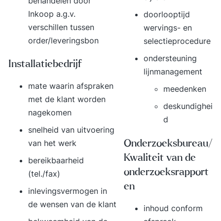
behandelen door
Inkoop
a.g.v.
doorlooptijd
verschillen tussen
wervings- en
order/leveringsbon
selectieprocedure
ondersteuning
Installatiebedrijf
lijnmanagement
mate waarin afspraken
meedenken
met de klant worden
deskundighei
nagekomen
d
snelheid van uitvoering
van het werk
Onderzoeksbureau/
Kwaliteit van de
bereikbaarheid
onderzoeksrapport
(tel./fax)
en
inlevingsvermogen in
de wensen van de klant
inhoud conform