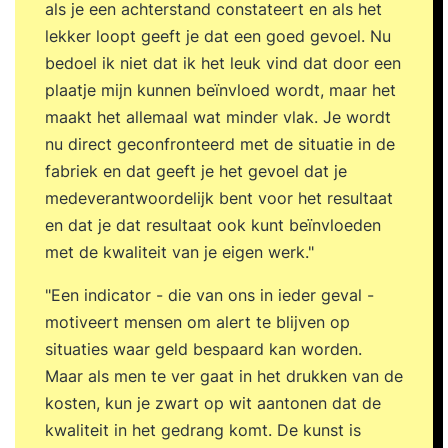
als je een achterstand constateert en als het
Leadership’ combineer je inzichten uit
lekker loopt geeft je dat een goed gevoel. Nu
psychologie, leiderschap en performance
bedoel ik niet dat ik het leuk vind dat door een
management. Je leert hoe je druk omzet in
plaatje mijn kunnen beïnvloed wordt, maar het
energie, en hoe je met bewezen strategieën en
maakt het allemaal wat minder vlak. Je wordt
praktische tools een high performance cultuur
nu direct geconfronteerd met de situatie in de
ontwikkelt die blijft presteren, ook onder druk.
fabriek en dat geeft je het gevoel dat je
Voordelen van deze vierdaagse opzet: Ruimte
medeverantwoordelijk bent voor het resultaat
voor verdieping en reflectie tussen de
en dat je dat resultaat ook kunt beïnvloeden
trainingsdagen. Persoonlijke begeleiding bij het
met de kwaliteit van je eigen werk."
bouwen van je eigen high performance plan.
Oefening en toepassing van concrete
"Een indicator - die van ons in ieder geval -
leiderschapstools in je werkomgeving. Resultaat
motiveert mensen om alert te blijven op
Na deze training ben je in staat een high
situaties waar geld bespaard kan worden.
performance team en cultuur te creëren. Je weet
Maar als men te ver gaat in het drukken van de
hoe teams optimaal functioneren en welke
kosten, kun je zwart op wit aantonen dat de
leiderschapsstijl daarbij past. Je leert hoe je ‘high
kwaliteit in het gedrang komt. De kunst is