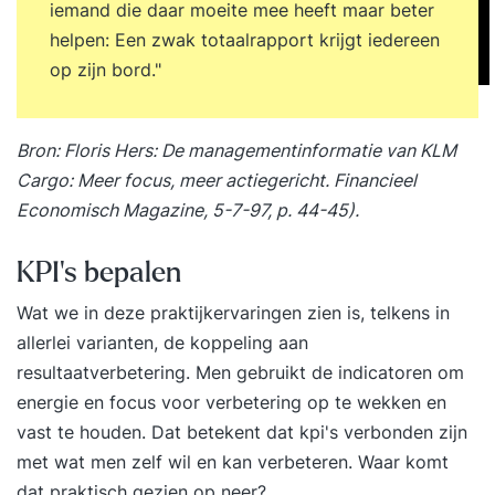
Platform. Hier vind je verdiepende artikelen,
iemand die daar moeite mee heeft maar beter
opdrachten en tools om het geleerde direct toe
helpen: Een zwak totaalrapport krijgt iedereen
te passen. Je leert waar en wanneer het jou
op zijn bord."
uitkomt via de YEARTH app, je tablet of
computer. Zo haal je het maximale resultaat uit je
Bron: Floris Hers: De managementinformatie van KLM
training en pas je het geleerde duurzaam toe in je
Cargo: Meer focus, meer actiegericht. Financieel
dagelijkse praktijk. Over je trainer De training
Economisch Magazine, 5-7-97, p. 44-45).
wordt verzorgd door een ervaren trainer met
ruime praktijkervaring. Onze trainers combineren
KPI's bepalen
kennis, analytisch vermogen en een scherp
observatievermogen met een persoonlijke en
Wat we in deze praktijkervaringen zien is, telkens in
positieve aanpak. Ze confronteren op een
allerlei varianten, de koppeling aan
respectvolle manier, dagen je uit en helpen je om
resultaatverbetering. Men gebruikt de indicatoren om
het maximale uit jezelf te halen.
energie en focus voor verbetering op te wekken en
vast te houden. Dat betekent dat kpi's verbonden zijn
met wat men zelf wil en kan verbeteren. Waar komt
dat praktisch gezien op neer?