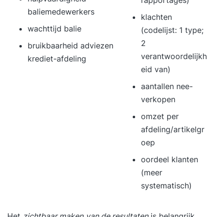
baliemedewerkers
klachten
wachttijd balie
(codelijst: 1 type;
2
bruikbaarheid adviezen
verantwoordelijkh
krediet-afdeling
eid van)
aantallen nee-
verkopen
omzet per
afdeling/artikelgr
oep
oordeel klanten
(meer
systematisch)
Het
zichtbaar maken
van de resultaten
is belangrijk.