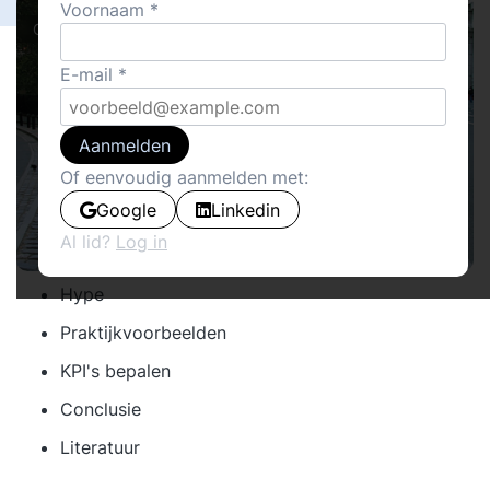
Voornaam
Cover stories
E-mail
Aanmelden
Of eenvoudig aanmelden met:
Google
Linkedin
Al lid?
Log in
Hype
Praktijkvoorbeelden
KPI's bepalen
Conclusie
Literatuur