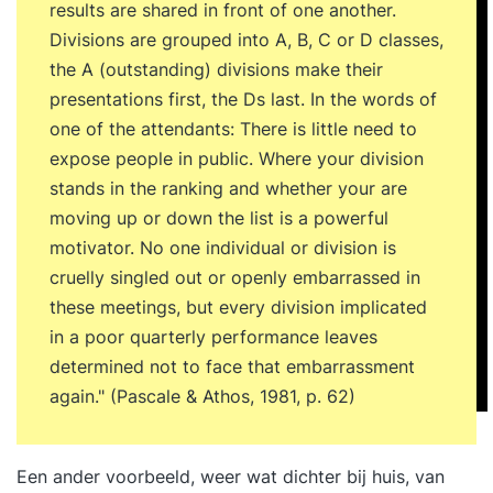
Terugkoppeling tussentijdse opdracht: High
results are shared in front of one another.
Performance Casus. Analyseren van
Divisions are grouped into A, B, C or D classes,
teamdynamiek en effectiviteit. Gedrag
the A (outstanding) divisions make their
doelgericht beïnvloeden richting high
presentations first, the Ds last. In the words of
performance. Bouwen aan onderlinge
one of the attendants: There is little need to
betrouwbaarheid binnen je team. Je team
expose people in public. Where your division
motiveren door zingeving en impactvol werk.
stands in the ranking and whether your are
Psychologisch eigenaarschap creëren en
moving up or down the list is a powerful
versterken. Sturen op verantwoordelijkheid en
motivator. No one individual or division is
aanspreken op resultaten. Jouw GAP-analyse
cruelly singled out or openly embarrassed in
herzien. Formuleren van persoonlijke leerdoelen
these meetings, but every division implicated
en actiepunten voor de komende periode. 17:00
in a poor quarterly performance leaves
uur Einde training Dag 4 09:30 uur Start training
determined not to face that embarrassment
Terugkoppeling tussentijdse opdracht: High
again." (Pascale & Athos, 1981, p. 62)
Performance Casus. Inzicht krijgen in individuele
performance en ontwikkelbehoeften.
Performance verbeteren door gerichte
Een ander voorbeeld, weer wat dichter bij huis, van