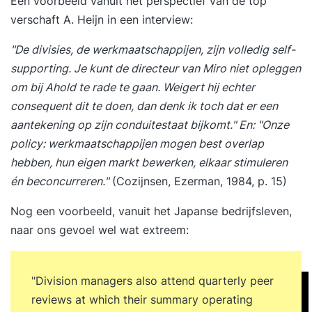
Een voorbeeld vanuit het perspectief van de top
Einde training Dag 2 09:30 uur Start training
verschaft A. Heijn in een interview:
Terugkoppeling tussentijdse opdracht: High
Performance Casus. Het belang van vertrouwen
"De divisies, de werkmaatschappijen, zijn volledig self-
en openheid binnen High Performance
supporting. Je kunt de directeur van Miro niet opleggen
Leadership. Leiderschapsgedrag tonen dat jouw
om bij Ahold te rade te gaan. Weigert hij echter
geloofwaardigheid en betrouwbaarheid versterkt.
consequent dit te doen, dan denk ik toch dat er een
Een high performance cultuur creëren op basis
aantekening op zijn conduitestaat bijkomt." En: "Onze
van veiligheid en transparantie. Eerlijk en
policy: werkmaatschappijen mogen best overlap
constructief feedback geven vanuit radicale
hebben, hun eigen markt bewerken, elkaar stimuleren
openheid en betrokkenheid. Vertrouwen
én beconcurreren."
(Cozijnsen, Ezerman, 1984, p. 15)
vergroten door kwetsbaar en authentiek
Nog een voorbeeld, vanuit het Japanse bedrijfsleven,
leiderschap. Congruent en integer handelen
naar ons gevoel wel wat extreem:
vanuit jouw voorbeeldfunctie. Jouw GAP-analyse
herzien. Formuleren van persoonlijke leerdoelen
en actiepunten voor de komende periode. 17:00
"Division managers also attend quarterly peer
uur Einde training Dag 3 09:30 uur Start training
reviews at which their summary operating