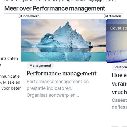
Meer over Performance management
Onderwerp
Artikelen
Cover st
 inzichten
e
Management
Perfor
Performance management
Hoe e
mmunicatie,
Performancemanagement en
, Missie en
verand
prestatie indicatoren.
vruch
Organisatieontwerp en
Casest
bedrijfscultuur als succesfactoren
de 'les
bij prestatie management.
Voorbeelden, trends, tips