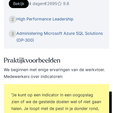
continu de afweging wat je mensen aankunnen en
Bekijk
4 dagen
€2695
9.8
hoe je hun energie het beste kunt richten. In de
praktijk blijkt dat werkdruk door medewerkers
High Performance Leadership
2
soms wordt ervaren als werklast, met alle
gevolgen van dien. In de training ‘High
Administering Microsoft Azure SQL Solutions
3
Performance Leadership’ leer je hoe je van een
(DP-300)
high demanding omgeving een high performing
teamcultuur maakt. Je ontdekt hoe jij als leider
een cruciale rol speelt in het creëren van focus,
Praktijkvoorbeelden
energie en duurzame resultaten, en hoe je een
We beginnen met enige ervaringen van de werkvloer.
team bouwt dat langdurig op topniveau
Medewerkers over indicatoren:
presteert. Iets voor jou De training ‘High
Performance Leadership’ is bestemd voor
ervaren leidinggevenden en managers die hun
"Je kunt op een indicator in een oogopslag
team naar een hoger prestatieniveau willen
zien of we de gestelde doelen wel of niet gaan
brengen. Wat deze vierdaagse training uniek
halen. Je loopt met de pest in je donder rond,
maakt Tijdens de training ‘High Performance