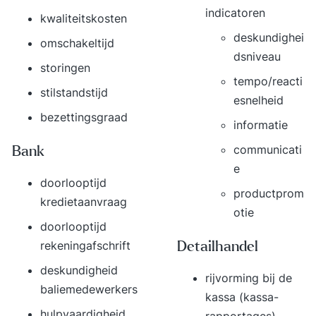
indicatoren
kwaliteitskosten
deskundighei
omschakeltijd
dsniveau
storingen
tempo/reacti
stilstandstijd
esnelheid
bezettingsgraad
informatie
communicati
Bank
e
doorlooptijd
productprom
kredietaanvraag
otie
doorlooptijd
rekeningafschrift
Detailhandel
deskundigheid
rijvorming bij de
baliemedewerkers
kassa (kassa-
hulpvaardigheid
rapportages)