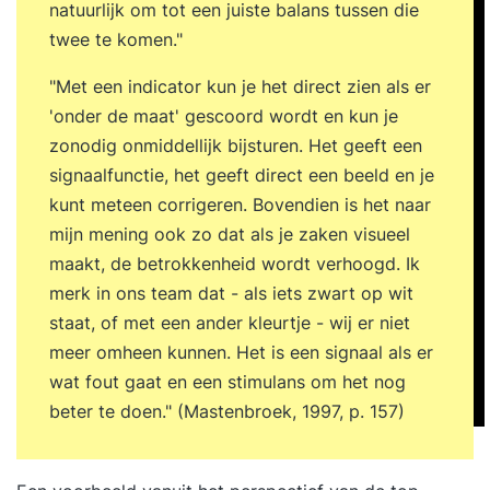
demand’ omvormt tot ‘high performing’ en
natuurlijk om tot een juiste balans tussen die
medewerkers stimuleert tot groei en
twee te komen."
eigenaarschap. Je weet hoe je bevlogenheid
"Met een indicator kun je het direct zien als er
bevordert, resultaten borgt en het beste uit je
'onder de maat' gescoord wordt en kun je
mensen naar boven haalt. Programma Dag 1
zonodig onmiddellijk bijsturen. Het geeft een
09:30 uur Start training Wat High Performance
signaalfunctie, het geeft direct een beeld en je
Leadership voor jou betekent en wanneer jij
kunt meteen corrigeren. Bovendien is het naar
succesvol bent. Op inspirerende en heldere wijze
mijn mening ook zo dat als je zaken visueel
richting geven aan je team. Een concrete
maakt, de betrokkenheid wordt verhoogd. Ik
prestatieverwachting formuleren voor jezelf en je
merk in ons team dat - als iets zwart op wit
team. Doelen meetbaar, motiverend en
staat, of met een ander kleurtje - wij er niet
bespreekbaar maken. Stakeholders in beeld
meer omheen kunnen. Het is een signaal als er
brengen die het succes van jouw prestatie
wat fout gaat en een stimulans om het nog
beïnvloeden. De scope bepalen van jouw High
beter te doen." (Mastenbroek, 1997, p. 157)
Performance Casus. Jouw GAP-analyse herzien.
Formuleren van persoonlijke leerdoelen en
actiepunten voor de komende periode. 17:00 uur