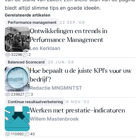
biedt altijd slimme tips en goede ideeën.
Gerelateerde artikelen
Performance management
22 SEP.‘08
Ontwikkelingen en trends in
Performance Management
Leo Kerklaan
32296
2
Balanced Scorecard
20 JUN.‘08
Hoe bepaalt u de juiste KPI's voor uw
bedrijf?
Redactie MNGMNTST
239627
3
Continue resultaatverbetering
6 NOV.‘02
Werken met prestatie-indicatoren
Willem Mastenbroek
110692
40