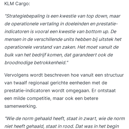
ontwikkelstrategieën. Actiegerichte
KLM Cargo:
ontwikkelgesprekken voeren. Growth mindset
"Strategiebepaling is een kwestie van top down, maar
inzetten voor mens- en resultaatgericht
de operationele vertaling in doeleinden en prestatie-
leiderschap. Jouw persoonlijke leerreis in beeld
indicatoren is vooral een kwestie van bottom up. De
brengen. Jouw GAP-analyse herzien. Evaluatie
mensen in de verschillende units hebben bij uitstek het
van de training en opstellen van een persoonlijk
operationele verstand van zaken. Het moet vanuit de
praktijkgericht actieplan. 17:00 uur Einde training
buik van het bedrijf komen, dat garandeert ook de
Je training in 3 stappen Stap 1. Je start met een
broodnodige betrokkenheid."
persoonlijke intake Voorafgaand aan de training
vul je een online intake in. Wil je liever je
Vervolgens wordt beschreven hoe vanuit een structuur
persoonlijke leerdoelen toelichten? Dan plannen
van twaalf regionaal gerichte eenheden met de
we graag een telefonisch intakegesprek met je in.
prestatie-indicatoren wordt omgegaan. Er ontstaat
Op basis van je leerdoelen, achtergrond en
een milde competitie, maar ook een betere
aandachtspunten plaatsen we je in een
samenwerking.
trainingsgroep met vergelijkbare professionals.
"Wie de norm gehaald heeft, staat in zwart, wie de norm
Zo sluit de training perfect aan op jouw situatie.
niet heeft gehaald, staat in rood. Dat was in het begin
Stap 2. Je volgt een inspirerende en interactieve