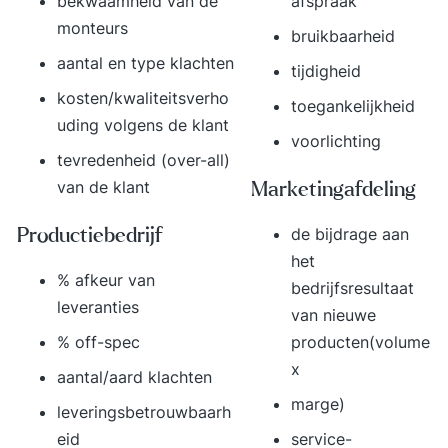
afspraak
bekwaamheid van de
monteurs
bruikbaarheid
aantal en type klachten
tijdigheid
kosten/kwaliteitsverho
toegankelijkheid
uding volgens de klant
voorlichting
tevredenheid (over-all)
van de klant
Marketingafdeling
de bijdrage aan
Productiebedrijf
het
% afkeur van
bedrijfsresultaat
leveranties
van nieuwe
producten(volume
% off-spec
x
aantal/aard klachten
marge)
leveringsbetrouwbaarh
service-
eid