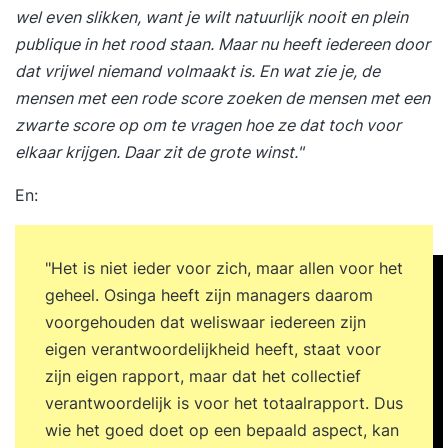
wel even slikken, want je wilt natuurlijk nooit en plein
training De vierdaagse training ‘High
publique in het rood staan. Maar nu heeft iedereen door
Performance Leadership’ wordt verspreid over
dat vrijwel niemand volmaakt is. En wat zie je, de
vier maanden gegeven. Elke trainingsdag
mensen met een rode score zoeken de mensen met een
combineert inspiratie, theorie en praktijk. Je
zwarte score op om te vragen hoe ze dat toch voor
wisselt plenaire sessies af met opdrachten in
elkaar krijgen. Daar zit de grote winst."
subgroepen. Op deze manier leer je niet alleen
van de trainer, maar vooral ook van elkaar. Aan
En:
het einde van elke trainingsdag bespreek je met
de trainer of je leerdoelen zijn behaald. Daarna
stem je af welke opdrachten je in de
"Het is niet ieder voor zich, maar allen voor het
tussenliggende periode uitvoert en waar de focus
geheel. Osinga heeft zijn managers daarom
ligt voor de volgende bijeenkomst. Je rondt de
voorgehouden dat weliswaar iedereen zijn
training af met een persoonlijke eindevaluatie
eigen verantwoordelijkheid heeft, staat voor
Stap 3. Een jaar lang toegang tot het Online
zijn eigen rapport, maar dat het collectief
Learning Platform Vanaf de eerste trainingsdag
verantwoordelijk is voor het totaalrapport. Dus
krijg je toegang tot het YEARTH Online Learning
wie het goed doet op een bepaald aspect, kan