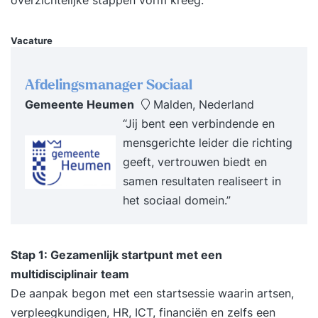
overzichtelijke stappen vorm kreeg.
performance team en cultuur te creëren. Je weet
hoe teams optimaal functioneren en welke
Vacature
leiderschapsstijl daarbij past. Je leert hoe je ‘high
demand’ omvormt tot ‘high performing’ en
Afdelingsmanager Sociaal
medewerkers stimuleert tot groei en
Gemeente Heumen
Malden, Nederland
eigenaarschap. Je weet hoe je bevlogenheid
“Jij bent een verbindende en
bevordert, resultaten borgt en het beste uit je
mensgerichte leider die richting
mensen naar boven haalt. Programma Dag 1
geeft, vertrouwen biedt en
09:30 uur Start training Wat High Performance
samen resultaten realiseert in
Leadership voor jou betekent en wanneer jij
het sociaal domein.”
succesvol bent. Op inspirerende en heldere wijze
richting geven aan je team. Een concrete
prestatieverwachting formuleren voor jezelf en je
Stap 1: Gezamenlijk startpunt met een
team. Doelen meetbaar, motiverend en
multidisciplinair team
bespreekbaar maken. Stakeholders in beeld
De aanpak begon met een startsessie waarin artsen,
brengen die het succes van jouw prestatie
verpleegkundigen, HR, ICT, financiën en zelfs een
beïnvloeden. De scope bepalen van jouw High