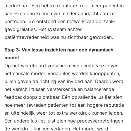
herzien. Formuleren van persoonlijke leerdoelen
merkte op: “Een betere reputatie trekt meer patiënten
en actiepunten voor de komende periode. 17:00
aan — en dan kunnen we minder aandacht aan ze
uur Einde training Dag 3 09:30 uur Start training
besteden.” Zo ontstond een netwerk van oorzaak-
Terugkoppeling tussentijdse opdracht: High
gevolgrelaties. Het systeem achter
Performance Casus. Analyseren van
patiënttevredenheid was nu zichtbaar geworden.
teamdynamiek en effectiviteit. Gedrag
doelgericht beïnvloeden richting high
Stap 3: Van losse inzichten naar een dynamisch
performance. Bouwen aan onderlinge
model
betrouwbaarheid binnen je team. Je team
Op het whiteboard verscheen een eerste versie van
motiveren door zingeving en impactvol werk.
het causale model. Variabelen werden knooppunten,
Psychologisch eigenaarschap creëren en
pijlen gaven de richting van invloed aan. Daarbij werd
versterken. Sturen op verantwoordelijkheid en
het verschil tussen versterkende en balancerende
aanspreken op resultaten. Jouw GAP-analyse
feedbackloops zichtbaar. Eén opvallende lus liet zien
herzien. Formuleren van persoonlijke leerdoelen
hoe meer tevreden patiënten tot een hogere reputatie
en actiepunten voor de komende periode. 17:00
en uiteindelijk weer tot extra werkdruk kunnen leiden.
uur Einde training Dag 4 09:30 uur Start training
Een andere lus liet juist zien hoe procesverbeteringen
Terugkoppeling tussentijdse opdracht: High
de werkdruk kunnen verlagen. Het model werd