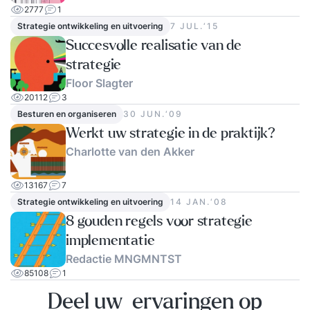
2777
1
Strategie ontwikkeling en uitvoering
7 JUL.‘15
Succesvolle realisatie van de
strategie
Floor Slagter
20112
3
Besturen en organiseren
30 JUN.‘09
Werkt uw strategie in de praktijk?
Charlotte van den Akker
13167
7
Strategie ontwikkeling en uitvoering
14 JAN.‘08
8 gouden regels voor strategie
implementatie
Redactie MNGMNTST
85108
1
Deel uw ervaringen op