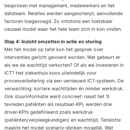
Performance Casus. Inzicht krijgen in individuele
besproken met management, medewerkers en het
performance en ontwikkelbehoeften.
datateam. Relaties werden aangescherpt, aanvullende
Performance verbeteren door gerichte
factoren toegevoegd. Zo ontstond een toetsbaar
ontwikkelstrategieën. Actiegerichte
causaal model waar het hele team zich in kon vinden.
ontwikkelgesprekken voeren. Growth mindset
Stap 4: Inzicht omzetten in actie en sturing
inzetten voor mens- en resultaatgericht
Met het model op tafel kon het gesprek over
leiderschap. Jouw persoonlijke leerreis in beeld
interventies gericht gevoerd worden. Wat gebeurt er
brengen. Jouw GAP-analyse herzien. Evaluatie
als we de wachttijd verkorten? Of als we investeren in
van de training en opstellen van een persoonlijk
ICT? Het ziekenhuis koos uiteindelijk voor
praktijkgericht actieplan. 17:00 uur Einde training
procesverbetering via een vernieuwd ICT-systeem. De
Je training in 3 stappen Stap 1. Je start met een
verwachting: kortere wachttijden én minder werkdruk.
persoonlijke intake Voorafgaand aan de training
Ook stuurinformatie werd concreet: naast het %
vul je een online intake in. Wil je liever je
tevreden patiënten als resultaat-KPI, werden drie
persoonlijke leerdoelen toelichten? Dan plannen
driver-KPI’s gedefinieerd zoals werkdruk
we graag een telefonisch intakegesprek met je in.
(patiënten/verpleegkundigen) en wachttijd. Tenslotte
Op basis van je leerdoelen, achtergrond en
maakte het model scenario-denken mogelijk. Wat