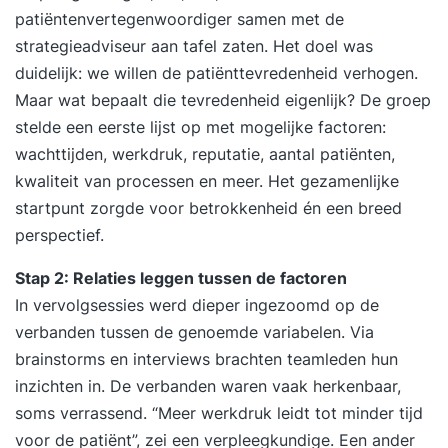
patiëntenvertegenwoordiger samen met de
Performance Casus. Jouw GAP-analyse herzien.
strategieadviseur aan tafel zaten. Het doel was
Formuleren van persoonlijke leerdoelen en
duidelijk: we willen de patiënttevredenheid verhogen.
actiepunten voor de komende periode. 17:00 uur
Maar wat bepaalt die tevredenheid eigenlijk? De groep
Einde training Dag 2 09:30 uur Start training
stelde een eerste lijst op met mogelijke factoren:
Terugkoppeling tussentijdse opdracht: High
wachttijden, werkdruk, reputatie, aantal patiënten,
Performance Casus. Het belang van vertrouwen
kwaliteit van processen en meer. Het gezamenlijke
en openheid binnen High Performance
startpunt zorgde voor betrokkenheid én een breed
Leadership. Leiderschapsgedrag tonen dat jouw
perspectief.
geloofwaardigheid en betrouwbaarheid versterkt.
Een high performance cultuur creëren op basis
Stap 2: Relaties leggen tussen de factoren
van veiligheid en transparantie. Eerlijk en
In vervolgsessies werd dieper ingezoomd op de
constructief feedback geven vanuit radicale
verbanden tussen de genoemde variabelen. Via
openheid en betrokkenheid. Vertrouwen
brainstorms en interviews brachten teamleden hun
vergroten door kwetsbaar en authentiek
inzichten in. De verbanden waren vaak herkenbaar,
leiderschap. Congruent en integer handelen
soms verrassend. “Meer werkdruk leidt tot minder tijd
vanuit jouw voorbeeldfunctie. Jouw GAP-analyse
voor de patiënt”, zei een verpleegkundige. Een ander