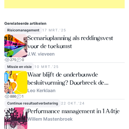
Gerelateerde artikelen
Risicomanagement
17 MRT.‘25
Scenarioplanning als reddingsvest
voor de toekomst
J.W. vieveen
275
0
Missie en visie
10 MRT.‘25
Waar blijft de onderbouwde
besluitvorming? Doorbreek de
Leo Kerklaan
tunnelvisie!
886
1
Continue resultaatverbetering
22 OKT.‘24
Performance management in 1 A4tje
Willem Mastenbroek