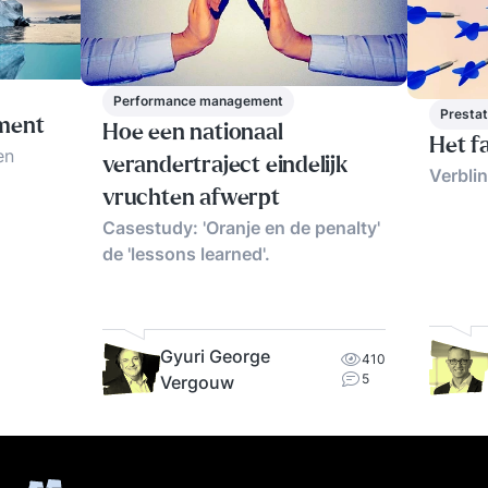
Performance management
Prestat
ment
Hoe een nationaal
Het fa
en
verandertraject eindelijk
Verbli
vruchten afwerpt
Casestudy: 'Oranje en de penalty'
actoren
de 'lessons learned'.
Gyuri George
410
5
Vergouw