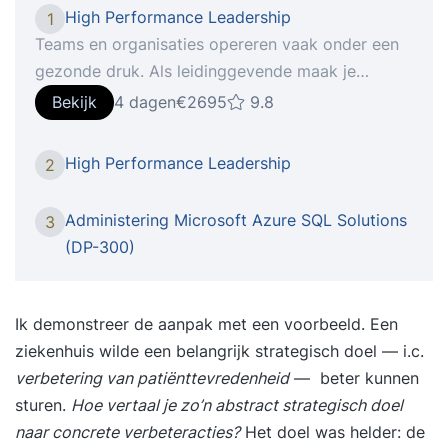
High Performance Leadership
1
Teams en organisaties opereren vaak onder een
gezonde druk. Als leidinggevende maak je
continu de afweging wat je mensen aankunnen en
Bekijk
4 dagen
€2695
9.8
hoe je hun energie het beste kunt richten. In de
praktijk blijkt dat werkdruk door medewerkers
High Performance Leadership
2
soms wordt ervaren als werklast, met alle
gevolgen van dien. In de training ‘High
Administering Microsoft Azure SQL Solutions
3
Performance Leadership’ leer je hoe je van een
(DP-300)
high demanding omgeving een high performing
teamcultuur maakt. Je ontdekt hoe jij als leider
een cruciale rol speelt in het creëren van focus,
Ik demonstreer de aanpak met een voorbeeld. Een
energie en duurzame resultaten, en hoe je een
ziekenhuis wilde een belangrijk strategisch doel — i.c.
team bouwt dat langdurig op topniveau
verbetering van patiënttevredenheid
— beter kunnen
presteert. Iets voor jou De training ‘High
sturen.
Hoe vertaal je zo’n abstract strategisch doel
Performance Leadership’ is bestemd voor
naar concrete verbeteracties?
Het doel was helder: de