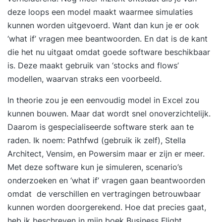
Stap 3. Een jaar lang toegang tot het Online
deze loops een model maakt waarmee simulaties
Learning Platform Vanaf de eerste trainingsdag
kunnen worden uitgevoerd. Want dan kun je er ook
krijg je toegang tot het YEARTH Online Learning
‘what if’ vragen mee beantwoorden. En dat is de kant
Platform. Hier vind je verdiepende artikelen,
die het nu uitgaat omdat goede software beschikbaar
opdrachten en tools om het geleerde direct toe
is. Deze maakt gebruik van ‘stocks and flows’
te passen. Je leert waar en wanneer het jou
modellen, waarvan straks een voorbeeld.
uitkomt via de YEARTH app, je tablet of
In theorie zou je een eenvoudig model in Excel zou
computer. Zo haal je het maximale resultaat uit je
kunnen bouwen. Maar dat wordt snel onoverzichtelijk.
training en pas je het geleerde duurzaam toe in je
Daarom is gespecialiseerde software sterk aan te
dagelijkse praktijk. Over je trainer De training
raden. Ik noem: Pathfwd (gebruik ik zelf), Stella
wordt verzorgd door een ervaren trainer met
Architect, Vensim, en Powersim maar er zijn er meer.
ruime praktijkervaring. Onze trainers combineren
Met deze software kun je simuleren, scenario’s
kennis, analytisch vermogen en een scherp
onderzoeken en ‘what if’ vragen gaan beantwoorden
observatievermogen met een persoonlijke en
omdat de verschillen en vertragingen betrouwbaar
positieve aanpak. Ze confronteren op een
kunnen worden doorgerekend. Hoe dat precies gaat,
respectvolle manier, dagen je uit en helpen je om
heb ik beschreven in mijn boek Business Flight
het maximale uit jezelf te halen.