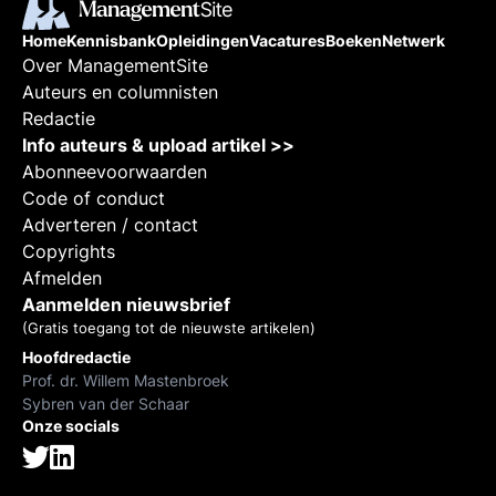
Home
Kennisbank
Opleidingen
Vacatures
Boeken
Netwerk
Over ManagementSite
Auteurs en columnisten
Redactie
Info auteurs & upload artikel >>
Abonneevoorwaarden
Code of conduct
Adverteren / contact
Copyrights
Afmelden
Aanmelden nieuwsbrief
(Gratis toegang tot de nieuwste artikelen)
Hoofdredactie
Prof. dr. Willem Mastenbroek
Sybren van der Schaar
Onze socials