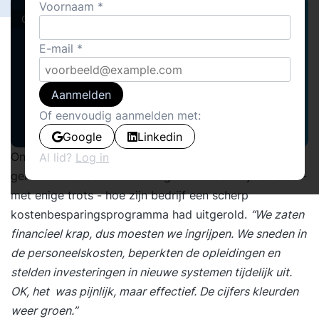
Voornaam
Cover stories · Cases · Instrumenten
E-mail
Aanmelden
Of eenvoudig aanmelden met:
Google
Linkedin
Onlangs sprak ik de controller van een
Al lid?
Log in
gerenommeerde technische groothandel. Hij vertelde -
met enige trots - hoe zijn bedrijf een scherp
kostenbesparingsprogramma had uitgerold.
“We zaten
financieel krap, dus moesten we ingrijpen. We sneden in
de personeelskosten, beperkten de opleidingen en
stelden investeringen in nieuwe systemen tijdelijk uit.
OK, het was pijnlijk, maar effectief. De cijfers kleurden
weer groen.”