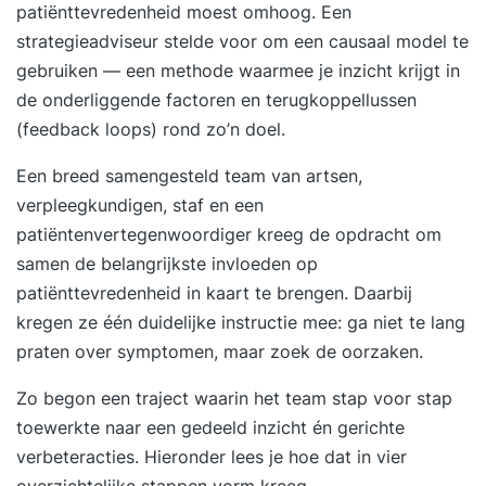
ervaren leidinggevenden en managers die hun
patiënttevredenheid moest omhoog. Een
team naar een hoger prestatieniveau willen
strategieadviseur stelde voor om een causaal model te
brengen. Wat deze vierdaagse training uniek
gebruiken — een methode waarmee je inzicht krijgt in
maakt Tijdens de training ‘High Performance
de onderliggende factoren en terugkoppellussen
Leadership’ combineer je inzichten uit
(feedback loops) rond zo’n doel.
psychologie, leiderschap en performance
Een breed samengesteld team van artsen,
management. Je leert hoe je druk omzet in
verpleegkundigen, staf en een
energie, en hoe je met bewezen strategieën en
patiëntenvertegenwoordiger kreeg de opdracht om
praktische tools een high performance cultuur
samen de belangrijkste invloeden op
ontwikkelt die blijft presteren, ook onder druk.
patiënttevredenheid in kaart te brengen. Daarbij
Voordelen van deze vierdaagse opzet: Ruimte
kregen ze één duidelijke instructie mee: ga niet te lang
voor verdieping en reflectie tussen de
praten over symptomen, maar zoek de oorzaken.
trainingsdagen. Persoonlijke begeleiding bij het
bouwen van je eigen high performance plan.
Zo begon een traject waarin het team stap voor stap
Oefening en toepassing van concrete
toewerkte naar een gedeeld inzicht én gerichte
leiderschapstools in je werkomgeving. Resultaat
verbeteracties. Hieronder lees je hoe dat in vier
Na deze training ben je in staat een high