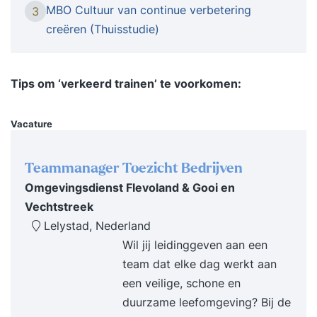
toonaangevende verbeterfilosofieën en
MBO Cultuur van continue verbetering
3
methodieken zoals Lean en Kaizen en ontdekt
creëren (Thuisstudie)
hoe je hiermee processen duurzaam
optimaliseert. Je ontwikkelt inzicht in
organisatiecultuur en hoe je een verbeterklimaat
Tips om ‘verkeerd trainen’ te voorkomen:
stimuleert waarin samenwerking, vertrouwen en
eigenaarschap centraal staan. Leiderschap en
Vacature
voorbeeldgedrag spelen hierin een cruciale rol; je
leert hoe je anderen inspireert en motiveert om
Teammanager Toezicht Bedrijven
actief mee te denken en te verbeteren.
Omgevingsdienst Flevoland & Gooi en
Medewerkerbetrokkenheid en eigenaarschap
Vechtstreek
versterk je door effectieve communicatie en
Lelystad, Nederland
transparantie toe te passen in het hele
Wil jij leidinggeven aan een
verbeterproces. Je analyseert processen,
team dat elke dag werkt aan
stimuleert het leren van fouten en gebruikt
een veilige, schone en
feedback als krachtig instrument voor groei.
duurzame leefomgeving? Bij de
Innovatie en kennisdeling staan centraal in het