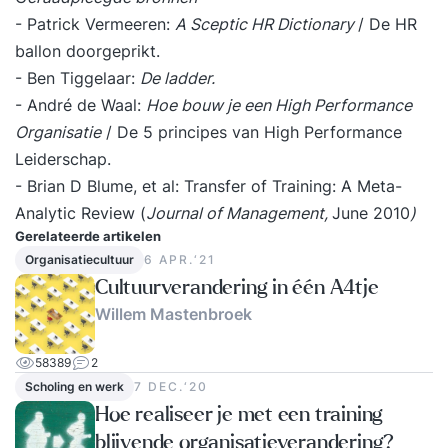
- Patrick Vermeeren:
A Sceptic HR Dictionary
/ De HR
ballon doorgeprikt.
- Ben Tiggelaar:
De ladder.
- André de Waal:
Hoe bouw je een High Performance
Organisatie
/ De 5 principes van High Performance
Leiderschap.
- Brian D Blume, et al: Transfer of Training: A Meta-
Analytic Review (
Journal of Management,
June 2010
)
Gerelateerde artikelen
Organisatiecultuur
6 APR.‘21
Cultuurverandering in één A4tje
Willem Mastenbroek
58389
2
Scholing en werk
7 DEC.‘20
Hoe realiseer je met een training
blijvende organisatieverandering?