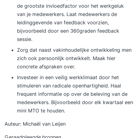
verantwoordelijkheden vastleggen Formele en
de grootste invloedfactor voor het werkgeluk
informele evaluatiemomenten Successen vieren
van je medewerkers. Laat medewerkers de
en communiceren Voorbeelden van structurele
leidinggevende van feedback voorzien,
borging Problemen bij onvoldoende borging
bijvoorbeeld door een 360graden feedback
Casussen over duurzame verankering Certificaat
sessie.
Deze opleiding geeft jou de mogelijkheid om het
Zorg dat naast vakinhoudelijke ontwikkeling men
bijbehorende diploma te behalen. Aan het einde
zich ook persoonlijk ontwikkelt. Maak hier
van de opleiding maak je een digitale toets met
concrete afspraken over.
meerkeuzevragen. Hieruit moet jouw beheersing
van de behandelde onderwerpen goed naar
Investeer in een veilig werkklimaat door het
voren komen. Als je dit onderdeel met een
stimuleren van radicale openhartigheid. Haal
positief resultaat afsluit, ontvang je het officiële
frequent informatie op over de beleving van de
diploma van deze opleiding.
medewerkers. Bijvoorbeeld door elk kwartaal een
mini MTO te houden.
Auteur: Michaël van Leijen
G
eraadpleegde bronnen