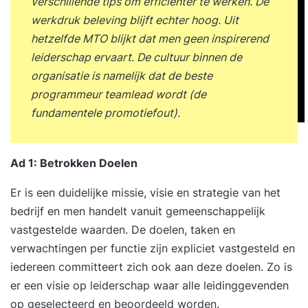
succesvolle verbetertrajecten Risico’s bij
verschillende tips om efficiënter te werken. De
ontbreken van verbetercultuur Casussen uit
werkdruk beleving blijft echter hoog. Uit
verschillende sectoren Inhoud van Les 2
hetzelfde MTO blijkt dat men geen inspirerend
Verbeterfilosofieën en methodieken Lean-
leiderschap ervaart. De cultuur binnen de
principes en hun toepassing Six Sigma en
organisatie is namelijk dat de beste
foutreductie Kaizen en dagelijkse verbeteringen
programmeur teamlead wordt (de
Plan-Do-Check-Act (PDCA) cyclus Total Quality
fundamentele promotiefout).
Management (TQM) Agile en Scrum in
verbeterprocessen Benchmarking en best
Ad 1: Betrokken Doelen
practices Verschillen tussen methodieken
Voorbeelden van integrale aanpak Casussen over
Er is een duidelijke missie, visie en strategie van het
methodiekkeuze Inhoud van Les 3
bedrijf en men handelt vanuit gemeenschappelijk
Organisatiecultuur en verbeterklimaat Definitie
vastgestelde waarden. De doelen, taken en
van organisatiecultuur Invloed van cultuur op
verwachtingen per functie zijn expliciet vastgesteld en
verbetergedrag Elementen van een
iedereen committeert zich ook aan deze doelen. Zo is
verbetergerichte cultuur Belang van
er een visie op leiderschap waar alle leidinggevenden
psychologische veiligheid Rol van waarden en
op geselecteerd en beoordeeld worden.