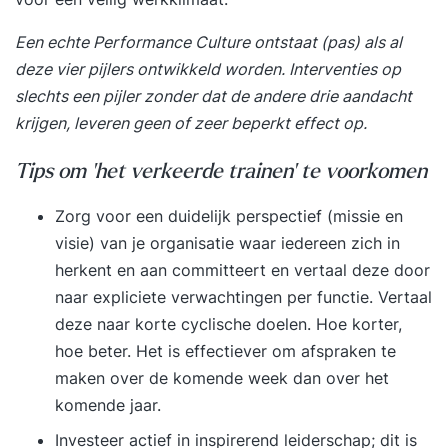
Cultuur van voortdurende reflectie Casussen
Een echte Performance Culture ontstaat (pas) als al
over foutafhandeling Inhoud van Les 9 Innovatie
deze vier pijlers ontwikkeld worden. Interventies op
en kennisdeling Relatie tussen innovatie en
slechts een pijler zonder dat de andere drie aandacht
verbetering Creëren van een kennisdelende
krijgen, leveren geen of zeer beperkt effect op.
organisatie Gebruik van communities of practice
Interne en externe benchmarking Rol van
Tips om ‘het verkeerde trainen’ te voorkomen
digitalisering in kennisdeling Cross-functionele
samenwerking Voorbeelden van
Zorg voor een duidelijk perspectief (missie en
kennismanagementsystemen Obstakels bij
visie) van je organisatie waar iedereen zich in
kennisdeling Relatie tussen kennis en
herkent en aan committeert en vertaal deze door
verbetercultuur Casussen over innovatie en leren
naar expliciete verwachtingen per functie. Vertaal
Inhoud van Les 10 Verankering en borging van
deze naar korte cyclische doelen. Hoe korter,
verbetering Integreren van verbeterprocessen in
hoe beter. Het is effectiever om afspraken te
beleid Vastleggen in procedures en richtlijnen
maken over de komende week dan over het
Gebruik van kwaliteitsmanagementsystemen
komende jaar.
Continue monitoring en evaluatie Rollen en
Investeer actief in inspirerend leiderschap; dit is