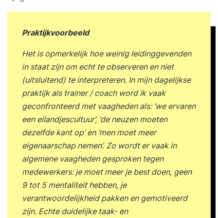
normen Belonen van verbeterinitiatieven
Weerstand tegen verandering begrijpen
Voorbeelden van cultuurverandering Valkuilen bij
Praktijkvoorbeeld
cultuurontwikkeling Casussen over cultuur en
Het is opmerkelijk hoe weinig leidinggevenden
kwaliteit Inhoud van Les 4 Leiderschap en
in staat zijn om echt te observeren en niet
voorbeeldgedrag Rol van leiders in
(uitsluitend) te interpreteren. In mijn dagelijkse
verbetertrajecten Voorbeeldgedrag als stimulans
praktijk als trainer / coach word ik vaak
Belang van transparantie en vertrouwen
geconfronteerd met vaagheden als: ‘we ervaren
Inspireren en motiveren van medewerkers
een eilandjescultuur’, ‘de neuzen moeten
Coachend leiderschap Besluitvorming en
dezelfde kant op’ en ‘men moet meer
draagvlak Betrokkenheid van het management
eigenaarschap nemen’. Zo wordt er vaak in
Voorbeelden van succesvol leiderschap Risico’s
algemene vaagheden gesproken tegen
van autoritair leiderschap Casussen over
medewerkers: je moet meer je best doen, geen
leiderschapsstijlen Inhoud van Les 5
9 tot 5 mentaliteit hebben, je
Medewerkerbetrokkenheid en eigenaarschap
verantwoordelijkheid pakken en gemotiveerd
Creëren van eigenaarschap bij medewerkers
zijn. Echte duidelijke taak- en
Stimuleren van ideeën en initiatieven Gebruik van