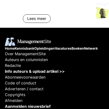
resultaatverbetering als
mentaliteit: voorbeelden &
inzichten.
Lees meer
Home
Kennisbank
Opleidingen
Vacatures
Boeken
Netwerk
Over ManagementSite
Auteurs en columnisten
Redactie
Info auteurs & upload artikel >>
Abonneevoorwaarden
Code of conduct
Adverteren / contact
Copyrights
Afmelden
Aanmelden nieuwsbrief