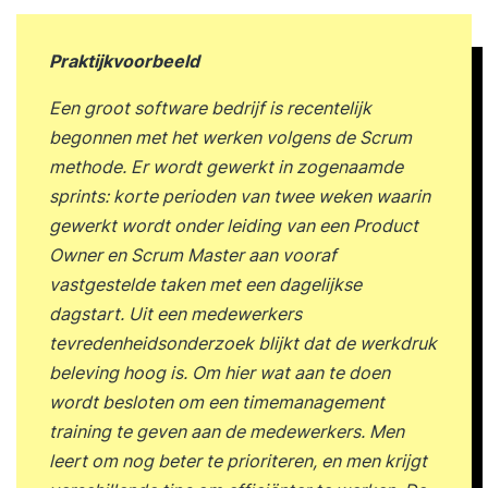
communiceert transparant en effectief om
verbeterprocessen te ondersteunen. Je
Praktijkvoorbeeld
analyseert processen en initieert verbeteracties
op basis van data en feedback. Je draagt bij aan
Een groot software bedrijf is recentelijk
de borging van verbeteringen door kennisdeling,
begonnen met het werken volgens de Scrum
evaluatie en innovatie. Programma Tijdens de
methode. Er wordt gewerkt in zogenaamde
HBO-opleiding van Go2Lean komen de volgende
sprints: korte perioden van twee weken waarin
onderwerpen aan bod: Inhoud van Les 1
gewerkt wordt onder leiding van een Product
Basisprincipes van continue verbetering Definitie
Owner en Scrum Master aan vooraf
en betekenis van continue verbetering
vastgestelde taken met een dagelijkse
Historische ontwikkeling van verbeterfilosofieën
dagstart. Uit een medewerkers
Relatie tussen verbetering en kwaliteit Verschil
tevredenheidsonderzoek blijkt dat de werkdruk
tussen innovatie en verbetering Belang van kleine
beleving hoog is. Om hier wat aan te doen
stapjes in verandering Cyclisch karakter van
wordt besloten om een timemanagement
verbeterprocessen Betrokkenheid van
training te geven aan de medewerkers. Men
medewerkers op alle niveaus Voorbeelden van
leert om nog beter te prioriteren, en men krijgt