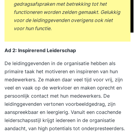
gedragsafspraken met betrekking tot het
verbeterteams en werkgroepen Herkennen van
functioneren worden zelden gemaakt. Gelukkig
talenten en inzetbaarheid Waardering en
voor de leidinggevenden overigens ook niet
erkenning voor bijdragen Opleiden en
voor hun functie.
ondersteunen van medewerkers Feedbackcultuur
als motor voor betrokkenheid Voorbeelden van
betrokkenheid op de werkvloer Problemen bij
Ad 2: Inspirerend Leiderschap
lage motivatie Casussen over eigenaarschap
De leidinggevenden in de organisatie hebben als
Inhoud van Les 6 Communicatie en transparantie
primaire taak het motiveren en inspireren van hun
Belang van open communicatie Gebruik van
medewerkers. Ze maken daar veel tijd voor vrij, zijn
begrijpelijke taal (B2-niveau) Interne
veel en vaak op de werkvloer en maken oprecht en
communicatiekanalen Visuele hulpmiddelen zoals
persoonlijk contact met hun medewerkers. De
dashboards Delen van resultaten en successen
leidinggevenden vertonen voorbeeldgedrag, zijn
Eerlijke communicatie over fouten Betrekken van
aanspreekbaar en leergierig. Vanuit een coachende
medewerkers in besluitvorming Voorbeelden van
leiderschapsstijl krijgt iedereen in de organisatie
communicatiestrategieën Obstakels bij
aandacht, van high potentials tot onderpresteerders.
onduidelijke communicatie Casussen over