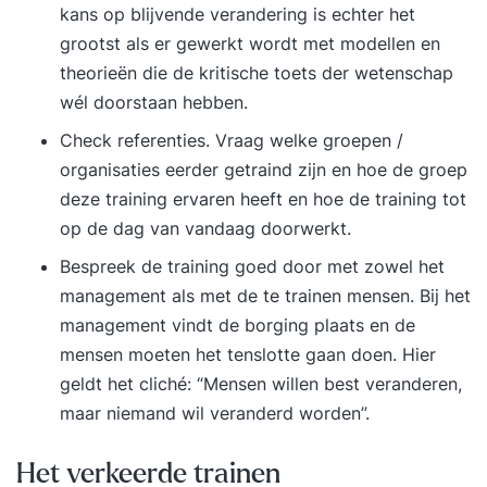
kans op blijvende verandering is echter het
onderwerpen per studieles kun je beoordelen of
grootst als er gewerkt wordt met modellen en
deze studie relevant kan zijn voor jouw
theorieën die de kritische toets der wetenschap
persoonlijke ontwikkeling. Voor vragen kun je
wél doorstaan hebben.
altijd terecht bij onze advies & voorlichting.
Check referenties. Vraag welke groepen /
Vooropleiding Go2Lean heeft voor het kunnen
organisaties eerder getraind zijn en hoe de groep
deelnemen aan deze praktijkstudie geen speciale
deze training ervaren heeft en hoe de training tot
eisen gesteld aan jouw vooropleiding. Indien je
op de dag van vandaag doorwerkt.
twijfelt over het instapniveau, dan kun je contact
opnemen met onze afdeling advies &
Bespreek de training goed door met zowel het
voorlichting. Voorbereiding De opleiding bestaat
management als met de te trainen mensen. Bij het
uit meerdere studielessen die je in je eigen tempo
management vindt de borging plaats en de
doorloopt via de online leeromgeving. De
mensen moeten het tenslotte gaan doen. Hier
aanbevolen duur om de opleiding te voltooien is
geldt het cliché: “Mensen willen best veranderen,
drie maanden, maar je hebt maximaal zes
maar niemand wil veranderd worden”.
maanden de tijd om alles volledig af te ronden.
Tijdens je leertraject heb je twee
Het verkeerde trainen