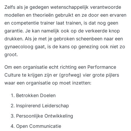
contactmomenten met je StudieCoach, waarin je
Zelfs als je gedegen wetenschappelijk verantwoorde
een korte toelichting op de theorie ontvangt.
modellen en theorieën gebruikt en ze door een ervaren
Deze online gesprekken plan je in overleg met je
en competentie trainer laat trainen, is dat nog geen
StudieCoach. Daarnaast kun je op elk moment bij
garantie. Je kan namelijk ook op de verkeerde knop
je StudieCoach terecht met vragen over de
drukken. Als je met je gebroken scheenbeen naar een
inhoud van de lessen. Leerdoelen Je begrijpt de
gynaecoloog gaat, is de kans op genezing ook niet zo
basisprincipes van continue verbetering en kunt
groot.
deze toepassen binnen organisaties. Je past
verschillende verbeterfilosofieën en methodieken
Om een organisatie echt richting een Performance
toe om processen te optimaliseren. Je herkent
Culture te krijgen zijn er (grofweg) vier grote pijlers
het belang van een passende organisatiecultuur
waar een organisatie op moet inzetten:
en draagt bij aan een duurzaam verbeterklimaat.
Betrokken Doelen
Je toont voorbeeldgedrag en stimuleert
leiderschap dat gericht is op continue
Inspirerend Leiderschap
verbetering. Je vergroot
Persoonlijke Ontwikkeling
medewerkerbetrokkenheid en stimuleert
Open Communicatie
eigenaarschap bij verbeterinitiatieven. Je