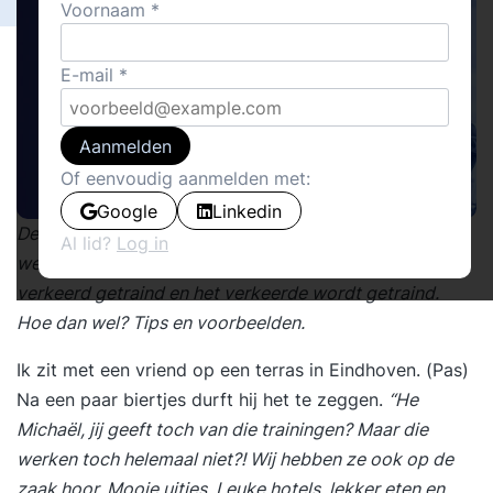
Voornaam
E-mail
Aanmelden
Of eenvoudig aanmelden met:
Google
Linkedin
De meeste trainingen en cultuurverandertrajecten
Al lid?
Log in
werken niet. Dit heeft dit twee redenen: Er wordt
verkeerd getraind en het verkeerde wordt getraind.
Hoe dan wel? Tips en voorbeelden.
Ik zit met een vriend op een terras in Eindhoven. (Pas)
Na een paar biertjes durft hij het te zeggen.
“He
Michaël, jij geeft toch van die trainingen? Maar die
werken toch helemaal niet?! Wij hebben ze ook op de
zaak hoor. Mooie uitjes. Leuke hotels, lekker eten en