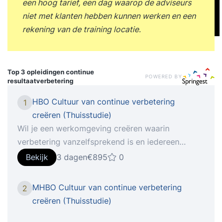
een hoog tarief, een dag waarop de adviseurs
niet met klanten hebben kunnen werken en een
rekening van de training locatie.
Top 3 opleidingen
continue
POWERED BY
resultaatverbetering
HBO Cultuur van continue verbetering
1
creëren (Thuisstudie)
Wil je een werkomgeving creëren waarin
verbetering vanzelfsprekend is en iedereen
bijdraagt aan groei en kwaliteit? Met de hbo-
Bekijk
3 dagen
€895
0
opleiding Cultuur van continue verbetering
creëren leer je de basisprincipes van continue
MHBO Cultuur van continue verbetering
2
verbetering toe te passen binnen elke
creëren (Thuisstudie)
organisatie. Je maakt kennis met