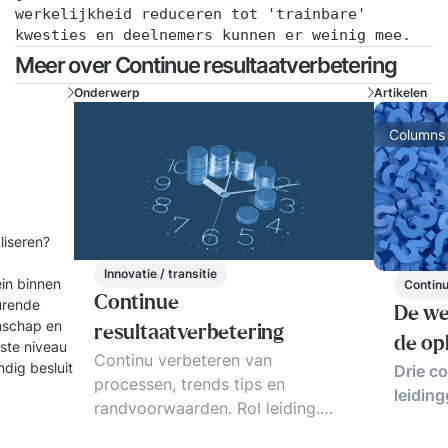
werkelijkheid reduceren tot 'trainbare'
kwesties en deelnemers kunnen er weinig mee.
Meer over Continue resultaatverbetering
Onderwerp
Artikelen
Columns
aliseren?
Innovatie / transitie
ein binnen
Continu
Continue
turende
De we
enschap en
resultaatverbetering
de op
gste niveau
Continu verbeteren van
dig besluit
Drie co
processen, trends tips en
leidin
randvoorwaarden. Rol leiding.
Anders organiseren. Continue