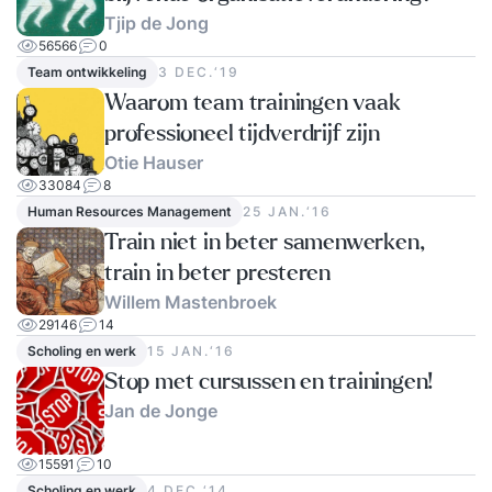
Tjip de Jong
56566
0
Team ontwikkeling
3 DEC.‘19
Waarom team trainingen vaak
professioneel tijdverdrijf zijn
Otie Hauser
33084
8
Human Resources Management
25 JAN.‘16
Train niet in beter samenwerken,
train in beter presteren
Willem Mastenbroek
29146
14
Scholing en werk
15 JAN.‘16
Stop met cursussen en trainingen!
Jan de Jonge
15591
10
Scholing en werk
4 DEC.‘14