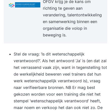
OFGV krijg je de kans om
creëren van een lerende organisatie. Je weet hoe
richting te geven aan
je verbeterinitiatieven verankert en borgt in de
verandering, talentontwikkeling
dagelijkse praktijk, zodat continue verbetering
en samenwerking binnen een
geen project is maar een mindset. Kies voor HBO
organisatie die volop in
Cultuur van continue verbetering creëren en geef
beweging is.
leiding aan verandering, innovatie en duurzame
groei binnen jouw organisatie. Bij Go2Lean is het
mogelijk om opleidingen te combineren tot een
Stel de vraag: ‘Is dit wetenschappelijk
totale loopbaanplanning. Je volgt alleen de door
verantwoord?’. Als het antwoord ‘Ja’ is (en dat zal
jou gekozen opleidingen. Dat sluit perfect aan op
het verrassend vaak zijn, want in tegenstelling tot
jouw loopbaan. Zo kun jij jezelf optimaal
de werkelijkheid beweren veel trainers dat hun
ontwikkelen. Je werkt met persoonlijke
werk wetenschappelijk verantwoord is), vraag
leerdoelen, praktijkcases en praktijk gerelateerde
naar verifieerbare bronnen. NB Er mag best
oefeningen. Samen met jouw StudieCoach behaal
gekozen worden voor een training die niet het
jij een optimaal leerrendement! Voor wie? Iedere
stempel ‘wetenschappelijk verantwoord’ heeft,
HBO praktijkstudie is ontwikkeld voor een brede
maar noem en verkoop het dan ook niet zo. De
doelgroep. Op basis van de aangegeven