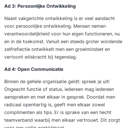
transparantie Inhoud van Les 7 Processen en
Ad 3: Persoonlijke Ontwikkeling
continue optimalisatie Procesdenken en
procesanalyse Identificatie van knelpunten
Naast vakgerichte ontwikkeling is er veel aandacht
Standaardisatie van werkprocessen Efficiëntie en
voor persoonlijke ontwikkeling. Mensen nemen
effectiviteit als uitgangspunt Toepassing van
verantwoordelijkheid voor hun eigen functioneren, nu
procesverbetertechnieken Monitoring met
en in de toekomst. Vanuit een steeds groter wordende
prestatie-indicatoren Verbeteren door kleine
zelfreflectie ontwikkelt men een groeimindset en
aanpassingen Voorbeelden uit productie en
vertoont wilskracht bij tegenslag.
dienstverlening Valkuilen bij procesoptimalisatie
Ad 4: Open Communicatie
Casussen over verbetertrajecten Inhoud van Les
8 Leren van fouten en feedback Fouten als
Binnen de gehele organisatie geldt: spreek je uit!
leermoment benaderen Openheid in bespreking
Ongeacht functie of status, iedereen mag iedereen
van incidenten Feedbacksystemen in organisaties
aanspreken en met elkaar in gesprek. Doordat men
Methoden voor root cause analysis Leren van
radicaal openhartig is, geeft men elkaar zowel
interne en externe audits Positieve houding ten
complimenten als tips. Er is sprake van een hecht
opzichte van kritiek Voorbeelden van
teamverband waarbij men elkaar vertrouwt. Dit zorgt
leerprocessen Risico’s van schuldtoewijzing
voor een veilig werkklimaat.