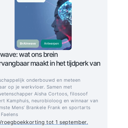
wave: wat ons brein
vangbaar maakt in het tijdperk van
schappelijk onderbouwd en meteen
aar op je werkvloer. Samen met
etenschapper Aisha Cortoos, filosoof
t Kamphuis, neurobioloog en winnaar van
imste Mens’ Brankele Frank en sportarts
 Faelens
Vroegboekkorting tot 1 september.