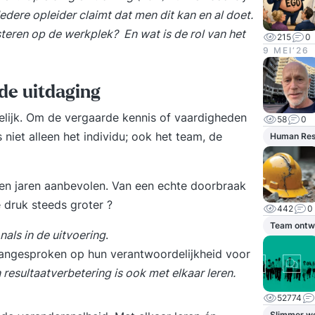
Iedere opleider claimt dat men dit kan en al doet.
teren op de werkplek? En wat is de rol van het
215
0
9 MEI‘26
 de uitdaging
kelijk. Om de vergaarde kennis of vaardigheden
58
0
iet alleen het individu; ook het team, de
Human Re
len jaren aanbevolen. Van een echte doorbraak
druk steeds groter ?
442
0
Team ontw
als in de uitvoering
.
angesproken op hun verantwoordelijkheid voor
resultaatverbetering is ook met elkaar leren.
52774
Slimmer w