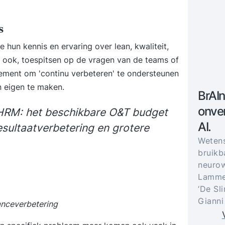
s
e hun kennis en ervaring over lean, kwaliteit,
n ook, toespitsen op de vragen van de teams of
ement om 'continu verbeteren' te ondersteunen
n eigen te maken.
BrAIn
onver
r HRM: het beschikbare O&T budget
AI.
esultaatverbetering en grotere
Weten
bruikb
neurow
Lammer
‘De Sl
Gianni
nceverbetering