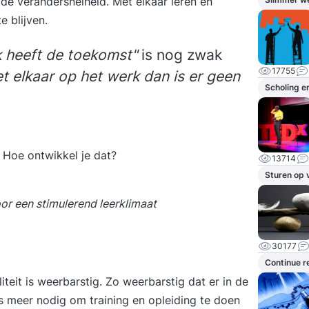
r de
verandersnelheid
. Met elkaar leren én
e blijven.
k heeft de toekomst"
is nog zwak
17755
t elkaar op het werk dan is er geen
Scholing e
. Hoe ontwikkel je dat?
13714
Sturen op 
oor een stimulerend leerklimaat
30177
Continue r
iteit is weerbarstig. Zo weerbarstig dat er in de
 is meer nodig om training en opleiding te doen