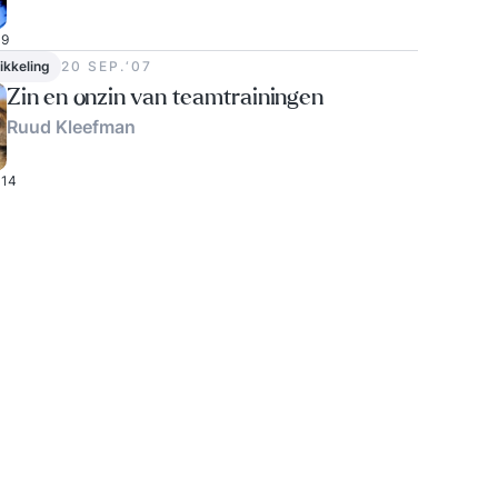
9
ikkeling
20 SEP.‘07
Zin en onzin van teamtrainingen
Ruud Kleefman
14