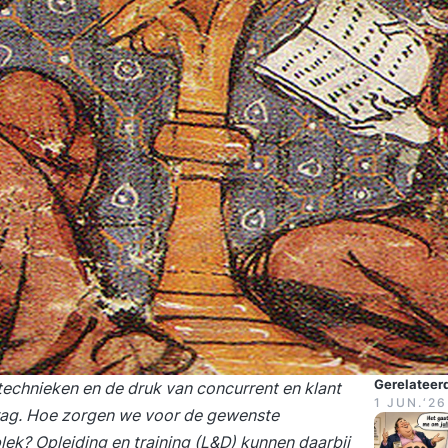
Gerelateerd
technieken en de druk van concurrent en klant
1 JUN.‘26
rag. Hoe zorgen we voor de gewenste
k? Opleiding en training (L&D) kunnen daarbij