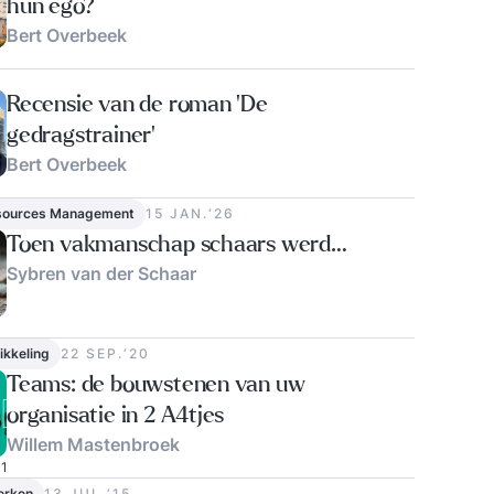
hun ego?
Bert Overbeek
Recensie van de roman 'De
gedragstrainer'
Bert Overbeek
sources Management
15 JAN.‘26
Toen vakmanschap schaars werd…
Sybren van der Schaar
ikkeling
22 SEP.‘20
Teams: de bouwstenen van uw
organisatie in 2 A4tjes
Willem Mastenbroek
1
erken
13 JUL.‘15