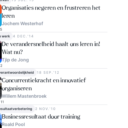
Organisaties negeren en frustreren het
leren
Jochem Westerhof
5
n werk
4 DEC.‘14
De verandersnelheid haalt ons leren in!
Wat nu?
Tjip de Jong
2
verantwoordelijkheid
18 SEP.‘12
Concurrentiekracht en innovatief
organiseren
Willem Mastenbroek
11
esultaatverbetering
2 NOV.‘10
Businessresultaat door training
Roald Pool