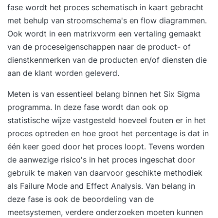
fase wordt het proces schematisch in kaart gebracht
personen die binnen de organisatie
met behulp van stroomschema's en flow diagrammen.
gesprekspartner zijn op het gebied van kwaliteit.
Ook wordt in een matrixvorm een vertaling gemaakt
Affiniteit met bedrijfsvoering is een pré. Het is
van de proceseigenschappen naar de product- of
belangrijk dat je werk hebt en een opdracht kunt
dienstkenmerken van de producten en/of diensten die
uitvoeren binnen de eigen organisatie. Indien dit
aan de klant worden geleverd.
niet het geval is, dan kun je een casus ontvangen
om mee aan de slag te gaan. Zeker weten of dit
Meten is van essentieel belang binnen het Six Sigma
bij je past? Doe een persoonlijke intake. • Je
programma. In deze fase wordt dan ook op
vertaalt een strategische visie naar operationele
statistische wijze vastgesteld hoeveel fouten er in het
doelstellingen • Je kunt een bedrijfsstructuur
proces optreden en hoe groot het percentage is dat in
inrichten en benutten • Je maakt integrale
één keer goed door het proces loopt. Tevens worden
verbinding tussen mens, middelen en systeem •
de aanwezige risico's in het proces ingeschat door
Je kunt een (certificeerbaar)
gebruik te maken van daarvoor geschikte methodiek
kwaliteitsmanagementsysteem opzetten en bent
als Failure Mode and Effect Analysis. Van belang in
bekend met veel voorkomende
deze fase is ook de beoordeling van de
kwaliteitsmodellen • Je bent in staat om
meetsystemen, verdere onderzoeken moeten kunnen