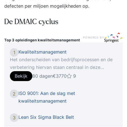
defecten per miljoen mogelijkheden op.
De DMAIC cyclus
POWERED BY
Top 3 opleidingen
kwaliteitsmanagement
Kwaliteitsmanagement
1
Het onderscheiden van bedrijfsprocessen en de
verbetering hiervan staan centraal in deze
opleiding. Ook je persoonlijke vaardigheden als
Bekijk
80 dagen
€3770
9
kwaliteitsmanager komen in ruime mate aan bod.
Klanten en leveranciers stellen steeds hogere
ISO 9001: Aan de slag met
2
kwaliteitseisen aan de (keten)samenwerking,
kwaliteitsmanagement
producten en diensten van organisaties. Daarom
neemt de vraag naar kundige kwaliteitsmanagers
Lean Six Sigma Black Belt
3
snel toe. In deze opleiding leer je hoe je