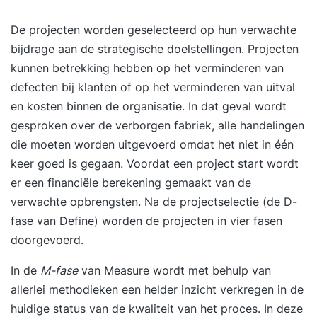
processen optimaliseert en een certificeerbaar
kwaliteitsmanagementsysteem opzet en
De projecten worden geselecteerd op hun verwachte
onderhoudt. Je verdiept je in hoe je mensen,
bijdrage aan de strategische doelstellingen. Projecten
middelen en het systeem op zo’n manier
kunnen betrekking hebben op het verminderen van
samenbrengt dat processen soepeler verlopen en
defecten bij klanten of op het verminderen van uitval
je continuïteit op de lange termijn kunt
en kosten binnen de organisatie. In dat geval wordt
garanderen. Ook ontwikkel je je persoonlijke
gesproken over de verborgen fabriek, alle handelingen
vaardigheden en professionaliseer jij jezelf als
die moeten worden uitgevoerd omdat het niet in één
kwaliteitsfunctionaris. Na afloop van deze
keer goed is gegaan. Voordat een project start wordt
opleiding is jouw meerwaarde op de werkvloer
er een financiële berekening gemaakt van de
op het gebied van kwaliteit en verbeterprocessen
verwachte opbrengsten. Na de projectselectie (de D-
merkbaar vergroot. Unieke voordelen: - Oefenen
fase van Define) worden de projecten in vier fasen
met een interne audit middels een simulatie -
doorgevoerd.
Opdrachten hebben betrekking op je eigen
In de
M-fase
van Measure wordt met behulp van
bedrijfssituatie - Begeleiding van een ervaren
allerlei methodieken een helder inzicht verkregen in de
kwaliteitsmanager De opleiding
huidige status van de kwaliteit van het proces. In deze
Kwaliteitsmanagement is uitermate geschikt voor