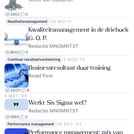
2402
0
Kwaliteitsmanagement
23 MEI‘11
Kwaliteitsmanagement in de driehoek
G. O. P.
Redactie MNGMNTST
8003
0
Continue resultaatverbetering
2 NOV.‘10
Businessresultaat door training
Roald Pool
24221
9
5 MRT.‘08
Werkt Six Sigma wel?
Redactie MNGMNTST
5953
3
Performance management
18 DEC.‘07
Performance management: mix van