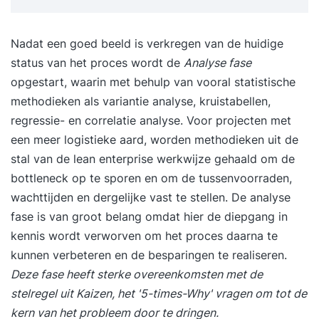
Bijeenkomst 8: Interne audits Bijeenkomst 9:
Tevredenheidsmetingen en klachtenmanagement
Nadat een goed beeld is verkregen van de huidige
Bijeenkomst 10: Management review en
status van het proces wordt de
Analyse fase
certificering In de opleiding
opgestart, waarin met behulp van vooral statistische
Kwaliteitsmanagement word je opgeleid in het
methodieken als variantie analyse, kruistabellen,
vakgebied Kwaliteitsmanagement. Een ervaren
regressie- en correlatie analyse. Voor projecten met
kwaliteitsmanager begeleidt de klassikale
een meer logistieke aard, worden methodieken uit de
bijeenkomsten waarbij jouw leerbehoefte en de
stal van de lean enterprise werkwijze gehaald om de
vertaling naar jouw praktijk centraal staan. Je
bottleneck op te sporen en om de tussenvoorraden,
gebruikt je eigen werksituatie bij de uitwerking
wachttijden en dergelijke vast te stellen. De analyse
van de opdrachten. Na iedere bijeenkomst lever
fase is van groot belang omdat hier de diepgang in
je een opdracht in bij de docent. Aan het einde
kennis wordt verworven om het proces daarna te
van de opleiding lever jij eindopdracht in. De
kunnen verbeteren en de besparingen te realiseren.
praktijkgerichte opdrachten, cases en oefeningen
Deze fase heeft sterke overeenkomsten met de
alsmede het uitwisselen van ervaringen met
stelregel uit Kaizen, het '5-times-Why' vragen om tot de
medestudenten stimuleren je ontwikkeling.
kern van het probleem door te dringen.