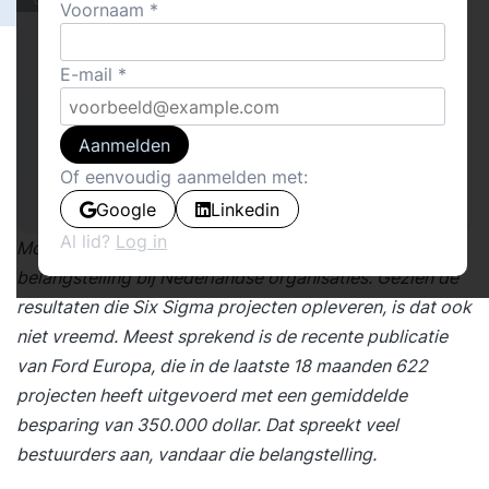
Voornaam
E-mail
Aanmelden
Of eenvoudig aanmelden met:
Google
Linkedin
Al lid?
Log in
Momenteel staat het Six Sigma programma erg in de
belangstelling bij Nederlandse organisaties. Gezien de
resultaten die Six Sigma projecten opleveren, is dat ook
niet vreemd. Meest sprekend is de recente publicatie
van Ford Europa, die in de laatste 18 maanden 622
projecten heeft uitgevoerd met een gemiddelde
besparing van 350.000 dollar. Dat spreekt veel
bestuurders aan, vandaar die belangstelling.