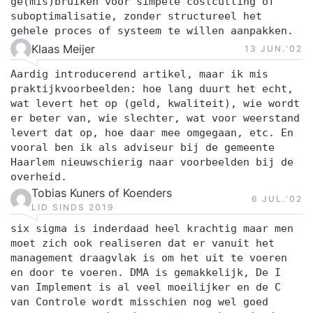
ge(mis)bruiken voor simpele costcutting of
suboptimalisatie, zonder structureel het
gehele proces of systeem te willen aanpakken.
Klaas Meijer
13 JUN.‘02
Aardig introducerend artikel, maar ik mis
praktijkvoorbeelden: hoe lang duurt het echt,
wat levert het op (geld, kwaliteit), wie wordt
er beter van, wie slechter, wat voor weerstand
levert dat op, hoe daar mee omgegaan, etc. En
vooral ben ik als adviseur bij de gemeente
Haarlem nieuwschierig naar voorbeelden bij de
overheid.
Tobias Kuners of Koenders
6 JUL.‘02
LID SINDS 2019
six sigma is inderdaad heel krachtig maar men
moet zich ook realiseren dat er vanuit het
management draagvlak is om het uit te voeren
en door te voeren. DMA is gemakkelijk, De I
van Implement is al veel moeilijker en de C
van Controle wordt misschien nog wel goed