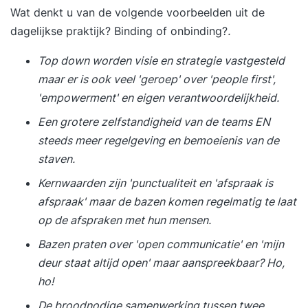
aan oefeningen op basis van een case. Door het
Wat denkt u van de volgende voorbeelden uit de
maken en bespreken van de oefeningen kunt u
dagelijkse praktijk? Binding of onbinding?
.
voor uzelf bepalen of u de theorie goed begrijpt.
Top down worden visie en strategie vastgesteld
Deze cursus is onderdeel van de cursus Business
maar er is ook veel 'geroep' over 'people first',
Intelligence & Data Warehouse Concepten. Bent u
'empowerment' en eigen verantwoordelijkheid.
geïnteresseerd in de wijze waarop u ontwerpen
moet maken van Data Warehouses
Een grotere zelfstandigheid van de teams EN
(stermodelleren) en welke technieken u ter
steeds meer regelgeving en bemoeienis van de
beschikking staan? Schrijf u dan in voor de
staven.
cursus Business Intelligence & Data Warehouse
Kernwaarden zijn 'punctualiteit en 'afspraak is
Concepten. DoelgroepDeze cursus is bedoeld
afspraak' maar de bazen komen regelmatig te laat
voor iedereen die vanuit zijn of haar rol en
op de afspraken met hun mensen.
verantwoordelijkheid in de organisatie te maken
Bazen praten over 'open communicatie' en 'mijn
heeft met de totstandkoming van stuurinformatie,
deur staat altijd open' maar aanspreekbaar? Ho,
in projectvorm of in een bestaande organisatie
ho!
(beheer). U kunt hierbij denken aan analisten die
Business Intelligence- en Data Warehouse-
De broodnodige samenwerking tussen twee