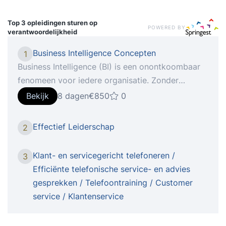
Top 3 opleidingen
sturen op
POWERED BY
verantwoordelijkheid
Business Intelligence Concepten
1
Business Intelligence (BI) is een onontkoombaar
fenomeen voor iedere organisatie. Zonder
Business Intelligence bent u niet in staat om de
Bekijk
8 dagen
€850
0
concurrentie aan te gaan. Is dit nu echt zo, of is
er sprake v Tijdens de cursus Business
Effectief Leiderschap
2
Intelligence Concepten leert u een aantal
belangrijke zaken rondom BI, die u kunnen helpen
Klant- en servicegericht telefoneren /
3
om BI-initiatieven in uw organisatie beter te
Efficiënte telefonische service- en advies
begrijpen en eventueel beter te sturen. U krijgt
gesprekken / Telefoontraining / Customer
inzicht in geldende theorieën en opvattingen.
service / Klantenservice
Daarnaast leert u de theorie toepassen met
behulp van een case. Tijdens de cursus werkt u