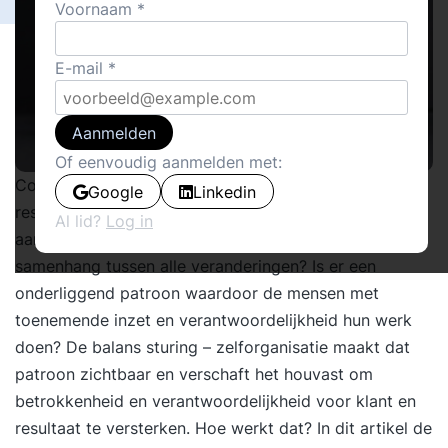
Voornaam
E-mail
Aanmelden
Of eenvoudig aanmelden met:
Concurrentiekracht, wendbaarheid, continue
Google
Linkedin
resultaatverbetering! Organisaties doen er van alles
Al lid?
Log in
aan maar de mensen moeten het waarmaken. Is er een
samenhang tussen alle veranderingen? Is er een
onderliggend patroon waardoor de mensen met
toenemende inzet en verantwoordelijkheid hun werk
doen? De balans sturing – zelforganisatie maakt dat
patroon zichtbaar en verschaft het houvast om
betrokkenheid en verantwoordelijkheid voor klant en
resultaat te versterken. Hoe werkt dat? In dit artikel de