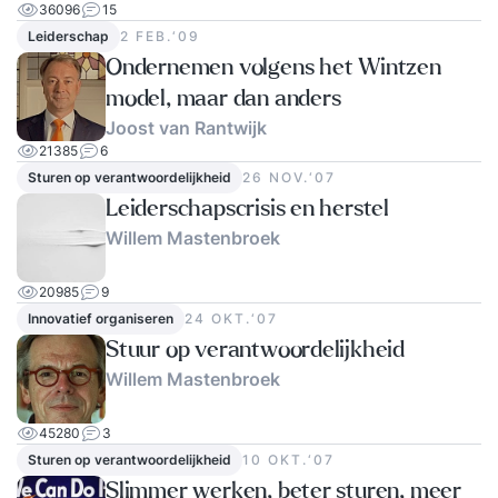
36096
15
Leiderschap
2 FEB.‘09
Ondernemen volgens het Wintzen
model, maar dan anders
Joost van Rantwijk
21385
6
Sturen op verantwoordelijkheid
26 NOV.‘07
Leiderschapscrisis en herstel
Willem Mastenbroek
20985
9
Innovatief organiseren
24 OKT.‘07
Stuur op verantwoordelijkheid
Willem Mastenbroek
45280
3
Sturen op verantwoordelijkheid
10 OKT.‘07
Slimmer werken, beter sturen, meer