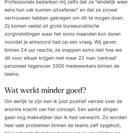
Professionals bedanken mij zelfs dat ze “eindelijk weer
Concepten. DoelgroepDeze cursus is bedoeld
eens hun vak kunnen uitoefenen” en dat ze zoveel
voor iedereen die vanuit zijn of haar rol en
vertrouwen hebben gekregen om dit te mogen doen.
verantwoordelijkheid in de organisatie te maken
Zij komen veelal uit grote bureaucratische
heeft met de totstandkoming van stuurinformatie,
zorginstellingen waar het soms maanden kon duren
in projectvorm of in een bestaande organisatie
voordat je antwoord had op een vraag. Wij geven
(beheer). U kunt hierbij denken aan analisten die
binnen 24 uur reactie, ze snappen soms niet hoe we
Business Intelligence- en Data Warehouse-
dit voor elkaar krijgen met maar 22 man ‘centraal’
oplossingen ontwerpen, architecten die met
personeel tegenover 3300 medewerkers binnen de
Business Intelligence- en Data
teams.
Wat werkt minder goed?
Om eerlijk te zijn ben ik juist positief verrast over de
enorme kracht van het concept. Een aantal dingen
gaan nog makkelijker dan ik had verwacht. Zo worden
heel veel problemen binnen de teams zelf opgelost,