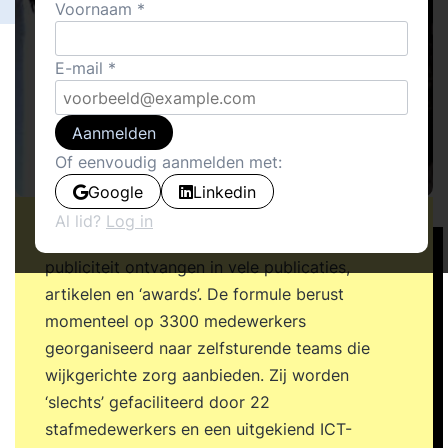
Voornaam
E-mail
Aanmelden
Of eenvoudig aanmelden met:
Google
Linkedin
Al lid?
Log in
Buurtzorg Nederland heeft al de nodige
publiciteit ontvangen in vele publicaties,
artikelen en ‘awards’. De formule berust
momenteel op 3300 medewerkers
georganiseerd naar zelfsturende teams die
wijkgerichte zorg aanbieden. Zij worden
‘slechts’ gefaciliteerd door 22
stafmedewerkers en een uitgekiend ICT-