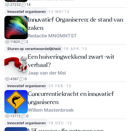
27232
14
Innovatief organiseren
13 MEI‘13
Innovatief Organiseren: de stand van
zaken
Redactie MNGMNTST
11820
2
Sturen op verantwoordelijkheid
19 APR.‘13
Een huiveringwekkend zwart-wit
verhaal?
Jaap van der Mei
4567
0
Innovatief organiseren
25 FEB.‘13
Concurrentiekracht en innovatief
organiseren
Willem Mastenbroek
13772
0
Innovatief organiseren
19 DEC.‘12