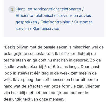
belangrijke zaken rondom BI, die u kunnen helpen
Klant- en servicegericht telefoneren /
3
om BI-initiatieven in uw organisatie beter te
Efficiënte telefonische service- en advies
begrijpen en eventueel beter te sturen. U krijgt
gesprekken / Telefoontraining / Customer
inzicht in geldende theorieën en opvattingen.
service / Klantenservice
Daarnaast leert u de theorie toepassen met
behulp van een case. Tijdens de cursus werkt u
aan oefeningen op basis van een case. Door het
“Bezig blijven met de basale zaken is misschien wel de
maken en bespreken van de oefeningen kunt u
belangrijkste succesfactor”. Ik blijf zeer dichtbij de
voor uzelf bepalen of u de theorie goed begrijpt.
teams staan en ga continu met hen in gesprek. Zo ga
Deze cursus is onderdeel van de cursus Business
ik elke week zeker bij 5 of 6 teams langs. Daarnaast
Intelligence & Data Warehouse Concepten. Bent u
loop ik steevast één dag in de week zelf mee in de
geïnteresseerd in de wijze waarop u ontwerpen
wijk. Ik verpleeg dan zelf mensen en hoor uit eerste
moet maken van Data Warehouses
hand wat de effecten van onze formule zijn. Cliënten
(stermodelleren) en welke technieken u ter
zijn heel blij met het persoonlijk contact en de
beschikking staan? Schrijf u dan in voor de
deskundigheid van onze mensen.
cursus Business Intelligence & Data Warehouse