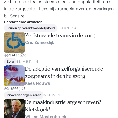
zelfsturende teams steeds meer aan populariteit, ook
in de zorgsector. Lees bijvoorbeeld over de ervaringen
bij
Sensire
.
Gerelateerde artikelen
Sturen op verantwoordelijkheid
3 JUN.‘14
Zelfsturende teams in de zorg
Cris Zomerdijk
39435
6
Zorg
13 MRT.‘14
De adoptie van zelforganiserende
zorgteams in de thuiszorg
Kees Nouws
16666
5
Innovatief organiseren
5 NOV.‘13
De maakindustrie afgeschreven?
Kletskoek!
Willem Mastenbroek