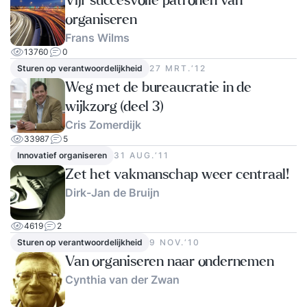
Vijf succesvolle patronen van
organiseren
Frans Wilms
13760
0
Sturen op verantwoordelijkheid
27 MRT.‘12
Weg met de bureaucratie in de
wijkzorg (deel 3)
Cris Zomerdijk
33987
5
Innovatief organiseren
31 AUG.‘11
Zet het vakmanschap weer centraal!
Dirk-Jan de Bruijn
4619
2
Sturen op verantwoordelijkheid
9 NOV.‘10
Van organiseren naar ondernemen
Cynthia van der Zwan