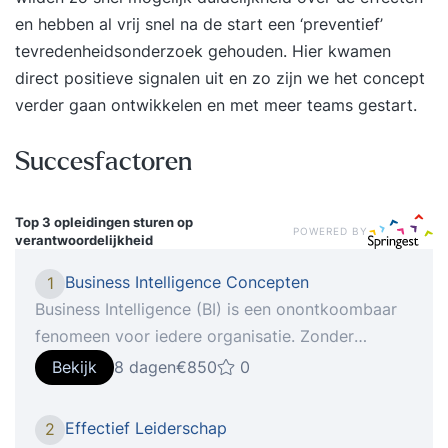
en hebben al vrij snel na de start een ‘preventief’
tevredenheidsonderzoek gehouden. Hier kwamen
direct positieve signalen uit en zo zijn we het concept
verder gaan ontwikkelen en met meer teams gestart.
Succesfactoren
Top 3 opleidingen
sturen op
POWERED BY
verantwoordelijkheid
Business Intelligence Concepten
1
Business Intelligence (BI) is een onontkoombaar
fenomeen voor iedere organisatie. Zonder
Business Intelligence bent u niet in staat om de
Bekijk
8 dagen
€850
0
concurrentie aan te gaan. Is dit nu echt zo, of is
er sprake v Tijdens de cursus Business
Effectief Leiderschap
2
Intelligence Concepten leert u een aantal