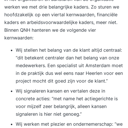
mindset en tools om dit blijvend op jezelf toe te
werken we met drie belangrijke kaders. Zo sturen we
passen. Deze training is afgestemd op jouw
hoofdzakelijk op een viertal kernwaarden, financiële
behoeften en wordt individueel gegeven. We
kaders en arbeidsvoorwaardelijke kaders, meer niet.
bekijken jouw situatie en niveau en passen ons
Binnen QNH hanteren we de volgende vier
programma op jou aan. Jij bent uniek en hebt
kernwaarden:
waarschijnlijk nét iets anders nodig dan een
Wij stellen het belang van de klant altijd centraal:
ander. Vraagstukken die we in de training
“dit betekent centraler dan het belang van onze
beantwoorden zijn bijvoorbeeld: Hoe verhoog ik
medewerkers. Een specialist uit Amsterdam moet
mijn productiviteit? Hoe houd ik meer energie
in de praktijk dus wel eens naar Heerlen voor een
over? Hoe zorg ik voor een gevoel van
project mocht dit goed zijn voor de klant.”
zelfverzekerdheid en rust bij mezelf? En hoe blijf
ik mezelf ontwikkelen? In het vrijblijvende
Wij signaleren kansen en vertalen deze in
intakegesprek vragen we naar de specifieke
concrete acties: “met name het actiegerichte is
vragen die jij hebt. Deze nemen we mee in het
voor mijzelf zeer belangrijk, alleen kansen
programma. De training is praktisch ingesteld. Je
signaleren is hier niet genoeg.”
krijgt tools en handvatten die helpen in situaties
Wij werken met plezier en ondernemerschap: “we
waar je tegenaan loopt. We delen de training het