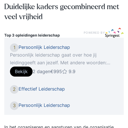
Duidelijke kaders gecombineerd met
veel vrijheid
POWERED BY
Top 3 opleidingen
leiderschap
Persoonlijk Leiderschap
1
Persoonlijk leiderschap gaat over hoe jij
leidinggeeft aan jezelf. Met andere woorden:
“Hoe haal jij het meeste uit jezelf?”. Dit kan gaan
Bekijk
2 dagen
€995
9.9
van het doelgericht en zelfverzekerd houden van
gesprekken tot aan het effectief indelen van je
Effectief Leiderschap
2
eigen tijd. Minder energie uitgeven aan meer
resultaat. De training is soms confronterend en
Persoonlijk Leiderschap
3
leidt tot zelfreflectie, deze momenten gebruik je
om een nog betere versie van jezelf te worden.
Dat stopt niet na de training, je krijgt de juiste
In het organiseren en aansturen van de organisatie