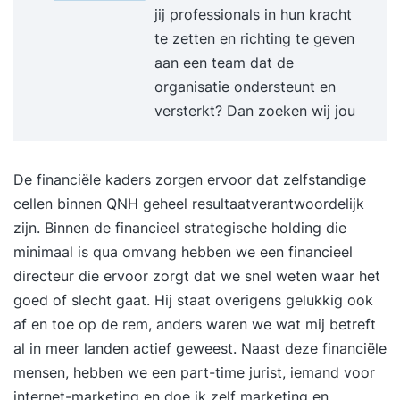
jij professionals in hun kracht
brochure. Daarin kan je het inhoudelijk
te zetten en richting te geven
programma vinden samen met informatie over
aan een team dat de
ons, onze werkwijze en referenties. TrainingKorte
organisatie ondersteunt en
sessies die praktisch ingesteld zijn. Bij jou op
versterkt? Dan zoeken wij jou
locatie of bij ons, wat jij het prettigst vindt. Van
het drielandenpunt tot Terschelling. SupportNa
de training blijft Supertrainer voor je klaarstaan.
De financiële kaders zorgen ervoor dat zelfstandige
Je krijgt een hand-out en persoonlijk actieplan.
cellen binnen QNH geheel resultaatverantwoordelijk
Daarnaast mag je gebruik blijven maken van ons,
zijn. Binnen de financieel strategische holding die
we beantwoorden elke vraag voor je en je mag
minimaal is qua omvang hebben we een financieel
ons altijd bellen. Ook bellen wij jou zo nu en dan
directeur die ervoor zorgt dat we snel weten waar het
eens op om te vragen hoe het gaat. We willen
goed of slecht gaat. Hij staat overigens gelukkig ook
namelijk dat je blijvend tevreden bent met de
af en toe op de rem, anders waren we wat mij betreft
training. Vragen aan Supertrainer?Heb je een
al in meer landen actief geweest. Naast deze financiële
vraag die nog niet is beantwoord? Vraag dan de
mensen, hebben we een part-time jurist, iemand voor
gratis brochure aan. Zo kunnen we contact met je
internet-marketing en doe ik zelf
marketing
en