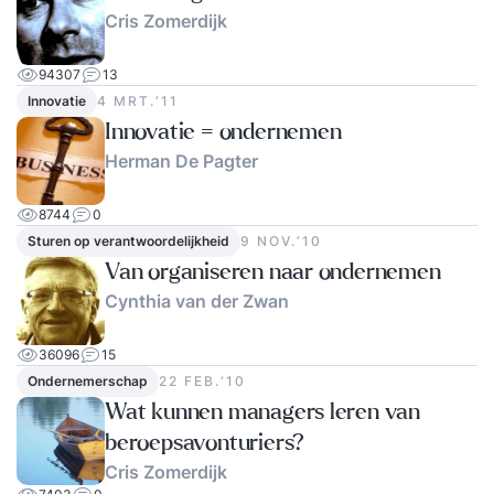
Cris Zomerdijk
94307
13
Innovatie
4 MRT.‘11
Innovatie = ondernemen
Herman De Pagter
8744
0
Sturen op verantwoordelijkheid
9 NOV.‘10
Van organiseren naar ondernemen
Cynthia van der Zwan
36096
15
Ondernemerschap
22 FEB.‘10
Wat kunnen managers leren van
beroepsavonturiers?
Cris Zomerdijk