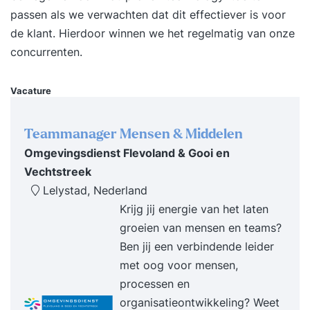
de training vorm te geven. Liever incompany
passen als we verwachten dat dit effectiever is voor
voor een groep? Dat kan ook, dan schrijven wij
de klant. Hierdoor winnen we het regelmatig van onze
een voorstel op maat. Voor wie? Professionals,
concurrenten.
leidinggevenden en iedereen die persoonlijk
leiderschap wil bezitten. Resultaat Na de training
Vacature
beschik je over tools en handvatten om op een
zelfverzekerde en effectieve manier persoonlijk
Teammanager Mensen & Middelen
leiderschap op je eigen leven toe te passen.
Omgevingsdienst Flevoland & Gooi en
Werkwijze van Supertrainer Intakegesprek
Vechtstreek
(vrijblijvend)Jij krijgt de beste training als die is
Lelystad, Nederland
afgestemd op jouw behoeften. Daarom brengen
Krijg jij energie van het laten
we samen jouw situatie in kaart. Dat kan
groeien van mensen en teams?
telefonisch en duurt maximaal 30 minuten.
Ben jij een verbindende leider
Tegelijkertijd kan jij ook alles aan ons vragen om
met oog voor mensen,
zo te beslissen of we bij je passen. Persoonlijke
processen en
brochure (vrijblijvend)Na het intakegesprek krijg
organisatieontwikkeling? Weet
je binnen enkele dagen jouw persoonlijke