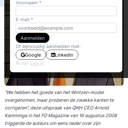
Voornaam
Cover stories · Interviews
E-mail
Aanmelden
Of eenvoudig aanmelden met:
Google
Linkedin
Al lid?
Log in
“We hebben het goede van het Wintzen-model
overgenomen, maar proberen de zwakke kanten te
corrigeren”, deze uitspraak van QNH CEO Arnold
Kamminga in het FD Magazine van 16 augustus 2008
triggerde de auteurs om eens nader over zijn