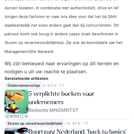
durven loslaten. In combinatie met authenticiteit, drive en lef
zorgen deze factoren er naar ons idee voor dat het bij QNH
daadwerkelijk net even anders gaat dan bij concurrenten. Dit
patroon komt ook terug in andere cases zoals beschreven in
Sturen op verantwoordelijkheid
.
Zie ook de
kennisbank
van het
ManagementSite Netwerk.
Wij zijn benieuwd naar ervaringen op dit terrein en
nodigen u uit uw reactie te plaatsen.
Gerelateerde artikelen
Ondernemerschap
4 NOV.‘11
5 verplichte boeken voor
ondernemers
Redactie MNGMNTST
6703
0
Sturen op verantwoordelijkheid
19 APR.‘11
Buurtzorg Nederland: ‘back to basics’