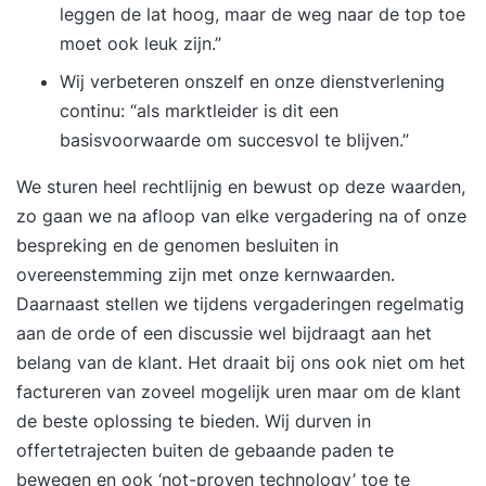
leggen de lat hoog, maar de weg naar de top toe
liefst op in kortere sessies. Zo heb je tussendoor
moet ook leuk zijn.”
tijd om te oefenen en aan de slag te gaan met de
Wij verbeteren onszelf en onze dienstverlening
geleerde stof. Daarbij heb je nog een telefonisch
continu: “als marktleider is dit een
contactmoment met de trainer waarin je kan
basisvoorwaarde om succesvol te blijven.”
bespreken hoe het gaat. Zo bouwen we stukje
voor stukje, in plaats van dat we je in 1x
We sturen heel rechtlijnig en bewust op deze waarden,
overspoelen met alle nieuwe informatie. Daarbij
zo gaan we na afloop van elke vergadering na of onze
krijg je van ons een hand-out waarin je de inhoud
bespreking en de genomen besluiten in
van de training nog eens kan doorlezen en je
overeenstemming zijn met onze kernwaarden.
eigen persoonlijke plan van aanpak waarin jouw
Daarnaast stellen we tijdens vergaderingen regelmatig
leerdoelen en de weg daarnaartoe beschreven
aan de orde of een discussie wel bijdraagt aan het
staat. Tevens staan we na de training altijd voor
belang van de klant. Het draait bij ons ook niet om het
je klaar met onze support. Benieuwd geworden?
factureren van zoveel mogelijk uren maar om de klant
Vraag dan nu de gratis brochure aan en laat je e-
de beste oplossing te bieden. Wij durven in
mailadres en/of telefoonnummer achter. Dan
offertetrajecten buiten de gebaande paden te
neemt Supertrainer z.s.m. contact met je op om
bewegen en ook ‘not-proven technology’ toe te