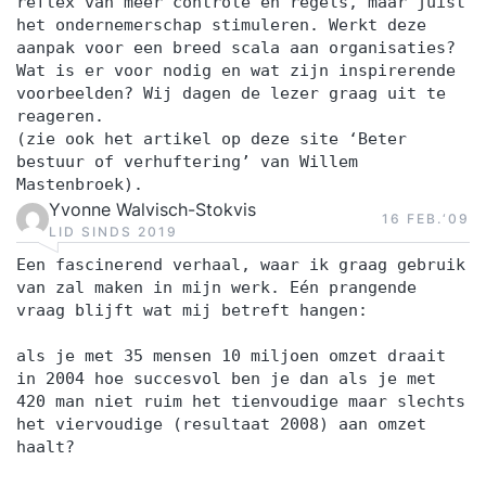
reflex van meer controle en regels, maar juist
het ondernemerschap stimuleren. Werkt deze
aanpak voor een breed scala aan organisaties?
Wat is er voor nodig en wat zijn inspirerende
voorbeelden? Wij dagen de lezer graag uit te
reageren.
(zie ook het artikel op deze site ‘Beter
bestuur of verhuftering’ van Willem
Mastenbroek).
Yvonne Walvisch-Stokvis
16 FEB.‘09
LID SINDS 2019
Een fascinerend verhaal, waar ik graag gebruik
van zal maken in mijn werk. Eén prangende
vraag blijft wat mij betreft hangen:
als je met 35 mensen 10 miljoen omzet draait
in 2004 hoe succesvol ben je dan als je met
420 man niet ruim het tienvoudige maar slechts
het viervoudige (resultaat 2008) aan omzet
haalt?