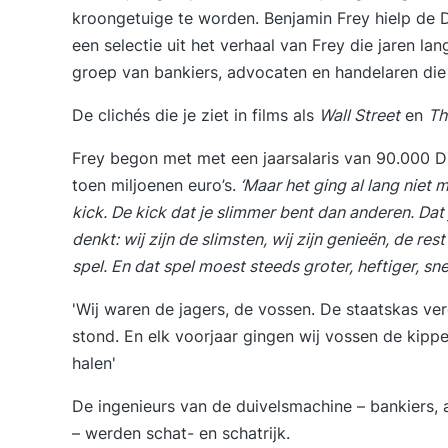
kroongetuige te worden. Benjamin Frey hielp de Du
een selectie uit het verhaal van Frey die jaren l
groep van bankiers, advocaten en handelaren die 
De clichés die je ziet in films als
Wall Street
en
Th
Frey begon met met een jaarsalaris van 90.000 D-
toen miljoenen euro’s.
‘Maar het ging al lang niet
kick. De kick dat je slimmer bent dan anderen. Dat 
denkt: wij zijn de slimsten, wij zijn genieën, de re
spel. En dat spel moest steeds groter, heftiger, s
'Wij waren de jagers, de vossen. De staatskas ver
stond. En elk voorjaar gingen wij vossen de kippe
halen'
De ingenieurs van de duivelsmachine – bankiers, a
– werden schat- en schatrijk.