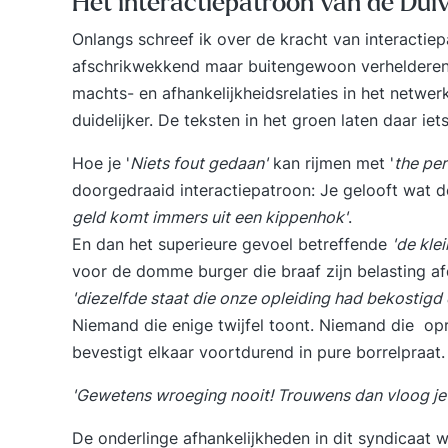
Het interactiepatroon van de Dui
Onlangs schreef ik over
de kracht van interactie
afschrikwekkend maar buitengewoon verhelderend
machts- en afhankelijkheidsrelaties in het netwe
duidelijker. De teksten in het groen laten daar iet
Hoe je '
Niets fout gedaan'
kan rijmen met '
the per
doorgedraaid interactiepatroon: Je gelooft wat de 
geld komt immers uit een kippenhok'
.
En dan het superieure gevoel betreffende
'de kle
voor de domme burger die braaf zijn belasting af
'diezelfde staat die onze opleiding had bekostigd 
Niemand die enige twijfel toont. Niemand die opr
bevestigt elkaar voortdurend in pure borrelpraat
'Gewetens wroeging nooit! Trouwens dan vloog je 
De onderlinge afhankelijkheden in dit syndicaat 