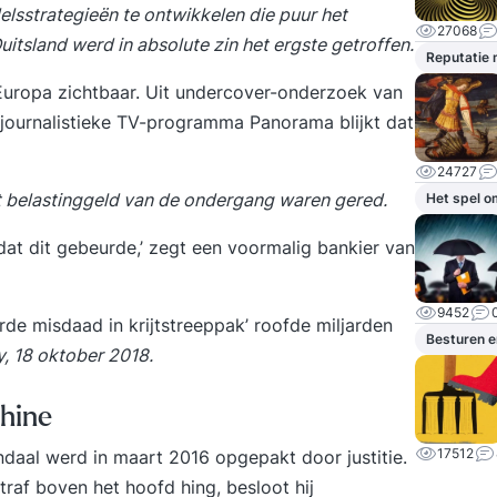
elsstrategieën te ontwikkelen die puur het
27068
tsland werd in absolute zin het ergste getroffen.
Reputatie
Europa zichtbaar. Uit undercover-onderzoek van
journalistieke TV-programma Panorama blijkt dat
24727
t belastinggeld van de ondergang waren gered.
Het spel o
at dit gebeurde,’ zegt een voormalig bankier van
9452
de misdaad in krijtstreeppak
’ roofde miljarden
Besturen e
, 18 oktober 2018.
hine
17512
daal werd in maart 2016 opgepakt door justitie.
raf boven het hoofd hing, besloot hij