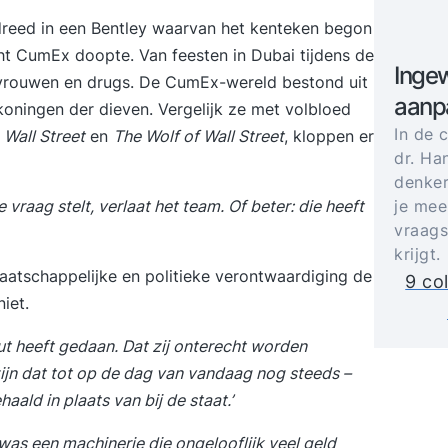
ndreed in een Bentley waarvan het kenteken begon
ht CumEx doopte. Van feesten in Dubai tijdens de
Ingew
 vrouwen en drugs. De CumEx-wereld bestond uit
aanp
oningen der dieven. Vergelijk ze met volbloed
In de 
s
Wall Street
en
The Wolf of Wall Street
, kloppen er
dr. Ha
denker
je mee
vraag stelt, verlaat het team. Of beter: die heeft
vraags
krijgt.
maatschappelijke en politieke verontwaardiging de
9 co
iet.
out heeft gedaan. Dat zij onterecht worden
ijn dat tot op de dag van vandaag nog steeds –
aald in plaats van bij de staat.’
was een machinerie die ongelooflijk veel geld