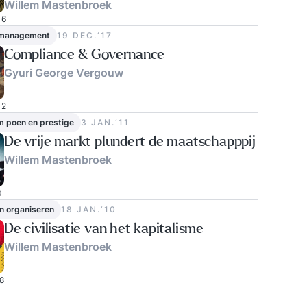
Willem Mastenbroek
6
 management
19 DEC.‘17
Compliance & Governance
Gyuri George Vergouw
2
m poen en prestige
3 JAN.‘11
De vrije markt plundert de maatschapppij
Willem Mastenbroek
0
n organiseren
18 JAN.‘10
De civilisatie van het kapitalisme
Willem Mastenbroek
8