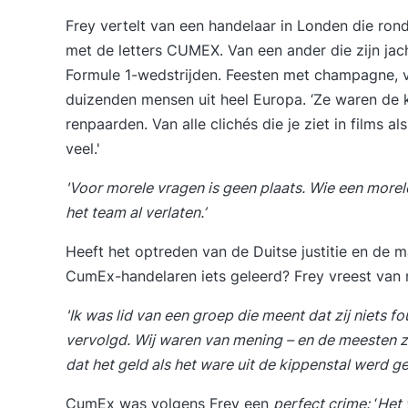
Frey vertelt van een handelaar in Londen die ro
met de letters CUMEX. Van een ander die zijn jac
Formule 1-wedstrijden. Feesten met champagne,
duizenden mensen uit heel Europa. ‘Ze waren de k
renpaarden. Van alle clichés die je ziet in films al
veel.'
'Voor morele vragen is geen plaats. Wie een morele 
het team al verlaten.’
Heeft het optreden van de Duitse justitie en de 
CumEx-handelaren iets geleerd? Frey vreest van n
'Ik was lid van een groep die meent dat zij niets f
vervolgd. Wij waren van mening – en de meesten z
dat het geld als het ware uit de kippenstal werd geh
CumEx was volgens Frey een
perfect crime:
‘
Het 