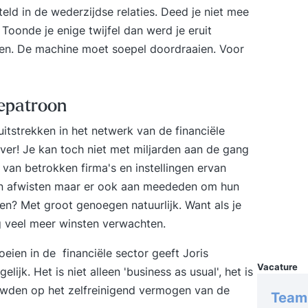
eld in de wederzijdse relaties. Deed je niet mee
aspecte
Toonde je enige twijfel dan werd je eruit
oefeni
tot je 
ten. De machine moet soepel doordraaien. Voor
cursus
cursus
cursus
iepatroon
certif
itstrekken in het netwerk van de financiële
l ver! Je kan toch niet met miljarden aan de gang
van betrokken firma's en instellingen ervan
 van afwisten maar er ook aan meededen om hun
ten? Met groot genoegen natuurlijk. Want als je
g veel meer winsten verwachten.
eien in de financiële sector geeft Joris
Vacature
lijk. Het is niet alleen 'business as usual', het is
uwden op het zelfreinigend vermogen van de
Team