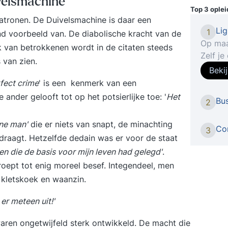
velsmachine
Top 3 ople
patronen
. De Duivelsmachine is daar een
Li
1
 voorbeeld van. De diabolische kracht van de
Op maa
rk van betrokkenen wordt in de citaten steeds
Zelf je
s van zien.
leren met StudyFl
Beki
Cloud g
fect crime
' is een kenmerk van een
interfa
ander gelooft tot op het potsierlijke toe: '
Het
Bus
2
Lightr
met je 
ine man'
die er niets van snapt, de minachting
beeld w
Con
3
draagt. Hetzelfde dedain was er voor de staat
Intake
en die de basis voor mijn leven had gelegd'
.
vindt e
huidige
oept tot enig moreel besef. Integendeel, men
Voorbe
. kletskoek en waanzin.
persoo
er meteen uit!'
stellen
Cursus
waren ongetwijfeld sterk ontwikkeld. De macht die
één op 