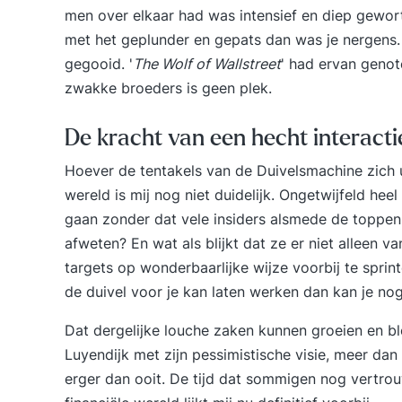
men over elkaar had was intensief en diep gewort
met het geplunder en gepats dan was je nergens. 
gegooid. '
The Wolf of Wallstreet
' had ervan geno
zwakke broeders is geen plek.
De kracht van een hecht interact
Hoever de tentakels van de Duivelsmachine zich u
wereld is mij nog niet duidelijk. Ongetwijfeld hee
gaan zonder dat vele insiders alsmede de toppen 
afweten? En wat als blijkt dat ze er niet alleen
targets op wonderbaarlijke wijze voorbij te sprin
de duivel voor je kan laten werken dan kan je no
Dat dergelijke louche zaken kunnen groeien en blo
Luyendijk met zijn pessimistische visie, meer dan ge
erger dan ooit. De tijd dat sommigen nog vertro