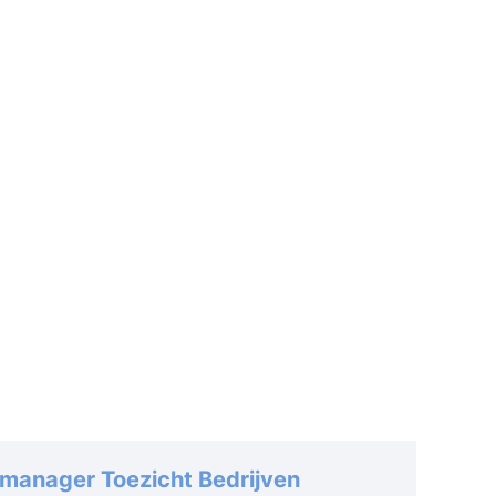
n van de software laat zien in praktijkgerichte
ngen. Wij stellen een computer met de software
beschikking. 4: StudyFlix Na de
 Lightroom CC krijg je toegang tot ons online
platform, waar je terug kan blikken op de
 of aan de slag kunt gaan met gevorderde stof,
icaten kan verdienen & meer
manager Toezicht Bedrijven