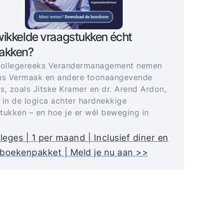
ikkelde vraagstukken écht
akken?
collegereeks Verandermanagement nemen
ns Vermaak en andere toonaangevende
s, zoals Jitske Kramer en dr. Arend Ardon,
 in de logica achter hardnekkige
tukken – en hoe je er wél beweging in
lleges | 1 per maand | Inclusief diner en
boekenpakket | Meld je nu aan >>