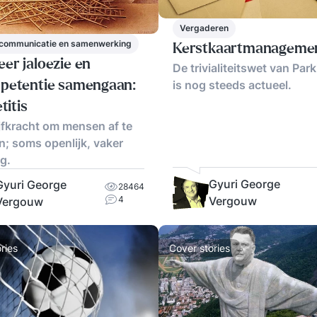
Vergaderen
 communicatie en samenwerking
Kerstkaartmanageme
r jaloezie en
De trivialiteitswet van Par
is nog steeds actueel.
petentie samengaan:
titis
jfkracht om mensen af te
; soms openlijk, vaker
g.
Gyuri George
Gyuri George
28464
4
Vergouw
Vergouw
ries
Cover stories