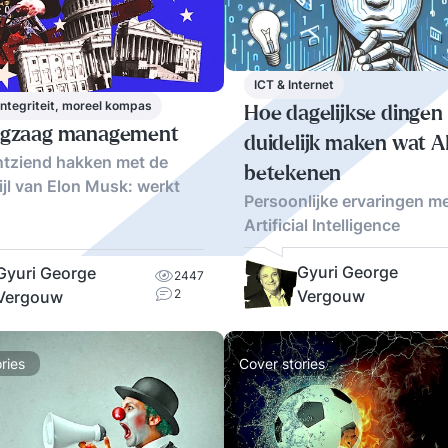
ICT & Internet
 integriteit, moreel kompas
Hoe dagelijkse dingen
ngzaag management
duidelijk maken wat A
ntziend hakken met de
betekenen
ijl van Elon Musk: werkt
Persoonlijke ervaringen m
Artificial Intelligence
Gyuri George
Gyuri George
2447
Vergouw
2
Vergouw
ries
Cover stories