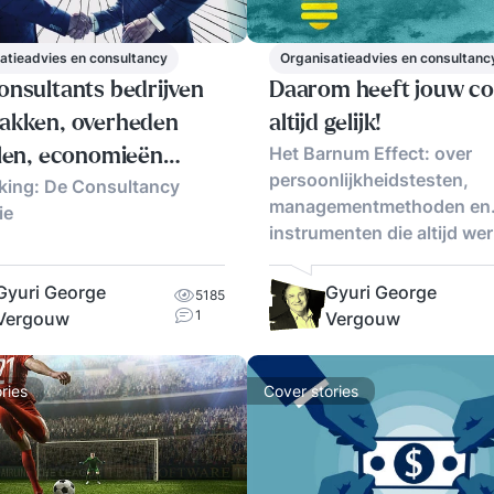
atieadvies en consultancy
Organisatieadvies en consultanc
onsultants bedrijven
Daarom heeft jouw c
akken, overheden
altijd gelijk!
Het Barnum Effect: over
llen, economieën
persoonlijkheidstesten,
king: De Consultancy
en
managementmethoden en
ie
instrumenten die altijd we
Gyuri George
Gyuri George
5185
1
Vergouw
Vergouw
ries
Cover stories