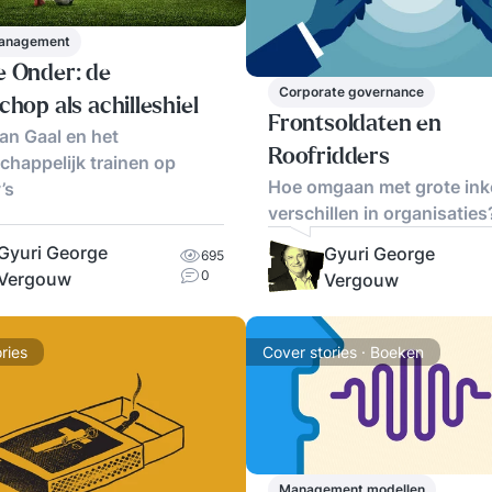
anagement
e Onder: de
Corporate governance
chop als achilleshiel
Frontsoldaten en
an Gaal en het
Roofridders
happelijk trainen op
Hoe omgaan met grote in
’s
verschillen in organisaties
Gyuri George
Gyuri George
695
0
Vergouw
Vergouw
ries
Cover stories · Boeken
Management modellen