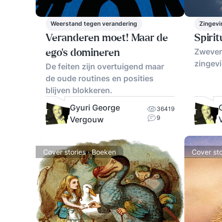
Weerstand tegen verandering
Zingevi
Veranderen moet! Maar de
Spirit
Zweveri
ego's domineren
zingev
De feiten zijn overtuigend maar
de oude routines en posities
blijven blokkeren.
Gyuri George
36419
9
Vergouw
Cover stories · Boeken
Cover sto