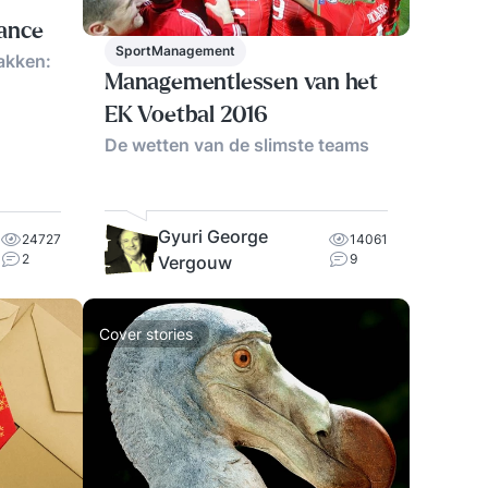
ance
SportManagement
akken:
Managementlessen van het
EK Voetbal 2016
De wetten van de slimste teams
Gyuri George
14061
24727
9
2
Vergouw
Cover stories