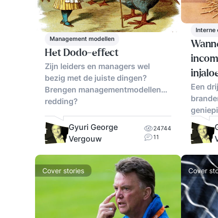
Interne
Management modellen
Wannee
Het Dodo-effect
incom
Zijn leiders en managers wel
injaloe
bezig met de juiste dingen?
Een dri
Brengen managementmodellen
branden
redding?
geniepi
Gyuri George
24744
11
Vergouw
Cover stories
Cover sto