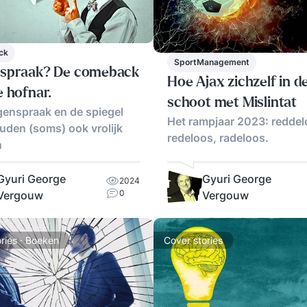
ck
SportManagement
spraak? De comeback
Hoe Ajax zichzelf in d
e hofnar.
schoot met Mislintat
genspraak en de spiegel
Het rampjaar 2023: reddel
uden (soms) ook vrolijk
redeloos, radeloos.
n
Gyuri George
Gyuri George
2024
0
Vergouw
Vergouw
ries · Boeken
Cover stories