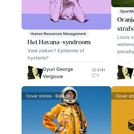
SportM
Oranj
strafs
Human Resources Management
Louis v
Het Havana-syndroom
wetensc
Veel zieken? Epidemie of
penalty
hysterie?
Gyuri George
2141
1
Vergouw
Cover stories · Boeken
Cover sto