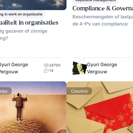
Compliance & Govern
ng in werk en organisatie
Beschermengelen of lastp
ualiteit in organisaties
de 4-P’s van compliance
g gezever of zinnige
ing?
Gyuri George
Gyuri George
24700
14
Vergouw
Vergouw
ries
Columns