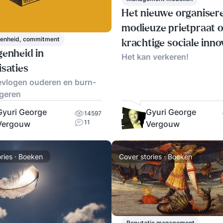
Het nieuwe organiser
modieuze prietpraat o
kenheid, commitment
krachtige sociale inno
genheid in
Het kan verkeren!
isaties
evlogen ouderen en burn-
ngeren
Gyuri George
Gyuri George
14597
11
Vergouw
Vergouw
ries · Boeken
Cover stories · Boeken
Reputatie management