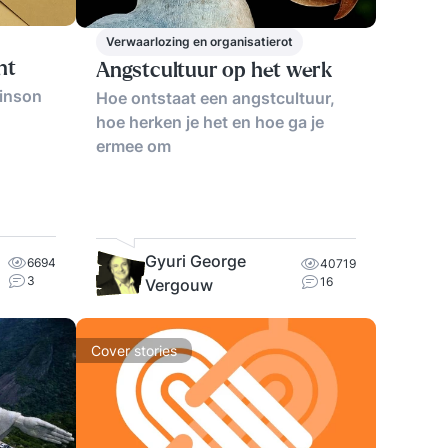
Verwaarlozing en organisatierot
nt
Angstcultuur op het werk
kinson
Hoe ontstaat een angstcultuur,
hoe herken je het en hoe ga je
ermee om
Gyuri George
6694
40719
3
16
Vergouw
Cover stories