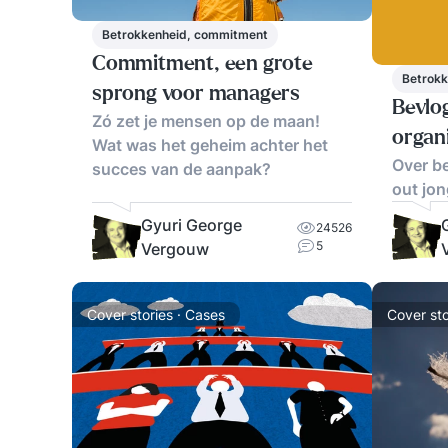
Betrokkenheid, commitment
Commitment, een grote
Betrok
sprong voor managers
Bevlo
Zó zet je mensen op de maan!
organ
Wat was het geheim achter het
Over b
succes van de aanpak?
out jo
Gyuri George
24526
5
Vergouw
Cover stories · Cases
Cover sto