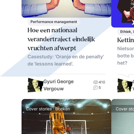
Performance management
Hoe een nationaal
Ethiek,
verandertraject eindelijk
Ketti
vruchten afwerpt
Nietso
botte b
Casestudy: 'Oranje en de penalty'
het?
de 'lessons learned'.
Gyuri George
410
5
Vergouw
Cover stories · Boeken
Cover sto