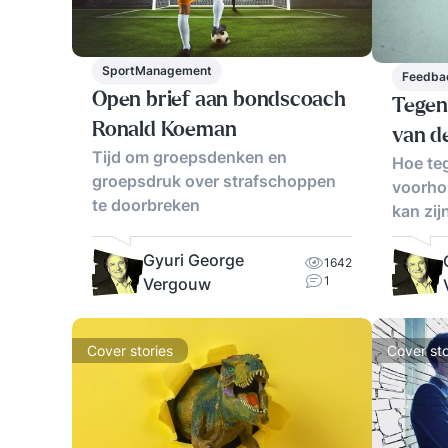
SportManagement
Feedba
Open brief aan bondscoach
Tegen
Ronald Koeman
van d
Tijd om groepsdenken en
Hoe te
groepsdruk over strafschoppen
voorho
te doorbreken
kan zij
Gyuri George
1642
1
Vergouw
Cover stories
Cover sto