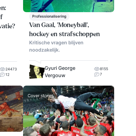
en:
Professionalisering
f
Van Gaal, 'Moneyball',
vatie?
hockey en strafschoppen
Kritische vragen blijven
noodzakelijk.
Gyuri George
8155
24473
7
Vergouw
12
Cover stories