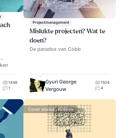
y
Projectmanagement
oach
Mislukte projecten? Wat te
doen?
De paradox van Cobb
rken
Gyuri George
1446
1504
1
4
Vergouw
Cover stories · Boeken