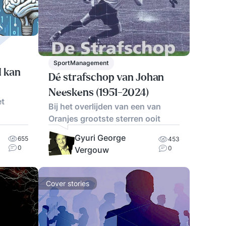
SportManagement
I kan
Dé strafschop van Johan
Neeskens (1951-2024)
et
Bij het overlijden van een van
Oranjes grootste sterren ooit
Gyuri George
655
453
0
0
Vergouw
Cover stories