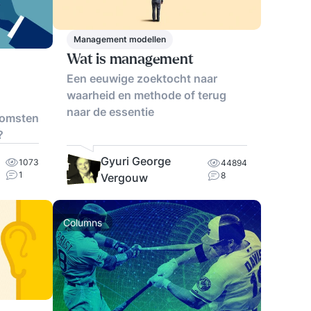
Management modellen
Wat is management
Een eeuwige zoektocht naar
waarheid en methode of terug
naar de essentie
komsten
?
Gyuri George
1073
44894
1
8
Vergouw
Columns