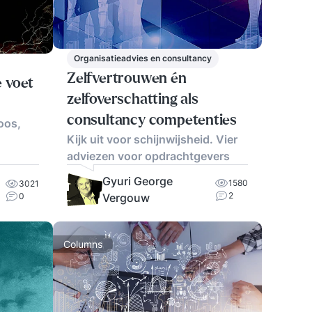
Organisatieadvies en consultancy
Zelfvertrouwen én
e voet
zelfoverschatting als
consultancy competenties
oos,
Kijk uit voor schijnwijsheid. Vier
adviezen voor opdrachtgevers
Gyuri George
1580
3021
2
0
Vergouw
Columns