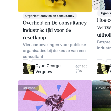
Organis
Organisatieadvies en consultancy
Hoe c
Overheid en De consultancy
verzw
industrie: tijd voor de
uitho
resetknop
Bespre
schad
Vier aanbevelingen voor publieke
Industr
organisaties bij de keuze van een
consultant
Gyuri George
1805
0
Vergouw
Columns
Cover sto