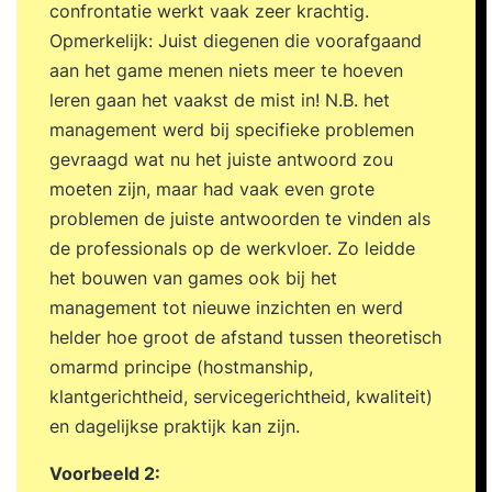
confrontatie werkt vaak zeer krachtig.
dagelijkse praktijk. Over je trainer De training
Opmerkelijk: Juist diegenen die voorafgaand
wordt verzorgd door een ervaren trainer met
aan het game menen niets meer te hoeven
ruime praktijkervaring. Onze trainers combineren
leren gaan het vaakst de mist in! N.B. het
kennis, analytisch vermogen en een scherp
management werd bij specifieke problemen
observatievermogen met een persoonlijke en
gevraagd wat nu het juiste antwoord zou
positieve aanpak. Ze confronteren op een
moeten zijn, maar had vaak even grote
respectvolle manier, dagen je uit en helpen je om
problemen de juiste antwoorden te vinden als
het maximale uit jezelf te halen.
de professionals op de werkvloer. Zo leidde
het bouwen van games ook bij het
management tot nieuwe inzichten en werd
helder hoe groot de afstand tussen theoretisch
omarmd principe (hostmanship,
klantgerichtheid, servicegerichtheid, kwaliteit)
en dagelijkse praktijk kan zijn.
Voorbeeld 2: