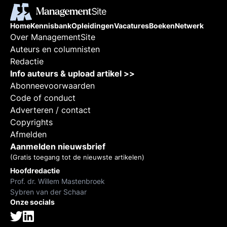
Home
Kennisbank
Opleidingen
Vacatures
Boeken
Netwerk
Over ManagementSite
Auteurs en columnisten
Redactie
Info auteurs & upload artikel >>
Abonneevoorwaarden
Code of conduct
Adverteren / contact
Copyrights
Afmelden
Aanmelden nieuwsbrief
(Gratis toegang tot de nieuwste artikelen)
Hoofdredactie
Prof. dr. Willem Mastenbroek
Sybren van der Schaar
Onze socials