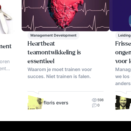
Management Development
Leidin
Heartbeat
Friss
ment
teamontwikkeling is
ongem
toren
essentieel
voor l
ent
Waarom je moet trainen voor
Manage
verni
 tips,
succes. Niet trainen is falen.
we los
anders
598
floris evers
0