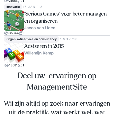
21966
1
Innovatie
17 JAN.‘12
'Serious Games' voor beter managen
en organiseren
Jacco van Uden
35344
13
Organisatieadvies en consultancy
7 NOV.‘10
Adviseren in 2015
Willemijn Kemp
13681
1
Deel uw ervaringen op
ManagementSite
Wij zijn altijd op zoek naar ervaringen
uit de praktijk, wat werkt wel, wat