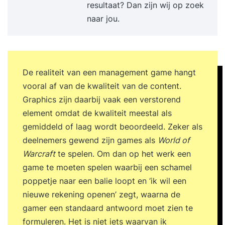
tools voor directe toepassing in je werk.
resultaat? Dan zijn wij op zoek
Resultaat Na deze training weet je hoe je een
naar jou.
optimaal productiviteitsritme creëert. Je hebt
overzicht, focus en controle over je werk. Je
werkt met meer impact en minder stress. Ook
weet je bewust te communiceren tijdens kritieke
De realiteit van een management game hangt
momenten en vergroot je invloed in uitdagende
vooral af van de kwaliteit van de content.
situaties. Je boekt zichtbaar betere resultaten en
Graphics zijn daarbij vaak een verstorend
ervaart meer energie en voldoening in je werk.
element omdat de kwaliteit meestal als
Programma Dag 1 09:30 uur Start training Wat
gemiddeld of laag wordt beoordeeld. Zeker als
effectief timemanagement werkelijk is en wat het
deelnemers gewend zijn games als
World of
van jou vraagt. Inzicht in hoe jij je tijd momenteel
Warcraft
te spelen. Om dan op het werk een
besteedt en waar winst te behalen is.
game te moeten spelen waarbij een schamel
Energiegevers en energievreters: waar laad je van
poppetje naar een balie loopt en ‘ik wil een
op en waar loop je leeg. De relatie tussen
nieuwe rekening openen’ zegt, waarna de
aandacht, focus en prestaties. Herkennen en
gamer een standaard antwoord moet zien te
doorbreken van belemmerende denk- en
formuleren. Het is niet iets waarvan ik