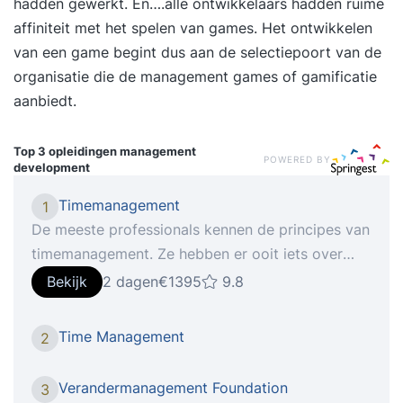
hadden gewerkt. En….alle ontwikkelaars hadden ruime
affiniteit met het spelen van games. Het ontwikkelen
van een game begint dus aan de selectiepoort van de
organisatie die de management games of gamificatie
aanbiedt.
Top 3 opleidingen
management
POWERED BY
development
Timemanagement
1
De meeste professionals kennen de principes van
timemanagement. Ze hebben er ooit iets over
gelezen of zelfs een training gevolgd. Toch
Bekijk
2 dagen
€1395
9.8
vervallen velen na korte tijd weer in hun oude
werkpatronen. De reden? Ze richten zich op trucs
Time Management
2
en tools in plaats van op gedrag. In de training
‘Timemanagement’ leer je niet wat je hóórt te
Verandermanagement Foundation
3
doen, maar ontdek je hoe jíj omgaat met tijd,