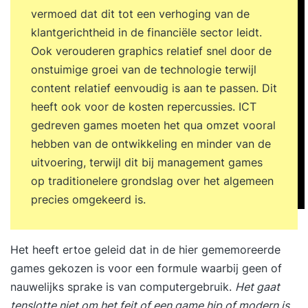
gedragspatronen. Prioriteiten stellen op basis van
vermoed dat dit tot een verhoging van de
impact in plaats van urgentie. Regie nemen over
klantgerichtheid in de financiële sector leidt.
je agenda, taken en verwachtingen. Formuleren
Ook verouderen graphics relatief snel door de
van persoonlijke leerdoelen en actiepunten voor
onstuimige groei van de technologie terwijl
de komende periode. 17:00 uur Einde training
content relatief eenvoudig is aan te passen. Dit
Dag 2 09:30 uur Start training Terugkoppeling op
heeft ook voor de kosten repercussies. ICT
de tussenliggende periode en behaalde
gedreven games moeten het qua omzet vooral
resultaten. Afrekenen met tijdverspillers,
hebben van de ontwikkeling en minder van de
onderbrekingen en uitstelgedrag. Omgaan met
uitvoering, terwijl dit bij management games
werkdruk en stress zonder productiviteit te
op traditionelere grondslag over het algemeen
verliezen. Grenzen stellen en effectief
precies omgekeerd is.
verwachtingsmanagement. Focus houden in een
dynamische en veeleisende werkomgeving.
Het heeft ertoe geleid dat in de hier gememoreerde
Helder en daadkrachtig communiceren over
games gekozen is voor een formule waarbij geen of
prioriteiten en keuzes. Borgen van nieuw gedrag
nauwelijks sprake is van computergebruik.
Het gaat
voor duurzame effectiviteit. Evaluatie van de
tenslotte niet om het feit of een game hip of modern is,