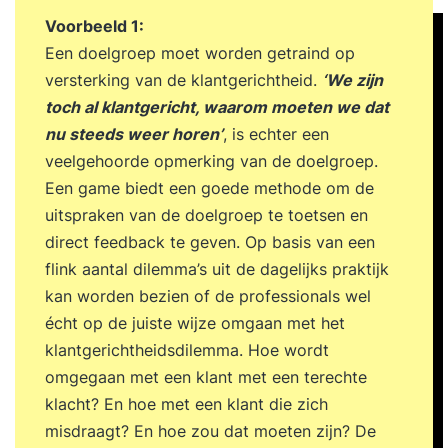
reflectiemomenten die direct toepasbaar zijn in je
Voorbeeld 1:
werk. Tussen de twee trainingsdagen door pas je
Een doelgroep moet worden getraind op
het geleerde meteen toe in de praktijk. Tijdens de
versterking van de klantgerichtheid.
‘We zijn
tweede bijeenkomst bespreek je samen met de
toch al klantgericht, waarom moeten we dat
trainer en de groep je ervaringen, inzichten en
nu steeds weer horen’
, is echter een
resultaten. Je sluit de training af met een
veelgehoorde opmerking van de doelgroep.
persoonlijke eindevaluatie en een concreet
Een game biedt een goede methode om de
actieplan voor de periode daarna. Stap 3. Een
uitspraken van de doelgroep te toetsen en
jaar lang toegang tot het Online Learning
direct feedback te geven. Op basis van een
Platform Vanaf de eerste trainingsdag krijg je
flink aantal dilemma’s uit de dagelijks praktijk
toegang tot het YEARTH Online Learning
kan worden bezien of de professionals wel
Platform. Hier vind je verdiepende artikelen,
écht op de juiste wijze omgaan met het
opdrachten en tools om het geleerde direct toe
klantgerichtheidsdilemma. Hoe wordt
te passen. Je leert waar en wanneer het jou
omgegaan met een klant met een terechte
uitkomt via de YEARTH app, je tablet of
klacht? En hoe met een klant die zich
computer. Zo haal je het maximale resultaat uit je
misdraagt? En hoe zou dat moeten zijn? De
training en pas je het geleerde duurzaam toe in je