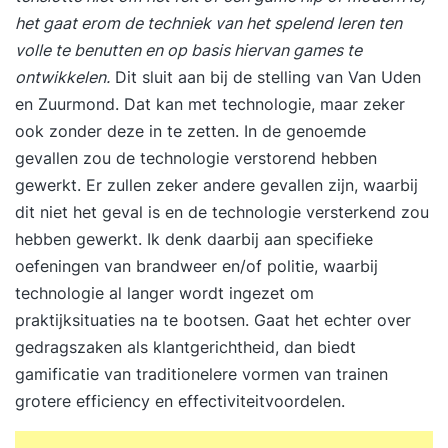
training en opstellen van een persoonlijk
het gaat erom de techniek van het spelend leren ten
praktijkgericht actieplan. 17:00 uur Einde training
volle te benutten en op basis hiervan games te
Je training in 3 stappen Stap 1. Je start met een
ontwikkelen.
Dit sluit aan bij de stelling van Van Uden
persoonlijke intake Voorafgaand aan de training
en Zuurmond. Dat kan met technologie, maar zeker
vul je een online intake in. Wil je liever je
ook zonder deze in te zetten. In de genoemde
persoonlijke leerdoelen toelichten? Dan plannen
gevallen zou de technologie verstorend hebben
we graag een telefonisch intakegesprek met je in.
gewerkt. Er zullen zeker andere gevallen zijn, waarbij
Op basis van je leerdoelen, achtergrond en
dit niet het geval is en de technologie versterkend zou
aandachtspunten plaatsen we je in een
hebben gewerkt. Ik denk daarbij aan specifieke
trainingsgroep met vergelijkbare professionals.
oefeningen van brandweer en/of politie, waarbij
Zo sluit de training optimaal aan op jouw situatie
technologie al langer wordt ingezet om
en ontwikkelbehoefte. Stap 2. Je volgt een
praktijksituaties na te bootsen. Gaat het echter over
inspirerende en praktijkgerichte training De
gedragszaken als klantgerichtheid, dan biedt
tweedaagse training Timemanagement wordt
gamificatie van traditionelere vormen van trainen
verspreid over twee weken gegeven. De
grotere efficiency en effectiviteitvoordelen.
trainingsdagen bestaan uit inspirerende
inleidingen, praktische opdrachten en