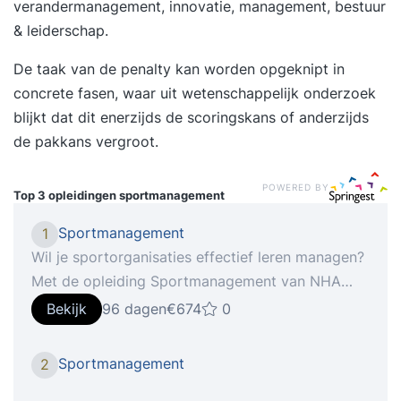
verandermanagement, innovatie, management, bestuur
& leiderschap.
De taak van de penalty kan worden opgeknipt in
concrete fasen, waar uit wetenschappelijk onderzoek
blijkt dat dit enerzijds de scoringskans of anderzijds
de pakkans vergroot.
POWERED BY
Top 3 opleidingen
sportmanagement
Sportmanagement
1
Wil je sportorganisaties effectief leren managen?
Met de opleiding Sportmanagement van NHA
ontwikkel je vaardigheden in organisatorisc...
Bekijk
96 dagen
€674
0
Verdiep je in management binnen de sport in de
opleiding Sportmanagement Ben jij bestuurslid bij
Sportmanagement
2
de lokale sportvereniging of werk je bij een