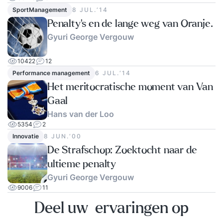
SportManagement
8 JUL.‘14
Penalty’s en de lange weg van Oranje.
Gyuri George Vergouw
10422
12
Performance management
6 JUL.‘14
Het meritocratische moment van Van
Gaal
Hans van der Loo
5354
2
Innovatie
8 JUN.‘00
De Strafschop: Zoektocht naar de
ultieme penalty
Gyuri George Vergouw
9006
11
Deel uw ervaringen op