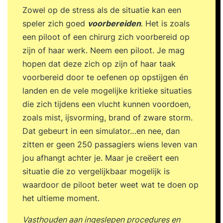
sportwereld. Ook leer je hoe je als sportmanager
Zowel op de stress als de situatie kan een
invloed uitoefent op het versterken of veranderen
speler zich goed
voorbereiden
. Het is zoals
van de organisatiecultuur. Management in de
een piloot of een chirurg zich voorbereid op
sport In deze lessen leer je het belang van HRM
zijn of haar werk. Neem een piloot. Je mag
binnen een sportorganisatie en weet je wat
hopen dat deze zich op zijn of haar taak
operationeel management in de sportwereld
voorbereid door te oefenen op opstijgen én
inhoudt. Daarnaast leer je het belang van
landen en de vele mogelijke kritieke situaties
financieel management binnen sportorganisaties
die zich tijdens een vlucht kunnen voordoen,
en ontdek je de verschillen tussen marketing van
zoals mist, ijsvorming, brand of zware storm.
sport en marketing via sport.
Dat gebeurt in een simulator…en nee, dan
zitten er geen 250 passagiers wiens leven van
jou afhangt achter je. Maar je creëert een
situatie die zo vergelijkbaar mogelijk is
waardoor de piloot beter weet wat te doen op
het ultieme moment.
Vasthouden aan ingeslepen procedures en