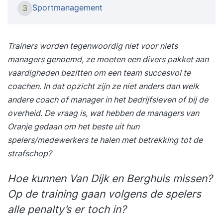
sportorganisatie en wil jij jouw
Sportmanagement
3
managementkennis vergroten of opfrissen? Dan
is de opleiding Sportmanagement écht iets voor
jou! Tijdens deze opleiding leer je alles over de
Trainers worden tegenwoordig niet voor niets
sportwereld en hoe je een sportorganisatie
managers genoemd, ze moeten een divers pakket aan
efficiënt managet en organiseert. Schrijf je nu in
vaardigheden bezitten om een team succesvol te
voor een gratis proefles en ontdek of de
coachen. In dat opzicht zijn ze niet anders dan welk
opleiding bij jou past! Speel in op ontwikkelingen
andere coach of manager in het bedrijfsleven of bij de
in de sportwereld Sport speelt in de huidige
overheid. De vraag is, wat hebben de managers van
maatschappij een steeds grotere rol omdat er
Oranje gedaan om het beste uit hun
meer aandacht wordt besteed aan de voordelen
spelers/medewerkers te halen met betrekking tot de
van beweging en sport. Hierdoor beoefenen
strafschop?
steeds meer mensen een sport. Dankzij deze
toename in sporters verandert de sportwereld
Hoe kunnen Van Dijk en Berghuis missen?
voortdurend en vinden er continue nieuwe
Op de training gaan volgens de spelers
ontwikkelingen plaats in de sportwereld. Met de
alle penalty’s er toch in?
opleiding Sportmanagement doe jij kennis op