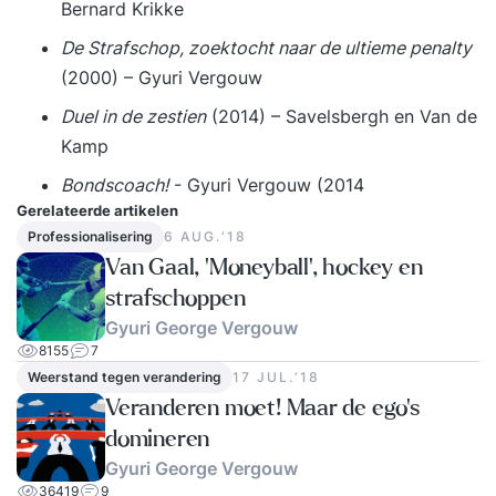
Bernard Krikke
De Strafschop, zoektocht naar de ultieme penalty
(2000) – Gyuri Vergouw
Duel in de zestien
(2014) – Savelsbergh en Van de
Kamp
Bondscoach!
- Gyuri Vergouw (2014
Gerelateerde artikelen
Professionalisering
6 AUG.‘18
Van Gaal, 'Moneyball', hockey en
strafschoppen
Gyuri George Vergouw
8155
7
Weerstand tegen verandering
17 JUL.‘18
Veranderen moet! Maar de ego's
domineren
Gyuri George Vergouw
36419
9