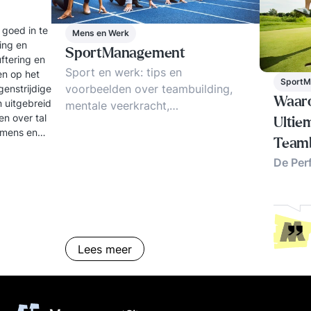
 goed in te
Mens en Werk
ling en
SportManagement
uftering en
Sport en werk: tips en
en op het
SportM
voorbeelden over teambuilding,
genstrijdige
Waaro
 uitgebreid
mentale veerkracht,
en over tal
stressreductie en
Ultie
 mens en
prestatieverbetering. Hoe beter
Teamb
coachen? Topsport inspireert tot
De Per
winnen!
Lees meer