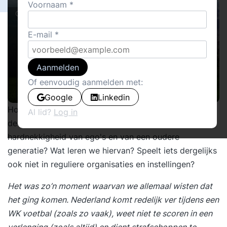
Voornaam
Cover stories
E-mail
Aanmelden
Of eenvoudig aanmelden met:
Google
Linkedin
Hoe bestaat het? De basisprincipes voor succes met
Al lid?
Log in
de strafschop worden nog steeds niet benut. Is dit de
hardnekkigheid van ego's en van een oudere
generatie? Wat leren we hiervan? Speelt iets dergelijks
ook niet in reguliere organisaties en instellingen?
Het was zo’n moment waarvan we allemaal wisten dat
het ging komen. Nederland komt redelijk ver tijdens een
WK voetbal (zoals zo vaak), weet niet te scoren in een