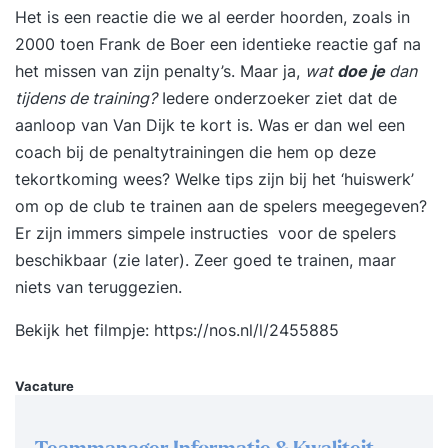
over de ontwikkelingen die hebben
Het is een reactie die we al eerder hoorden, zoals in
plaatsgevonden in de sportwereld en ontdek je
2000 toen Frank de Boer een identieke reactie gaf na
hoe sportsystemen er in het buitenland uitzien.
het missen van zijn penalty’s. Maar ja,
wat
doe je
dan
Hierdoor herken jij patronen en leer je hoe je als
tijdens de training?
Iedere onderzoeker ziet dat de
sportorganisatie of sportvereniging direct
aanloop van Van Dijk te kort is. Was er dan wel een
inspeelt op Wat ga je leren? In de opleiding
coach bij de penaltytrainingen die hem op deze
Sportmanagement ?komen een aantal ?
tekortkoming wees? Welke tips zijn bij het ‘huiswerk’
onderwerpen uitgebreid aan bod: Sport in
om op de club te trainen aan de spelers meegegeven?
internationaal perspectief Je ontdekt hoe
Er zijn immers simpele instructies voor de spelers
politieke ideologieën het sportbeleid
beschikbaar (zie later). Zeer goed te trainen, maar
beïnvloeden. Daarnaast leer je meer over de
niets van teruggezien.
sportsystemen in Europa, de Verenigde Staten en
Bekijk het filmpje:
https://nos.nl/l/2455885
Australië. Infrastructuur van de sport Je maakt ?
kennis met de ontwikkelingen die zich in de loop
Vacature
der tijd hebben ... Wat ga je leren? In de opleiding
Sportmanagement komen een
aantal onderwerpen uitgebreid aan bod: Sport in