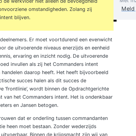
Met in
e werkvloer niet alleen de bevoegdheid
Meld 
onvoorziene omstandigheden. Zolang zij
tent blijven.
de deelnemers. Er moet voortdurend een evenwicht
or de uitvoerende niveaus enerzijds en eenheid
nnis, ervaring en inzicht nodig. De uitvoerende
goed invullen als zij het Commanders intent
 handelen daarop heeft. Het heeft bijvoorbeeld
tische succes halen als dit succes de
e ‘frontlinie’, wordt binnen de Opdrachtgerichte
t van het Commanders intent. Het is ondenkbaar
 Peters en Jansen betogen.
trouwen
dat er onderling tussen commandanten
ie heen moet bestaan. Zonder wederzijds
t uitvoerbaar. Binnen de krijgsmacht zijn wij van