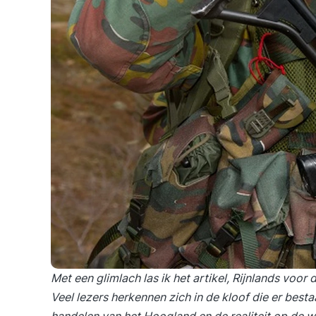
Met een glimlach las ik het artikel,
Rijnlands voor 
Veel lezers herkennen zich in de kloof die er best
handelen van het Hoogland en de realiteit op de 