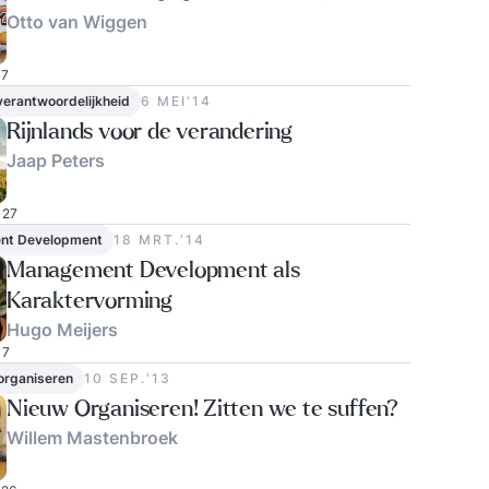
Otto van Wiggen
7
verantwoordelijkheid
6 MEI‘14
Rijnlands voor de verandering
Jaap Peters
27
nt Development
18 MRT.‘14
Management Development als
Karaktervorming
Hugo Meijers
7
 organiseren
10 SEP.‘13
Nieuw Organiseren! Zitten we te suffen?
Willem Mastenbroek