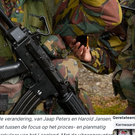
Gerelateerd
de verandering
, van Jaap Peters en Harold Jansen.
Kernwaard
aat tussen de focus op het proces- en planmatig
werkvloer van het Laagland. Met de uitgangspunten