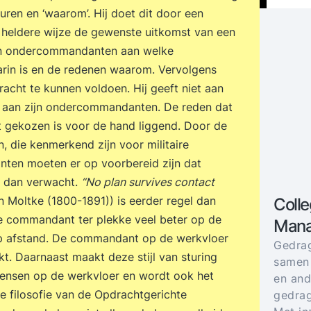
ren en ‘waarom’. Hij doet dit door een
 heldere wijze de gewenste uitkomst van een
ijn ondercommandanten aan welke
daarin is en de redenen waarom. Vervolgens
acht te kunnen voldoen. Hij geeft niet aan
hij aan zijn ondercommandanten. De reden dat
ft gekozen is voor de hand liggend. Door de
die kenmerkend zijn voor militaire
anten moeten er op voorbereid zijn dat
n dan verwacht.
“No plan survives contact
Moltke (1800-1891)) is eerder regel dan
Colle
e commandant ter plekke veel beter op de
Mana
 op afstand. De commandant op de werkvloer
Gedrag
kt. Daarnaast maakt deze stijl van sturing
samen
 mensen op de werkvloer en wordt ook het
en and
e filosofie van de Opdrachtgerichte
gedrag