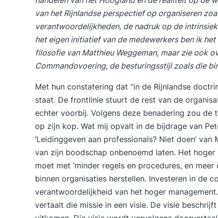
van het Rijnlandse perspectief op organiseren zo
verantwoordelijkheden, de nadruk op de intrinsie
het eigen initiatief van de medewerkers ben ik het 
filosofie van Matthieu Weggeman, maar zie ook 
Commandovoering, de besturingsstijl zoals die bi
Met hun constatering dat “in de Rijnlandse doctr
staat. De frontlinie stuurt de rest van de organis
echter voorbij. Volgens deze benadering zou de t
op zijn kop. Wat mij opvalt in de bijdrage van Pet
‘Leidinggeven aan professionals? Niet doen’ van
van zijn boodschap onbenoemd laten. Het hoger 
moet met ‘minder regels en procedures, en meer c
binnen organisaties herstellen. Investeren in de c
verantwoordelijkheid van het hoger management
vertaalt die missie in een visie
. De visie beschrijf
uitkomen. Die visie wordt vervolgens doorvertaald