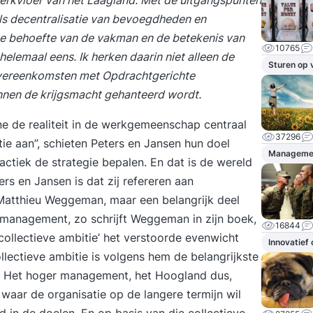
als decentralisatie van bevoegdheden en
ke behoefte van de vakman en de betekenis van
10765
helemaal eens. Ik herken daarin niet alleen de
Sturen op 
overeenkomsten met Opdrachtgerichte
nnen de krijgsmacht gehanteerd wordt.
ine de realiteit in de werkgemeenschap centraal
37296
atie aan”, schieten Peters en Jansen hun doel
Manageme
actiek de strategie bepalen. En dat is de wereld
ers en Jansen is dat zij refereren aan
 Matthieu Weggeman, maar een belangrijk deel
management, zo schrijft Weggeman in zijn boek,
16844
ollectieve ambitie’ het verstoorde evenwicht
Innovatief
ollectieve ambitie is volgens hem de belangrijkste
. Het hoger management, het Hoogland dus,
t waar de organisatie op de langere termijn wil
 in de doelen. En op basis van die collectieve