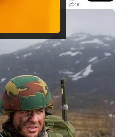
 Wiggen
18