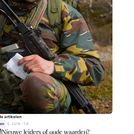
e artikelen
en
5 JUN.‘14
Nieuwe leiders of oude waarden?