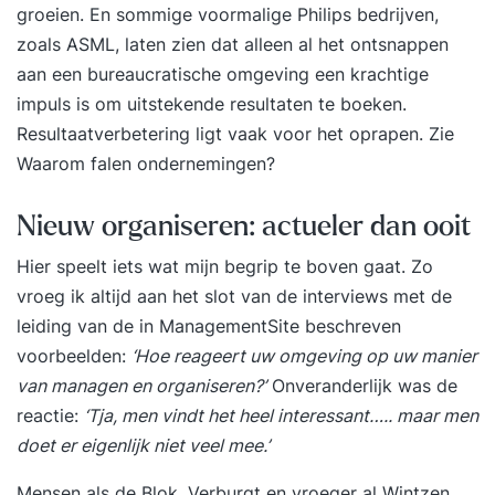
box’ te denken. Om zo koploper te kunnen blijven
groeien. En sommige voormalige Philips bedrijven,
in het vakgebied, om de doelgroep of klant
zoals ASML, laten zien dat alleen al het ontsnappen
steeds weer te verrassen of om de snel
aan een bureaucratische omgeving een krachtige
veranderende tijden bij te kunnen benen. Maar
impuls is om uitstekende resultaten te boeken.
voor veel mensen is die manier van denken niet
Resultaatverbetering ligt vaak voor het oprapen. Zie
zo eenvoudig. Want hoe verzin je ook onder de
Waarom falen ondernemingen?
druk van deadlines en in de waan van de dag
nieuwe ideeën, verfrissende invalshoeken en
Nieuw organiseren: actueler dan ooit
verrassende oplossingen voor jouw
Hier speelt iets wat mijn begrip te boven gaat. Zo
vraagstukken? En hoe verzin je iets compleet
vroeg ik altijd aan het slot van de interviews met de
nieuws wat nog niemand heeft bedacht? We
leiding van de in ManagementSite beschreven
bewandelen vaak dezelfde denkroutes bij het
voorbeelden:
‘Hoe reageert uw omgeving op uw manier
verzinnen van oplossingen en ideeën. Dat komt,
van managen en organiseren?’
Onveranderlijk was de
omdat we in patronen denken. Patronen
reactie:
‘Tja, men vindt het heel interessant….. maar men
structureren onze wereld en bieden ons kaders
doet er eigenlijk niet veel mee.’
waarop we automatisch kunnen terugvallen als
we ze nodig hebben. Heel handig, maar het
Mensen als de Blok, Verburgt en vroeger al Wintzen