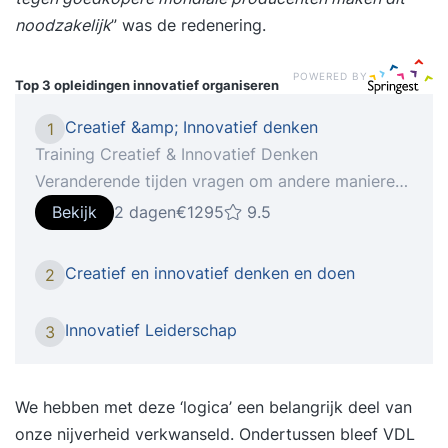
noodzakelijk
” was de redenering.
POWERED BY
Top 3 opleidingen
innovatief organiseren
Creatief &amp; Innovatief denken
1
Training Creatief & Innovatief Denken
Veranderende tijden vragen om andere manieren
van denken.Creativiteit en innovatie zijn de
Bekijk
2 dagen
€1295
9.5
sleutelwoorden om je staande te kunnen houden
in deze tijd. Creatief denken, het vermogen om
Creatief en innovatief denken en doen
2
buiten de gebaande paden te denken of het
hebben van een innovatieve geest, noemen
Innovatief Leiderschap
3
werkgevers steeds vaker als waardevolle
competenties van werknemers. Meer dan ooit te
voren verwachten ze dat medewerkers hun frisse
We hebben met deze ‘logica’ een belangrijk deel van
blik weten te behouden en in staat zijn ‘out of the
onze nijverheid verkwanseld. Ondertussen bleef VDL