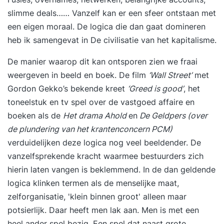
slimme deals…… Vanzelf kan er een sfeer ontstaan met
een eigen moraal. De logica die dan gaat domineren
heb ik samengevat in
De civilisatie van het kapitalisme
.
De manier waarop dit kan ontsporen zien we fraai
weergeven in beeld en boek. De film
‘
Wall Street’
met
Gordon Gekko’s bekende kreet
‘
Greed is good’
, het
toneelstuk en tv spel over de vastgoed affaire en
boeken als de
Het drama Ahold
en
De Geldpers (over
de plundering van het krantenconcern PCM)
verduidelijken deze logica nog veel beeldender. De
vanzelfsprekende kracht waarmee bestuurders zich
hierin laten vangen is beklemmend. In de dan geldende
logica klinken termen als de menselijke maat,
zelforganisatie, 'klein binnen groot' alleen maar
potsierlijk. Daar heeft men lak aan. Men is met een
heel ander spel bezig. Een spel dat naast grote