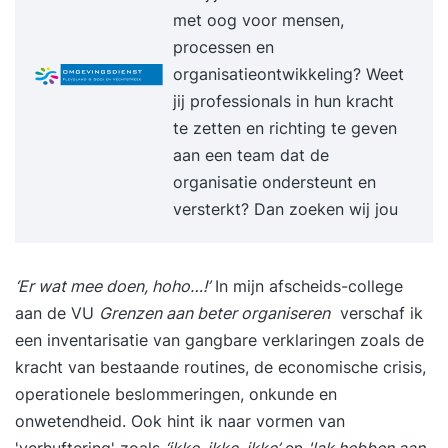
met oog voor mensen,
originele ideeën en oplossingen te komen. Alleen
processen en
of met een team. Je ontdekt je eigen creativiteit
organisatieontwikkeling? Weet
en hoe je deze verder kunt ontwikkelen en in kunt
jij professionals in hun kracht
zetten. Niet alleen in je werk, maar ook op andere
te zetten en richting te geven
situaties die ‘vast’ zitten. Je probleemoplossend
aan een team dat de
vermogen vergroot en je bent in staat om altijd
organisatie ondersteunt en
en overal buiten de geldende kaders te denken.
versterkt? Dan zoeken wij jou
Deelnemers passen het geleerde direct toe op
hun eigen praktijkcases, zodat iedereen aan het
einde van de dag met praktisch uitvoerbare
‘Er wat mee doen, hoho…!’
In mijn afscheids-college
nieuwe ideeën naar huis gaat. Voor wie? Voor
aan de VU
Grenzen aan beter organiseren
verschaf ik
iedereen die weleens ‘vast’ zit in een standaard
een inventarisatie van gangbare verklaringen zoals de
manier van denken en dit wil doorbreken. Voor
kracht van bestaande routines, de economische crisis,
managers die een creatiever klimaat willen. Voor
operationele beslommeringen, onkunde en
iedereen die weleens een nieuw idee of een
onwetendheid. Ook hint ik naar vormen van
verrassende oplossing nodig heeft......of twee