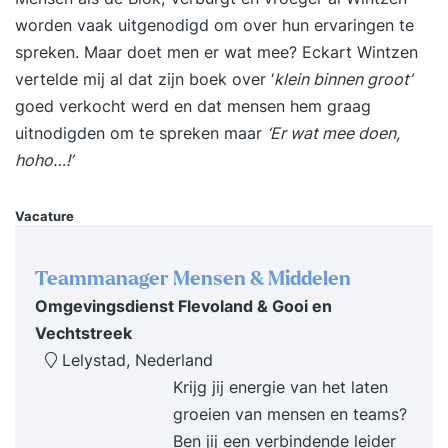
belemmert je ook op het moment dat je ‘vast’ zit
worden vaak uitgenodigd om over hun ervaringen te
en iets nieuws nodig hebt. InhoudDe training
spreken. Maar doet men er wat mee?
Eckart Wintzen
Creatief en Innovatief Denken leert je hoe je deze
vertelde mij al dat zijn boek over ‘
klein binnen groot’
denkpatronen kunt doorbreken en hoe je aan de
goed verkocht werd en dat mensen hem graag
lopende band op nieuwe en verrassende ideeën
uitnodigden om te spreken maar
‘Er wat mee doen,
kunt komen of on-ontdekte kansen aan de
hoho…!’
oppervlakte kunt brengen. In deze training komt
aan bod: wat creativiteit is waarom je wel eens
Vacature
‘vast’ komt te zitten de basisvaardigheden van
het creatief denken creatieve denktechnieken
Teammanager Mensen & Middelen
om denkpatronen te doorbreken de juiste
Omgevingsdienst Flevoland & Gooi en
mindset en voorwaarden om ideeën te laten
Vechtstreek
groeien of om zeep te helpen de structuur van
Lelystad, Nederland
een creatief denkproces hoe je van een ‘wild’ idee
Krijg jij energie van het laten
een verrassend uitvoerbaar idee maakt Hierdoor
groeien van mensen en teams?
krijg je krachtige tools in handen die je creatieve
Ben jij een verbindende leider
denkkracht vergroten om te allen tijde op nieuwe,