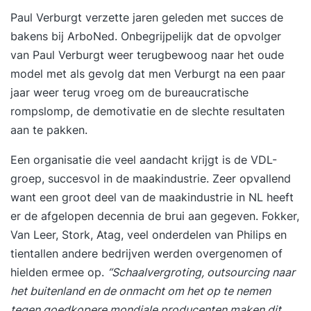
Paul Verburgt
verzette jaren geleden met succes de
bakens bij ArboNed. Onbegrijpelijk dat de opvolger
van Paul Verburgt weer terugbewoog naar het oude
model met als gevolg dat men Verburgt na een paar
jaar weer terug vroeg om de bureaucratische
rompslomp, de demotivatie en de slechte resultaten
aan te pakken.
Een organisatie die veel aandacht krijgt is
de VDL-
groep
, succesvol in de maakindustrie. Zeer opvallend
want een groot deel van de maakindustrie in NL heeft
er de afgelopen decennia de brui aan gegeven. Fokker,
Van Leer, Stork, Atag, veel onderdelen van Philips en
tientallen andere bedrijven werden overgenomen of
hielden ermee op.
“Schaalvergroting, outsourcing naar
het buitenland en de onmacht om het op te nemen
tegen goedkopere mondiale producenten maken dit