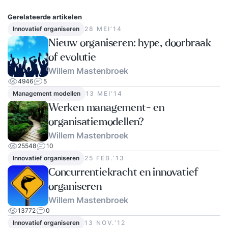
Gerelateerde artikelen
Innovatief organiseren
28 MEI‘14
Nieuw organiseren: hype, doorbraak
of evolutie
Willem Mastenbroek
4946
5
Management modellen
13 MEI‘14
Werken management- en
organisatiemodellen?
Willem Mastenbroek
25548
10
Innovatief organiseren
25 FEB.‘13
Concurrentiekracht en innovatief
organiseren
Willem Mastenbroek
13772
0
Innovatief organiseren
13 NOV.‘12