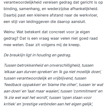
verantwoordelijkheid vereisen gedrag dat gericht is op
vernieuwende, creatieve ideeën. De training vindt
binding, samenhang, en wederzijdse afhankelijkheid.
plaats op een inspirerende externe locatie. Bij een
Daarbij past een kleinere afstand naar de werkvloer,
incompany training wordt deze locatie in overleg
een stijl van leidinggeven die daarop aansluit.
bepaald. De open inschrijvingstraining is in
Amsterdam. De training wordt zowel op open
Welnu: Wat betekent dat concreet voor je eigen
inschrijving als incompany aangeboden.
gedrag? Dat is een vraag waar velen niet goed raad
Incompanyprijzen op aanvraag rechtstreeks bij
mee weten. Daar zit volgens mij de kneep.
de Rijmfabriek, niet via Springest.
De breuklijn ligt in houding en gedrag.
Tussen betrokkenheid en onverschilligheid, tussen
‘elkaar aan durven spreken’ en ‘ik ga niet moeilijk doen’,
tussen verantwoordelijk en vrijblijvend, tussen
‘feedback oppakken’ en ‘blame the other', tussen ‘er wat
aan doen’ en ‘laat maar waaien’, tussen ‘commitment’ en
‘ik zie wel wat het wordt’, tussen ‘open staan voor
kritiek’ en ‘prestige verbinden aan het eigen gelijk’,