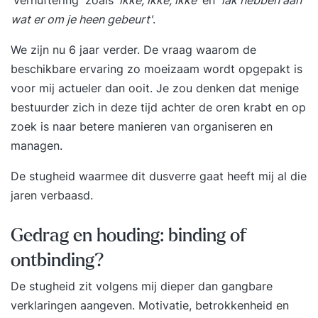
'verhuftering' zoals
‘ikke, ikke, ikke’
en
'lak hebben aan
Voor iedereen die wil opvallen met zijn product,
wat er om je heen gebeurt'
.
boodschap of dienst. Voor iedereen die zich met
innovatie bezig houdt Voor iedereen die nieuwe
We zijn nu 6 jaar verder. De vraag waarom de
kansen in de markt wil ontdekken of de
beschikbare ervaring zo moeizaam wordt opgepakt is
concurrentie voor wil blijven. Voor iedereen
voor mij actueler dan ooit. Je zou denken dat menige
die duurzame oplossingen wil verzinnen, Voor
bestuurder zich in deze tijd achter de oren krabt en op
iedereen die snel wil kunnen inspelen op
zoek is naar betere manieren van organiseren en
veranderingen in de markt Voor creatieven, die
managen.
topsport willen bedrijven in hun hoofd. Voor
De stugheid waarmee dit dusverre gaat heeft mij al die
iedereen die zichzelf niet creatief vindt, maar
jaren verbaasd.
ervoor open staat om deze vaardigheid bij
zichzelf te ontdekken en te ontwikkelen.
Gedrag en houding: binding of
Praktische informatie De training is voor minimaal
5 en maximaal 10 personen en duurt 2 dagen.
ontbinding?
Deze training kan gecombineerd worden met
De stugheid zit volgens mij dieper dan gangbare
Effectief brainstormen, zodat ook het juiste
verklaringen aangeven. Motivatie, betrokkenheid en
ontwikkelingsklimaat ontstaat voor al die