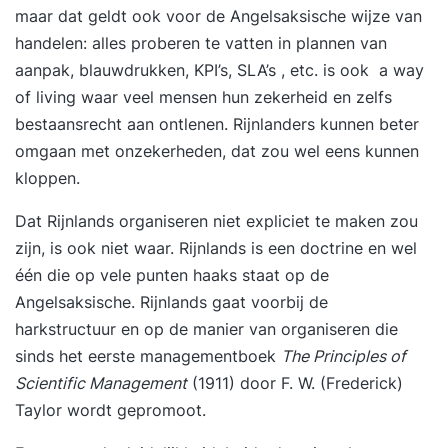
geïnteresseerd in de wijze waarop u ontwerpen
maar dat geldt ook voor de Angelsaksische wijze van
moet maken van Data Warehouses
handelen: alles proberen te vatten in plannen van
(stermodelleren) en welke technieken u ter
aanpak, blauwdrukken, KPI’s, SLA’s , etc. is ook a way
beschikking staan? Schrijf u dan in voor de
of living waar veel mensen hun zekerheid en zelfs
cursus Business Intelligence & Data Warehouse
bestaansrecht aan ontlenen. Rijnlanders kunnen beter
Concepten. DoelgroepDeze cursus is bedoeld
omgaan met onzekerheden, dat zou wel eens kunnen
voor iedereen die vanuit zijn of haar rol en
kloppen.
verantwoordelijkheid in de organisatie te maken
Dat Rijnlands organiseren niet expliciet te maken zou
heeft met de totstandkoming van stuurinformatie,
zijn, is ook niet waar. Rijnlands is een doctrine en wel
in projectvorm of in een bestaande organisatie
één die op vele punten haaks staat op de
(beheer). U kunt hierbij denken aan analisten die
Angelsaksische. Rijnlands gaat voorbij de
Business Intelligence- en Data Warehouse-
harkstructuur en op de manier van organiseren die
oplossingen ontwerpen, architecten die met
sinds het eerste managementboek
The Principles of
Business Intelligence- en Data
Scientific Management
(1911) door F. W. (Frederick)
Taylor wordt gepromoot.