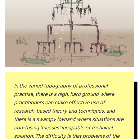
In the varied topography of professional
practise, there is a high, hard ground where
practitioners can make effective use of
research-based theory and techniques, and
there is a swampy lowland where situations are
con-fusing 'messes' incapable of technical
solution. The difficulty is that problems of the