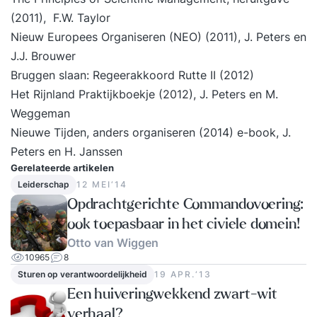
(2011), F.W. Taylor
Nieuw Europees Organiseren
(NEO) (2011), J. Peters en
J.J. Brouwer
Bruggen slaan
: Regeerakkoord Rutte II (2012)
Het Rijnland Praktijkboekje
(2012), J. Peters en M.
Weggeman
Nieuwe Tijden, anders organiseren
(2014) e-book, J.
Peters en H. Janssen
Gerelateerde artikelen
Leiderschap
12 MEI‘14
Opdrachtgerichte Commandovoering:
ook toepasbaar in het civiele domein!
Otto van Wiggen
10965
8
Sturen op verantwoordelijkheid
19 APR.‘13
Een huiveringwekkend zwart-wit
verhaal?