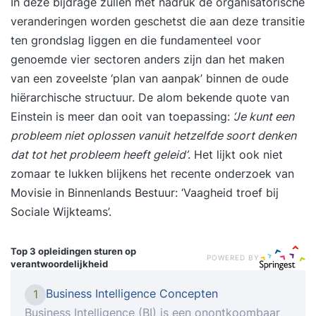
In deze bijdrage zullen met nadruk de organisatorische
veranderingen worden geschetst die aan deze transitie
ten grondslag liggen en die fundamenteel voor
genoemde vier sectoren anders zijn dan het maken
van een zoveelste ‘plan van aanpak’ binnen de oude
hiërarchische structuur. De alom bekende quote van
Einstein is meer dan ooit van toepassing:
‘Je kunt een
probleem niet oplossen vanuit hetzelfde soort denken
dat tot het probleem heeft geleid’
. Het lijkt ook niet
zomaar te lukken blijkens het recente onderzoek van
Movisie in Binnenlands Bestuur: ‘
Vaagheid troef bij
Sociale Wijkteams
’.
Top 3 opleidingen
sturen op
POWERED BY
verantwoordelijkheid
Business Intelligence Concepten
1
Business Intelligence (BI) is een onontkoombaar