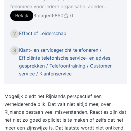
fenomeen voor iedere organisatie. Zonder
Business Intelligence bent u niet in staat om de
Bekijk
8 dagen
€850
0
concurrentie aan te gaan. Is dit nu echt zo, of is
er sprake v Tijdens de cursus Business
Effectief Leiderschap
2
Intelligence Concepten leert u een aantal
belangrijke zaken rondom BI, die u kunnen helpen
Klant- en servicegericht telefoneren /
3
om BI-initiatieven in uw organisatie beter te
Efficiënte telefonische service- en advies
begrijpen en eventueel beter te sturen. U krijgt
gesprekken / Telefoontraining / Customer
inzicht in geldende theorieën en opvattingen.
service / Klantenservice
Daarnaast leert u de theorie toepassen met
behulp van een case. Tijdens de cursus werkt u
aan oefeningen op basis van een case. Door het
Mogelijk biedt het Rijnlands perspectief een
maken en bespreken van de oefeningen kunt u
verhelderende blik. Dat valt niet altijd mee; over
voor uzelf bepalen of u de theorie goed begrijpt.
Rijnlands bestaan veel misverstanden. Reacties zijn dat
Deze cursus is onderdeel van de cursus Business
het niet zo goed expliciet is te maken of zelfs dat het
Intelligence & Data Warehouse Concepten. Bent u
meer een zijnswijze is. Dat laatste wordt niet ontkend,