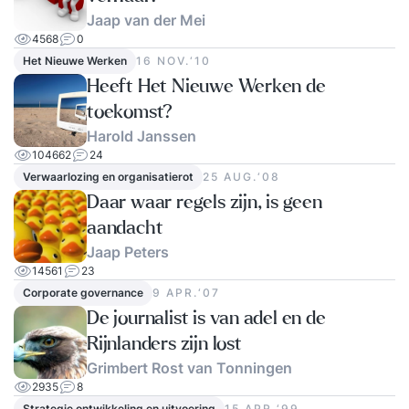
Jaap van der Mei
4568
0
Het Nieuwe Werken
16 NOV.‘10
Heeft Het Nieuwe Werken de
toekomst?
Harold Janssen
104662
24
Verwaarlozing en organisatierot
25 AUG.‘08
Daar waar regels zijn, is geen
aandacht
Jaap Peters
14561
23
Corporate governance
9 APR.‘07
De journalist is van adel en de
Rijnlanders zijn lost
Grimbert Rost van Tonningen
2935
8
Strategie ontwikkeling en uitvoering
15 APR.‘99