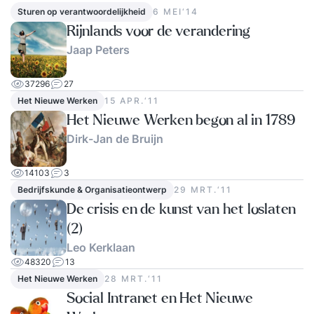
Sturen op verantwoordelijkheid
6 MEI‘14
Rijnlands voor de verandering
Jaap Peters
37296
27
Het Nieuwe Werken
15 APR.‘11
Het Nieuwe Werken begon al in 1789
Dirk-Jan de Bruijn
14103
3
Bedrijfskunde & Organisatieontwerp
29 MRT.‘11
De crisis en de kunst van het loslaten
(2)
Leo Kerklaan
48320
13
Het Nieuwe Werken
28 MRT.‘11
Social Intranet en Het Nieuwe