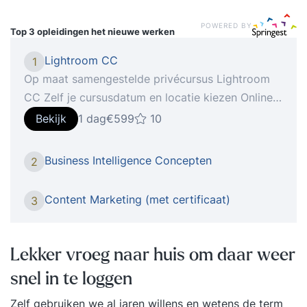
POWERED BY
Top 3 opleidingen
het nieuwe werken
Lightroom CC
1
Op maat samengestelde privécursus Lightroom
CC Zelf je cursusdatum en locatie kiezen Online
verder leren met StudyFlix De nieuwste telg van
Bekijk
1 dag
€599
10
Creative Cloud gooit in een flitsend jasje het roer
om qua interface en gebruikerservaring. in onze
Business Intelligence Concepten
2
cursus Lightroom CC ga je aan de slag om, indien
gewenst met je eigen materiaal, foto’s om te
Content Marketing (met certificaat)
3
toveren naar beeld waar je echt trots op kan zijn!
Hoe het werkt 1: Intake Na je inschrijving voor de
cursus Lightroom CC vindt er een telefonische
Lekker vroeg naar huis om daar weer
intake plaats, waarin we je huidige niveau en
snel in te loggen
leerbehoefte bepalen. 2: Voorbereiding Wij gaan
aan de slag om een persoonlijk cursusprogramma
Zelf gebruiken we al jaren willens en wetens de term