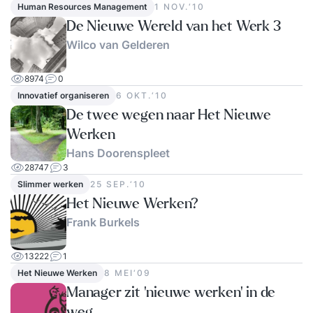
Human Resources Management
1 NOV.‘10
De Nieuwe Wereld van het Werk 3
Wilco van Gelderen
8974
0
Innovatief organiseren
6 OKT.‘10
De twee wegen naar Het Nieuwe
Werken
Hans Doorenspleet
28747
3
Slimmer werken
25 SEP.‘10
Het Nieuwe Werken?
Frank Burkels
13222
1
Het Nieuwe Werken
8 MEI‘09
Manager zit ‘nieuwe werken' in de
weg