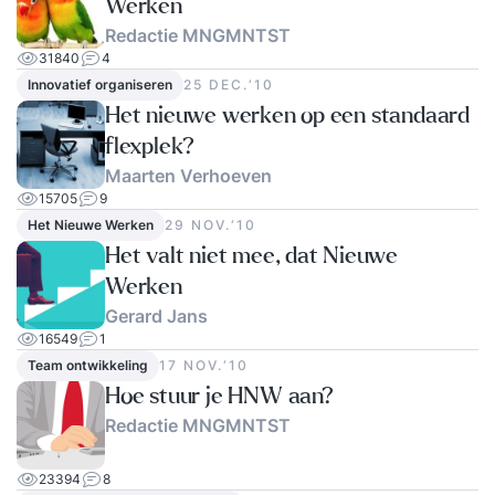
Werken
Redactie MNGMNTST
31840
4
Innovatief organiseren
25 DEC.‘10
Het nieuwe werken op een standaard
flexplek?
Maarten Verhoeven
15705
9
Het Nieuwe Werken
29 NOV.‘10
Het valt niet mee, dat Nieuwe
Werken
Gerard Jans
16549
1
Team ontwikkeling
17 NOV.‘10
Hoe stuur je HNW aan?
Redactie MNGMNTST
23394
8