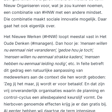
voor je samen te stellen op basis van je huidige
Nieuw Organiseren voor, wat je zou kunnen noemen,
niveau en interesses. 3: Cursusdatum Op je zelf
een combinatie van #HNW met een andere mindset.
gekozen cursusdatum ga je één op één aan de
Die combinatie maakt sociale innovatie mogelijk. Daar
slag met onze trainer, die je alle aspecten van de
gaat het ook eigenlijk over.
software laat zien in praktijkgerichte oefeningen.
Het Nieuwe Werken (#HNW) loopt meestal vast in Het
Wij stellen een computer met de software tot je
Oude Denken (#managen). Dan hoor je:
‘mensen willen
beschikking. 4: StudyFlix Na de cursus Lightroom
nu eenmaal niet veranderen’, ‘gedoe hou je toch’,
CC krijg je toegang tot ons online
‘mensen willen nu eenmaal strakke kaders’, ‘mensen
cursusplatform, waar je terug kan blikken op de
hebben nu eenmaal leiding nodig’
, etc. In feite betreft
cursus of aan de slag kunt gaan met gevorderde
dit gedrag een natuurlijke aanpassing van
stof, certificaten kan verdienen & meer
medewerkers aan de context die hen wordt geboden:
‘Zeg jij het maar, jij wordt er voor betaald’. En dat zijn
vrij onveranderlijk organisaties waarin de planning en
control-cyclus een allesbepalend keurslijf vormt. De
hierboven genoemde effecten krijg je er dan gratis bij.
Al eerder hebben wij daartoe de term intensieve