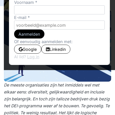
2
Voornaam
Sanne van Dooren
8
E-mail
Columns
Aanmelden
Of eenvoudig aanmelden met:
Google
Linkedin
Al lid?
Log in
De meeste organisaties zijn het inmiddels wel met
elkaar eens: diversiteit, gelijkwaardigheid en inclusie
zijn belangrijk. En toch zijn talloze bedrijven druk bezig
het DEI-programma weer af te bouwen. Te gevoelig. Te
politiek. Te weinig resultaat. Het lijkt de logische