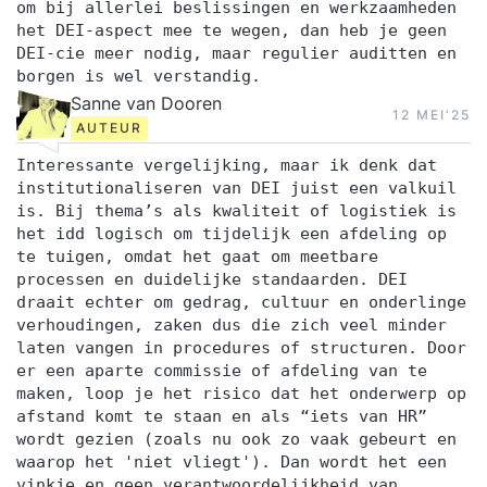
om bij allerlei beslissingen en werkzaamheden
het DEI-aspect mee te wegen, dan heb je geen
DEI-cie meer nodig, maar regulier auditten en
borgen is wel verstandig.
Sanne van Dooren
12 MEI‘25
AUTEUR
Interessante vergelijking, maar ik denk dat
institutionaliseren van DEI juist een valkuil
is. Bij thema’s als kwaliteit of logistiek is
het idd logisch om tijdelijk een afdeling op
te tuigen, omdat het gaat om meetbare
processen en duidelijke standaarden. DEI
draait echter om gedrag, cultuur en onderlinge
verhoudingen, zaken dus die zich veel minder
laten vangen in procedures of structuren. Door
er een aparte commissie of afdeling van te
maken, loop je het risico dat het onderwerp op
afstand komt te staan en als “iets van HR”
wordt gezien (zoals nu ook zo vaak gebeurt en
waarop het 'niet vliegt'). Dan wordt het een
vinkje en geen verantwoordelijkheid van