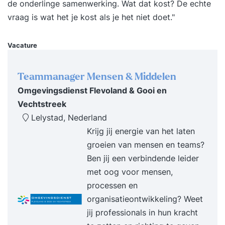
voor stukje, in plaats van dat we je in 1x
de onderlinge samenwerking. Wat dat kost? De echte
overspoelen met alle nieuwe informatie. Daarbij
vraag is wat het je kost als je het niet doet."
krijg je van ons een hand-out waarin je de inhoud
van de training nog eens kan doorlezen en je
Vacature
eigen persoonlijke plan van aanpak waarin jouw
leerdoelen en de weg daarnaartoe beschreven
Teammanager Mensen & Middelen
staat. Tevens staan we na de training altijd voor
Omgevingsdienst Flevoland & Gooi en
je klaar met onze support. Benieuwd geworden?
Vechtstreek
Vraag dan nu de gratis brochure aan en laat je e-
Lelystad, Nederland
mailadres en/of telefoonnummer achter. Dan
Krijg jij energie van het laten
neemt Supertrainer z.s.m. contact met je op om
groeien van mensen en teams?
de training vorm te geven. Liever incompany
Ben jij een verbindende leider
voor een groep? Dat kan ook, dan schrijven wij
met oog voor mensen,
een voorstel op maat. Voor wie? Professionals,
processen en
leidinggevenden en iedereen die persoonlijk
organisatieontwikkeling? Weet
leiderschap wil bezitten. Resultaat Na de training
jij professionals in hun kracht
beschik je over tools en handvatten om op een