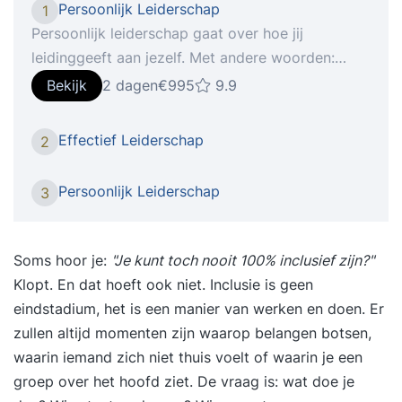
Persoonlijk Leiderschap
1
Persoonlijk leiderschap gaat over hoe jij
leidinggeeft aan jezelf. Met andere woorden:
“Hoe haal jij het meeste uit jezelf?”. Dit kan gaan
Bekijk
2 dagen
€995
9.9
van het doelgericht en zelfverzekerd houden van
gesprekken tot aan het effectief indelen van je
Effectief Leiderschap
2
eigen tijd. Minder energie uitgeven aan meer
resultaat. De training is soms confronterend en
Persoonlijk Leiderschap
3
leidt tot zelfreflectie, deze momenten gebruik je
om een nog betere versie van jezelf te worden.
Dat stopt niet na de training, je krijgt de juiste
Soms hoor je:
"Je kunt toch nooit 100% inclusief zijn?"
mindset en tools om dit blijvend op jezelf toe te
Klopt. En dat hoeft ook niet. Inclusie is geen
passen. Deze training is afgestemd op jouw
eindstadium, het is een manier van werken en doen. Er
behoeften en wordt individueel gegeven. We
zullen altijd momenten zijn waarop belangen botsen,
bekijken jouw situatie en niveau en passen ons
waarin iemand zich niet thuis voelt of waarin je een
programma op jou aan. Jij bent uniek en hebt
groep over het hoofd ziet. De vraag is: wat doe je
waarschijnlijk nét iets anders nodig dan een