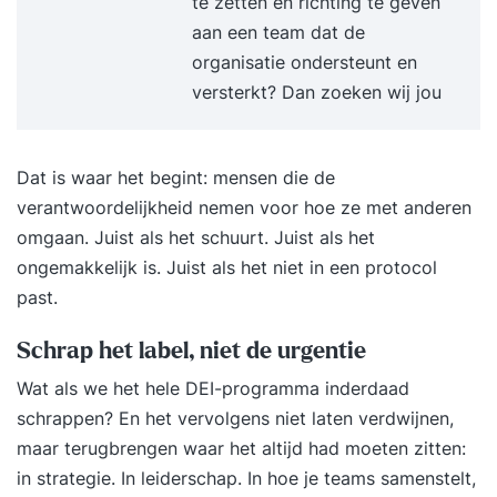
te zetten en richting te geven
zelfverzekerde en effectieve manier persoonlijk
aan een team dat de
leiderschap op je eigen leven toe te passen.
organisatie ondersteunt en
Werkwijze van Supertrainer Intakegesprek
versterkt? Dan zoeken wij jou
(vrijblijvend)Jij krijgt de beste training als die is
afgestemd op jouw behoeften. Daarom brengen
we samen jouw situatie in kaart. Dat kan
Dat is waar het begint: mensen die de
telefonisch en duurt maximaal 30 minuten.
verantwoordelijkheid nemen voor hoe ze met anderen
Tegelijkertijd kan jij ook alles aan ons vragen om
omgaan. Juist als het schuurt. Juist als het
zo te beslissen of we bij je passen. Persoonlijke
ongemakkelijk is. Juist als het niet in een protocol
brochure (vrijblijvend)Na het intakegesprek krijg
past.
je binnen enkele dagen jouw persoonlijke
brochure. Daarin kan je het inhoudelijk
Schrap het label, niet de urgentie
programma vinden samen met informatie over
Wat als we het hele DEI-programma inderdaad
ons, onze werkwijze en referenties. TrainingKorte
schrappen? En het vervolgens niet laten verdwijnen,
sessies die praktisch ingesteld zijn. Bij jou op
maar terugbrengen waar het altijd had moeten zitten:
locatie of bij ons, wat jij het prettigst vindt. Van
in strategie. In leiderschap. In hoe je teams samenstelt,