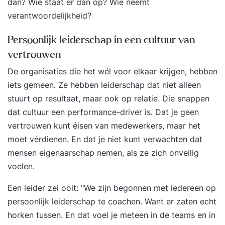
dan? Wie staat er dan op? Wie neemt
ander. Vraagstukken die we in de training
verantwoordelijkheid?
beantwoorden zijn bijvoorbeeld: Hoe verhoog ik
mijn productiviteit? Hoe houd ik meer energie
Persoonlijk leiderschap in een cultuur van
over? Hoe zorg ik voor een gevoel van
vertrouwen
zelfverzekerdheid en rust bij mezelf? En hoe blijf
De organisaties die het wél voor elkaar krijgen, hebben
ik mezelf ontwikkelen? In het vrijblijvende
iets gemeen. Ze hebben leiderschap dat niet alleen
intakegesprek vragen we naar de specifieke
stuurt op resultaat, maar ook op relatie. Die snappen
vragen die jij hebt. Deze nemen we mee in het
dat cultuur een performance-driver is. Dat je geen
programma. De training is praktisch ingesteld. Je
vertrouwen kunt éisen van medewerkers, maar het
krijgt tools en handvatten die helpen in situaties
moet vérdienen. En dat je niet kunt verwachten dat
waar je tegenaan loopt. We delen de training het
mensen eigenaarschap nemen, als ze zich onveilig
liefst op in kortere sessies. Zo heb je tussendoor
voelen.
tijd om te oefenen en aan de slag te gaan met de
geleerde stof. Daarbij heb je nog een telefonisch
Een leider zei ooit: "We zijn begonnen met iedereen op
contactmoment met de trainer waarin je kan
persoonlijk leiderschap te coachen. Want er zaten echt
bespreken hoe het gaat. Zo bouwen we stukje
horken tussen. En dat voel je meteen in de teams en in