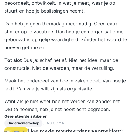
het drielandenpunt tot Terschelling. SupportNa
beoordeelt, ontwikkelt. In wat je meet, waar je op
de training blijft Supertrainer voor je klaarstaan.
stuurt en hoe je beslissingen neemt.
Je krijgt een hand-out en persoonlijk actieplan.
Dan heb je geen themadag meer nodig. Geen extra
Daarnaast mag je gebruik blijven maken van ons,
sticker op je vacature. Dan heb je een organisatie die
we beantwoorden elke vraag voor je en je mag
gebouwd is op gelijkwaardigheid, zónder het woord te
ons altijd bellen. Ook bellen wij jou zo nu en dan
hoeven gebruiken.
eens op om te vragen hoe het gaat. We willen
namelijk dat je blijvend tevreden bent met de
Tot slot
Dus ja: schaf het af. Niet het idee, maar de
training. Vragen aan Supertrainer?Heb je een
constructie. Niet de waarden, maar de verzuiling.
vraag die nog niet is beantwoord? Vraag dan de
gratis brochure aan. Zo kunnen we contact met je
Maak het onderdeel van hoe je zaken doet. Van hoe je
opnemen en je verder helpen. Hopelijk tot snel!
leidt. Van wie je wilt zijn als organisatie.
Want als je niet weet hoe het verder kan zonder het
DEI te noemen, heb je het nooit echt begrepen.
Gerelateerde artikelen
Ondernemerschap
5 AUG.‘24
Hoe medeinvesteerders aantrekken?