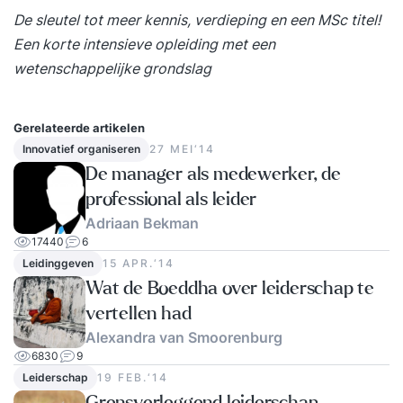
De sleutel tot meer kennis, verdieping en een MSc titel!
Een korte intensieve opleiding met een
wetenschappelijke grondslag
Gerelateerde artikelen
Innovatief organiseren
27 MEI‘14
De manager als medewerker, de
professional als leider
Adriaan Bekman
17440
6
Leidinggeven
15 APR.‘14
Wat de Boeddha over leiderschap te
vertellen had
Alexandra van Smoorenburg
6830
9
Leiderschap
19 FEB.‘14
Grensverleggend leiderschap