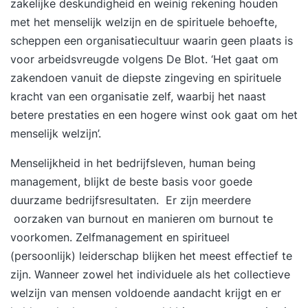
zakelijke deskundigheid en weinig rekening houden
in het hier en nu Duidelijke doelen (werk, carrière,
met het menselijk welzijn en de spirituele behoefte,
privé, relaties) Het traject bestaat uit: Een
scheppen een organisatiecultuur waarin geen plaats is
intakegesprek met een trainer Thuisopdrachten
voor arbeidsvreugde volgens De Blot. ‘Het gaat om
5-daagse training (12 aaneengesloten dagdelen
zakendoen vanuit de diepste zingeving en spirituele
met avondprogramma) 4 weken Stappenplan
kracht van een organisatie zelf, waarbij het naast
Zoom-meeting Nazorg-gesprek Training inclusief
betere prestaties en een hogere winst ook gaat om het
persoonlijk stappenplan De Duik wordt afgerond
menselijk welzijn’.
met een 4-weken Persoonlijk Stappenplan met
tools waarmee je de training gemakkelijker in je
Menselijkheid in het bedrijfsleven, human being
dagelijks leven kunt integreren. Voor verdere
management, blijkt de beste basis voor goede
ondersteuning zijn er ook 3 of meer coaching-
duurzame bedrijfsresultaten. Er zijn meerdere
sessies beschikbaar, evenals deelname aan een
oorzaken van burnout en manieren om burnout te
Verdiepingsdag om de geleerde vaardigheden
voorkomen. Zelfmanagement en spiritueel
verder toe te passen. Recencies Bezoek onze
(persoonlijk) leiderschap blijken het meest effectief te
website voor honderden reviews of ons
zijn. Wanneer zowel het individuele als het collectieve
youtubekanaal met honderden video-reacties.
welzijn van mensen voldoende aandacht krijgt en er
Deze getuigenissen spreken voor zich. Het gaat