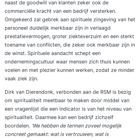
LEVEN. Dank aan Joost, Brechtje, Sandra en de
naast de goodwill van klanten zeker ook de
rest van de groep die ik in mijn hart heb gesloten.
commerciële kracht van een bedrijf versterken.
Wat een warm bad. Onvergetelijk!'' Louise
Omgekeerd zal gebrek aan spirituele zingeving van het
personeel duidelijk merkbaar zijn in verlaagd
prestatievermogen, groter ziekteverzuim en een sterkt
toename van conflicten, die zeker ook merkbaar zijn in
de winst. Spirituele aandacht schept een
ondernemingscultuur waar mensen zich thuis kunnen
voelen en met plezier kunnen werken, zodat ze minder
vaak ziek zijn.
Dirk van Dierendonk, verbonden aan de RSM is bezig
om spiritualiteit meetbaar te maken door middel van
een vragenlijst die een indicator is van het niveau van
spiritualiteit. Daarmee kan een bedrijf zichzelf
boordelen.
‘We hebben de termen zoveel mogelijk
concreet gemaakt: wat is vertrouwen, wat is