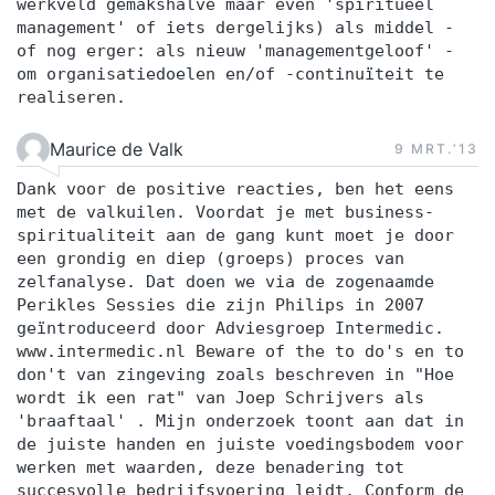
werkveld gemakshalve maar even 'spiritueel
management' of iets dergelijks) als middel -
of nog erger: als nieuw 'managementgeloof' -
om organisatiedoelen en/of -continuïteit te
realiseren.
Maurice de Valk
9 MRT.‘13
Dank voor de positive reacties, ben het eens
met de valkuilen. Voordat je met business-
spiritualiteit aan de gang kunt moet je door
een grondig en diep (groeps) proces van
zelfanalyse. Dat doen we via de zogenaamde
Perikles Sessies die zijn Philips in 2007
geïntroduceerd door Adviesgroep Intermedic.
www.intermedic.nl Beware of the to do's en to
don't van zingeving zoals beschreven in "Hoe
wordt ik een rat" van Joep Schrijvers als
'braaftaal' . Mijn onderzoek toont aan dat in
de juiste handen en juiste voedingsbodem voor
werken met waarden, deze benadering tot
succesvolle bedrijfsvoering leidt. Conform de