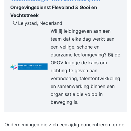
Omgevingsdienst Flevoland & Gooi en
ervaring zorgen voor zelfinzicht en verandering.
Vechtstreek
Er wordt gebruik gemaakt van de meest
Lelystad, Nederland
toonaangevende methoden zoals o.a.:
Wil jij leidinggeven aan een
mindfulness, lichaamswerk, familieopstellingen,
team dat elke dag werkt aan
ontspanningstechnieken en counselingtechnieken.
een veilige, schone en
Het proces wordt begeleid door Joost Harends
duurzame leefomgeving? Bij de
samen met een co-trainer in een respectvolle,
OFGV krijg je de kans om
veilige en open sfeer.Wat levert de training je
richting te geven aan
op? Meer zelfinzicht Zelfvertrouwen en
verandering, talentontwikkeling
levensvreugde Beter en vrijer functioneren
en samenwerking binnen een
Loslaten van oude ballast Assertiviteit en
organisatie die volop in
daadkracht Authentiek zijn Beter en
beweging is.
gemakkelijker in relatie met anderen. Overwinnen
van angsten en oude patronen (Her)ontdekken
van je kracht en gebruik van je potentieel
Ondernemingen die zich eenzijdig concentreren op de
Vernieuwde energie Meer rust en stabiliteit Leven