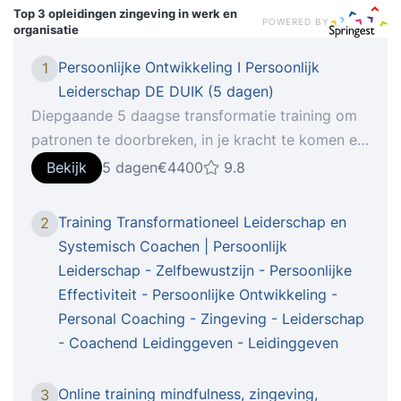
Top 3 opleidingen
zingeving in werk en
POWERED BY
organisatie
Persoonlijke Ontwikkeling I Persoonlijk
1
Leiderschap DE DUIK (5 dagen)
Diepgaande 5 daagse transformatie training om
patronen te doorbreken, in je kracht te komen en
je potentieel volledig te benutten. Een
Bekijk
5 dagen
€4400
9.8
levensveranderende ervaring voor velen. Meer
dan 15 jaar bewezen. Leer tijdens deze 5-daagse
Training Transformationeel Leiderschap en
2
training om inzicht te krijgen in wat jouw
Systemisch Coachen | Persoonlijk
werkelijke drijfveren zijn en werk aan je
Leiderschap - Zelfbewustzijn - Persoonlijke
persoonlijke ontwikkeling. TRAINING DE DUIK |
Effectiviteit - Persoonlijke Ontwikkeling -
5-daagse training voor persoonlijke ontwikkeling
Personal Coaching - Zingeving - Leiderschap
en groei.LAAT OUDE BALLST LOS, INNERLIJKE
- Coachend Leidinggeven - Leidinggeven
RUST, ZELFVERTROUWEN, KRACHT, PASSIE EN
ZINGEVING Als je verlangt naar meer diepgang
Online training mindfulness, zingeving,
3