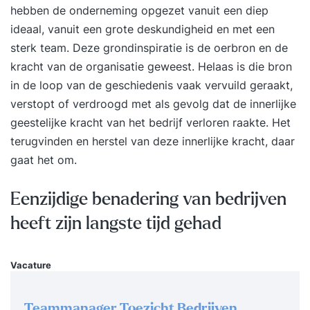
hebben de onderneming opgezet vanuit een diep
toepassen, wat vaak leidt tot blijvende resultaten
ideaal, vanuit een grote deskundigheid en met een
in werk, relaties, gezondheid en meer.Kleine
sterk team. Deze grondinspiratie is de oerbron en de
groep, 5-daagse trainingDe training duurt 5
kracht van de organisatie geweest. Helaas is die bron
dagen en vindt plaats op een mooie en rustige
in de loop van de geschiedenis vaak vervuild geraakt,
locatie in Nederland met slechts 6 tot 10
verstopt of verdroogd met als gevolg dat de innerlijke
deelnemers. Je gaat met diepgaande gerichte
geestelijke kracht van het bedrijf verloren raakte. Het
oefeningen je eigen onderzoek aan. Je krijgt
terugvinden en herstel van deze innerlijke kracht, daar
krachtige en effectieve instrumenten aangereikt
gaat het om.
om je belemmeringen de baas te kunnen en je
leven op eigen wijze vorm te geven. De
Eenzijdige benadering van bedrijven
aangereikte tools zijn overal toepasbaar, zowel
op het werk als in je privéleven, om oude bagage
heeft zijn langste tijd gehad
los te laten en nieuwe doelen te
stellen.Toonaangevende methodiekenDe Duik is
Vacature
een dynamische training persoonlijke
ontwikkeling met veel variatie. Niet alleen kennis
Teammanager Toezicht Bedrijven
en begrip, maar vooral de diepgaande directe