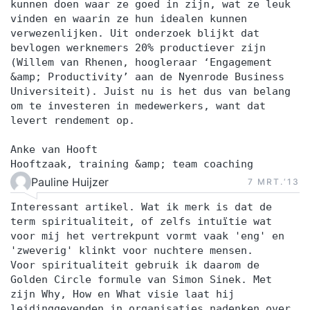
kunnen doen waar ze goed in zijn, wat ze leuk
vinden en waarin ze hun idealen kunnen
verwezenlijken. Uit onderzoek blijkt dat
bevlogen werknemers 20% productiever zijn
(Willem van Rhenen, hoogleraar ‘Engagement
&amp; Productivity’ aan de Nyenrode Business
Universiteit). Juist nu is het dus van belang
om te investeren in medewerkers, want dat
levert rendement op.
Anke van Hooft
Hooftzaak, training &amp; team coaching
Pauline Huijzer
7 MRT.‘13
Interessant artikel. Wat ik merk is dat de
term spiritualiteit, of zelfs intuïtie wat
voor mij het vertrekpunt vormt vaak 'eng' en
'zweverig' klinkt voor nuchtere mensen.
Voor spiritualiteit gebruik ik daarom de
Golden Circle formule van Simon Sinek. Met
zijn Why, How en What visie laat hij
leidinggevenden in organisaties nadenken over