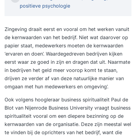
en kwaliteit in je leven, als dingen niet gaan zoals
positieve psychologie
je wilt, als je je potentieel volledig wilt benutten,
zelfverzekerder wilt zijn of meer evenwicht
zoekt, dan is Training de Duik iets voor jou.Je
Zingeving draait eerst en vooral om het werken vanuit
werkelijke drijfveren boven water Training de
de kernwaarden van het bedrijf. Niet wat daarover op
Duik is erop gericht om jou beter zicht te bieden
papier staat, medewerkers moeten de kernwaarden
op wat je werkelijke drijfveren zijn. Om helder te
‘ervaren en doen’. Waardegedreven bedrijven kijken
krijgen wat je echt wilt in het leven, te ervaren
eerst waar ze goed in zijn en dragen dat uit. Naarmate
wat belangrijk is voor jou. Je zult je eigen kracht
in bedrijven het geld meer voorop komt te staan,
en potentieel ontdekken om je leven op jouw
drijven ze verder af van deze natuurlijke manier van
manier vorm te geven en authentiek, autonoom
omgaan met hun medewerkers en omgeving’.
en vrij te leven.Ervaringsgerichte aanpak De Duik
Ook volgens hoogleraar business spiritualiteit Paul de
is ontwikkeld in 2008 op basis van tientallen
Blot van Nijenrode Business University vraagt business
jaren ervaring en ontwikkeling op het gebied van
spiritualiteit vooral om een diepere bezinning op de
persoonlijke ontwikkeling, coaching en
kernwaarden van de organisatie. Deze zijn meestal wel
training. Het biedt een ervaringsgerichte aanpak
te vinden bij de oprichters van het bedrijf, want die
waardoor je de aangeboden kennis direct kunt