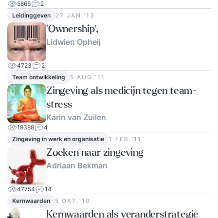
5866
2
Leidinggeven
27 JAN.‘13
'Ownership',
Lidwien Opheij
4723
2
Team ontwikkeling
5 AUG.‘11
Zingeving als medicijn tegen team-
stress
Karin van Zuilen
19388
4
Zingeving in werk en organisatie
1 FEB.‘11
Zoeken naar zingeving
Adriaan Bekman
47754
14
Kernwaarden
5 OKT.‘10
Kernwaarden als veranderstrategie