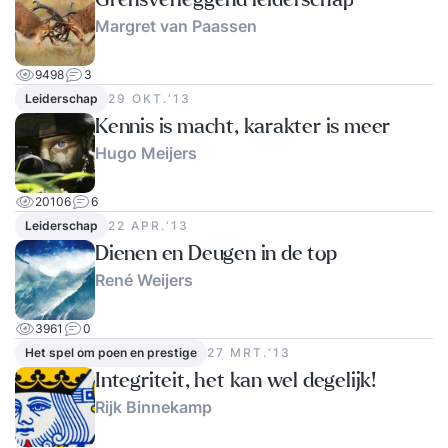
Margret van Paassen
9498
3
Leiderschap
29 OKT.‘13
Kennis is macht, karakter is meer
Hugo Meijers
20106
6
Leiderschap
22 APR.‘13
Dienen en Deugen in de top
René Weijers
3961
0
Het spel om poen en prestige
27 MRT.‘13
Integriteit, het kan wel degelijk!
Rijk Binnekamp