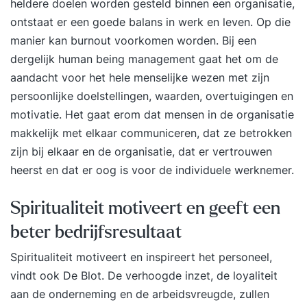
heldere doelen worden gesteld binnen een organisatie,
uiteindelijk om de resultaten.Voor vragen, meer
ontstaat er een goede balans in werk en leven. Op die
informatie, of een gratis oriëntatiegesprek kun je
manier kan burnout voorkomen worden. Bij een
altijd contact met ons opnemen. Enkele reacties:
dergelijk human being management gaat het om de
''Life-changing. Ik heb hier de meeste
aandacht voor het hele menselijke wezen met zijn
verandering ervaren na een training ooit. Het is
persoonlijke doelstellingen, waarden, overtuigingen en
het mooiste cadeau voor Jezelf!''Christine, HR
motivatie. Het gaat erom dat mensen in de organisatie
manager Gemeente Eindhoven ''Het overtrof al
makkelijk met elkaar communiceren, dat ze betrokken
mijn (toch al hoge) verwachtingen. Het mooiste
zijn bij elkaar en de organisatie, dat er vertrouwen
cadeau aan mezelf.''Jeroen Kuerble, Directeur
heerst en dat er oog is voor de individuele werknemer.
Noordhoff Uitgevers ''De Duik is het mooiste wat
mij is overkomen, het overtreft mijn stoutste
Spiritualiteit motiveert en geeft een
dromen. Mijn vooraf gestelde doelen waren op
beter bedrijfsresultaat
de laatste dag zo onwerkelijk en onbelangrijk.
Mijn echte 'doel' is helder binnengekomen. Deze
Spiritualiteit motiveert en inspireert het personeel,
training is de start van de rest van mijn leven. Ik
vindt ook De Blot. De verhoogde inzet, de loyaliteit
ga vanaf nu met vertrouwen mijn nieuwe leven
aan de onderneming en de arbeidsvreugde, zullen