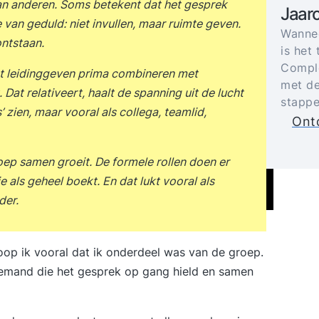
van anderen. Soms betekent dat het gesprek
Jaar
an geduld: niet invullen, maar ruimte geven.
Wannee
ontstaan.
is het 
Comple
nt leidinggeven prima combineren met
met de
. Dat relativeert, haalt de spanning uit de lucht
stappe
’ zien, maar vooral als collega, teamlid,
Ontd
oep samen groeit. De formele rollen doen er
e als geheel boekt. En dat lukt vooral als
der.
, hoop ik vooral dat ik onderdeel was van de groep.
 iemand die het gesprek op gang hield en samen