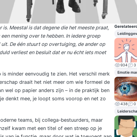
Gerelateerd
r is. Meestal is dat degene die het meeste praat,
Leidingge
 een mening over te hebben. In iedere groep
uit. De één stuurt op overtuiging, de ander op
ld verliest en besluit dat er nu écht iets moet
934
3
Emotie ma
 is minder eenvoudig te zien. Het verschil merk
iderschap draait het niet meer om wie formeel de
 wel op papier anders zijn – in de praktijk ben
 je denkt mee, je loopt soms voorop en net zo
438
0
Leidersch
oderne teams, bij collega-bestuurders, maar
anzelf kwam met een titel of een streep op je
sis van je functie, maar door wat je toevoegt aan