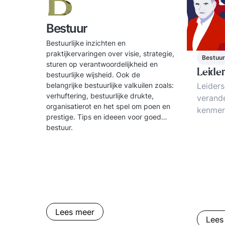
B
Bestuur
Bestuurlijke inzichten en
praktijkervaringen over visie, strategie,
Bestuur
sturen op verantwoordelijkheid en
Leide
bestuurlijke wijsheid. Ook de
Leiders
belangrijke bestuurlijke valkuilen zoals:
verhuftering, bestuurlijke drukte,
verande
organisatierot en het spel om poen en
kenmer
prestige. Tips en ideeen voor goed
Tips en
bestuur.
leiders
vaardig
intervi
leiders
Leiders
Inzicht
Bestuur
Lees meer
bestuur
Lees