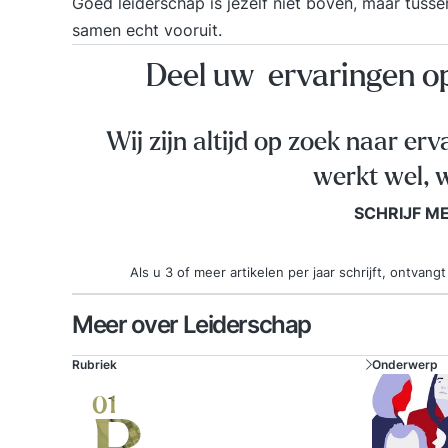
Goed leiderschap is jezelf niet boven, maar tuss
samen echt vooruit.
Deel uw ervaringen 
Wij zijn altijd op zoek naar erv
werkt wel, w
SCHRIJF M
Als u 3 of meer artikelen per jaar schrijft, ontva
Meer over Leiderschap
Rubriek
Onderwerp
01