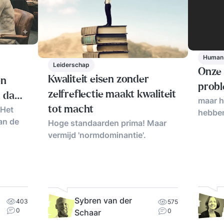
Human
Leiderschap
Onze l
Kwaliteit eisen zonder
en
prob
zelfreflectie maakt kwaliteit
n dan
maar h
 Het
tot macht
hebben
aan de
Hoge standaarden prima! Maar
vermijd 'normdominantie'.
Sybren van der
403
575
0
0
Schaar