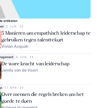
e artikelen
ven
5 JUN.‘25
5 Manieren om empathisch leiderschap te
gebruiken tegen talenttekort
Vivian Acquah
nagement
4 JUN.‘25
De ware kracht van leiderschap
Jamila van de Voort
ap
17 APR.‘25
Over mensen die regels breken om het
goede te doen
Robbert Hummelink