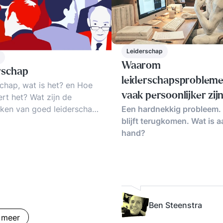
Leiderschap
Waarom
rschap
leiderschapsproblem
chap, wat is het? en Hoe
vaak persoonlijker zij
rt het? Wat zijn de
ken van goed leiderschap.
Een hardnekkig probleem.
ze lijken
 voorbeelden van effectief
blijft terugkomen. Wat is 
chap. Leiderschapsstijlen,
hand?
heden, case studies en
ews met succesvolle
. Moreel leiderschap.
chap als civilisatieproces.
en, voorbeelden, tips.
lijke wijsheid en
Ben Steenstra
lijke drukte.
 meer