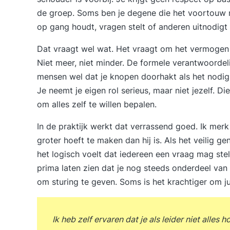
de groep. Soms ben je degene die het voortouw 
op gang houdt, vragen stelt of anderen uitnodigt 
Dat vraagt wel wat. Het vraagt om het vermogen o
Niet meer, niet minder. De formele verantwoordelij
mensen wel dat je knopen doorhakt als het nodig 
Je neemt je eigen rol serieus, maar niet jezelf. Di
om alles zelf te willen bepalen.
In de praktijk werkt dat verrassend goed. Ik mer
groter hoeft te maken dan hij is. Als het veilig ge
het logisch voelt dat iedereen een vraag mag stell
prima laten zien dat je nog steeds onderdeel van
om sturing te geven. Soms is het krachtiger om j
Ik heb zelf ervaren dat je als leider niet alles 