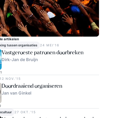
e artikelen
ing tussen organisaties
24 MEI‘16
Vastgeroeste patronen doorbreken
Dirk-Jan de Bruijn
1
12 NOV.‘15
Doordraaiend organiseren
Jan van Ginkel
0
ecultuur
27 OKT.‘15