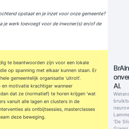
re ochtend opstaat en je inzet voor onze gemeente?
 via je werk toevoegt voor de inwoner(s) en/of de
idig te beantwoorden zijn voor een lokale
BrAIn
 die op spanning met elkaar kunnen staan. Er
onver
ele gemeentelijk organisatie ‘uitrolt’.
AI.
p en motivatie krachtiger wanneer
an dat ze (normatief) te horen krijgen ‘wat
Weten
bruikb
s vanuit alle lagen en clusters in de
neurow
terventies als ontbijtsessies, masterclasses
Lammer
nteam deze beweging.
‘De Sl
Gianni