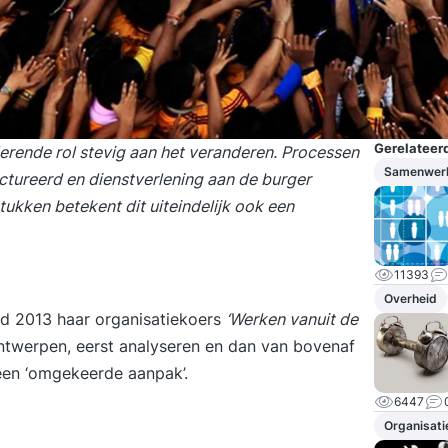
Gerelateerd
erende rol stevig aan het veranderen. Processen
Samenwerk
ctureerd en dienstverlening aan de burger
tukken betekent dit uiteindelijk ook een
11393
Overheid
d 2013 haar organisatiekoers
‘Werken vanuit de
ontwerpen, eerst analyseren en dan van bovenaf
 een ‘omgekeerde aanpak’.
6447
Organisati