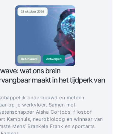
wave: wat ons brein
vangbaar maakt in het tijdperk van
schappelijk onderbouwd en meteen
aar op je werkvloer. Samen met
etenschapper Aisha Cortoos, filosoof
t Kamphuis, neurobioloog en winnaar van
imste Mens’ Brankele Frank en sportarts
 Faelens