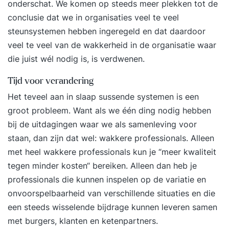
onderschat. We komen op steeds meer plekken tot de
heldere purpose houdt teams bij elkaar en geeft
conclusie dat we in organisaties veel te veel
richting aan alles wat er in een organisatie
steunsystemen hebben ingeregeld en dat daardoor
gebeurt. Je leert kaders stellen en teams met
veel te veel van de wakkerheid in de organisatie waar
elkaar verbinden (alignment). Wat
die juist wél nodig is, is verdwenen.
zijn organisatiestructuren voor zelforganisatie en
zelfsturing? Denk aan zelforganiserende en
Tijd voor verandering
zelforganiserende cirkels met rollen, Holacracy,
Het teveel aan in slaap sussende systemen is een
of Scrum at Scale. Waarom de Zelforganisatie
groot probleem. Want als we één ding nodig hebben
Fabriek? De Zelforganisatie Fabriek helpt teams
bij de uitdagingen waar we als samenleving voor
met professioneel & gelijkwaardig samenwerken.
staan, dan zijn dat wel: wakkere professionals. Alleen
We hebben honderden teams succesvol begeleid
met heel wakkere professionals kun je “meer kwaliteit
om zelfstandiger tot betere resultaten te komen.
tegen minder kosten“ bereiken. Alleen dan heb je
professionals die kunnen inspelen op de variatie en
onvoorspelbaarheid van verschillende situaties en die
een steeds wisselende bijdrage kunnen leveren samen
met burgers, klanten en ketenpartners.