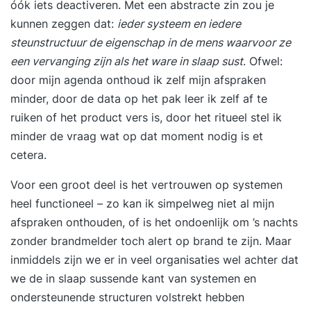
óók iets deactiveren. Met een abstracte zin zou je
dienen in staat te zijn om zelf de voortgang van
kunnen zeggen dat:
ieder systeem en iedere
het werk te inspecteren. Je leert hoe teams
steunstructuur de eigenschap in de mens waarvoor ze
effectief overleggen en elkaar verantwoordelijk
een vervanging zijn als het ware in slaap sust
. Ofwel:
houden. Besluitvorming binnen zelforganiserende
door mijn agenda onthoud ik zelf mijn afspraken
teams. Dag 2Mensgerichte gebruiken die horen
minder, door de data op het pak leer ik zelf af te
bij zelforganisatie en zelfsturing: Je leert teams
ruiken of het product vers is, door het ritueel stel ik
organiseren van functies naar flexibele
minder de vraag wat op dat moment nodig is et
rollen. Hierdoor zijn teams in staat wendbaar te
cetera.
organiseren, heldere verantwoordelijkheden te
Voor een groot deel is het vertrouwen op systemen
definiëren en talenten te benutten. Hoe ga je om
heel functioneel – zo kan ik simpelweg niet al mijn
met feedback en performance binnen
afspraken onthouden, of is het ondoenlijk om ’s nachts
zelforganisatie? We staan stil bij verschillende
zonder brandmelder toch alert op brand te zijn. Maar
feedback en performance processen.
inmiddels zijn we er in veel organisaties wel achter dat
Zelforganisatie of zelfsturing inrichten: Je leert
we de in slaap sussende kant van systemen en
de randvoorwaarden en succesfactoren voor
ondersteunende structuren volstrekt hebben
zelforganisatie en zelfsturing. Een