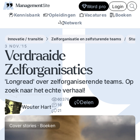
Word pro
Login
Kennisbank
Opleidingen
Vacatures
Boeken
Netwerk
Innovatie / transitie
Zelforganisatie en zelfsturende teams
/
Sture
3 NOV.‘15
Verdraaide
Zelforganisaties
'Longread' over zelforganiserende teams. Op
zoek naar het echte verhaal!
60376
Delen
16
Wouter Hart
21
Cover stories · Boeken