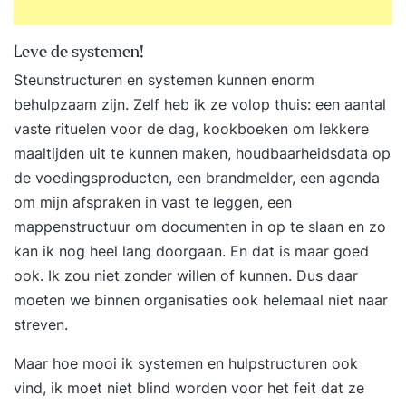
waar individuen en organisaties voor staan? De
termen zelforganisatie en zelfsturing worden
Leve de systemen!
vaak door elkaar gebruikt. In de opleiding leer je
Steunstructuren en systemen kunnen enorm
de belangrijkste verschillen en
behulpzaam zijn. Zelf heb ik ze volop thuis: een aantal
toepassingsmogelijkheden. Zelforganisatie en
vaste rituelen voor de dag, kookboeken om lekkere
zelfsturing slaagt alleen door de onderliggende
maaltijden uit te kunnen maken, houdbaarheidsdata op
waarden te begrijpen en voorbeeldgedrag te
de voedingsproducten, een brandmelder, een agenda
vertonen. Dagelijkse gebruiken die horen bij
om mijn afspraken in vast te leggen, een
zelforganisatie en zelfsturing:
mappenstructuur om documenten in op te slaan en zo
Teamvolwassenheid is een belangrijke indicator
kan ik nog heel lang doorgaan. En dat is maar goed
voor het slagen van zelforganisatie en
ook. Ik zou niet zonder willen of kunnen. Dus daar
zelfsturing. Vertrouwen is de basis voor een
moeten we binnen organisaties ook helemaal niet naar
goede samenwerking. Je leert hoe teams zich
streven.
ontwikkelen en welke effectieve interventies je
kunt doen bij het vergroten van vertrouwen,
Maar hoe mooi ik systemen en hulpstructuren ook
omgaan met conflicten of disfunctioneren in een
vind, ik moet niet blind worden voor het feit dat ze
team. Zelforganiserende en zelfsturende teams