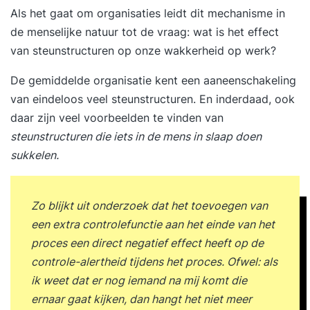
Als het gaat om organisaties leidt dit mechanisme in
makkelijker tot goede resultaten voor klanten.
de menselijke natuur tot de vraag: wat is het effect
Daarnaast zijn verfrissende werkwijzen vaak
van steunstructuren op onze wakkerheid op werk?
motiverender voor medewerkers. Een groeiend
aantal organisaties gaat om deze reden in
De gemiddelde organisatie kent een aaneenschakeling
zelfsturende of zelforganiserende teams werken.
van eindeloos veel steunstructuren. En inderdaad, ook
Wanneer je zelforganisatie of zelfsturing goed
daar zijn veel voorbeelden te vinden van
toepast leidt dit tot beter en sneller resultaat. En
steunstructuren die iets in de mens in slaap doen
bovendien leveren blijere medewerkers dat
sukkelen.
betere resultaat. Resultaten na de tweedaagse
Zelforganisatie & Zelfsturing Training Na twee
dagen in de Zelforganisatie & Zelfsturing
Zo blijkt uit onderzoek dat het toevoegen van
Training... Voel je je zeker om aan de slag te gaan
een extra controlefunctie aan het einde van het
met zelforganisatie en zelfsturing; Weet je welke
proces een direct negatief effect heeft op de
vorm van organiseren het beste bij jouw
controle-alertheid tijdens het proces. Ofwel: als
organisatie past; Heb je de voordelen van
ik weet dat er nog iemand na mij komt die
zelforganisatie en zelfsturing zelf mogen ervaren;
ernaar gaat kijken, dan hangt het niet meer