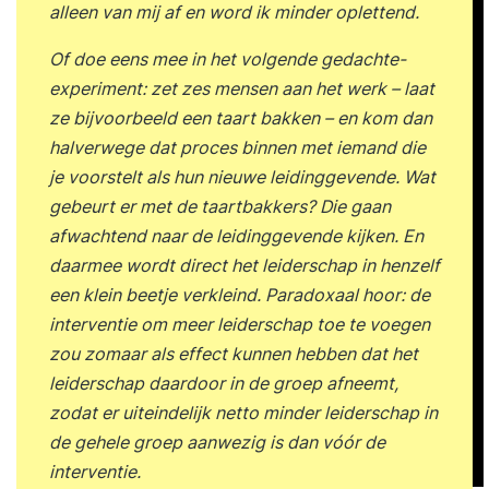
Beschik je over onmisbare kennis van de
alleen van mij af en word ik minder oplettend.
randvoorwaarden die nodig zijn om
Of doe eens mee in het volgende gedachte-
zelforganisatie en zelfsturing te laten slagen; Kun
experiment: zet zes mensen aan het werk – laat
je binnen teams heldere rollen definiëren; Ben je
ze bijvoorbeeld een taart bakken – en kom dan
van meerwaarde doordat je nieuwe manieren van
halverwege dat proces binnen met iemand die
overleggen, samenwerken en besluitvorming
je voorstelt als hun nieuwe leidinggevende. Wat
kent; Heb je zicht op de veranderende rol van het
gebeurt er met de taartbakkers? Die gaan
management; Ga je geïnspireerd naar huis met
afwachtend naar de leidinggevende kijken. En
een doorvertaling van de theorie naar jouw
daarmee wordt direct het leiderschap in henzelf
werksituatie; Ben je in staat anderen mee te
een klein beetje verkleind. Paradoxaal hoor: de
nemen in deze nieuwe manier van denken en
interventie om meer leiderschap toe te voegen
werken; Ben je op de hoogte van vernieuwende
zou zomaar als effect kunnen hebben dat het
organisatiestructuren. Inhoud Training Dag
leiderschap daardoor in de groep afneemt,
1Zelforganisatie en zelfsturing als concept: Hoe
zodat er uiteindelijk netto minder leiderschap in
hebben organisaties zich de laatste decennia
de gehele groep aanwezig is dan vóór de
ontwikkeld? Hoe draagt zelforganisatie en
interventie.
zelfsturing bij aan de hedendaagse uitdagingen