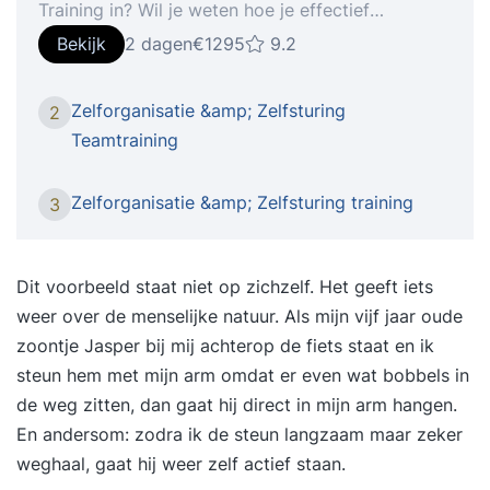
Training in? Wil je weten hoe je effectief
zelforganiserende of zelfsturende teams
Bekijk
2 dagen
€1295
9.2
ontwikkelt? Of werk je zelf in een
zelforganiserend of zelfsturend team? Dan is
Zelforganisatie &amp; Zelfsturing
2
deze training voor jou op maat gemaakt. In onze
Teamtraining
opleiding leer je onder begeleiding van een
ervaren trainer hoe je zelforganisatie of
Zelforganisatie &amp; Zelfsturing training
3
zelfsturing écht laat werken. NB: we zijn ons
bewust van de nuanceverschillen, maar deze
training is relevant ongeacht of je nu met
Dit voorbeeld staat niet op zichzelf. Het geeft iets
zelforganiserende-, zelfsturende-,
weer over de menselijke natuur. Als mijn vijf jaar oude
zelfverantwoordelijke-, of
zoontje Jasper bij mij achterop de fiets staat en ik
resultaatverantwoordelijke teams werkt. Waarom
steun hem met mijn arm omdat er even wat bobbels in
de Zelforganisatie & Zelfsturing Training? Omdat
de weg zitten, dan gaat hij direct in mijn arm hangen.
de omgeving snel verandert zoeken steeds meer
En andersom: zodra ik de steun langzaam maar zeker
organisaties nieuwe manieren van werken. Met
weghaal, gaat hij weer zelf actief staan.
nieuwe manieren van werken komen organisaties