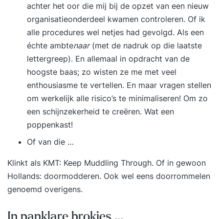
achter het oor die mij bij de opzet van een nieuw
APMG).Met deze examenvoucher kun je inloggen
organisatieonderdeel kwamen controleren. Of ik
bij het exameninstituut en het examen online (op
alle procedures wel netjes had gevolgd. Als een
je laptop met webcam) maken op een door jouw
échte ambte
naar
(met de nadruk op die laatste
gewenst tijdstip en locatie. Vragen over de e-
lettergreep). En allemaal in opdracht van de
learning of de examenprocedure? Bel gerust
hoogste baas; zo wisten ze me met veel
even: 085-3037872 of mail naar
enthousiasme te vertellen. En maar vragen stellen
opleidingen@pinkacademy.nl.
om werkelijk alle risico’s te minimaliseren! Om zo
een schijnzekerheid te creëren. Wat een
poppenkast!
Of van die …
Klinkt als KMT: Keep Muddling Through. Of in gewoon
Hollands: doormodderen. Ook wel eens
doorrommelen
genoemd overigens.
In panklare brokjes …