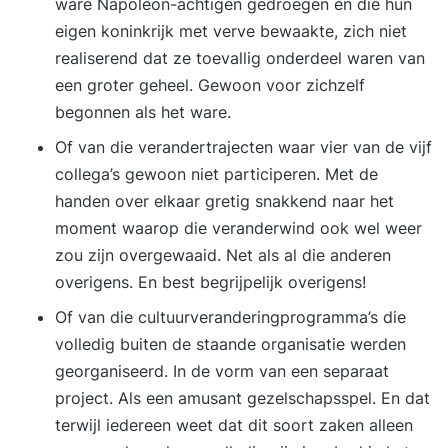
ware Napoleon-achtigen gedroegen en die hun
principes er belangrijk zijn, en u kent de
eigen koninkrijk
met verve bewaakte, zich niet
verschillende rollen binnen een project. De
realiserend dat ze toevallig onderdeel waren van
TrainingPRINCE2® staat voor Projects In
een groter geheel. Gewoon voor zichzelf
Controlled Environments en is een internationaal
begonnen als het ware.
erkend projectmanagement framework. De
Of van die
verandertrajecten
waar vier van de vijf
PRINCE2® Foundation e-learning biedt structuur
collega’s gewoon niet participeren. Met de
met richtlijnen en hulpmiddelen voor het
handen over elkaar gretig snakkend naar het
opstarten, initiëren, uitvoeren, beheersen en
moment waarop die veranderwind ook wel weer
afsluiten van projecten. Het is een belangrijke
zou zijn overgewaaid. Net als al die anderen
standaard voor projectmanagement in veel
overigens. En best begrijpelijk overigens!
bedrijven en organisaties. PRINCE2® Foundation
Of van die
cultuurveranderingprogramma’s
die
levert een solide theoretische basis op. De
volledig buiten de staande organisatie werden
methode is algemeen toepasbaar op alle typen
georganiseerd. In de vorm van een separaat
projecten en is helder gestructureerd in een
project. Als een amusant gezelschapsspel. En dat
aantal nauwkeurig omschreven stappen. Deze
terwijl iedereen weet dat dit soort zaken alleen
training bereidt u, met enige zelfstudie uitstekend