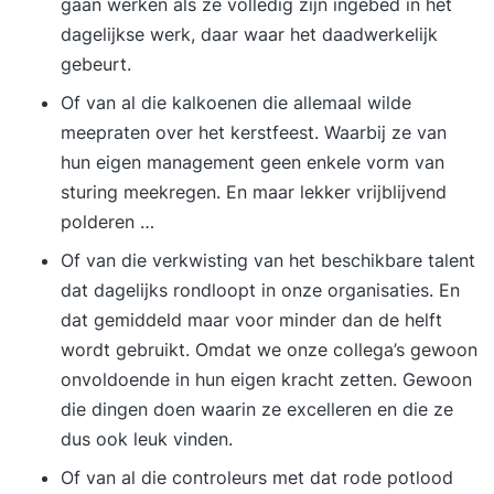
gaan werken als ze volledig zijn ingebed in het
voor op het PRINCE2® Foundation examen.
dagelijkse werk, daar waar het daadwerkelijk
Zowel de e-learning als het examen zijn
gebeurt.
engelstalig Nadat je je hebt ingeschreven voor de
PRINCE2 Foundation e-learning ontvang je een
Of van al die kalkoenen die allemaal wilde
mail met inloggegevens voor onze online
meepraten over het kerstfeest. Waarbij ze van
leeromgeving. Hier volg je de e-learning en oefen
hun eigen management geen enkele vorm van
je voor het examen. Je hebt één jaar onbeperkt
sturing meekregen. En maar lekker vrijblijvend
toegang tot het materiaal. Goed om te weten:
polderen …
Voor deze training zijn er géén toelatingseisen.
Of van die verkwisting van het
beschikbare talent
Na +/- 30 studie uren waarin de e-learning
dat dagelijks rondloopt in onze organisaties. En
doorlopen is en de bijbehorende oefen examens
dat gemiddeld maar voor minder dan de helft
gemaakt zijn, ben je voldoende voorbereid om
wordt gebruikt. Omdat we onze collega’s gewoon
het examen succesvol af te leggen. Zodra je alle
onvoldoende in hun eigen kracht zetten. Gewoon
stof hebt doorlopen en klaar bent voor het
die dingen doen waarin ze excelleren en die ze
examen, gebruik je de code die op de voucher
dus ook leuk vinden.
staat die je in een aparte mail hebt ontvangen
Of van al die controleurs met dat rode potlood
van het exameninstituut (Peoplecert, Exin of