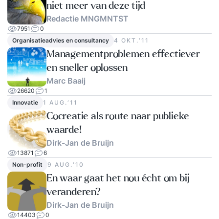
niet meer van deze tijd
Redactie MNGMNTST
7951
0
Organisatieadvies en consultancy
4 OKT.‘11
Managementproblemen effectiever
en sneller oplossen
Marc Baaij
26620
1
Innovatie
1 AUG.‘11
Cocreatie als route naar publieke
waarde!
Dirk-Jan de Bruijn
13871
6
Non-profit
9 AUG.‘10
En waar gaat het nou écht om bij
veranderen?
Dirk-Jan de Bruijn
14403
0