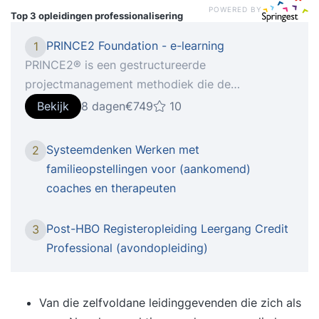
POWERED BY
Top 3 opleidingen
professionalisering
PRINCE2 Foundation - e-learning
1
PRINCE2® is een gestructureerde
projectmanagement methodiek die de
professionalisering van projecten vergroot. In de
Bekijk
8 dagen
€749
10
training PRINCE2® Foundation wordt ingegaan
op de principes van projectmatig werken volgens
Systeemdenken Werken met
2
PRINCE2®. PRINCE2® is in 1980 door Pink
familieopstellingen voor (aankomend)
Elephant op de Nederlandse markt gebracht en
coaches en therapeuten
heeft zich ontwikkeld tot een belangrijke
standaard voor projectmanagement bij vele
Post-HBO Registeropleiding Leergang Credit
3
organisaties in binnen en buitenland. Na deze
Professional (avondopleiding)
online training training (inclusief APMG examen)
bent u in staat om een project uit te voeren
volgens de richtlijnen van het het PRINCE2®
Van die zelfvoldane leidinggevenden die zich als
Framework. U weet welke thema’s, processen en