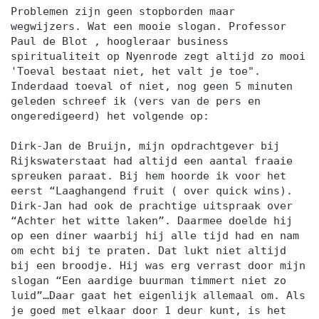
Problemen zijn geen stopborden maar
wegwijzers. Wat een mooie slogan. Professor
Paul de Blot , hoogleraar business
spiritualiteit op Nyenrode zegt altijd zo mooi
'Toeval bestaat niet, het valt je toe".
Inderdaad toeval of niet, nog geen 5 minuten
geleden schreef ik (vers van de pers en
ongeredigeerd) het volgende op:
Dirk-Jan de Bruijn, mijn opdrachtgever bij
Rijkswaterstaat had altijd een aantal fraaie
spreuken paraat. Bij hem hoorde ik voor het
eerst “Laaghangend fruit ( over quick wins).
Dirk-Jan had ook de prachtige uitspraak over
“Achter het witte laken”. Daarmee doelde hij
op een diner waarbij hij alle tijd had en nam
om echt bij te praten. Dat lukt niet altijd
bij een broodje. Hij was erg verrast door mijn
slogan “Een aardige buurman timmert niet zo
luid”…Daar gaat het eigenlijk allemaal om. Als
je goed met elkaar door 1 deur kunt, is het