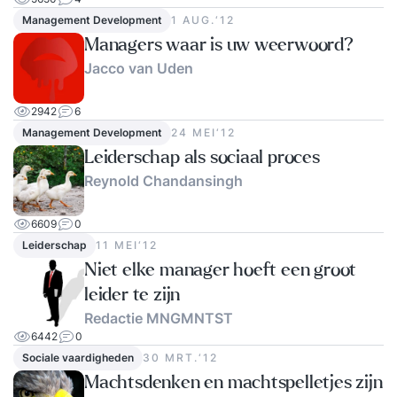
Management Development
1 AUG.‘12
Managers waar is uw weerwoord?
Jacco van Uden
2942
6
Management Development
24 MEI‘12
Leiderschap als sociaal proces
Reynold Chandansingh
6609
0
Leiderschap
11 MEI‘12
Niet elke manager hoeft een groot
leider te zijn
Redactie MNGMNTST
6442
0
Sociale vaardigheden
30 MRT.‘12
Machtsdenken en machtspelletjes zijn