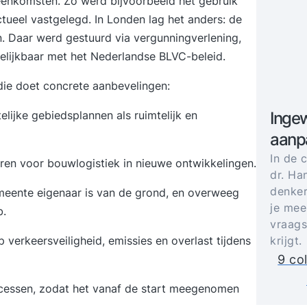
eenkomsten. Zo werd bijvoorbeeld het gebruik
tueel vastgelegd. In Londen lag het anders: de
n. Daar werd gestuurd via vergunningverlening,
gelijkbaar met het Nederlandse
BLVC
-beleid.
ie doet concrete aanbevelingen:
elijke gebiedsplannen
als ruimtelijk en
Ingew
aanp
In de 
ren voor bouwlogistiek in nieuwe ontwikkelingen.
dr. Ha
denker
meente eigenaar is van de grond, en overweeg
je mee
b
.
vraags
verkeersveiligheid, emissies en overlast tijdens
krijgt.
9 co
ocessen, zodat het vanaf de start meegenomen