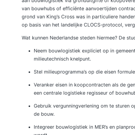
aan bouwlogistiek via gronduitgifte of koopover
van bouwhubs of efficiënte aanvoertijden contrac
grond van King’s Cross was in particuliere hande
op basis van het landelijke
CLOCS-protocol
, ver
Wat kunnen Nederlandse steden hiermee? De stud
Neem bouwlogistiek expliciet op in
gemeent
milieutechnisch knelpunt.
Stel milieuprogramma’s op die eisen formule
Veranker eisen in koopcontracten als de ge
een centrale logistieke regisseur of
bouwhu
Gebruik vergunningverlening om te sturen op 
de bouw.
Integreer bouwlogistiek in MER’s en planpr
wordt.