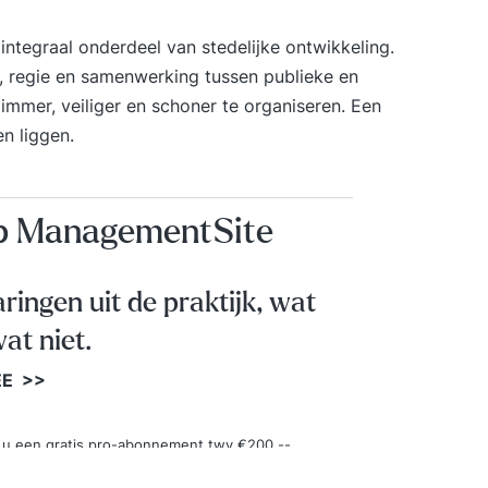
integraal onderdeel van stedelijke ontwikkeling.
n, regie en samenwerking tussen publieke en
limmer, veiliger en schoner te organiseren. Een
n liggen.
op ManagementSite
aringen uit de praktijk, wat
at niet.
EE >>
ngt u een gratis pro-abonnement twv €200,--