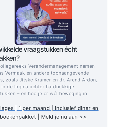
ikkelde vraagstukken écht
akken?
collegereeks Verandermanagement nemen
ns Vermaak en andere toonaangevende
s, zoals Jitske Kramer en dr. Arend Ardon,
 in de logica achter hardnekkige
tukken – en hoe je er wél beweging in
lleges | 1 per maand | Inclusief diner en
boekenpakket | Meld je nu aan >>