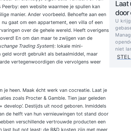
Laat 
ls Peerby: een website waarmee je spullen kan
door
ilige manier. Ander voorbeeld. Behoefte aan een
U krij
et nu gaat om een appartement, een villa of een
gebase
rvaringen over de gehele wereld. Heeft overigens
Manage
eroverd! En om dan maar te zwijgen van de
opende
xchange Trading System
): lokale mini-
niet l
 geld wordt gebruikt als betaalmiddel, maar
STEL
aarde vertegenwoordigen die vervolgens weer
 je heen. Maak écht werk van cocreatie. Laat je
aties zoals Procter & Gamble. Tien jaar geleden
develop’. Destijds uit nood geboren. Inmiddels
n de helft van hun vernieuwingen tot stand door
 hebben verschillende vertrouwde producten een
 last but not least: de R&D kosten zijn met meer