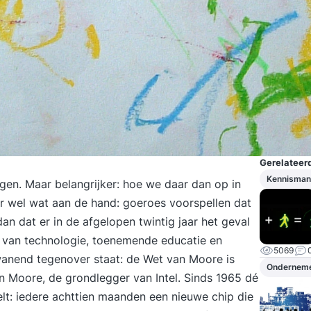
Gerelateerd
Kennisma
gen. Maar belangrijker: hoe we daar dan op in
er wel wat aan de hand: goeroes voorspellen dat
an dat er in de afgelopen twintig jaar het geval
 van technologie, toenemende educatie en
5069
wanend tegenover staat: de Wet van Moore is
Ondernem
 Moore, de grondlegger van Intel. Sinds 1965 dé
lt: iedere achttien maanden een nieuwe chip die