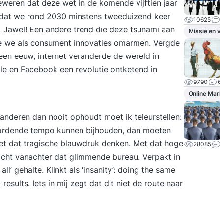
eweren dat deze wet in de komende vijftien jaar
s dat we rond 2030 minstens tweeduizend keer
10625
 Jawel! Een andere trend die deze tsunami aan
Missie en v
e we als consument innovaties omarmen. Vergde
en eeuw, internet veranderde de wereld in
e en Facebook een revolutie ontketend in
9790
Online Mar
anderen dan nooit ophoudt moet ik teleurstellen:
oordende tempo kunnen bijhouden, dan moeten
t dat tragische blauwdruk denken. Met dat hoge
28085
acht vanachter dat glimmende bureau. Verpakt in
ll’ gehalte. Klinkt als ‘insanity’: doing the same
esults. Iets in mij zegt dat dit niet de route naar