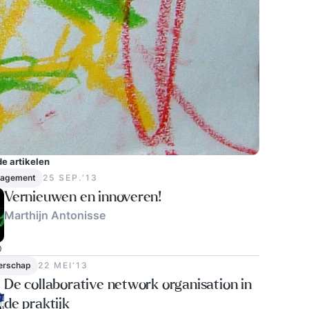
e artikelen
nagement
25 SEP.‘13
Vernieuwen en innoveren!
Marthijn Antonisse
0
erschap
22 MEI‘13
De collaborative network organisation in
de praktijk