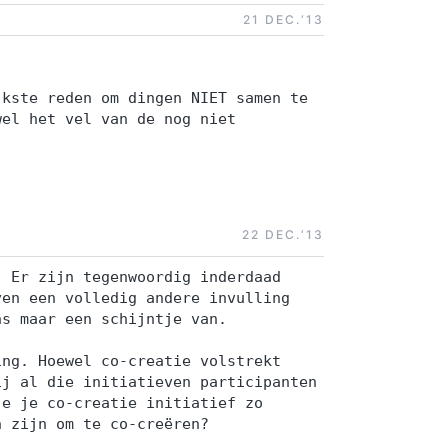
21 DEC.‘13
jkste reden om dingen NIET samen te
wel het vel van de nog niet
22 DEC.‘13
. Er zijn tegenwoordig inderdaad
ven een volledig andere invulling
ns maar een schijntje van.
ing. Hoewel co-creatie volstrekt
ij al die initiatieven participanten
je je co-creatie initiatief zo
n zijn om te co-creëren?