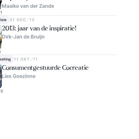
Maaike van der Zande
1
isie
31 DEC.‘12
2013: jaar van de inspiratie!
Dirk-Jan de Bruijn
6
keting
11 OKT.‘11
Consumentgestuurde Cocreatie
Lies Goezinne
0