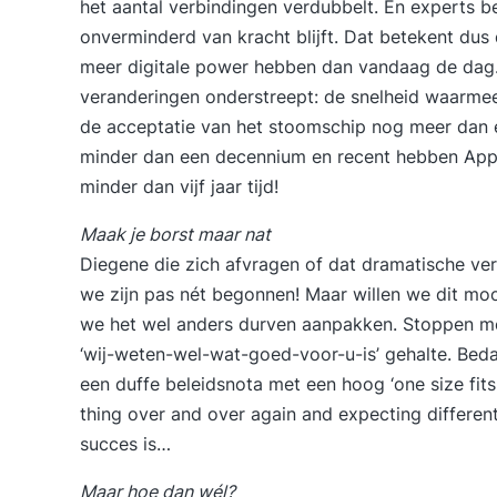
het aantal verbindingen verdubbelt. En experts b
onverminderd van kracht blijft. Dat betekent du
meer digitale power hebben dan vandaag de dag.
veranderingen onderstreept: de snelheid waarme
de acceptatie van het stoomschip nog meer dan e
minder dan een decennium en recent hebben Appl
minder dan vijf jaar tijd!
Maak je borst maar nat
Diegene die zich afvragen of dat dramatische ver
we zijn pas nét begonnen! Maar willen we dit m
we het wel anders durven aanpakken. Stoppen me
‘wij-weten-wel-wat-goed-voor-u-is’ gehalte. Bed
een duffe beleidsnota met een hoog ‘one size fits a
thing over and over again and expecting different r
succes is…
Maar hoe dan wél?