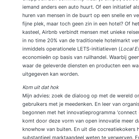
iemand anders een auto huurt. Of een initiatief a
huren van mensen in de buurt op een snelle en ve
fijne plek, maar toch geen zin in een hotel? Of h
kasteel, Airbnb verbindt mensen met unieke reise
in no time 20% van de traditionele hotelmarkt v
inmiddels operationele LETS-initiatieven (
Local E
economieën op basis van ruilhandel. Waarbij geen
waar de geleverde diensten en producten een w
uitgegeven kan worden.
Kom uit dat hok
Mijn advies: zoek de dialoog op met de wereld om
gebruikers met je meedenken. En leer van organis
begonnen met het innovatieprogramma ‘connect + 
komt door deze vorm van open innovatie meer da
knowhow van buiten. En uit die cocreatiekokers
substantieel marktaandeel weten te verwerven. En