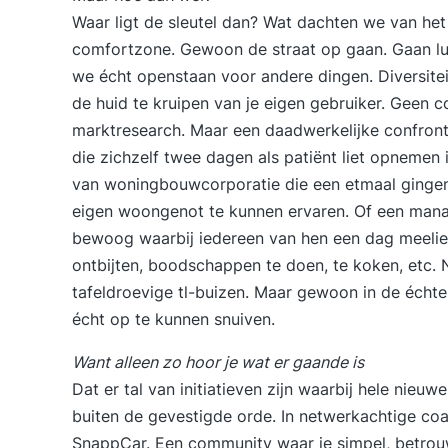
Waar ligt de sleutel dan? Wat dachten we van het
comfortzone. Gewoon de straat op gaan. Gaan lui
we écht openstaan voor andere dingen. Diversitei
de huid te kruipen van je eigen gebruiker. Geen 
marktresearch. Maar een daadwerkelijke confronta
die zichzelf twee dagen als patiënt liet opnemen i
van woningbouwcorporatie die een etmaal gingen
eigen woongenot te kunnen ervaren. Of een man
bewoog waarbij iedereen van hen een dag meelie
ontbijten, boodschappen te doen, te koken, etc. 
tafeldroevige tl-buizen. Maar gewoon in de échte
écht op te kunnen snuiven.
Want alleen zo hoor je wat er gaande is
Dat er tal van initiatieven zijn waarbij hele nie
buiten de gevestigde orde. In netwerkachtige coal
SnappCar. Een community waar je simpel, betrouw