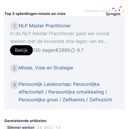
POWERED BY
Top 3 opleidingen
missie en visie
NLP Master Practitioner
1
In de NLP Master Practitioner gaan we vooral
werken met de bovenste drie lagen van de
Logische Niveaus: Waarden & Overtuigingen,
Bekijk
130 dagen
€2995
9.7
Identiteit en Missie. De NLP Master Practitioner is
een logisch vervolg op de NLP Practitioner
Missie, Visie en Strategie
2
Opleiding. In de NLP Master Practitioner vindt er
zowel een verbreding als een verdieping plaats.
Persoonlijk Leiderschap: Persoonlijke
3
Waar bij de NLP Practitioner vooral de focus lag
effectiviteit / Persoonlijke ontwikkeling /
op de onderste drie lagen van de Neurologische
Persoonlijke groei / Zelfkennis / Zelfinzicht
Niveaus, daar werken we in de NLP Master
Practitioner vooral op de bovenste drie lagen van
de Logische Niveaus: Waarden & Overtuigingen,
Gerelateerde artikelen
Identiteit en Missie. In de NLP Master opleiding
Slimmer werken
20 DEC.‘13