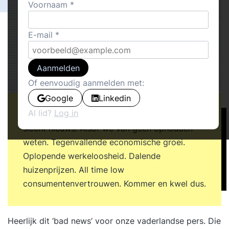
Voornaam
E-mail
Aanmelden
Of eenvoudig aanmelden met:
Google
Linkedin
Al lid?
Log in
Het blijft maar doorgaan. De hoeveelheden
slecht nieuws. Alsof we van geen ophouden
weten. Tegenvallende economische groei.
Oplopende werkeloosheid. Dalende
huizenprijzen. All time low
consumentenvertrouwen. Kommer en kwel dus.
Heerlijk dit ‘bad news’ voor onze vaderlandse pers. Die