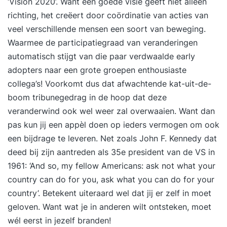
‘Vision 2020’. Want een goede visie geeft niet alleen
richting, het creëert door coördinatie van acties van
veel verschillende mensen een soort van beweging.
Waarmee de participatiegraad van veranderingen
automatisch stijgt van die paar verdwaalde early
adopters naar een grote groepen enthousiaste
collega’s! Voorkomt dus dat afwachtende kat-uit-de-
boom tribunegedrag in de hoop dat deze
veranderwind ook wel weer zal overwaaien. Want dan
pas kun jij een appèl doen op ieders vermogen om ook
een bijdrage te leveren. Net zoals John F. Kennedy dat
deed bij zijn aantreden als 35e president van de VS in
1961: ‘And so, my fellow Americans: ask not what your
country can do for you, ask what you can do for your
country’. Betekent uiteraard wel dat jij er zelf in moet
geloven. Want wat je in anderen wilt ontsteken, moet
wél eerst in jezelf branden!