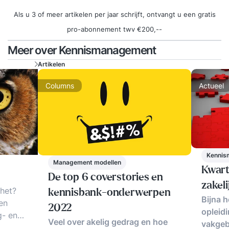
Als u 3 of meer artikelen per jaar schrijft, ontvangt u een gratis
pro-abonnement twv €200,--
Meer over Kennismanagement
Artikelen
Columns
Actueel
Kennis
Management modellen
Kwart
De top 6 coverstories en
zakel
het?
kennisbank-onderwerpen
Bijna h
en
2022
opleid
g- en
Veel over akelig gedrag en hoe
vakgeb