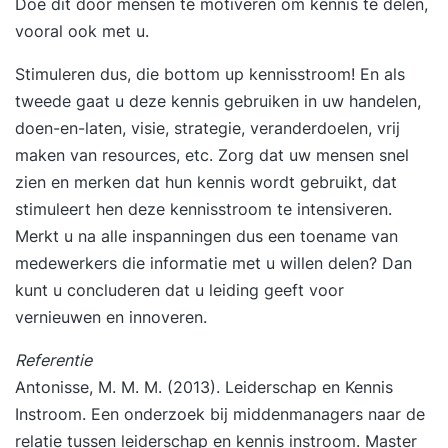
Doe dit door mensen te motiveren om kennis te delen,
die continu willen blijven ontwikkelen. Je stelt
vooral ook met u.
samen met ons persoonlijke leerdoelen op, werkt
met praktijkcases en voert praktijkgerichte
Stimuleren dus, die bottom up kennisstroom! En als
oefeningen uit. Door jouw eigen
tweede gaat u deze kennis gebruiken in uw handelen,
praktijkvoorbeelden in te brengen, wordt de
doen-en-laten, visie, strategie, veranderdoelen, vrij
opleiding direct toepasbaar op jouw
maken van resources, etc. Zorg dat uw mensen snel
werkomgeving. We bieden deze opleiding aan op
zien en merken dat hun kennis wordt gebruikt, dat
14 verschillende locaties in Nederland. Bij al onze
stimuleert hen deze kennisstroom te intensiveren.
opleidingen ontvang je persoonlijke coaching van
Merkt u na alle inspanningen dus een toename van
onze docenten. Voor wie? Deze opleiding is
medewerkers die informatie met u willen delen? Dan
bedoeld voor informatiemanagers en -
kunt u concluderen dat u leiding geeft voor
medewerkers en iedereen die meer inzicht
vernieuwen en
innoveren
.
wensen in het vakgebied informatiemanagement.
Vooropleiding Deze opleiding op hbo-niveau is
Referentie
door iedereen te volgen, want wij stellen geen
Antonisse, M. M. M. (2013). Leiderschap en Kennis
specifieke eisen gesteld aan jouw vooropleiding.
Instroom. Een onderzoek bij middenmanagers naar de
Als je hier vragen over hebt, dan kun je contact
relatie tussen leiderschap en kennis instroom. Master