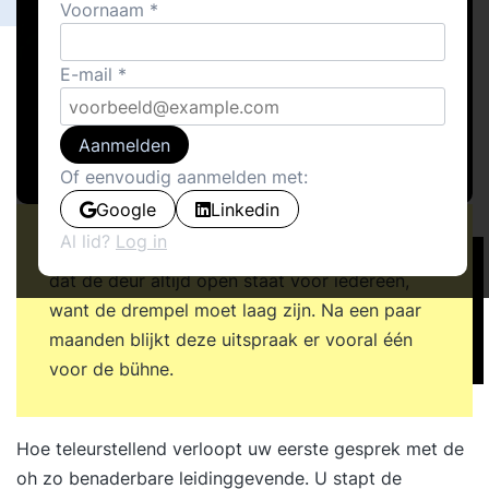
Voornaam
E-mail
Aanmelden
Of eenvoudig aanmelden met:
Google
Linkedin
Al lid?
Log in
Herkenbaar? Uw baas roept bij z’n aantreden
dat de deur altijd open staat voor iedereen,
want de drempel moet laag zijn. Na een paar
maanden blijkt deze uitspraak er vooral één
voor de bühne.
Hoe teleurstellend verloopt uw eerste gesprek met de
oh zo benaderbare leidinggevende. U stapt de