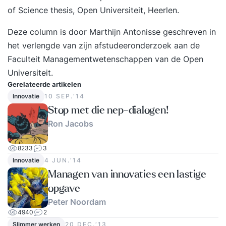
opnemen met onze afdeling advies &
of Science thesis, Open Universiteit, Heerlen.
voorlichting. Voorbereiding Iedere studieles
Deze column is door Marthijn Antonisse geschreven in
vraagt ongeveer 3 tot 5 uur studievoorbereiding
het verlengde van zijn afstudeeronderzoek aan de
van jou. Als je kiest voor de dagopleiding, dan
Faculteit Managementwetenschappen van de Open
worden er twee studielessen behandeld. Tijdens
Universiteit.
de avondopleiding wordt er één studieles
Gerelateerde artikelen
behandeld. Leerdoelen heb je inzicht in
Innovatie
10 SEP.‘14
bestuurlijke informatie weet je hoe je
Stop met die nep-dialogen!
informatiebeleid kunt opstellen heb je inzicht in
Ron Jacobs
informatieplanning kun je interne audits uitvoeren
heb je inzicht in de informatie uit
8233
3
bedrijfsprocessen ben je in staat om
Innovatie
4 JUN.‘14
georganiseerd te verbeteren kun je een
Managen van innovaties een lastige
informatiesysteem opzetten ben je in staat om
opgave
effectief gegevens te verzamelen Programma
Peter Noordam
Tijdens deze hbo-opleiding komen de volgende
4940
2
Slimmer werken
20 DEC.‘13