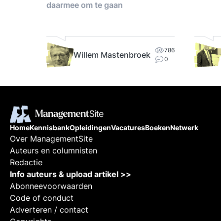
daarmee om te gaan
trends.
786
Willem Mastenbroek
0
Home
Kennisbank
Opleidingen
Vacatures
Boeken
Netwerk
Over ManagementSite
Auteurs en columnisten
Redactie
Info auteurs & upload artikel >>
Abonneevoorwaarden
Code of conduct
Adverteren / contact