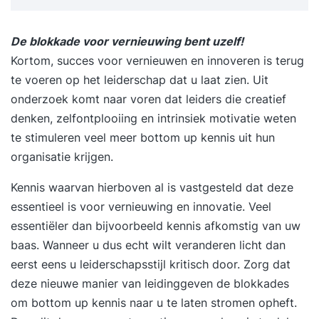
identificeren van stuurgetallen en strategische
oriëntatie. Met praktijkgerichte opdrachten kun je
De blokkade voor vernieuwing bent uzelf!
de verworven kennis direct toepassen in je eigen
Kortom, succes voor vernieuwen en innoveren is terug
werkomgeving. Na het afronden van deze
te voeren op het leiderschap dat u laat zien. Uit
opleiding ben je uitgerust met de vaardigheden
onderzoek komt naar voren dat leiders die creatief
om informatiemanagement op een efficiënte
denken, zelfontplooiing en intrinsiek motivatie weten
manier te leiden. Schrijf je vandaag nog in en
te stimuleren veel meer bottom up kennis uit hun
versterk je vaardigheden in
organisatie krijgen.
informatiemanagement! Wil je groeien en leren
Kennis waarvan hierboven al is vastgesteld dat deze
met individuele aandacht? Dan is Van Soest-
essentieel is voor vernieuwing en innovatie. Veel
Koedam de opleider waar je naar op zoek bent.
essentiëler dan bijvoorbeeld kennis afkomstig van uw
We zetten jouw persoonlijke leertraject centraal
baas. Wanneer u dus echt wilt veranderen licht dan
bij ons. Gedurende de opleiding word je van
eerst eens u leiderschapsstijl kritisch door. Zorg dat
begin tot eind uitstekend begeleid. Van Soest-
deze nieuwe manier van leidinggeven de blokkades
Koedam staat bekend als de toonaangevende
om bottom up kennis naar u te laten stromen opheft.
opleider met individuele coaching voor mensen