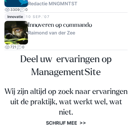
Informatiemanagement geeft jou de mogelijkheid
Redactie MNGMNTST
3309
0
om het diploma te behalen: HBO
Innovatie
10 SEP.‘07
Informatiemanagement Tijdens de opleiding
Innoveren op commando
schrijf je voor iedere module een Verbeterplan
Raimond van der Zee
Praktijk-Case (VPC). Hieruit moet jouw
beheersing van de behandelde onderwerpen
721
0
goed naar voren komen. Als je dit onderdeel met
Deel uw ervaringen op
een positief resultaat afsluit, ontvang je het
officiële diploma van deze opleiding.
ManagementSite
Wij zijn altijd op zoek naar ervaringen
uit de praktijk, wat werkt wel, wat
niet.
SCHRIJF MEE >>