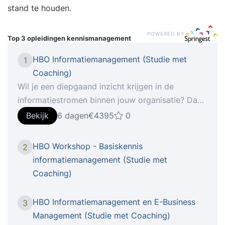
stand te houden.
POWERED BY
Top 3 opleidingen
kennismanagement
HBO Informatiemanagement (Studie met
1
Coaching)
Wil je een diepgaand inzicht krijgen in de
informatiestromen binnen jouw organisatie? Dan
is de intrigerende hbo-opleiding
Bekijk
6 dagen
€4395
0
Informatiemanagement iets voor jou! Deze
opleiding biedt een breed scala aan
HBO Workshop - Basiskennis
2
vaardigheden, waaronder het formuleren van
informatiemanagement (Studie met
strategische ICT-doelstellingen, het opstellen van
Coaching)
strategische plannen en het werken met
datawarehousing. Tijdens de opleiding worden
HBO Informatiemanagement en E-Business
3
diverse onderwerpen behandeld, zoals
Management (Studie met Coaching)
systeemontwikkeling, kennismanagement, het