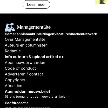
Lees meer
media. De communicatiestrategie.
Vaardigheden, checklists en
instrumenten
Home
Kennisbank
Opleidingen
Vacatures
Boeken
Netwerk
Over ManagementSite
Auteurs en columnisten
Redactie
Info auteurs & upload artikel >>
Abonneevoorwaarden
Code of conduct
Adverteren / contact
Copyrights
Afmelden
Aanmelden nieuwsbrief
(Gratis toegang tot de nieuwste artikelen)
Hoofdredactie
Prof. dr. Willem Mastenbroek