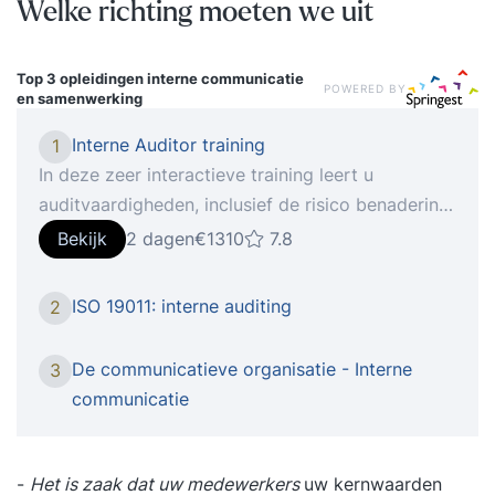
Welke richting moeten we uit
Top 3 opleidingen
interne communicatie
POWERED BY
en samenwerking
Interne Auditor training
1
In deze zeer interactieve training leert u
auditvaardigheden, inclusief de risico benadering.
Auditeren is een vaardigheid! Daarom bestaat
Bekijk
2 dagen
€1310
7.8
deze training vrijwel geheel uit oefeningen en
rollenspellen. In de training worden audits bij een
ISO 19011: interne auditing
2
fictief bedrijf voorbereid, gepland, uitgevoerd en
gerapporteerd in teamverband. Dit fictieve
De communicatieve organisatie - Interne
3
bedrijf heeft een gedocumenteerd
communicatie
managementsysteem, procedures,
werkinstructies, archieven met registraties en
computersystemen ter beschikking. Hierdoor
-
Het is zaak dat uw medewerkers
uw kernwaarden