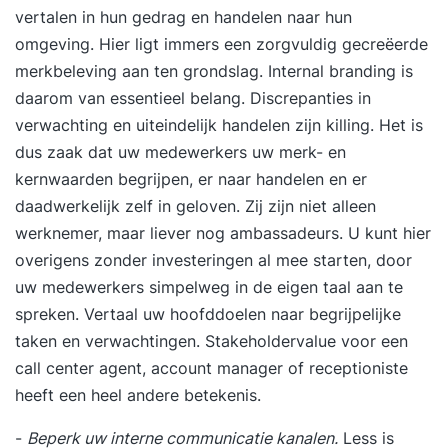
kunt u zich niet alleen bekwamen in het voeren
vertalen in hun gedrag en handelen naar hun
van audit-interviews, maar ook in het
omgeving. Hier ligt immers een zorgvuldig gecreëerde
dossieronderzoek en het verzamelen van
merkbeleving aan ten grondslag. Internal branding is
informatie uit computerbestanden. In onze
daarom van essentieel belang. Discrepanties in
training worden onder andere project- &
verwachting en uiteindelijk handelen zijn killing. Het is
keuringsplannen, bedrijfsrisico’s,
dus zaak dat uw medewerkers uw merk- en
leveranciersbeoordelingen en het inkoopproces,
kernwaarden begrijpen, er naar handelen en er
meetmiddelenbeheer, beheersing van
daadwerkelijk zelf in geloven. Zij zijn niet alleen
documenten en registraties, registraties van
werknemer, maar liever nog ambassadeurs. U kunt hier
afwijkingen, corrigerende/preventieve
overigens zonder investeringen al mee starten, door
maatregelen, opvolging van interne
uw medewerkers simpelweg in de eigen taal aan te
auditresultaten en klantenklachten door u
spreken. Vertaal uw hoofddoelen naar begrijpelijke
geauditeerd. De volgende onderwerpen worden
taken en verwachtingen. Stakeholdervalue voor een
behandeld: Audits en auditvragenlijsten; In dit
call center agent, account manager of receptioniste
onderdeel wordt het auditeren gepositioneerd
heeft een heel andere betekenis.
binnen procesmanagement, bedrijfsrisico’s en de
-
Beperk uw interne communicatie kanalen.
Less is
rol van het management. De verschillende