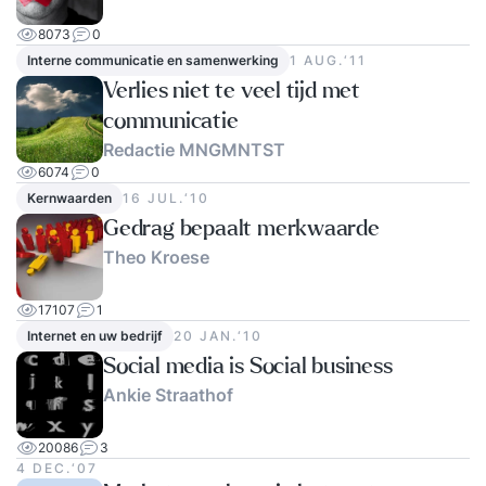
8073
0
Interne communicatie en samenwerking
1 AUG.‘11
Verlies niet te veel tijd met
communicatie
Redactie MNGMNTST
6074
0
Kernwaarden
16 JUL.‘10
Gedrag bepaalt merkwaarde
Theo Kroese
17107
1
Internet en uw bedrijf
20 JAN.‘10
Social media is Social business
Ankie Straathof
20086
3
4 DEC.‘07