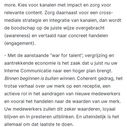
more. Kies voor kanalen met impact en zorg voor
soorten audits en de inzet van elk soort worden
relevante content. Zorg daarnaast voor een cross-
behandeld. Ook komt de organisatie van een
mediale strategie en integratie van kanalen, dan wordt
audit aan bod en wordt de structuur en
de boodschap op de juiste wijze overgebracht
toepassing van auditvragenlijsten behandeld.
(awareness) en vertaald naar concreet handelen
Oefening kwalitatieve auditvragenlijst opstellen
(engagement).
Oefening auditplan opstellen met een juiste
rolverdeling binnen het auditteam Rollenspel
- Met de aanstaande “war for talent”, vergrijzing en
audit-uitvoering. U wordt intensief getraind in
aantrekkende economie is het zaak dat u juist nu uw
interviewtechnieken Valkuilen die de
Interne Communicatie naar een hoger plan brengt.
samenwerking tussen de auditors en
Binnen beginnen is buiten winnen
. Coherent gedrag, het
geauditeerden kunnen verstoren Kritische
trotse verhaal over uw merk op een receptie, een
succesfactoren voor een goede auditrappotage
actieve rol in het aandragen van nieuwe medewerkers
Rollenspel audit-uitvoering deel 2 en 3 Het
en vooral het handelen naar de waarden van uw merk.
voeren van een geslaagde eindbespreking tussen
Uw medewerkers zullen dit zeker waarderen, loyaal
auditor en geauditeerden en het management
blijven en in presteren uitblinken. En uiteindelijk is het
TRAINING IS INCLUSIEF GRATIS ONLINE
allemaal om dat laatste te doen.