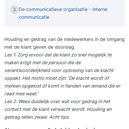
stappenplannen die jou als
De communicatieve organisatie - Interne
3
communicatieprofessional helpen in de acute
communicatie
fase. Hoe maak je onder druk een
omgevingsanalyse? Hoe schrijf je statements en
geef je updates? En hoe ga je om met geruchten?
Houding en gedrag van de medewerkers in de omgang
In de fase volgend op de acute crisis verschuift
met de klant geven de doorslag.
het accent van de getroffenen naar een breder
Les 1: Zorg ervoor dat de klant zo snel mogelijk te
stakeholderveld. Hoe houd je reputatieschade
maken krijgt met de persoon die de
voor jouw organisatie beperkt? Hoe herstel je
verantwoordelijkheid voor oplossing van de klacht
vertrouwen?Experts uit het vak leren je hoe je
oppakt. Het motto moet zijn: 'De klacht wordt óf
een goed advies maakt onder druk en wat je wel
meteen opgelost óf komt in handen van iemand die er
en vooral niet moet doen om een crisis
raad mee weet.'
communicatief goed te managen.Door een mix
Les 2: Wees duidelijk over wat voor gedrag in het
van video’s van vakexperts, online bijeenkomsten
contact met de klant verwacht wordt.
Houding en
en twee intensieve lesdagen vergroot je niet
gedrag tellen zwaar. Acht tips
.
alleen jouw theoretische kennis over