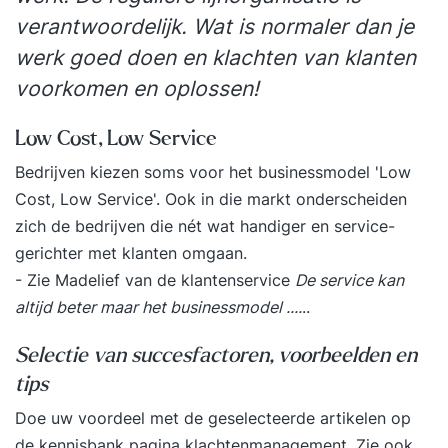
herken je die?• Het medialandschap en de
verantwoordelijk. Wat is normaler dan je
uitdagingen: 24/7 nieuws, responstijd, emotie
werk goed doen en klachten van klanten
wint van ratio, iedereen is journalist en expert.•
voorkomen en oplossen!
Binnen- en buitenperceptie.• Hoe maak je een
omgevingsbeeld onder druk?• Hoe maak je een
Low Cost, Low Service
strategisch advies en breng je dit in?• Hoe
Bedrijven kiezen soms voor het businessmodel 'Low
maak je hold-statements en updates?• Hoe
Cost, Low Service'. Ook in die markt onderscheiden
geef je goed duiding als de camera draait?•
zich de bedrijven die nét wat handiger en service-
Hoe ga je om met geruchten?• Hoe blijf je
gerichter met klanten omgaan.
goed de communicatie organiseren met
- Zie
Madelief van de klantenservice
De service kan
getroffenen?• Hoe zorg je ervoor dat er geen
altijd beter maar het businessmodel ....
..
gat ontstaat in de communicatie richting de
volgende fase?Dag 2 op locatie De crisis
Selectie van succesfactoren, voorbeelden en
verdiept zich: hoe ga je ermee om? •
tips
Reputatiemanagement in tijd van acute crisis:
Doe uw voordeel met de geselecteerde artikelen op
een no-go?• De acute fase is voorbij maar de
de kennisbank pagina
klachtenmanagement.
Zie ook