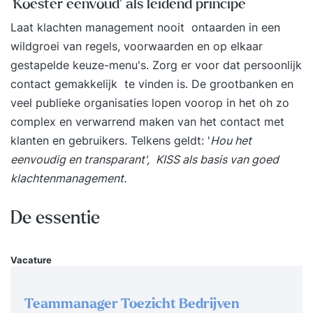
crisiscommunicatie. Door aan de slag te gaan en
'
Koester eenvoud' als leidend principe
te oefenen leer je ook welke aanpak het meest
Laat klachten management nooit ontaarden in een
effectief is.Je leert van dé vakexperts op dit
wildgroei van regels, voorwaarden en op elkaar
gebied:Onno Houtschild Tom Compaijen Maartje
gestapelde keuze-menu's. Zorg er voor dat persoonlijk
Snellen Programma o Brand bij een chemisch
contact gemakkelijk te vinden is. De grootbanken en
bedrijfo Je organisatie is gehackt en er is
veel publieke organisaties lopen voorop in het oh zo
vertrouwelijke informatie gestolen of gelekto Een
complex en verwarrend maken van het contact met
geval #Metooo Fraude of witwassen in je
klanten en gebruikers. Telkens geldt: '
Hou het
organisatieo Doden en gewonden bij een
eenvoudig en transparant',
KISS als basis van goed
steekincidento Een terrorist of verwarde
klachtenmanagement.
persoono Racisme of discriminatie binnen jouw
organisatie* Kruis aan wat voor jou van
De essentie
toepassing is.De crisis komt, wees
voorbereid.Crisiscommunicatie staat in de top 5
Vacature
van issues waar jouw directeur buikpijn van krijgt.
Dus: wil jij je toegevoegde waarde als
communicatieadviseur verhogen? Wees dan
Teammanager Toezicht Bedrijven