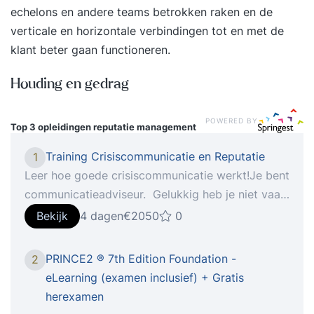
echelons en andere teams betrokken raken en de
verticale en horizontale verbindingen tot en met de
klant beter gaan functioneren.
Houding en gedrag
POWERED BY
Top 3 opleidingen
reputatie management
Training Crisiscommunicatie en Reputatie
1
Leer hoe goede crisiscommunicatie werkt!Je bent
communicatieadviseur. Gelukkig heb je niet vaak
te maken met een crisis. Maar 1 ding weet je
Bekijk
4 dagen
€2050
0
zeker je krijgt een keer te maken met een crisis
en dan moet je direct aan de slag! En als het
PRINCE2 ® 7th Edition Foundation -
2
crisis is dan staan er altijd reputaties op het
eLearning (examen inclusief) + Gratis
spel.Het programma is intensief, compact en
herexamen
krachtig. Je krijgt handige modellen en