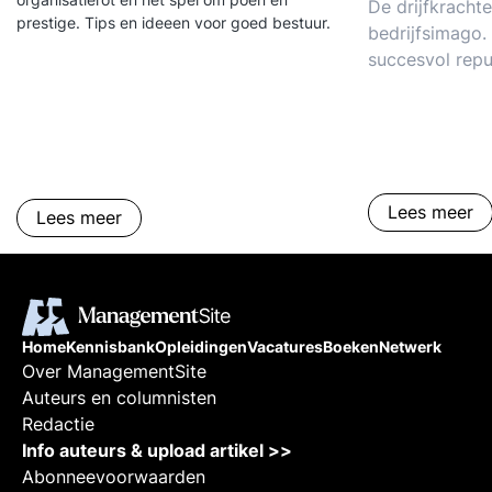
De drijfkracht
prestige. Tips en ideeen voor goed bestuur.
bedrijfsimago.
succesvol rep
Online reputa
social mediia.
betrekken bij r
management.
Lees meer
Lees meer
Home
Kennisbank
Opleidingen
Vacatures
Boeken
Netwerk
Over ManagementSite
Auteurs en columnisten
Redactie
Info auteurs & upload artikel >>
Abonneevoorwaarden