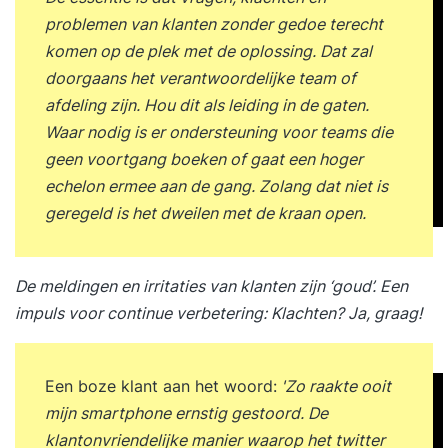
door ‘de wereld van crisiscommunicatie’: vanuit
problemen van klanten zonder gedoe terecht
het perspectief van de omgeving én vanuit het
komen op de plek met de oplossing. Dat zal
perspectief van de organisatie. Door middel van
doorgaans het verantwoordelijke team of
korte oefeningen ontdek je hoe je modellen en
afdeling zijn. Hou dit als leiding in de gaten.
schema’s toepast in de praktijk.Dag 1 op
Waar nodig is er ondersteuning voor teams die
locatie wordt verzorgd door trainers Onno
geen voortgang boeken of gaat een hoger
Houtschild en Barbara Mulder. Zij leggen de
echelon ermee aan de gang. Zolang dat niet is
basis voor effectieve crisiscommunicatie en
geregeld is het dweilen met de kraan open.
reputatiemanagement. Je maakt kennis met de
verschillende fases van een crisis, de rol van de
De meldingen en irritaties van klanten zijn ‘goud’. Een
communicatieprofessional en de belangrijkste
impuls voor continue verbetering:
Klachten? Ja, graag!
uitgangspunten voor een doordachte
crisisaanpak. Door praktijkvoorbeelden en
interactieve oefeningen vertaal je de theorie
Een boze klant aan het woord:
'Zo raakte ooit
direct naar jouw eigen werksituatie.Dag 2 op
mijn smartphone ernstig gestoord. De
locatie neemt Tom Compaijen je mee in de
klantonvriendelijke manier waarop het twitter