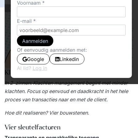
Voornaam
Cover stories
E-mail
Aanmelden
Of eenvoudig aanmelden met:
Google
Linkedin
Al lid?
Log in
Klachtenmanagement hoe?
In 2 zinnen: Klachten management begint met minder
klachten. Focus op eenvoud en daadkracht in het hele
proces van transacties naar en met de client.
Hoe dit realiseren? Vier bouwstenen.
Vier sleutelfactoren
Transparante en gemakkelijke toegang