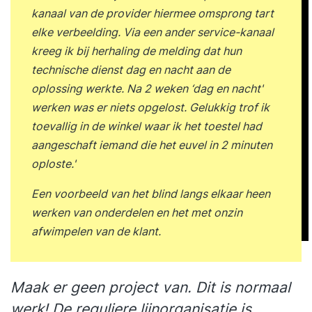
dynamiek van crisiscommunicatie vanuit zowel
kanaal van de provider hiermee omsprong tart
het perspectief van de organisatie als van de
elke verbeelding. Via een ander service-kanaal
omgeving. Tijdens deze bijeenkomst sluit
kreeg ik bij herhaling de melding dat hun
bovendien een ervaren communicatieprofessional
technische dienst dag en nacht aan de
online aan om praktijkervaringen te delen over
oplossing werkte. Na 2 weken ‘dag en nacht'
communicatie vóór, tijdens en na een crisis.
werken was er niets opgelost. Gelukkig trof ik
Tussen de twee bijeenkomsten in heb je twee
toevallig in de winkel waar ik het toestel had
online sessies met Onno Houtschild om de
aangeschaft iemand die het euvel in 2 minuten
behandelde onderwerpen te verdiepen, je
oploste.'
actuele praktijkvoorbeelden te bespreken en is er
ruimte om vragen en eigen casuïstiek in te
Een voorbeeld van het blind langs elkaar heen
brengen. In deze sessies kan alles gevraagd
werken van onderdelen en het met onzin
worden! We bekijken een crisis vanuit het
afwimpelen van de klant.
perspectief van het publieke domein (omgeving)
en vanuit het perspectief van jouw
Maak er geen project van. Dit is normaal
organisatie.Dag 1 op locatie De acute crisis: ben
je er klaar voor?• Wat is een crisis en hoe
werk! De reguliere lijnorganisatie is