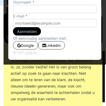
Voornaam
E-mail
Aanmelden
Of eenvoudig aanmelden met:
Google
Linkedin
Al lid?
Log in
Dit is vraag die speelt bij managers van tal van
afdelingen binnen organisaties. Het antwoord
is: Ja, zonder twijfel! Het is van groot belang
actief op zoek te gaan naar klachten. Niet
alleen om te leren van de klant, de klacht,
nieuwe ideeën genereren, maar ook om
simpelweg de waarheid te achterhalen zodat u
uw organisatie kan verbeteren.