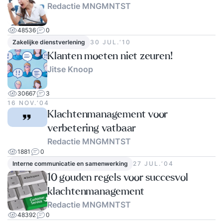
Redactie MNGMNTST
48536
0
Zakelijke dienstverlening
30 JUL.‘10
Klanten moeten niet zeuren!
Jitse Knoop
30667
3
16 NOV.‘04
Klachtenmanagement voor
verbetering vatbaar
Redactie MNGMNTST
1881
0
Interne communicatie en samenwerking
27 JUL.‘04
10 gouden regels voor succesvol
klachtenmanagement
Redactie MNGMNTST
48392
0