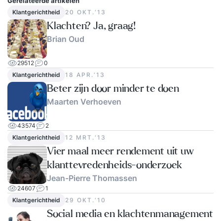
Gerelateerde artikelen
Klantgerichtheid
20 OKT.‘13
Klachten? Ja, graag!
Brian Oud
29512
0
Klantgerichtheid
18 APR.‘13
Beter zijn door minder te doen
Maarten Verhoeven
43574
2
Klantgerichtheid
12 MRT.‘13
Vier maal meer rendement uit uw
klanttevredenheids-onderzoek
Jean-Pierre Thomassen
24607
1
Klantgerichtheid
29 OKT.‘10
Social media en klachtenmanagement