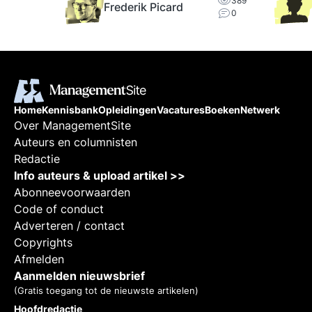
389
Frederik Picard
0
erne
lden en
Home
Kennisbank
Opleidingen
Vacatures
Boeken
Netwerk
Over ManagementSite
Auteurs en columnisten
Redactie
Info auteurs & upload artikel >>
Abonneevoorwaarden
Code of conduct
Adverteren / contact
Copyrights
Afmelden
Aanmelden nieuwsbrief
(Gratis toegang tot de nieuwste artikelen)
Hoofdredactie