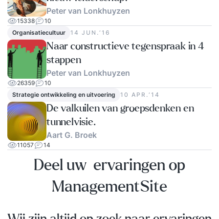
van jouw verhaal, zodat je weet te overtuigen en
Peter van Lonkhuyzen
inspireren. Deze training wordt op aanvraag in
15338
10
Organisatiecultuur
14 JUN.‘16
gepland. Schrijf je in via de link van Springest. De
Naar constructieve tegenspraak in 4
trainer zal telefonisch of per mail contact met je
stappen
opnemen voor de verder planning.
Peter van Lonkhuyzen
26359
10
Strategie ontwikkeling en uitvoering
10 APR.‘14
De valkuilen van groepsdenken en
tunnelvisie.
Aart G. Broek
11057
14
Deel uw ervaringen op
ManagementSite