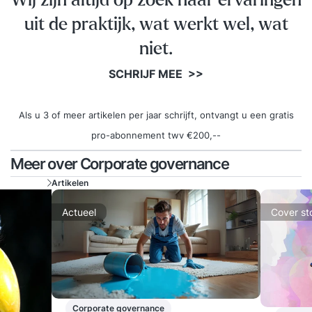
Wij zijn altijd op zoek naar ervaringen
uit de praktijk, wat werkt wel, wat
niet.
SCHRIJF MEE >>
Als u 3 of meer artikelen per jaar schrijft, ontvangt u een gratis
pro-abonnement twv €200,--
Meer over Corporate governance
Artikelen
Actueel
Cover st
Corporate governance