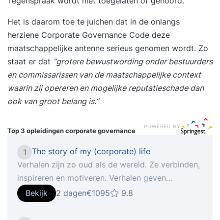
Tegenspraak wordt niet toegelaten of gehoord.
Het is daarom toe te juichen dat in de onlangs
herziene
Corporate Governance Code
deze
maatschappelijke antenne serieus genomen wordt. Zo
staat er dat
“grotere bewustwording onder bestuurders
en commissarissen van de maatschappelijke context
waarin zij opereren en mogelijke reputatieschade dan
ook van groot belang is.”
POWERED BY
Top 3 opleidingen
corporate governance
The story of my (corporate) life
1
Verhalen zijn zo oud als de wereld. Ze verbinden,
inspireren en motiveren. Verhalen geven
betekenis, ordenen, zorgen ervoor dat men zich
Bekijk
2 dagen
€1095
9.8
kan identificeren en en dat men zich meer
betrokken voelt. Waar komen we vandaan, waar