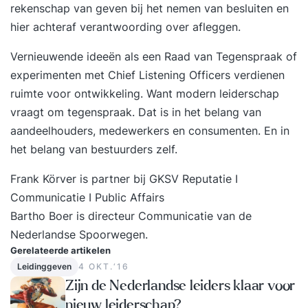
corporate story te vertellen en te presenteren.
rekenschap van geven bij het nemen van besluiten en
Zodat jij jouw publiek weet te inspireren, te
hier achteraf verantwoording over afleggen.
ontroeren en aan je weet te binden. Want een
Vernieuwende ideeën als een Raad van Tegenspraak of
goed verhaal breng altijd iets teweeg. Een goed
experimenten met Chief Listening Officers verdienen
verhaal heeft magie, een sprankeling dat alles
ruimte voor ontwikkeling. Want modern leiderschap
overstijgt We werken o.a. aan : Opbouw van het
vraagt om tegenspraak. Dat is in het belang van
verhaal Plot/ story hoe maak je het spannend
aandeelhouders, medewerkers en consumenten. En in
Beeldend vertellen Motief, waarom van het
het belang van bestuurders zelf.
verhaal Ethos, pathos, logos De reis van de held
Stijlmiddelen Kleine anekdotes verzamelen en
Frank Körver is partner bij GKSV Reputatie I
toevoegen Kernboodschap Presentatie
Communicatie I Public Affairs
technieken Regie van je verhaal De magie van
Bartho Boer is directeur Communicatie van de
jouw verhaal Na deze training van 2 dagen:
Nederlandse Spoorwegen.
Beschik jij over de bouwstenen om een goed
Gerelateerde artikelen
verhaal beeldend te construeren Kun jij jouw
Leidinggeven
4 OKT.‘16
persoonlijke of corporate story boeiend vertellen
Zijn de Nederlandse leiders klaar voor
en presenteren Ben jij je bewust van de magie
nieuw leiderschap?