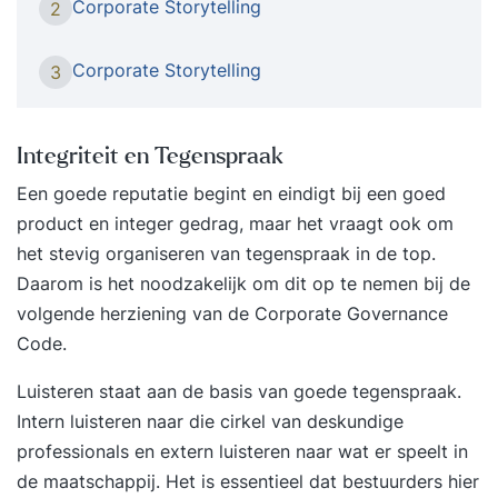
Corporate Storytelling
2
staan we met elkaar en waar gaan we naar toe?
Storytelling kan de visie van jouw bedrijf of
Corporate Storytelling
3
organisatie, de waardes en strategieën betekenis
geven, zodat je die met elkaar naar de
buitenwereld toe kunt uitdragen. Bij
Integriteit en Tegenspraak
Speechcompany leer je hoe je middels
Een goede reputatie begint en eindigt bij een goed
Storytelling mensen kunt meenemen op reis in
product en integer gedrag, maar het vraagt ook om
jouw verhaal, kunt meenemen als er een
het stevig organiseren van tegenspraak in de top.
koerswijziging is, kunt meenemen naar een
Daarom is het noodzakelijk om dit op te nemen bij de
verander cultuur. ‘Om het leven voorwaarts te
volgende herziening van de Corporate Governance
kunnen leven dient het achterwaarts begrepen te
Code.
worden.’ Door beeldend te vertellen, krijgt een
organisatie een gezicht en verdwijnt de abstracte
Luisteren staat aan de basis van goede tegenspraak.
bedrijfscultuur naar de achtergrond. In de
Intern luisteren naar die cirkel van deskundige
tweedaagse storytelling training van
professionals en extern luisteren naar wat er speelt in
Speechcompany leer je om jouw persoonlijke of
de maatschappij. Het is essentieel dat bestuurders hier