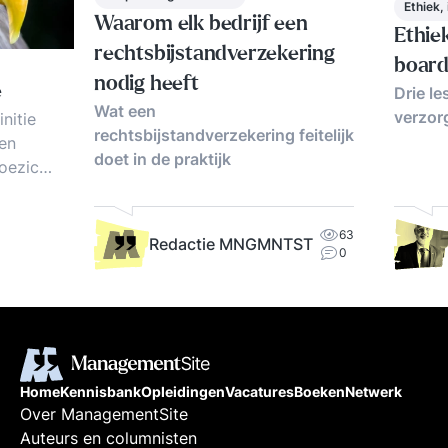
Ethiek,
Waarom elk bedrijf een
Ethiek
rechtsbijstandverzekering
boar
nodig heeft
e
Drie le
Wat een
verzorg
nitie
rechtsbijstandverzekering feitelijk
sen
doet in de praktijk
oezicht
, tips.
d
63
Redactie MNGMNTST
0
Home
Kennisbank
Opleidingen
Vacatures
Boeken
Netwerk
Over ManagementSite
Auteurs en columnisten