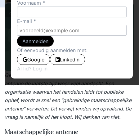
Voornaam
Columns
E-mail
Aanmelden
Of eenvoudig aanmelden met:
Google
Linkedin
Al lid?
Log in
Geheel terecht krijgt de zogenaamde maatschappelijke
antenne de laatste tijd weer veel aandacht. Een
organisatie waarvan het handelen leidt tot publieke
ophef, wordt al snel een “gebrekkige maatschappelijke
antenne” verweten. Dit verwijt vinden wij opvallend. De
vraag is namelijk of het klopt. Wij denken van niet.
Maatschappelijke antenne