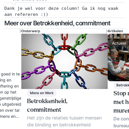
met opdrachtgever en/of het desbetreffende
Dank je wel voor deze column! Ga ik nog vaak
team kost € 990 per sessie (excl. btw).
aan refereren :))
Meer over Betrokkenheid, commitment
Onderwerp
Artikelen
Actueel
 goed in te
ling en
Betrok
uftering en
en op het
Mens en Werk
Stop 
genstrijdige
Betrokkenheid,
met h
 uitgebreid
commitment
en over tal
mure
 mens en
Het zijn de relaties tussen mensen
De con
die binding en betrokkenheid
bureau