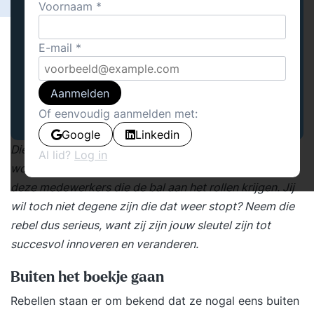
Voornaam
E-mail
Aanmelden
Of eenvoudig aanmelden met:
Google
Linkedin
Die ene collega die uit de pas loopt en tegendraads is,
Al lid?
Log in
wordt al snel als lastpak betiteld, maar het zijn juist
deze medewerkers die de bal aan het rollen krijgen. Jij
wil toch niet degene zijn die dat weer stopt? Neem die
rebel dus serieus, want zij zijn jouw sleutel zijn tot
succesvol innoveren en veranderen.
Buiten het boekje gaan
Rebellen staan er om bekend dat ze nogal eens buiten