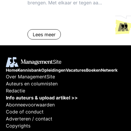
brengen. Met elkaar er tegen aan!
Kracht door samenwerking!
Stimulerende teamgeest. Geef
richting, spreek de mensen aan
op hun verantwoordelijkheid; gun
Lees meer
ze autonomie en zelfstandigheid,
maak ze mede
verantwoordelijkheid voor de
resultaten. Hoe betrokkenheid en
commitment vergroten: inzichten,
Home
Kennisbank
Opleidingen
Vacatures
Boeken
Netwerk
ervaringen, voorbeelden. Trends
Over ManagementSite
en tips om te inspireren en te
Auteurs en columnisten
motiveren. Hoe vergroot je
Redactie
betrokkenheid, toewijding en
Info auteurs & upload artikel >>
bevlogenheid.
Abonneevoorwaarden
Code of conduct
Adverteren / contact
Copyrights