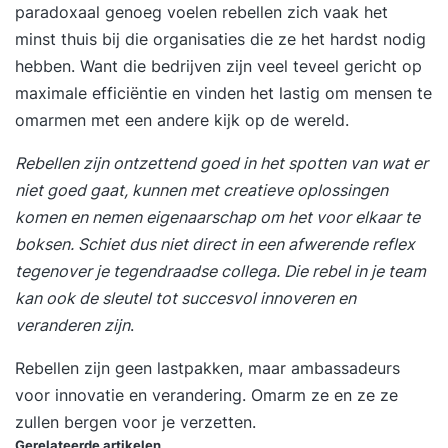
de implementatie van deze filosofie. De basis is
paradoxaal genoeg voelen rebellen zich vaak het
simpel. Er zijn vijf speerpunten die van invloed
minst thuis bij die organisaties die ze het hardst nodig
zijn op debetrokkenheid en slagkracht binnen je
hebben. Want die bedrijven zijn veel teveel gericht op
organisatie. Deze zijn benoemd in onderstaande
maximale efficiëntie en vinden het lastig om mensen te
afbeelding: Vertrouwen Alternatieve controle
omarmen met een andere kijk op de wereld.
Zelfmanagement Extreme stakeholder alignment
Rebellen zijn ontzettend goed in het spotten van wat er
Creatieve innovatie Onderzoek naar
niet goed gaat, kunnen met creatieve oplossingen
medewerkersbetrokkenheid Als je
komen en nemen eigenaarschap om het voor elkaar te
de betrokkenheid van medewerkers wil verhogen,
boksen. Schiet dus niet direct in een afwerende reflex
dan is het verstandig om eerst een nulmeting uit
tegenover je tegendraadse collega. Die rebel in je team
te voeren. Zo weet je hoe betrokken je
kan ook de sleutel tot succesvol innoveren en
medewerkers daadwerkelijk zijn en waar het
veranderen zijn
.
verbeterpotentieel ligt. Deze meting vormt de
basis voor de eerste slag, dit is het begin van
Rebellen zijn geen lastpakken, maar ambassadeurs
je slagkracht. Een medewerkersbetrokkenheid
voor innovatie en verandering. Omarm ze en ze ze
onderzoek heeft lage investeringskosten, maar
zullen bergen voor je verzetten.
een grote effect. Alle medewerkers krijgen een
Gerelateerde artikelen