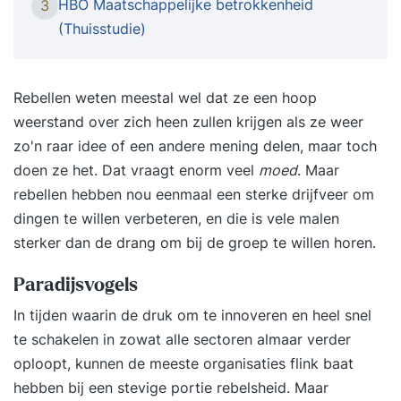
HBO Maatschappelijke betrokkenheid
3
medewerkers betrokken zijn bij je organisatie
(Thuisstudie)
trekken ze eerder zaken naar zich toe, zijn ze
bereid een stap harder te lopen en zorgen ze
voor betere resultaten en een hogere
Rebellen weten meestal wel dat ze een hoop
klanttevredenheid. Maar hoe creëer je een
weerstand over zich heen zullen krijgen als ze weer
hoge medewerkersbetrokkenheid? Dit is allemaal
zo'n raar idee of een andere mening delen, maar toch
mogelijk met de aanpak van Ricardo Semler
doen ze het. Dat vraagt enorm veel
moed
. Maar
genaamd Semco. Semco van Ricardo Semler
rebellen hebben nou eenmaal een sterke drijfveer om
Ricardo Semler heeft een effectieve methode
dingen te willen verbeteren, en die is vele malen
ontwikkeld die wereldwijd steeds meer
sterker dan de drang om bij de groep te willen horen.
bekendheid krijgt. Deze aanpak wordt in meer of
minder extreme mate geïmplementeerd binnen
Paradijsvogels
organisaties. In Nederland kennen we zijn
In tijden waarin de druk om te innoveren en heel snel
organisatie als het Semco Style
te schakelen in zowat alle sectoren almaar verder
Instituut. Vibber is officieel partner van Semco
oploopt, kunnen de meeste organisaties flink baat
Style Institute en begeleid organisaties bij
hebben bij een stevige portie rebelsheid. Maar