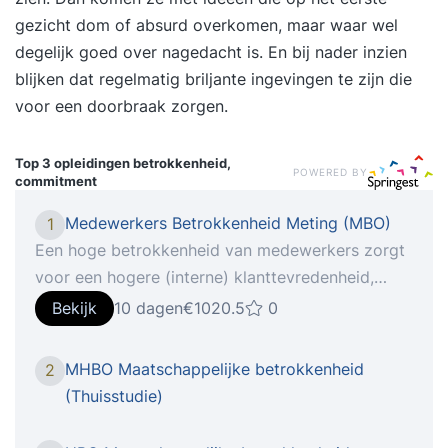
gezicht dom of absurd overkomen, maar waar wel
degelijk goed over nagedacht is. En bij nader inzien
blijken dat regelmatig briljante ingevingen te zijn die
voor een doorbraak zorgen.
Top 3 opleidingen
betrokkenheid,
POWERED BY
commitment
Medewerkers Betrokkenheid Meting (MBO)
1
Een hoge betrokkenheid van medewerkers zorgt
voor een hogere (interne) klanttevredenheid,
innovatie en slagkracht. Wil je flexibeler kunnen
Bekijk
10 dagen
€1020.5
0
inspelen op de kansen en bedreigingen in de
markt? Of zoek je naar een manier om
MHBO Maatschappelijke betrokkenheid
2
verbeterinitiatieven sneller en effectiever op te
(Thuisstudie)
pakken. Dan is een hoge mate
van betrokkenheid bij je personeel essentieel. Als