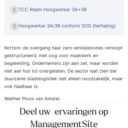
hoogwerker werken. Schrijf u in voor de cursus
TCC Rdam Hoogwerker 3A+3B
2
Veilig werken met de hoogwerker conform SOG.
Acaleph verzorgt het complete traject van cursus
Hoogwerker 3A/3B conform SOG (herhaling)
3
tot examen en certificaat, met begeleiding door
ervaren instructeurs. Categorieën: 3A –
Zelfrijdende schaarliften en 1-persoons
Kortom: de overgang naar zero-emissiezones verloopt
verticaalliften 3B – Zelfrijdende telescoop- en
gestructureerd, met oog voor maatwerk en
kniktelescoophoogwerkers Meer informatie?
begeleiding. Ondernemers zijn aan zet, maar worden
Neem contact op met ons team.
niet aan hun lot overgelaten. De sector laat zien dat
duurzame stadslogistiek niet alleen noodzakelijk, maar
ook haalbaar is.
Walther Ploos van Amstel.
Deel uw ervaringen op
ManagementSite