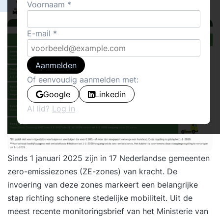
0
Voornaam
De Laatste Meter
5
E-mail
Aanmelden
Of eenvoudig aanmelden met:
Google
Linkedin
Al lid?
Log in
Sinds 1 januari 2025 zijn in 17 Nederlandse gemeenten
zero-emissiezones (ZE-zones) van kracht. De
invoering van deze zones markeert een belangrijke
stap richting schonere stedelijke mobiliteit. Uit de
meest recente
monitoringsbrief
van het Ministerie van