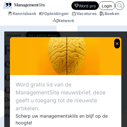
Word pro
Login
Kennisbank
Opleidingen
Vacatures
Boeken
Netwerk
Netwerk
De Laatste Meter
1 JUL.‘25
Rustige invoering zero-
emissiezones:
ondernemers zijn goed
Word gratis lid van de
op weg
ManagementSite nieuwsbrief, deze
De overgang naar zero-emissiezones
geeft u toegang tot de nieuwste
verloopt gestructureerd, met oog voor
artikelen.
maatwerk en begeleiding
Scherp uw managementskills en blijf op de
hoogte!
134
Delen
Walther Ploos van Amstel