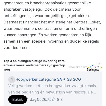
gemeenten en brancheorganisaties gezamenlijke
afspraken vastgelegd. Ook de criteria voor
ontheffingen zijn waar mogelijk gelijkgetrokken.
Daarnaast financiert het ministerie het Centraal Loket,
waar ondernemers centraal en uniform ontheffingen
kunnen aanvragen. Zo werken gemeenten en Rijk
samen aan een soepele invoering en duidelijke regels
voor iedereen.
Top 3 opleidingen
rustige invoering zero-
emissiezones: ondernemers zijn goed op
POWERED BY
weg
Hoogwerker categorie 3A + 3B SOG
1
Veilig werken met een hoogwerker vraagt kennis
van de bediening én bewustzijn van risico’s. Deze
cursus is bedoeld voor medewerkers op
Bekijk
1 dag
€526.75
8.3
petrochemische bedrijfsterreinen die met een