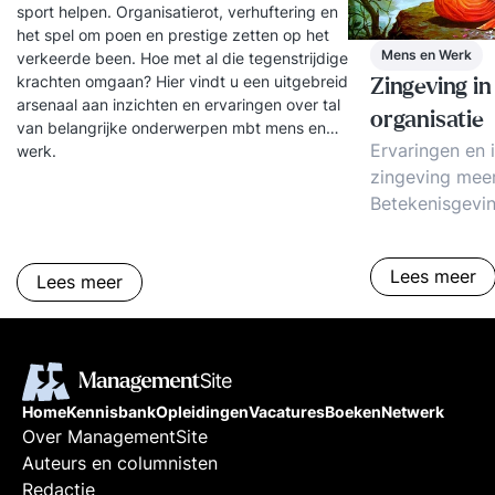
sport helpen. Organisatierot, verhuftering en
het spel om poen en prestige zetten op het
Mens en Werk
verkeerde been. Hoe met al die tegenstrijdige
krachten omgaan? Hier vindt u een uitgebreid
Zingeving in
arsenaal aan inzichten en ervaringen over tal
organisatie
van belangrijke onderwerpen mbt mens en
Ervaringen en
werk.
zingeving meer
Betekenisgeving
Zinvol werk. 
aanpakken? Vo
Lees meer
Lees meer
trends.
Home
Kennisbank
Opleidingen
Vacatures
Boeken
Netwerk
Over ManagementSite
Auteurs en columnisten
Redactie