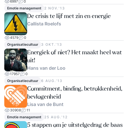
6997
0
Emotie management
2 NOV.‘13
De crisis te lijf met zin en energie
Callista Roelofs
4579
0
Organisatiecultuur
3 OKT.‘13
Energiek of niet? Het maakt heel wat
uit!
Hans van der Loo
17957
0
Organisatiecultuur
6 AUG.‘13
Commitment, binding, betrokkenheid,
bevlogenheid
Lisa van de Bunt
30908
11
Emotie management
25 AUG.‘12
5 stappen om je uitstelgedrag de baas