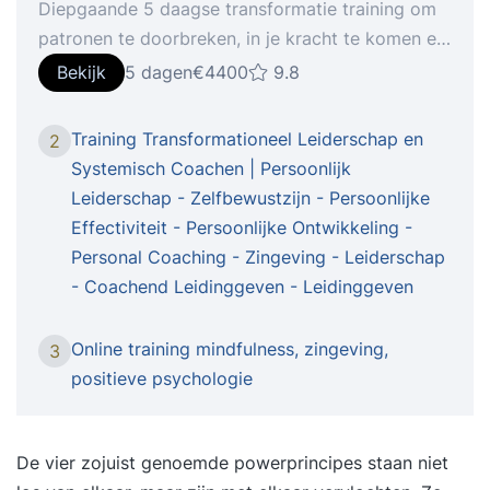
Diepgaande 5 daagse transformatie training om
patronen te doorbreken, in je kracht te komen en
je potentieel volledig te benutten. Een
Bekijk
5 dagen
€4400
9.8
levensveranderende ervaring voor velen. Meer
dan 15 jaar bewezen. Leer tijdens deze 5-daagse
Training Transformationeel Leiderschap en
2
training om inzicht te krijgen in wat jouw
Systemisch Coachen | Persoonlijk
werkelijke drijfveren zijn en werk aan je
Leiderschap - Zelfbewustzijn - Persoonlijke
persoonlijke ontwikkeling. TRAINING DE DUIK |
Effectiviteit - Persoonlijke Ontwikkeling -
5-daagse training voor persoonlijke ontwikkeling
Personal Coaching - Zingeving - Leiderschap
en groei.LAAT OUDE BALLST LOS, INNERLIJKE
- Coachend Leidinggeven - Leidinggeven
RUST, ZELFVERTROUWEN, KRACHT, PASSIE EN
ZINGEVING Als je verlangt naar meer diepgang
Online training mindfulness, zingeving,
3
en kwaliteit in je leven, als dingen niet gaan zoals
positieve psychologie
je wilt, als je je potentieel volledig wilt benutten,
zelfverzekerder wilt zijn of meer evenwicht
zoekt, dan is Training de Duik iets voor jou.Je
De vier zojuist genoemde powerprincipes staan niet
werkelijke drijfveren boven water Training de