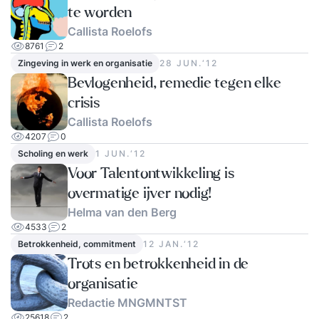
te worden
Callista Roelofs
8761
2
Zingeving in werk en organisatie
28 JUN.‘12
Bevlogenheid, remedie tegen elke
crisis
Callista Roelofs
4207
0
Scholing en werk
1 JUN.‘12
Voor Talentontwikkeling is
overmatige ijver nodig!
Helma van den Berg
4533
2
Betrokkenheid, commitment
12 JAN.‘12
Trots en betrokkenheid in de
organisatie
Redactie MNGMNTST
25618
2