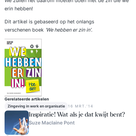
We zullen het daarom moeten doen met de zin die we
erin hebben!
Dit artikel is gebaseerd op het onlangs
verschenen boek
‘
We hebben er zin in
’
.
Gerelateerde artikelen
Zingeving in werk en organisatie
16 MRT.‘14
Inspiratie! Wat als je dat kwijt bent?
Suze Maclaine Pont