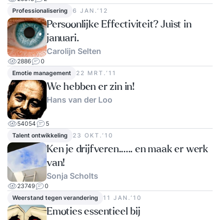
Professionalisering
6 JAN.‘12
Persoonlijke Effectiviteit? Juìst in
januari.
Carolijn Selten
2886
0
Emotie management
22 MRT.‘11
We hebben er zin in!
Hans van der Loo
54054
5
Talent ontwikkeling
23 OKT.‘10
Ken je drijfveren...... en maak er werk
van!
Sonja Scholts
23749
0
Weerstand tegen verandering
11 JAN.‘10
Emoties essentieel bij