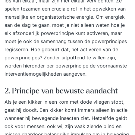
los van elkaar, maar zijn met elkaar vervlochten. Ze
Duik is erop gericht om jou beter zicht te bieden
spelen tezamen een cruciale rol in het opwekken van
op wat je werkelijke drijfveren zijn. Om helder te
menselijke en organisatorische energie. Om energiek
krijgen wat je echt wilt in het leven, te ervaren
aan de slag te gaan, moet je niet alleen weten hoe je
wat belangrijk is voor jou. Je zult je eigen kracht
elk afzonderlijk powerprincipe kunt activeren, maar
en potentieel ontdekken om je leven op jouw
moet je ook de samenhang tussen de powerprincipes
manier vorm te geven en authentiek, autonoom
regisseren. Hoe gebeurt dat, het activeren van de
en vrij te leven.Ervaringsgerichte aanpak De Duik
powerprincipes? Zonder uitputtend te willen zijn,
is ontwikkeld in 2008 op basis van tientallen
worden hieronder per powerprincipe de voornaamste
jaren ervaring en ontwikkeling op het gebied van
interventiemogelijkheden aangeven.
persoonlijke ontwikkeling, coaching en
training. Het biedt een ervaringsgerichte aanpak
2. Principe van bewuste aandacht
waardoor je de aangeboden kennis direct kunt
Als je een kikker in een kom met dode vliegen stopt,
toepassen, wat vaak leidt tot blijvende resultaten
gaat hij doodt. Een kikker komt immers alleen in actie
in werk, relaties, gezondheid en meer.Kleine
wanneer hij bewegende insecten ziet. Hetzelfde geldt
groep, 5-daagse trainingDe training duurt 5
ook voor mensen: ook wij zijn vaak ziende blind en
dagen en vindt plaats op een mooie en rustige
missen daardoor belangrijke impulsen om in beweging