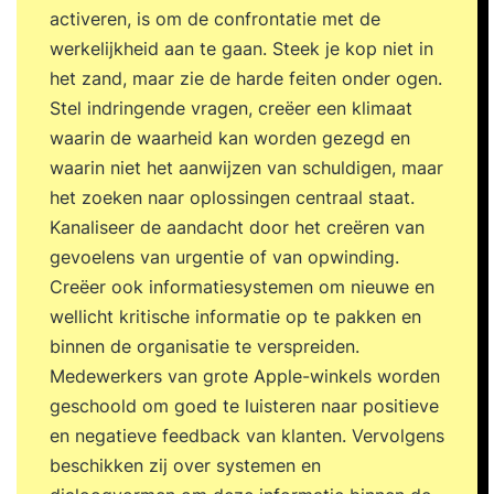
ontspanningstechnieken en counselingtechnieken.
activeren, is om de confrontatie met de
Het proces wordt begeleid door Joost Harends
werkelijkheid aan te gaan. Steek je kop niet in
samen met een co-trainer in een respectvolle,
het zand, maar zie de harde feiten onder ogen.
veilige en open sfeer.Wat levert de training je
Stel indringende vragen, creëer een klimaat
op? Meer zelfinzicht Zelfvertrouwen en
waarin de waarheid kan worden gezegd en
levensvreugde Beter en vrijer functioneren
waarin niet het aanwijzen van schuldigen, maar
Loslaten van oude ballast Assertiviteit en
het zoeken naar oplossingen centraal staat.
daadkracht Authentiek zijn Beter en
Kanaliseer de aandacht door het creëren van
gemakkelijker in relatie met anderen. Overwinnen
gevoelens van urgentie of van opwinding.
van angsten en oude patronen (Her)ontdekken
Creëer ook informatiesystemen om nieuwe en
van je kracht en gebruik van je potentieel
wellicht kritische informatie op te pakken en
Vernieuwde energie Meer rust en stabiliteit Leven
binnen de organisatie te verspreiden.
in het hier en nu Duidelijke doelen (werk, carrière,
Medewerkers van grote Apple-winkels worden
privé, relaties) Het traject bestaat uit: Een
geschoold om goed te luisteren naar positieve
intakegesprek met een trainer Thuisopdrachten
en negatieve feedback van klanten. Vervolgens
5-daagse training (12 aaneengesloten dagdelen
beschikken zij over systemen en
met avondprogramma) 4 weken Stappenplan