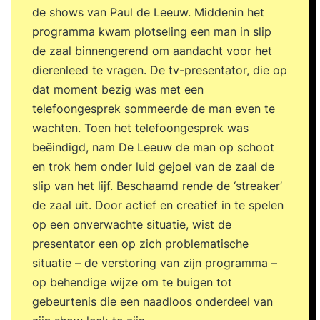
verandering ervaren na een training ooit. Het is
de shows van Paul de Leeuw. Middenin het
het mooiste cadeau voor Jezelf!''Christine, HR
programma kwam plotseling een man in slip
manager Gemeente Eindhoven ''Het overtrof al
de zaal binnengerend om aandacht voor het
mijn (toch al hoge) verwachtingen. Het mooiste
dierenleed te vragen. De tv-presentator, die op
cadeau aan mezelf.''Jeroen Kuerble, Directeur
dat moment bezig was met een
Noordhoff Uitgevers ''De Duik is het mooiste wat
telefoongesprek sommeerde de man even te
mij is overkomen, het overtreft mijn stoutste
wachten. Toen het telefoongesprek was
dromen. Mijn vooraf gestelde doelen waren op
beëindigd, nam De Leeuw de man op schoot
de laatste dag zo onwerkelijk en onbelangrijk.
en trok hem onder luid gejoel van de zaal de
Mijn echte 'doel' is helder binnengekomen. Deze
slip van het lijf. Beschaamd rende de ‘streaker’
training is de start van de rest van mijn leven. Ik
de zaal uit. Door actief en creatief in te spelen
ga vanaf nu met vertrouwen mijn nieuwe leven
op een onverwachte situatie, wist de
LEVEN. Dank aan Joost, Brechtje, Sandra en de
presentator een op zich problematische
rest van de groep die ik in mijn hart heb gesloten.
situatie – de verstoring van zijn programma –
Wat een warm bad. Onvergetelijk!'' Louise
op behendige wijze om te buigen tot
gebeurtenis die een naadloos onderdeel van