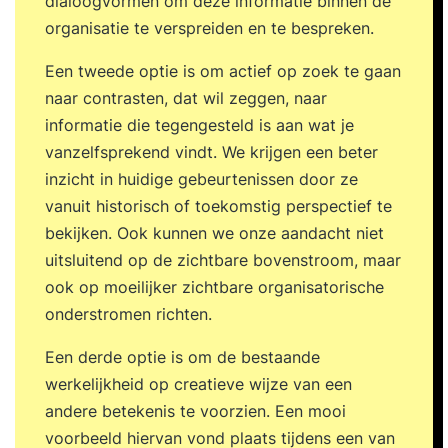
dialoogvormen om deze informatie binnen de
Zoom-meeting Nazorg-gesprek Training inclusief
organisatie te verspreiden en te bespreken.
persoonlijk stappenplan De Duik wordt afgerond
Een tweede optie is om actief op zoek te gaan
met een 4-weken Persoonlijk Stappenplan met
naar contrasten, dat wil zeggen, naar
tools waarmee je de training gemakkelijker in je
informatie die tegengesteld is aan wat je
dagelijks leven kunt integreren. Voor verdere
vanzelfsprekend vindt. We krijgen een beter
ondersteuning zijn er ook 3 of meer coaching-
inzicht in huidige gebeurtenissen door ze
sessies beschikbaar, evenals deelname aan een
vanuit historisch of toekomstig perspectief te
Verdiepingsdag om de geleerde vaardigheden
bekijken. Ook kunnen we onze aandacht niet
verder toe te passen. Recencies Bezoek onze
uitsluitend op de zichtbare bovenstroom, maar
website voor honderden reviews of ons
ook op moeilijker zichtbare organisatorische
youtubekanaal met honderden video-reacties.
onderstromen richten.
Deze getuigenissen spreken voor zich. Het gaat
uiteindelijk om de resultaten.Voor vragen, meer
Een derde optie is om de bestaande
informatie, of een gratis oriëntatiegesprek kun je
werkelijkheid op creatieve wijze van een
altijd contact met ons opnemen. Enkele reacties:
andere betekenis te voorzien. Een mooi
''Life-changing. Ik heb hier de meeste
voorbeeld hiervan vond plaats tijdens een van