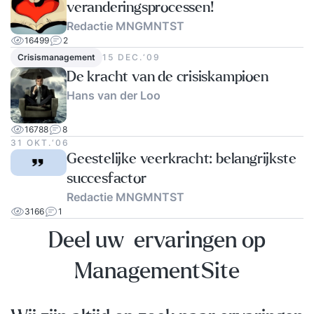
veranderingsprocessen!
Redactie MNGMNTST
16499
2
Crisismanagement
15 DEC.‘09
De kracht van de crisiskampioen
Hans van der Loo
16788
8
31 OKT.‘06
Geestelijke veerkracht: belangrijkste
succesfactor
Redactie MNGMNTST
3166
1
Deel uw ervaringen op
ManagementSite