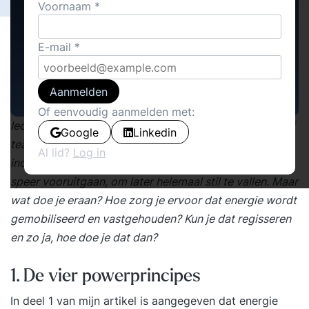
Voornaam
E-mail
Aanmelden
Of eenvoudig aanmelden met:
Iedereen maakt weleens mee dat sommige personen of
Google
Linkedin
teams bruisen van energie, terwijl andere een futloze
Al lid?
Log in
indruk maken. Of dat ze op het ene moment als een
speer vooruitgaan, om later helemaal stil te vallen. Maar
wat doe je eraan? Hoe zorg je ervoor dat energie wordt
gemobiliseerd en vastgehouden? Kun je dat regisseren
en zo ja, hoe doe je dat dan?
1. De vier powerprincipes
In
deel 1
van mijn artikel is aangegeven dat energie