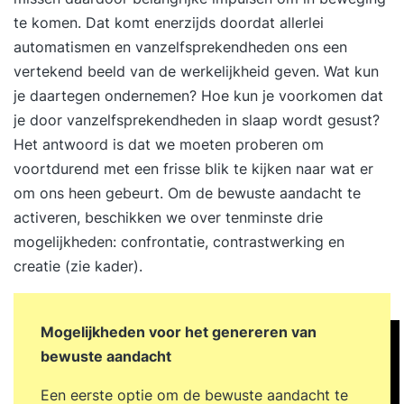
locatie in Nederland met slechts 6 tot 10
te komen. Dat komt enerzijds doordat allerlei
deelnemers. Je gaat met diepgaande gerichte
automatismen en vanzelfsprekendheden ons een
oefeningen je eigen onderzoek aan. Je krijgt
vertekend beeld van de werkelijkheid geven. Wat kun
krachtige en effectieve instrumenten aangereikt
je daartegen ondernemen? Hoe kun je voorkomen dat
om je belemmeringen de baas te kunnen en je
je door vanzelfsprekendheden in slaap wordt gesust?
leven op eigen wijze vorm te geven. De
Het antwoord is dat we moeten proberen om
aangereikte tools zijn overal toepasbaar, zowel
voortdurend met een frisse blik te kijken naar wat er
op het werk als in je privéleven, om oude bagage
om ons heen gebeurt. Om de bewuste aandacht te
los te laten en nieuwe doelen te
activeren, beschikken we over tenminste drie
stellen.Toonaangevende methodiekenDe Duik is
mogelijkheden: confrontatie, contrastwerking en
een dynamische training persoonlijke
creatie (zie kader).
ontwikkeling met veel variatie. Niet alleen kennis
en begrip, maar vooral de diepgaande directe
ervaring zorgen voor zelfinzicht en verandering.
Mogelijkheden voor het genereren van
Er wordt gebruik gemaakt van de meest
bewuste aandacht
toonaangevende methoden zoals o.a.:
mindfulness, lichaamswerk, familieopstellingen,
Een eerste optie om de bewuste aandacht te