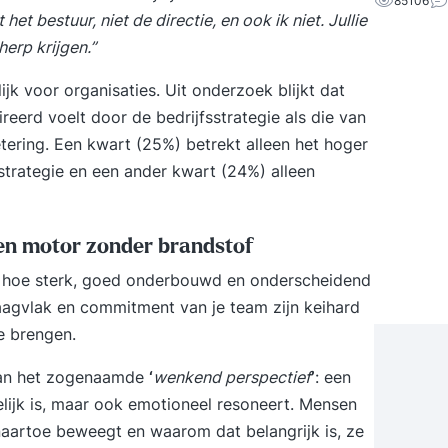
85106
het bestuur, niet de directie, en ook ik niet. Jullie
erp krijgen.”
ijk voor organisaties. Uit onderzoek blijkt dat
erd voelt door de bedrijfsstrategie als die van
betering. Een kwart (25%) betrekt alleen het hoger
trategie en een ander kwart (24%) alleen
een motor zonder brandstof
 – hoe sterk, goed onderbouwd en onderscheidend
raagvlak en commitment van je team zijn keihard
e brengen.
 aan het zogenaamde
‘
wenkend perspectief
’
: een
jpelijk is, maar ook emotioneel resoneert. Mensen
naartoe beweegt en waarom dat belangrijk is, ze