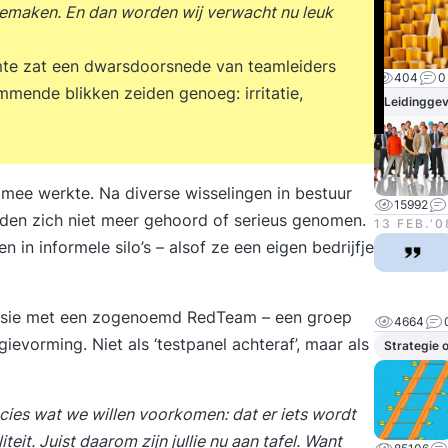
 meemaken. En dan worden wij verwacht nu leuk
mte zat een dwarsdoorsnede van teamleiders
404
0
mmende blikken zeiden genoeg: irritatie,
Leidingge
 mee werkte. Na diverse wisselingen in bestuur
15992
nden zich niet meer gehoord of serieus genomen.
13 FEB.‘0
n informele silo’s – alsof ze een eigen bedrijfje
sessie met een zogenoemd RedTeam – een groep
4664
ievorming. Niet als ‘testpanel achteraf’, maar als
Strategie 
recies wat we willen voorkomen: dat er iets wordt
teit. Juist daarom zijn jullie nu aan tafel. Want