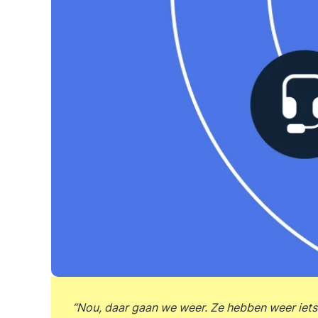
“Nou, daar gaan we weer. Ze hebben weer iets 