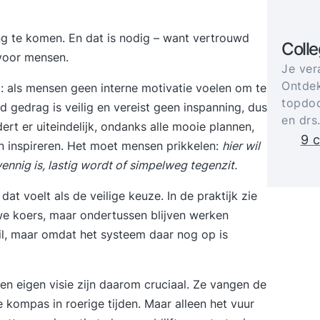
ng te komen. En dat is nodig – want vertrouwd
Coll
g voor mensen.
Je ver
Ontdek
rd: als mensen geen interne motivatie voelen om te
topdoc
d gedrag is veilig en vereist geen inspanning, dus
en drs
rt er uiteindelijk, ondanks alle mooie plannen,
9 c
n inspireren. Het moet mensen prikkelen:
hier wil
ennig is, lastig wordt of simpelweg tegenzit.
t voelt als de veilige keuze. In de praktijk zie
e koers, maar ondertussen blijven werken
wil, maar omdat het systeem daar nog op is
en eigen visie zijn daarom cruciaal. Ze vangen de
e kompas in roerige tijden. Maar alleen het vuur