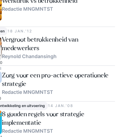
Werkdruk vs betrokkenheid
Redactie MNGMNTST
ven
18 JAN.‘12
Vergroot betrokkenheid van
medewerkers
Reynold Chandansingh
0
8
Zorg voor een pro-actieve operationele
strategie
Redactie MNGMNTST
0
ontwikkeling en uitvoering
14 JAN.‘08
8 gouden regels voor strategie
implementatie
Redactie MNGMNTST