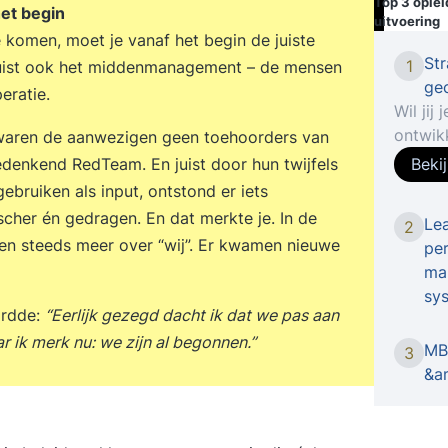
Top 3 ople
et begin
uitvoering
 komen, moet je vanaf het begin de juiste
Str
1
 juist ook het middenmanagement – de mensen
gec
eratie.
Wil jij
ontwik
 waren de aanwezigen geen toehoorders van
trainin
edenkend RedTeam. En juist door hun twijfels
Beki
voor jo
bruiken als input, ontstond er iets
focust
ischer én gedragen. En dat merkte je. In de
Lea
2
succesv
 en steeds meer over “wij”. Er kwamen nieuwe
per
naar st
man
beslui
sy
behulp 
ordde:
“Eerlijk gezegd dacht ik dat we pas aan
uitvoer
r ik merk nu: we zijn al begonnen.”
MBA
organi
3
&a
direct 
Optione
certif
geredu