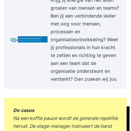
stap je in het netwerk. Wat je er voor terugkrijgt
groeien van mensen en teams?
is een onboardingprogramma. Dit programma
Ben jij een verbindende leider
bestaat uit: Een tweedaags
met oog voor mensen,
kennismakingsprogramma met Functional
processen en
Fluency, Fluent Leadership en een aantal
organisatieontwikkeling? Weet
impactvolle interventies die binnen de aan De
jij professionals in hun kracht
professionals scherpen binnen het netwerk hun
te zetten en richting te geven
vakmanschap aan gericht op het doelgericht
aan een team dat de
begeleiden van individuen, teams en organisaties.
organisatie ondersteunt en
Daarbij wordt gebruik gemaakt van stromingen
versterkt? Dan zoeken wij jou
als NLP, Systemisch Werken, Transactionele
Analyse, Positieve psychologie, Emotionele en
Sociale intelligentie, Groepsdynamica, Deep
Democracy en Serious gaming. Functional
De casus
Fluency leren kennen Leer de praktische
Na een koffie pauze wordt de generale repetitie
Functional Fluency aanpak gratis kennen via de
hervat. De stage-manager instrueert de band