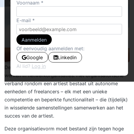
Voornaam
Cover stories
E-mail
Aanmelden
Of eenvoudig aanmelden met:
Google
Linkedin
Al lid?
Log in
De muziek-business is voorloper als het gaat om agile
werken in netwerkorganisaties. Het organisatorische
verband rondom een artiest bestaat uit autonome
eenheden of freelancers – elk met een unieke
competentie en beperkte functionaliteit – die (tijdelijk)
in wisselende samenstellingen samenwerken aan het
succes van de artiest.
Deze organisatievorm moet bestand zijn tegen hoge