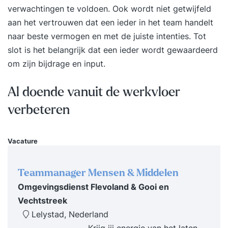
professionele begeleiders. Wat hen en het
verwachtingen te voldoen. Ook wordt niet getwijfeld
internationale netwerk verbindt, is het
aan het vertrouwen dat een ieder in het team handelt
gedachtegoed van Susannah Temple dat de
naar beste vermogen en met de juiste intenties. Tot
effectiviteit van gedrag helpt vergroten. Dit
slot is het belangrijk dat een ieder wordt gewaardeerd
vanuit het geloof dat ieder mens het in zich heeft
om zijn bijdrage en input.
om gebruik te maken van gedrag waarmee
effectieve relaties, teams en organisaties zijn te
Al doende vanuit de werkvloer
bouwen. De professionals scherpen binnen het
verbeteren
netwerk hun vakmanschap aan gericht op het
doelgericht begeleiden van individuen, teams en
Vacature
organisaties. Daarbij wordt gebruik gemaakt van
stromingen als NLP, Systemisch Werken,
Transactionele Analyse, Positieve psychologie,
Teammanager Mensen & Middelen
Emotionele en Sociale intelligentie,
Omgevingsdienst Flevoland & Gooi en
Groepsdynamica, Deep Democracy en Serious
Vechtstreek
gaming. Functional Fluency Nederland biedt
Lelystad, Nederland
Met een eenmalige investering van € 2.475,00
Krijg jij energie van het laten