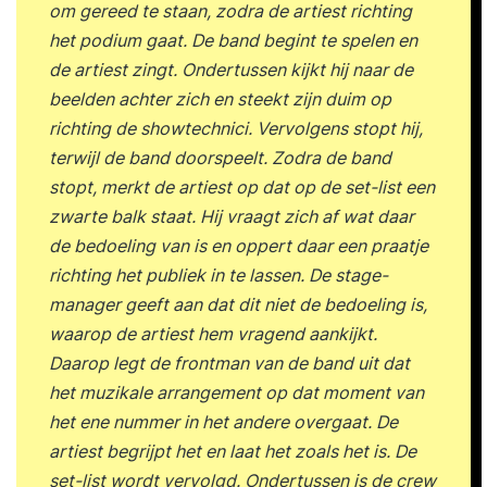
e-learning: e-learning Functional Fluency.
om gereed te staan, zodra de artiest richting
Functional Fluency Nederland biedt Met een
het podium gaat. De band begint te spelen en
eenmalige investering van € 2.475,00 stap je in
de artiest zingt. Ondertussen kijkt hij naar de
het netwerk. Wat je er voor terugkrijgt is een
beelden achter zich en steekt zijn duim op
onboardingprogramma. Dit programma bestaat
richting de showtechnici. Vervolgens stopt hij,
uit: Een tweedaags kennismakingsprogramma
terwijl de band doorspeelt. Zodra de band
met Functional Fluency, Fluent Leadership en een
stopt, merkt de artiest op dat op de set-list een
aantal impactvolle interventies die binnen de
zwarte balk staat. Hij vraagt zich af wat daar
aanpak worden ingezet. Zie ook
de bedoeling van is en oppert daar een praatje
https://www.feedbackconsulting.nl/nl/training/flu
richting het publiek in te lassen. De stage-
ent-leadership-121. Het officiële Functional
manager geeft aan dat dit niet de bedoeling is,
Fluency certificatietraject. Je leert het
waarop de artiest hem vragend aankijkt.
gedachtegoed verder op een inspirerende en
Daarop legt de frontman van de band uit dat
interactieve wijze kennen en certificeert voor een
het muzikale arrangement op dat moment van
tweetal meetinstrumenten. De Fluent Leadership
het ene nummer in het andere overgaat. De
analyse is een gevalideerd gedragsanalyse
artiest begrijpt het en laat het zoals het is. De
instrument en gebaseerd op de Functional
set-list wordt vervolgd. Ondertussen is de crew