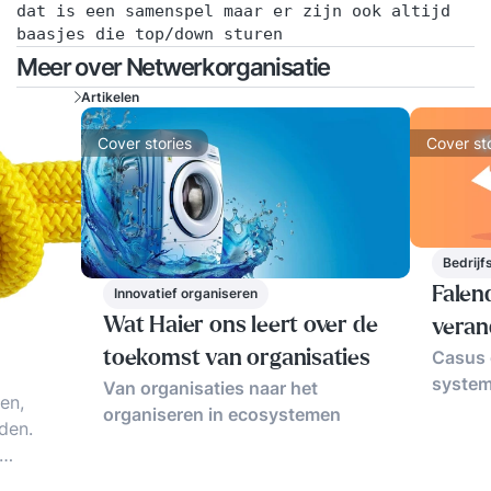
dat is een samenspel maar er zijn ook altijd
baasjes die top/down sturen
Meer over Netwerkorganisatie
Artikelen
Cover stories
Cover st
Bedrijf
Falen
Innovatief organiseren
Wat Haier ons leert over de
vera
Casus 
toekomst van organisaties
system
Van organisaties naar het
en,
organiseren in ecosystemen
den.