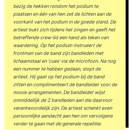
Fluency methodiek. De analyse meet de neiging
bezig de hekken rondom het podium te
om bepaald gedrag te vertonen en vormt een
plaatsen en één van hen zet de lichten aan de
uitstekend startpunt voor coaching en trainingen
voorkant van het podium in de goede stand. De
gericht op het ontwikkelen van (persoonlijk)
artiest bukt zich tijdens het zingen en geeft het
leiderschap. Daarnaast is de analyse te gebruiken
betreffende crew-lid een hand als teken van
als onderdeel van teamsessies. Zie
waardering. Op het podium instrueert de
http://www.functionalfluency.nl/event/licentiepro
frontman van de band zijn bandleden met
gramma/. Het EQ in action profiel. Met behulp
lichaamstaal en ‘cues’ via de microfoon. Na nog
van het profiel kun je op een praktische manier
een nummer te hebben gedaan, stopt de
aan de slag met emotionele en sociale
artiest. Hij gaat op het podium bij de band
intelligentie op de werkplek. Zie ook:
zitten en complimenteert de bandleider voor de
https://www.feedbackconsulting.nl/nl/eq-meting-
mooie arrangementen. De bandleider wijst
54. Internationale registratie van je certificatie.
onmiddellijk de 2 bandleden aan die daarvoor
Deelname aan één van de opleidingen: Fluent self,
verantwoordelijk zijn. De artiest schenkt even
een persoonlijk leiderschapsprogramma. Fluent
persoonlijke aandacht aan hen om vervolgens
relationships waarbij het effectief aan relaties
verder te gaan met de generale repetitie.