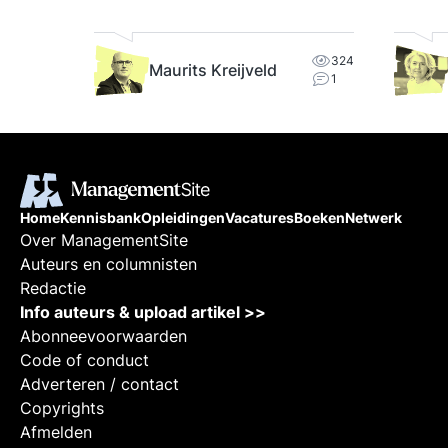
ties
324
Maurits Kreijveld
1
Home
Kennisbank
Opleidingen
Vacatures
Boeken
Netwerk
Over ManagementSite
Auteurs en columnisten
Redactie
Info auteurs & upload artikel >>
Abonneevoorwaarden
Code of conduct
Adverteren / contact
Copyrights
Afmelden