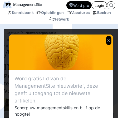
Word pro
Login
Kennisbank
Opleidingen
Vacatures
Boeken
Netwerk
Bestuur
Netwerkorganisatie
Management
Rijnlands Organiseren
18 APR.‘16
Agile werken en
netwerkorganisaties
Per project is er een zichzelf organiserend
Word gratis lid van de
team van autonome professionals.
ManagementSite nieuwsbrief, deze
Voorbeelden en tips.
geeft u toegang tot de nieuwste
27948
artikelen.
Delen
6
Karin Manuel
Scherp uw managementskills en blijf op de
12
hoogte!