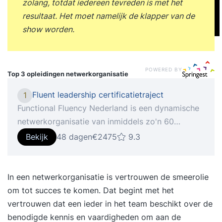
zolang, totdat iedereen tevreden is met het
resultaat. Het moet namelijk de klapper van de
show worden.
POWERED BY
Top 3 opleidingen
netwerkorganisatie
Fluent leadership certificatietraject
1
Functional Fluency Nederland is een dynamische
netwerkorganisatie van inmiddels zo'n 60
(zelfstandig opererende) trainers, coaches,
Bekijk
48 dagen
€2475
9.3
leidinggevenden, HR professionals en andere
professionele begele Functieomschrijving
Functional Fluency Nederland is een dynamische
In een netwerkorganisatie is vertrouwen de smeerolie
netwerkorganisatie van inmiddels zo'n 60
om tot succes te komen. Dat begint met het
(zelfstandig opererende) trainers, coaches,
vertrouwen dat een ieder in het team beschikt over de
leidinggevenden, HR professionals en andere
benodigde kennis en vaardigheden om aan de