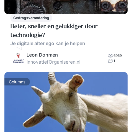
Gedragsverandering
Beter, sneller en gelukkiger door
technologie?
Je digitale alter ego kan je helpen
Leon Dohmen
6969
1
InnovatiefOrganiseren.nl
Columns