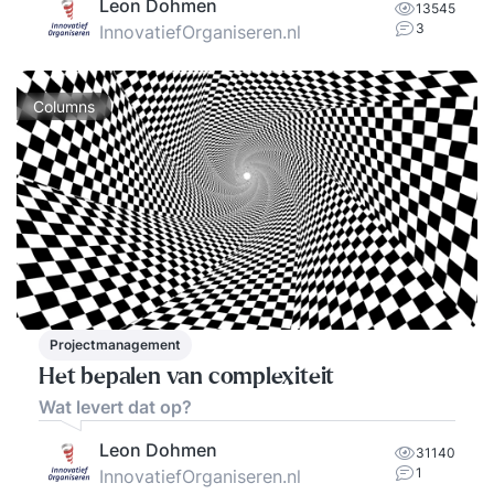
Leon Dohmen
13545
3
InnovatiefOrganiseren.nl
Columns
Projectmanagement
Het bepalen van complexiteit
Wat levert dat op?
Leon Dohmen
31140
1
InnovatiefOrganiseren.nl