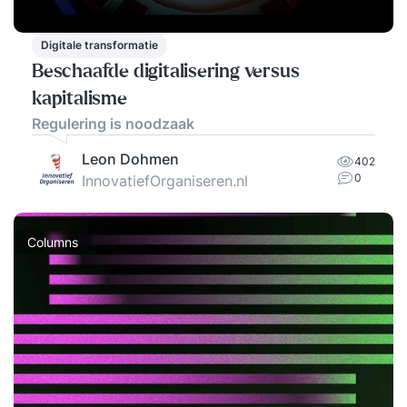
Digitale transformatie
Beschaafde digitalisering versus
kapitalisme
Regulering is noodzaak
Leon Dohmen
402
0
InnovatiefOrganiseren.nl
Columns