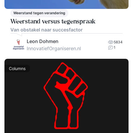
Weerstand tegen verandering
Weerstand versus tegenspraak
Van obstakel naar succesfactor
Leon Dohmen
5834
1
InnovatiefOrganiseren.nl
Columns