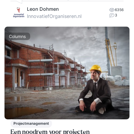
Leon Dohmen
6356
3
InnovatiefOrganiseren.nl
Columns
Projectmanagement
Een noodrem voor projecten