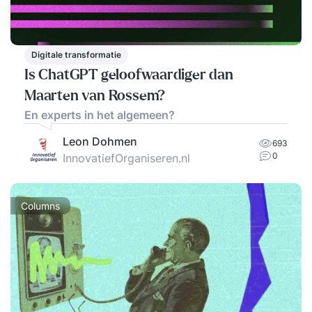
Digitale transformatie
Is ChatGPT geloofwaardiger dan
Maarten van Rossem?
En experts in het algemeen?
Leon Dohmen
693
0
InnovatiefOrganiseren.nl
Columns