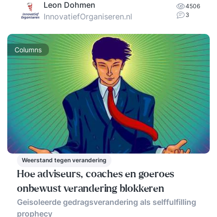
Leon Dohmen
4506
3
InnovatiefOrganiseren.nl
Columns
Weerstand tegen verandering
Hoe adviseurs, coaches en goeroes
onbewust verandering blokkeren
Geisoleerde gedragsverandering als selffulfilling
prophecy