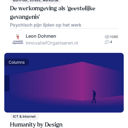
Burn-out, stress, werkdruk
De werkomgeving als ‘geestelijke
gevangenis’
Psychisch pijn lijden op het werk
Leon Dohmen
1065
4
InnovatiefOrganiseren.nl
Columns
ICT & Internet
Humanity by Design