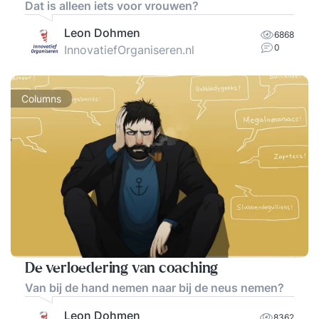
Dat is alleen iets voor vrouwen?
Leon Dohmen
6868
0
InnovatiefOrganiseren.nl
Columns
De verloedering van coaching
Van bij de hand nemen naar bij de neus nemen?
Leon Dohmen
8362