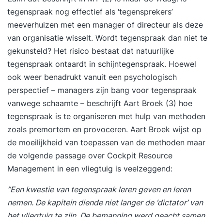
zowel in je werk als daarbuiten. Deze training
tegenspraak nog effectief als ‘tegensprekers’
wordt afgestemd op jouw behoeften en wordt
meeverhuizen met een manager of directeur als deze
individueel gegeven. We bekijken jouw situatie en
van organisatie wisselt. Wordt tegenspraak dan niet te
niveau en passen ons programma op jou aan, jij
gekunsteld? Het risico bestaat dat natuurlijke
bent uniek en hebt waarschijnlijk nét iets anders
tegenspraak ontaardt in schijntegenspraak. Hoewel
nodig dan een ander. Vraagstukken die we in de
ook weer benadrukt vanuit een psychologisch
training beantwoorden zijn bijvoorbeeld: Hoe ga
perspectief – managers zijn bang voor tegenspraak
ik goed om met kritiek die ik krijg? Hoe ga ik om
vanwege schaamte – beschrijft Aart Broek (3) hoe
met negatief gedrag? Hoe confronteer ik iemand
tegenspraak is te organiseren met hulp van methoden
in een conflict? En hoe zorg ik dat conflicten
zoals premortem en provoceren. Aart Broek wijst op
goed ten einde komen met tevreden partijen? In
de moeilijkheid van toepassen van de methoden maar
het vrijblijvende intakegesprek vragen we naar
de volgende passage over Cockpit Resource
specifieke vragen die jij hebt. Die nemen we mee
Management in een vliegtuig is veelzeggend:
in het programma. De training is praktisch
”Een kwestie van tegenspraak leren geven en leren
ingesteld. Je krijgt tools en handvatten die
nemen. De kapitein diende niet langer de ‘dictator’ van
helpen in situaties waar je tegenaan loopt. We
het vliegtuig te zijn. De bemanning werd geacht samen
delen de training het liefst op in kortere sessies.