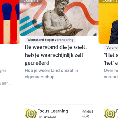
Columns
Columns
Weerstand tegen verandering
De weerstand die je voelt,
Verand
heb je waarschijnlijk zelf
“Het s
gecreëerd
‘het’ 
Hoe je weerstand omzet in
gen
Over h
eigenaarschap
.
verand
waar de
en
zaken
van
Focus Learning
604
de
0
Journeys