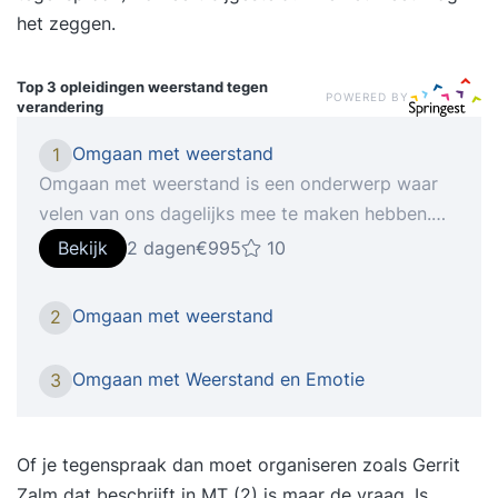
het zeggen.
Top 3 opleidingen
weerstand tegen
POWERED BY
verandering
Omgaan met weerstand
1
Omgaan met weerstand is een onderwerp waar
velen van ons dagelijks mee te maken hebben.
Werk je in een team of met mensen? Dan heb je
Bekijk
2 dagen
€995
10
ook wel eens te maken met weerstand. Dat kan
gaan van negatieve feedback die je ontvangt tot
Omgaan met weerstand
2
aan conflicten in je organisatie. Situaties waar je
soms niet van weet hoe er mee om te gaan en
Omgaan met Weerstand en Emotie
3
waar je zekerder in wilt zijn. Goed omgaan met
weerstand is dus een belangrijke vaardigheid om
te bezitten als leidinggevende en professional.
Of je tegenspraak dan moet organiseren zoals Gerrit
Gelukkig heb je er de rest van je leven iets aan,
Zalm dat beschrijft in MT (2) is maar de vraag. Is