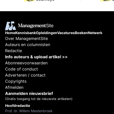
op
tand:
ips.
Home
Kennisbank
Opleidingen
Vacatures
Boeken
Netwerk
Over ManagementSite
Auteurs en columnisten
Redactie
Info auteurs & upload artikel >>
Abonneevoorwaarden
Code of conduct
Adverteren / contact
Copyrights
Afmelden
Aanmelden nieuwsbrief
(Gratis toegang tot de nieuwste artikelen)
Hoofdredactie
Prof. dr. Willem Mastenbroek