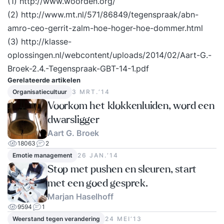
(1) http://www.woorden.org/
geven. Liever incompany voor een groep? Dat
(2) http://www.mt.nl/571/86849/tegenspraak/abn-
kan ook, dan schrijven wij een voorstel op maat.
amro-ceo-gerrit-zalm-hoe-hoger-hoe-dommer.html
Voor wie? Professionals, leidinggevenden en
(3) http://klasse-
iedereen die met weerstand te maken heeft.
oplossingen.nl/webcontent/uploads/2014/02/Aart-G.-
Resultaat Na de training beschik je over tools en
Broek-2.4.-Tegenspraak-GBT-14-1.pdf
handvatten om op een zelfverzekerde en
Gerelateerde artikelen
effectieve om te gaan met weerstand. Werkwijze
Organisatiecultuur
3 MRT.‘14
van Supertrainer Intakegesprek (vrijblijvend)Jij
Voorkom het klokkenluiden, word een
krijgt de beste training als die is afgestemd op
dwarsligger
jou behoeften. Daarom brengen we samen jouw
Aart G. Broek
situatie in kaart. Dat kan telefonisch en duurt
18063
2
maximaal 30 minuten. Tegelijkertijd kan jij ook
Emotie management
26 JAN.‘14
alles aan ons vragen om zo te beslissen of we bij
Stop met pushen en sleuren, start
je passen. Persoonlijke brochure (vrijblijvend)Na
met een goed gesprek.
het intakegesprek krijg je binnen enkele dagen
Marjan Haselhoff
jouw persoonlijke brochure. Daarin kan je het
9594
1
Weerstand tegen verandering
24 MEI‘13
inhoudelijk programma vinden samen met