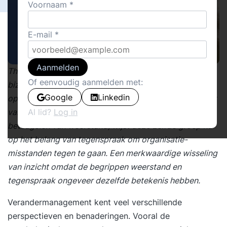
Voornaam
E-mail
Aanmelden
Thema’s in de managementliteratuur maken soms
Of eenvoudig aanmelden met:
bizarre wendingen. Is er net een hele ‘beroepsgroep’
Google
Linkedin
opgetuigd die het topic verandermanagement koestert
vanuit een psychologisch perspectief gericht op het
Al lid?
Log in
beteugelen van weerstand, wijst deze zelfde groep nu
op het belang van tegenspraak om organisatie-
misstanden tegen te gaan. Een merkwaardige wisseling
van inzicht omdat de begrippen weerstand en
tegenspraak ongeveer dezelfde betekenis hebben.
Verandermanagement kent veel verschillende
perspectieven en benaderingen. Vooral de