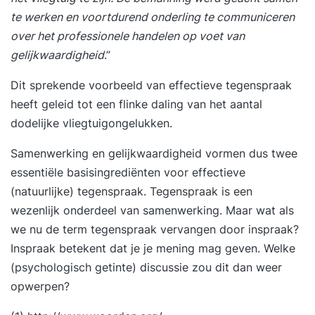
te werken en voortdurend onderling te communiceren
Zo heb je tussendoor tijd om te oefenen en aan
over het professionele handelen op voet van
de slag te gaan met de geleerde stof. Daarbij heb
gelijkwaardigheid
.”
je nog een telefonisch contactmoment met de
trainer waarin je kan bespreken hoe het gaat. Zo
Dit sprekende voorbeeld van effectieve tegenspraak
bouwen we stukje voor stukje, in plaats van dat
heeft geleid tot een flinke daling van het aantal
we je in 1x overspoelen met alle nieuwe
dodelijke vliegtuigongelukken.
informatie. Daarbij krijg je van ons een hand-out
waarin je de inhoud van de training nog eens kan
Samenwerking en gelijkwaardigheid vormen dus twee
doorlezen en je eigen persoonlijke plan van
essentiële basisingrediënten voor effectieve
aanpak waarin jouw leerdoelen en de weg
(natuurlijke) tegenspraak. Tegenspraak is een
daarnaartoe beschreven staat. Tevens staan we
wezenlijk onderdeel van samenwerking. Maar wat als
na de training altijd voor je klaar met onze
we nu de term tegenspraak vervangen door inspraak?
support. Benieuwd geworden? Vraag dan nu de
Inspraak betekent dat je je mening mag geven. Welke
gratis brochure aan en laat je e-mailadres en/of
(psychologisch getinte) discussie zou dit dan weer
telefoonnummer achter. Dan neemt Supertrainer
opwerpen?
z.s.m. contact met je op om de training vorm te