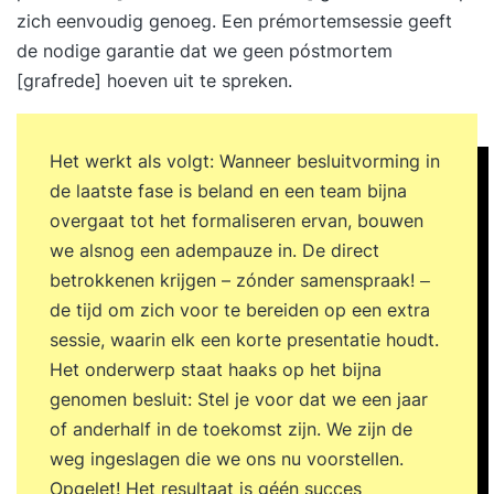
zich eenvoudig genoeg. Een prémortemsessie geeft
op dit gebied (+5 jaar), - Sturing en leiding wilt
de nodige garantie dat we geen póstmortem
geven aan cultuurontwikkeling & change
[grafrede] hoeven uit te spreken.
Het werkt als volgt: Wanneer besluitvorming in
de laatste fase is beland en een team bijna
overgaat tot het formaliseren ervan, bouwen
we alsnog een adempauze in. De direct
betrokkenen krijgen – zónder samenspraak! ‒
de tijd om zich voor te bereiden op een extra
sessie, waarin elk een korte presentatie houdt.
Het onderwerp staat haaks op het bijna
genomen besluit: Stel je voor dat we een jaar
of anderhalf in de toekomst zijn. We zijn de
weg ingeslagen die we ons nu voorstellen.
Opgelet! Het resultaat is géén succes