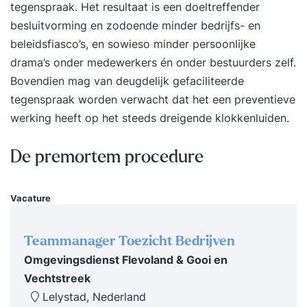
je: - Terugkerende problemen en patronen oplost
tegenspraak. Het resultaat is een doeltreffender
die voortkomen uit de organisatiecultuur, - AI en
besluitvorming en zodoende minder bedrijfs- en
andere technologische ontwikkelingen inzet op
beleidsfiasco’s, en sowieso minder persoonlijke
een manier die bij je team past, - Een
drama’s onder medewerkers én onder bestuurders zelf.
werkomgeving creëert waarin medewerkers
Bovendien mag van deugdelijk gefaciliteerde
wíllen blijven en excelleren, - De basis legt voor
tegenspraak worden verwacht dat het een preventieve
een veerkrachtige en innovatieve (team-)cultuur,
werking heeft op het steeds dreigende klokkenluiden.
We werken vanuit vijf invalshoeken:
klantgerichtheid, presteren, diversiteit,
De premortem procedure
duurzaamheid en veerkracht. Met interactieve
werkvormen, praktijkcases, en een eigen aanpak
Vacature
ontwikkel je zowel je persoonlijke als
professionele verandervaardigheden. Na de
opleiding: - Kun je cultuurverandering koppelen
Teammanager Toezicht Bedrijven
aan strategische doelen en technologische
Omgevingsdienst Flevoland & Gooi en
ontwikkelingen zoals AI, - Heb je grip op de
Vechtstreek
cultuur binnen jouw team en weet hoe je deze
Lelystad, Nederland