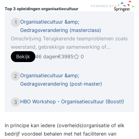
POWERED BY
Top 3 opleidingen
organisatiecultuur
Organisatiecultuur &amp;
1
Gedragsverandering (masterclass)
Omschrijving Terugkerende teamproblemen zoals
weerstand, gebrekkige samenwerking of
moeizame innovatie? Vaak ligt de oorzaak in de
Bekijk
46 dagen
€3985
0
cultuur. Zonder een sterke en duidelijke cultuur
raken teams sneller uit balans, zeker in tijden van
Organisatiecultuur &amp;
2
technologische verandering. Hoe zorg je dat
Gedragsverandering (post-master)
jouw team niet alleen meebeweegt, maar er juist
sterker uitkomt? In deze opleiding, gebaseerd op
HBO Workshop - Organisatiecultuur (Boost!)
3
de GROWTH-methode, leer je hoe je de cultuur
binnen je team en organisatie actief kunt
ontwikkelen. Niet als abstract begrip, maar als
In principe kan iedere (overheids)organisatie of elk
een praktische, systematische aanpak waarmee
bedrijf voordeel behalen met het faciliteren van