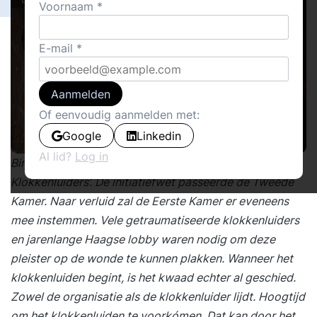
Voornaam
E-mail
Aanmelden
Of eenvoudig aanmelden met:
Google
Linkedin
Al lid?
Log in
Binnenkort kent Nederland een ‘Huis voor
Klokkenluiders’. De initiatiefwet passeerde de Tweede
Kamer. Naar verluid zal de Eerste Kamer er eveneens
mee instemmen. Vele getraumatiseerde klokkenluiders
en jarenlange Haagse lobby waren nodig om deze
pleister op de wonde te kunnen plakken. Wanneer het
klokkenluiden begint, is het kwaad echter al geschied.
Zowel de organisatie als de klokkenluider lijdt. Hoogtijd
om het klokkenluiden te voorkómen. Dat kan door het