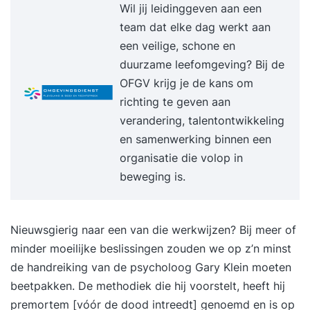
actief kunt sturen, - Merk je dat weerstand tegen
Wil jij leidinggeven aan een
verandering afneemt en betrokkenheid toeneemt,
team dat elke dag werkt aan
- Sta je sterker als leider in een veranderende
een veilige, schone en
omgeving, - Maak je direct impact met een
duurzame leefomgeving? Bij de
bewezen aanpak waarmee je blijvend het verschil
OFGV krijg je de kans om
maakt Doelgroep: Ervaren leidinggevenden en
richting te geven aan
senior professionals (5 tot 7 jaar), in het
verandering, talentontwikkeling
bijzonder degenen met teams die hard geraakt
en samenwerking binnen een
worden door AI of moeite hebben met het boeien
organisatie die volop in
en binden van talent HR professionals,
beweging is.
changemanagers, teammanagers
(middelmanagement), senior leiders in
Nieuwsgierig naar een van die werkwijzen? Bij meer of
commerciële en (semi-) publieke organisaties,
minder moeilijke beslissingen zouden we op z’n minst
staf die teams begeleid, veranderkundigen/ZZP-
de handreiking van de psycholoog Gary Klein moeten
ers. Deze opleiding sluit aan bij jou als je: - Een
beetpakken. De
methodiek
die hij voorstelt, heeft hij
functie hebt waarbij je bezig bent met
premortem [vóór de dood intreedt] genoemd en is op
teamontwikkeling, - Je ruime werkervaring hebt