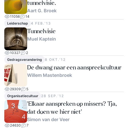
tunnelvisie.
Aart G. Broek
11056
14
Leiderschap
4 FEB.‘13
Tunnelvisie
Muel Kaptein
10327
2
Gedragsverandering
8 OKT.‘12
De dwang naar een aanspreekcultuur
Willem Mastenbroek
29309
5
Organisatiecultuur
28 SEP.‘12
‘Elkaar aanspreken op missers? Tja,
dat doen we hier niet’
Simon van der Veer
24630
7