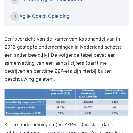
afronden * Van eindeloze meetings naar
efficiënte & effectieve overleggen * Van
Agile Coach Opleiding
3
onduidelijk wie waar wanneer aan werkt naar
transparantie * Van voortdurende verstoringen
naar focus & afmaken * Van klanten op afstand
Een overzicht van de Kamer van Koophandel van in
naar co-creatie met jouw klant Waarom Agile
2016 gestopte ondernemingen in Nederland schetst
Scrum Group? * Voor IT & non-IT teams * Al onze
een ander beeld.
[iv]
De volgende tabel bevat een
trainers zijn coaches in de praktijk * We maken
samenvatting van een aantal cijfers (parttime
theorie praktisch * We werken in kleine groepen *
bedrijven en parttime ZZP-ers zijn hierbij buiten
Volop startdata op veel locaties Programma
beschouwing gelaten).
basistraining * Wat is Agile en Scrum? Theorie en
praktijk. * Wat zijn de verschillende rollen,
ceremonies en artifacten? * Wie is waarvoor
verantwoordelijk? Kwaliteitsgarantie * Meer dan
10.000 deelnemers getraind * 1.000 recensies
met een 8.6 gemiddeld op Springest * 95% van
Kleine ondernemingen (en ZZP-ers) in Nederland
onze trainingen gaan door * Niet goed geld terug
hebben volgens deze cijfers ongeveer 2x zoveel kans