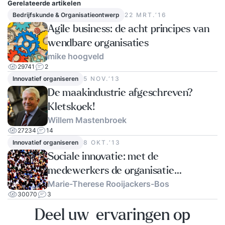
Gerelateerde artikelen
Bedrijfskunde & Organisatieontwerp
22 MRT.‘16
Agile business: de acht principes van
wendbare organisaties
mike hoogveld
29741
2
Innovatief organiseren
5 NOV.‘13
De maakindustrie afgeschreven?
Kletskoek!
Willem Mastenbroek
27234
14
Innovatief organiseren
8 OKT.‘13
Sociale innovatie: met de
medewerkers de organisatie
Marie-Therese Rooijackers-Bos
verbeteren
30070
3
Deel uw ervaringen op