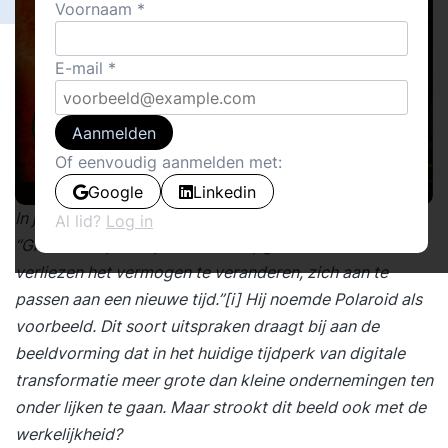
Voornaam
E-mail
Aanmelden
Of eenvoudig aanmelden met:
Google
Linkedin
In juni 2014 deed Ricardo Semler een stevige uitspraak:
Al lid?
Log in
“Grote bedrijven zijn ten dode opgeschreven. Ze
verliezen het vermogen te veranderen, zich aan te
passen aan een nieuwe tijd.”
[i]
Hij noemde Polaroid als
voorbeeld. Dit soort uitspraken draagt bij aan de
beeldvorming dat in het huidige tijdperk van
digitale
transformatie
meer grote dan kleine ondernemingen ten
onder lijken te gaan. Maar strookt dit beeld ook met de
werkelijkheid?