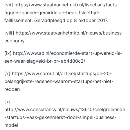
[vii]
https://www.staatvanhetmkb.nl/livechart/facts-
figures-banner-gemiddelde-bedrijfsleeftijd-
faillissement. Geraadpleegd op 8 oktober 2017.
[viii]
https://www.staatvanhetmkb.nl/nieuws/business-
economy
[ix]
http://www.ad.nl/economie/de-start-upwereld-is-
een-waar-slagveld-br-br~ab4d80c2/
[x]
https://www.sprout.nl/artikel/startups/de-20-
belangrijkste-redenen-waarom-startups-het-niet-
redden
[xi]
http://www.consultancy.nl/nieuws/13610/snelgroeiende
-startups-vaak-gekenmerkt-door-simpel-business-
model