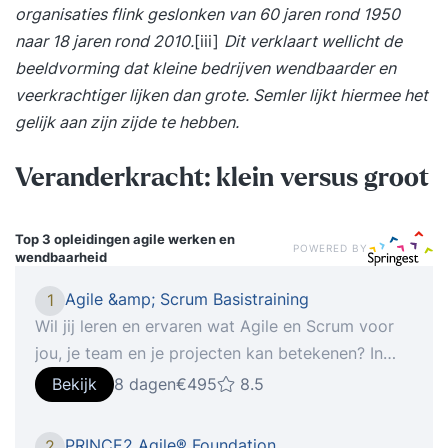
organisaties flink geslonken van 60 jaren rond 1950
naar 18 jaren rond 2010.
[iii]
Dit verklaart wellicht de
beeldvorming dat kleine bedrijven wendbaarder en
veerkrachtiger lijken dan grote. Semler lijkt hiermee het
gelijk aan zijn zijde te hebben.
Veranderkracht: klein versus groot
Top 3 opleidingen
agile werken en
POWERED BY
wendbaarheid
Agile &amp; Scrum Basistraining
1
Wil jij leren en ervaren wat Agile en Scrum voor
jou, je team en je projecten kan betekenen? In
deze 1-daagse training leer je de complete basis
Bekijk
8 dagen
€495
8.5
van Agile en Scrum. Waarom deze training? * Van
projecten niet halen naar regelmatig projecten
PRINCE2 Agile® Foundation
2