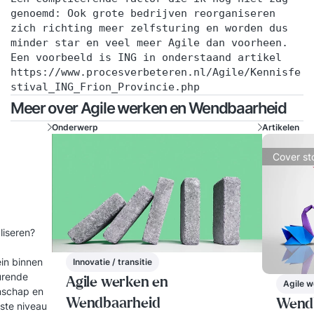
genoemd: Ook grote bedrijven reorganiseren
zich richting meer zelfsturing en worden dus
minder star en veel meer Agile dan voorheen.
Een voorbeeld is ING in onderstaand artikel
https://www.procesverbeteren.nl/Agile/Kennisfe
stival_ING_Frion_Provincie.php
Meer over Agile werken en Wendbaarheid
Onderwerp
Artikelen
Cover st
aliseren?
ein binnen
Innovatie / transitie
turende
Agile werken en
Agile 
enschap en
Wendbaarheid
Wendb
gste niveau