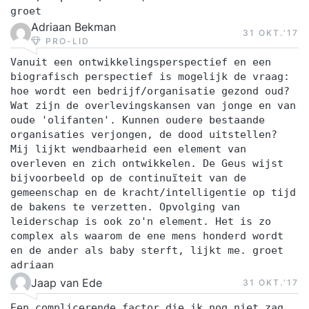
groet
Adriaan Bekman
31 OKT.‘17
PRO-LID
Vanuit een ontwikkelingsperspectief en een
biografisch perspectief is mogelijk de vraag:
hoe wordt een bedrijf/organisatie gezond oud?
Wat zijn de overlevingskansen van jonge en van
oude 'olifanten'. Kunnen oudere bestaande
organisaties verjongen, de dood uitstellen?
Mij lijkt wendbaarheid een element van
overleven en zich ontwikkelen. De Geus wijst
bijvoorbeeld op de continuïteit van de
gemeenschap en de kracht/intelligentie op tijd
de bakens te verzetten. Opvolging van
leiderschap is ook zo'n element. Het is zo
complex als waarom de ene mens honderd wordt
en de ander als baby sterft, lijkt me. groet
adriaan
Jaap van Ede
31 OKT.‘17
Een complicerende factor die ik nog niet zag