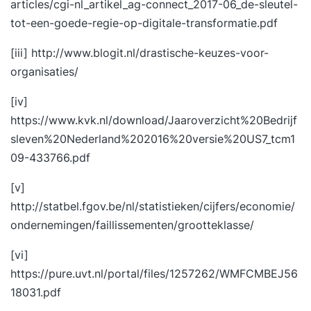
articles/cgi-nl_artikel_ag-connect_2017-06_de-sleutel-
tot-een-goede-regie-op-digitale-transformatie.pdf
[iii]
http://www.blogit.nl/drastische-keuzes-voor-
organisaties/
[iv]
https://www.kvk.nl/download/Jaaroverzicht%20Bedrijf
sleven%20Nederland%202016%20versie%20US7_tcm1
09-433766.pdf
[v]
http://statbel.fgov.be/nl/statistieken/cijfers/economie/
ondernemingen/faillissementen/grootteklasse/
[vi]
https://pure.uvt.nl/portal/files/1257262/WMFCMBEJ56
18031.pdf