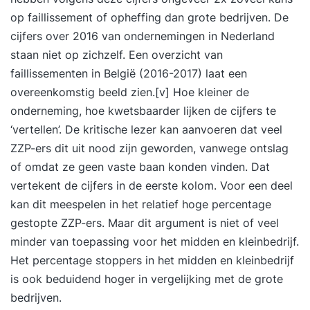
Examen en studiematerialen Voor deze training is
op faillissement of opheffing dan grote bedrijven. De
er een examen optie (IIABC.org Agile Business
cijfers over 2016 van ondernemingen in Nederland
Foundation, non-IT / Nederlandstalig). Je krijgt
staan niet op zichzelf. Een overzicht van
sowieso 60 oefenvragen cadeau van ons.
faillissementen in België (2016-2017) laat een
Enthousiast? Schrijf je in, download de
overeenkomstig beeld zien.
[v]
Hoe kleiner de
opleidingsbrochure of neem contact met ons op
onderneming, hoe kwetsbaarder lijken de cijfers te
via onze website.
‘vertellen’. De kritische lezer kan aanvoeren dat veel
ZZP-ers dit uit nood zijn geworden, vanwege ontslag
of omdat ze geen vaste baan konden vinden. Dat
vertekent de cijfers in de eerste kolom. Voor een deel
kan dit meespelen in het relatief hoge percentage
gestopte ZZP-ers. Maar dit argument is niet of veel
minder van toepassing voor het midden en kleinbedrijf.
Het percentage stoppers in het midden en kleinbedrijf
is ook beduidend hoger in vergelijking met de grote
bedrijven.