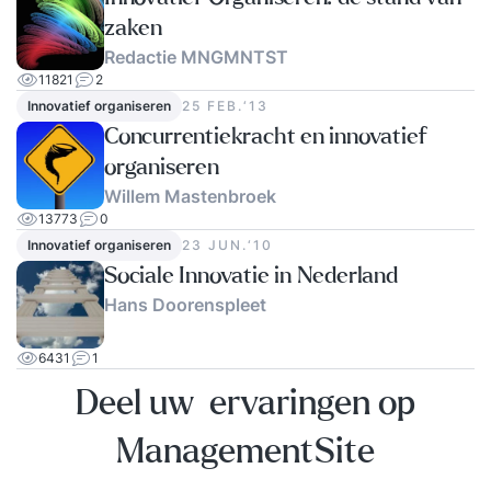
zaken
Redactie MNGMNTST
11821
2
Innovatief organiseren
25 FEB.‘13
Concurrentiekracht en innovatief
organiseren
Willem Mastenbroek
13773
0
Innovatief organiseren
23 JUN.‘10
Sociale Innovatie in Nederland
Hans Doorenspleet
6431
1
Deel uw ervaringen op
ManagementSite