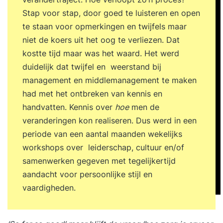
denkpatronen kunt doorbreken en hoe je aan de
Stap voor stap, door goed te luisteren en open
lopende band op nieuwe en verrassende ideeën
te staan voor opmerkingen en twijfels maar
kunt komen of on-ontdekte kansen aan de
niet de koers uit het oog te verliezen. Dat
oppervlakte kunt brengen. In deze training komt
kostte tijd maar was het waard. Het werd
aan bod: wat creativiteit is waarom je wel eens
duidelijk dat twijfel en weerstand bij
‘vast’ komt te zitten de basisvaardigheden van
management en middlemanagement te maken
het creatief denken creatieve denktechnieken
had met het ontbreken van kennis en
om denkpatronen te doorbreken de juiste
handvatten. Kennis over
hoe
men de
mindset en voorwaarden om ideeën te laten
veranderingen kon realiseren. Dus werd in een
groeien of om zeep te helpen de structuur van
periode van een aantal maanden wekelijks
een creatief denkproces hoe je van een ‘wild’ idee
workshops over leiderschap, cultuur en/of
een verrassend uitvoerbaar idee maakt Hierdoor
samenwerken gegeven met tegelijkertijd
krijg je krachtige tools in handen die je creatieve
aandacht voor persoonlijke stijl en
denkkracht vergroten om te allen tijde op nieuwe,
vaardigheden.
originele ideeën en oplossingen te komen. Alleen
of met een team. Je ontdekt je eigen creativiteit