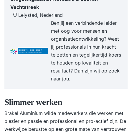
kansen in de markt wil ontdekken of de
Vechtstreek
concurrentie voor wil blijven. Voor iedereen
Lelystad, Nederland
die duurzame oplossingen wil verzinnen, Voor
Ben jij een verbindende leider
iedereen die snel wil kunnen inspelen op
met oog voor mensen en
veranderingen in de markt Voor creatieven, die
organisatieontwikkeling? Weet
topsport willen bedrijven in hun hoofd. Voor
jij professionals in hun kracht
iedereen die zichzelf niet creatief vindt, maar
te zetten en tegelijkertijd koers
ervoor open staat om deze vaardigheid bij
te houden op kwaliteit en
zichzelf te ontdekken en te ontwikkelen.
resultaat? Dan zijn wij op zoek
Praktische informatie De training is voor minimaal
naar jou.
5 en maximaal 10 personen en duurt 2 dagen.
Deze training kan gecombineerd worden met
Effectief brainstormen, zodat ook het juiste
Slimmer werken
ontwikkelingsklimaat ontstaat voor al die
Brakel Aluminium wilde medewerkers die werken met
vernieuwende, creatieve ideeën. De training vindt
plezier en passie en professional en pro-actief zijn. De
plaats op een inspirerende externe locatie. Bij een
werkwijze berustte op een grote mate van vertrouwen