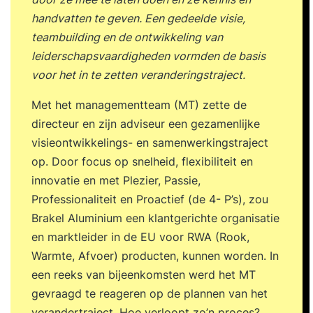
veranderende tijden bij te kunnen benen. Maar
handvatten te geven. Een gedeelde visie,
voor veel mensen is die manier van denken niet
teambuilding en de ontwikkeling van
zo eenvoudig. Want hoe verzin je ook onder de
leiderschapsvaardigheden vormden de basis
druk van deadlines en in de waan van de dag
voor het in te zetten veranderingstraject.
nieuwe ideeën, verfrissende invalshoeken en
verrassende oplossingen voor jouw
Met het managementteam (MT) zette de
vraagstukken? En hoe verzin je iets compleet
directeur en zijn adviseur een gezamenlijke
nieuws wat nog niemand heeft bedacht? We
visieontwikkelings- en samenwerkingstraject
bewandelen vaak dezelfde denkroutes bij het
op. Door focus op snelheid, flexibiliteit en
verzinnen van oplossingen en ideeën. Dat komt,
innovatie en met Plezier, Passie,
omdat we in patronen denken. Patronen
Professionaliteit en Proactief (de 4- P’s), zou
structureren onze wereld en bieden ons kaders
Brakel Aluminium een klantgerichte organisatie
waarop we automatisch kunnen terugvallen als
en marktleider in de EU voor RWA (Rook,
we ze nodig hebben. Heel handig, maar het
Warmte, Afvoer) producten, kunnen worden. In
belemmert je ook op het moment dat je ‘vast’ zit
een reeks van bijeenkomsten werd het MT
en iets nieuws nodig hebt. InhoudDe training
gevraagd te reageren op de plannen van het
Creatief en Innovatief Denken leert je hoe je deze
verandertraject. Hoe verloopt zo’n proces?