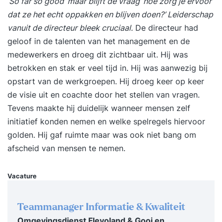
‘So far so good’ maar blijft de vraag ‘hoe zorg je ervoor
en hoe je deze verder kunt ontwikkelen en in kunt
dat ze het echt oppakken en blijven doen?’ Leiderschap
zetten. Niet alleen in je werk, maar ook op andere
vanuit de directeur bleek cruciaal.
De directeur had
situaties die ‘vast’ zitten. Je probleemoplossend
geloof in de talenten van het management en de
vermogen vergroot en je bent in staat om altijd
medewerkers en droeg dit zichtbaar uit. Hij was
en overal buiten de geldende kaders te denken.
betrokken en stak er veel tijd in. Hij was aanwezig bij
Deelnemers passen het geleerde direct toe op
opstart van de werkgroepen. Hij droeg keer op keer
hun eigen praktijkcases, zodat iedereen aan het
de visie uit en coachte door het stellen van vragen.
einde van de dag met praktisch uitvoerbare
Tevens maakte hij duidelijk wanneer mensen zelf
nieuwe ideeën naar huis gaat. Voor wie? Voor
initiatief konden nemen en welke spelregels hiervoor
iedereen die weleens ‘vast’ zit in een standaard
golden. Hij gaf ruimte maar was ook niet bang om
manier van denken en dit wil doorbreken. Voor
afscheid van mensen te nemen.
managers die een creatiever klimaat willen. Voor
iedereen die weleens een nieuw idee of een
Vacature
verrassende oplossing nodig heeft......of twee
Voor iedereen die wil opvallen met zijn product,
boodschap of dienst. Voor iedereen die zich met
Teammanager Informatie & Kwaliteit
innovatie bezig houdt Voor iedereen die nieuwe
Omgevingsdienst Flevoland & Gooi en