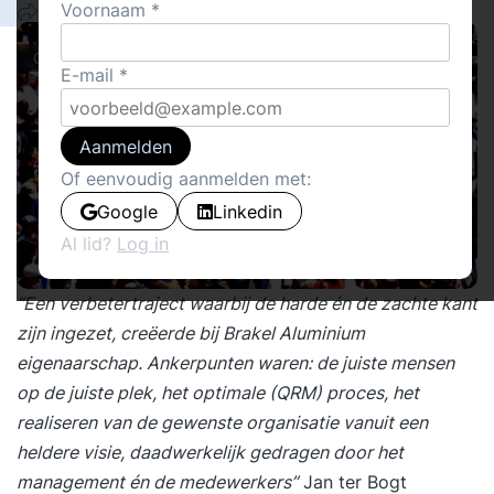
Voornaam
19
Cover stories · Cases
E-mail
Aanmelden
Of eenvoudig aanmelden met:
Google
Linkedin
Al lid?
Log in
“Een verbetertraject waarbij de harde én de zachte kant
zijn ingezet, creëerde bij Brakel Aluminium
eigenaarschap. Ankerpunten waren: de juiste mensen
op de juiste plek, het optimale (QRM) proces, het
realiseren van de gewenste organisatie vanuit een
heldere visie, daadwerkelijk gedragen door het
management én de medewerkers”
Jan ter Bogt