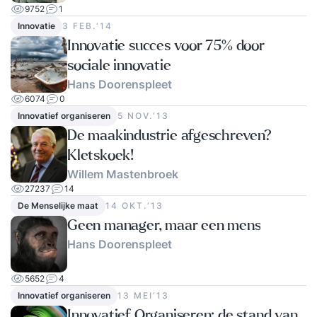
9752
1
Innovatie
3 FEB.‘14
Innovatie succes voor 75% door
sociale innovatie
Hans Doorenspleet
6074
0
Innovatief organiseren
5 NOV.‘13
De maakindustrie afgeschreven?
Kletskoek!
Willem Mastenbroek
27237
14
De Menselijke maat
14 OKT.‘13
Geen manager, maar een mens
Hans Doorenspleet
5652
4
Innovatief organiseren
13 MEI‘13
Innovatief Organiseren: de stand van