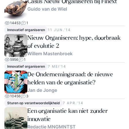
Casus Nieuw Organiseren bij Finext
Guido van de Wiel
14453
1
Innovatief organiseren
11 JUN.‘14
Nieuw Organiseren: hype, doorbraak
of evolutie 2
Willem Mastenbroek
5956
1
Innovatief organiseren
7 MEI‘14
De Ondernemingsraad: de nieuwe
helden van de organisatie?
Jan de Jonge
10456
3
Sturen op verantwoordelijkheid
7 APR.‘14
Een organisatie kan niet zonder
innovatie
Redactie MNGMNTST