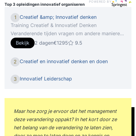
POWERED BY
Top 3 opleidingen
innovatief organiseren
Creatief &amp; Innovatief denken
1
Training Creatief & Innovatief Denken
Veranderende tijden vragen om andere manieren
van denken.Creativiteit en innovatie zijn de
Bekijk
2 dagen
€1295
9.5
sleutelwoorden om je staande te kunnen houden
in deze tijd. Creatief denken, het vermogen om
Creatief en innovatief denken en doen
2
buiten de gebaande paden te denken of het
hebben van een innovatieve geest, noemen
Innovatief Leiderschap
3
werkgevers steeds vaker als waardevolle
competenties van werknemers. Meer dan ooit te
voren verwachten ze dat medewerkers hun frisse
blik weten te behouden en in staat zijn ‘out of the
Maar hoe zorg je ervoor dat het management
box’ te denken. Om zo koploper te kunnen blijven
deze verandering oppakt? In het kort door ze
in het vakgebied, om de doelgroep of klant
het belang van de verandering te laten zien,
steeds weer te verrassen of om de snel
door ze mee te laten doen en ze kennis en