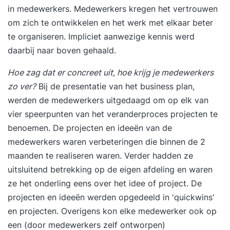
incompany training wordt deze locatie in overleg
in medewerkers. Medewerkers kregen het vertrouwen
bepaald. De open inschrijvingstraining is in
om zich te ontwikkelen en het werk met elkaar
beter
Amsterdam. De training wordt zowel op open
te organiseren
. Impliciet aanwezige kennis werd
inschrijving als incompany aangeboden.
daarbij naar boven gehaald.
Incompanyprijzen op aanvraag rechtstreeks bij
de Rijmfabriek, niet via Springest.
Hoe zag dat er concreet uit, hoe krijg je medewerkers
zo ver?
Bij de presentatie van het business plan,
werden de medewerkers uitgedaagd om op elk van
vier speerpunten van het veranderproces projecten te
benoemen. De projecten en ideeën van de
medewerkers waren verbeteringen die binnen de 2
maanden te realiseren waren. Verder hadden ze
uitsluitend betrekking op de eigen afdeling en waren
ze het onderling eens over het idee of project. De
projecten en ideeën werden opgedeeld in 'quickwins'
en projecten. Overigens kon elke medewerker ook op
een (door medewerkers zelf ontworpen)