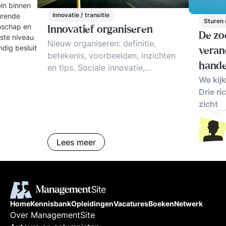
ein binnen
Innovatie / transitie
turende
Sturen 
enschap en
Innovatief organiseren
De zo
gste niveau
Nieuw organiseren: definitie,
dig besluit
veran
betekenis, voorbeelden, inzichten
hande
en tips. Sociale innovatie,
innovatief organiseren, zelfsturing
We kij
& zelforganisatie: de trends
Drie ri
zicht
Lees meer
Home
Kennisbank
Opleidingen
Vacatures
Boeken
Netwerk
Over ManagementSite