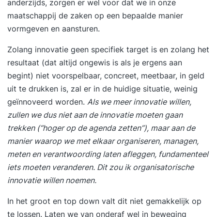
anderzijds, zorgen er wel voor dat we in onze
druk van deadlines en in de waan van de dag
maatschappij de zaken op een bepaalde manier
nieuwe ideeën, verfrissende invalshoeken en
vormgeven en aansturen.
verrassende oplossingen voor jouw
Zolang innovatie geen specifiek target is en zolang het
vraagstukken? En hoe verzin je iets compleet
resultaat (dat altijd ongewis is als je ergens aan
nieuws wat nog niemand heeft bedacht? We
begint) niet voorspelbaar, concreet, meetbaar, in geld
bewandelen vaak dezelfde denkroutes bij het
uit te drukken is, zal er in de huidige situatie, weinig
verzinnen van oplossingen en ideeën. Dat komt,
geïnnoveerd worden.
Als we meer innovatie willen,
omdat we in patronen denken. Patronen
zullen we dus niet aan de innovatie moeten gaan
structureren onze wereld en bieden ons kaders
trekken (“hoger op de agenda zetten”), maar aan de
waarop we automatisch kunnen terugvallen als
manier waarop we met elkaar organiseren, managen,
we ze nodig hebben. Heel handig, maar het
meten en verantwoording laten afleggen, fundamenteel
belemmert je ook op het moment dat je ‘vast’ zit
iets moeten veranderen. Dit zou ik
organisatorische
en iets nieuws nodig hebt. InhoudDe training
innovatie
willen noemen.
Creatief en Innovatief Denken leert je hoe je deze
denkpatronen kunt doorbreken en hoe je aan de
In het groot en top down valt dit niet gemakkelijk op
lopende band op nieuwe en verrassende ideeën
te lossen. Laten we van onderaf wel in beweging