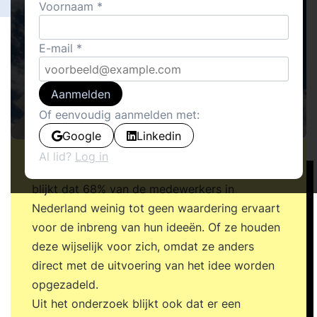
Voornaam
E-mail
Aanmelden
Of eenvoudig aanmelden met:
Google
Linkedin
Al lid?
Log in
Uit een onderzoek van dienstenbond CNV
blijkt dat 68% van de medewerkers in
Nederland weinig tot geen waardering ervaart
voor de inbreng van hun ideeën. Of ze houden
deze wijselijk voor zich, omdat ze anders
direct met de uitvoering van het idee worden
opgezadeld.
Uit het onderzoek blijkt ook dat er een