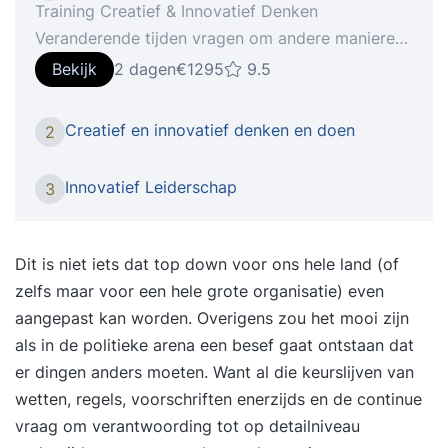
Training Creatief & Innovatief Denken
Veranderende tijden vragen om andere manieren
van denken.Creativiteit en innovatie zijn de
Bekijk
2 dagen
€1295
9.5
sleutelwoorden om je staande te kunnen houden
in deze tijd. Creatief denken, het vermogen om
Creatief en innovatief denken en doen
2
buiten de gebaande paden te denken of het
hebben van een innovatieve geest, noemen
Innovatief Leiderschap
3
werkgevers steeds vaker als waardevolle
competenties van werknemers. Meer dan ooit te
voren verwachten ze dat medewerkers hun frisse
Dit is niet iets dat top down voor ons hele land (of
blik weten te behouden en in staat zijn ‘out of the
zelfs maar voor een hele grote organisatie) even
box’ te denken. Om zo koploper te kunnen blijven
aangepast kan worden. Overigens zou het mooi zijn
in het vakgebied, om de doelgroep of klant
als in de politieke arena een besef gaat ontstaan dat
steeds weer te verrassen of om de snel
er dingen anders moeten. Want al die keurslijven van
veranderende tijden bij te kunnen benen. Maar
wetten, regels, voorschriften enerzijds en de continue
voor veel mensen is die manier van denken niet
vraag om verantwoording tot op detailniveau
zo eenvoudig. Want hoe verzin je ook onder de