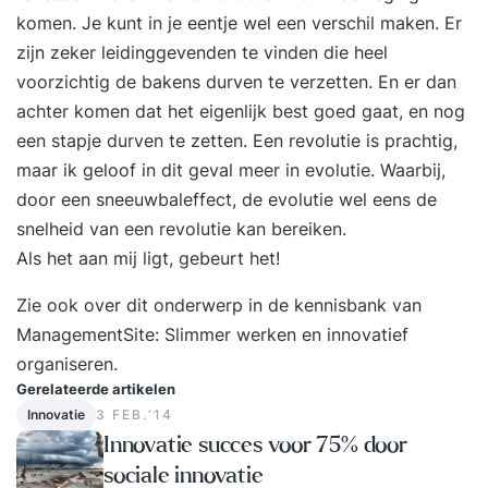
kunt komen of on-ontdekte kansen aan de
komen. Je kunt in je eentje wel een verschil maken. Er
oppervlakte kunt brengen. In deze training komt
zijn zeker leidinggevenden te vinden die heel
aan bod: wat creativiteit is waarom je wel eens
voorzichtig de bakens durven te verzetten. En er dan
‘vast’ komt te zitten de basisvaardigheden van
achter komen dat het eigenlijk best goed gaat, en nog
het creatief denken creatieve denktechnieken
een stapje durven te zetten. Een revolutie is prachtig,
om denkpatronen te doorbreken de juiste
maar ik geloof in dit geval meer in evolutie. Waarbij,
mindset en voorwaarden om ideeën te laten
door een sneeuwbaleffect, de evolutie wel eens de
groeien of om zeep te helpen de structuur van
snelheid van een revolutie kan bereiken.
een creatief denkproces hoe je van een ‘wild’ idee
Als het aan mij ligt, gebeurt het!
een verrassend uitvoerbaar idee maakt Hierdoor
krijg je krachtige tools in handen die je creatieve
Zie ook over dit onderwerp in de kennisbank van
denkkracht vergroten om te allen tijde op nieuwe,
ManagementSite:
Slimmer werken
en
innovatief
originele ideeën en oplossingen te komen. Alleen
organiseren
.
of met een team. Je ontdekt je eigen creativiteit
Gerelateerde artikelen
Innovatie
3 FEB.‘14
en hoe je deze verder kunt ontwikkelen en in kunt
Innovatie succes voor 75% door
zetten. Niet alleen in je werk, maar ook op andere
sociale innovatie
situaties die ‘vast’ zitten. Je probleemoplossend