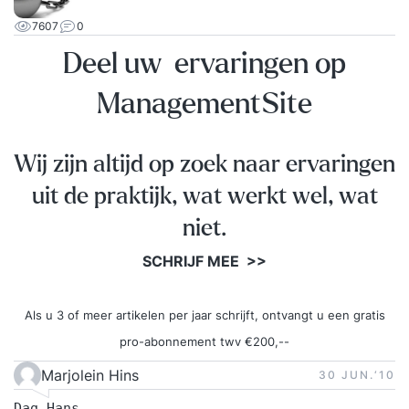
inschrijving als incompany aangeboden.
7607
0
Incompanyprijzen op aanvraag rechtstreeks bij
Deel uw ervaringen op
de Rijmfabriek, niet via Springest.
ManagementSite
Wij zijn altijd op zoek naar ervaringen
uit de praktijk, wat werkt wel, wat
niet.
SCHRIJF MEE >>
Als u 3 of meer artikelen per jaar schrijft, ontvangt u een gratis
pro-abonnement twv €200,--
Marjolein Hins
30 JUN.‘10
Dag Hans,