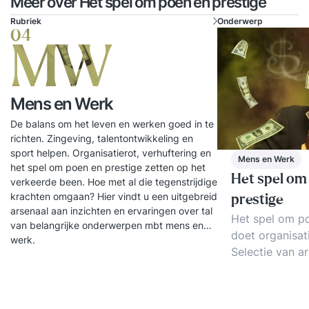
Meer over Het spel om poen en prestige
Rubriek
Onderwerp
04
MW
Mens en Werk
De balans om het leven en werken goed in te
richten. Zingeving, talentontwikkeling en
sport helpen. Organisatierot, verhuftering en
Mens en Werk
het spel om poen en prestige zetten op het
Het spel om
verkeerde been. Hoe met al die tegenstrijdige
krachten omgaan? Hier vindt u een uitgebreid
prestige
arsenaal aan inzichten en ervaringen over tal
Het spel om po
van belangrijke onderwerpen mbt mens en
doet organisat
werk.
Selectie van ar
verhuftering, z
bestuurlijke el