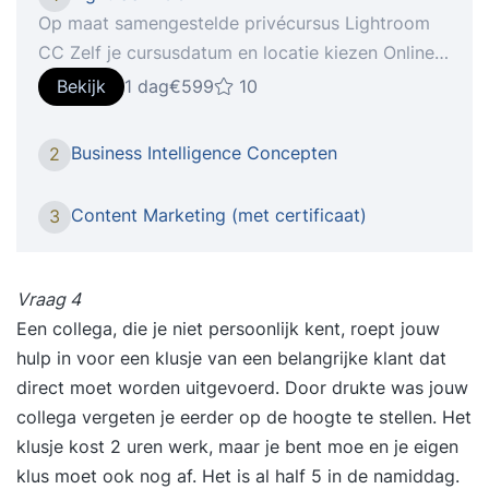
Op maat samengestelde privécursus Lightroom
CC Zelf je cursusdatum en locatie kiezen Online
verder leren met StudyFlix De nieuwste telg van
Bekijk
1 dag
€599
10
Creative Cloud gooit in een flitsend jasje het roer
om qua interface en gebruikerservaring. in onze
Business Intelligence Concepten
2
cursus Lightroom CC ga je aan de slag om, indien
gewenst met je eigen materiaal, foto’s om te
Content Marketing (met certificaat)
3
toveren naar beeld waar je echt trots op kan zijn!
Hoe het werkt 1: Intake Na je inschrijving voor de
cursus Lightroom CC vindt er een telefonische
Vraag 4
intake plaats, waarin we je huidige niveau en
Een collega, die je niet persoonlijk kent, roept jouw
leerbehoefte bepalen. 2: Voorbereiding Wij gaan
hulp in voor een klusje van een belangrijke klant dat
aan de slag om een persoonlijk cursusprogramma
direct moet worden uitgevoerd. Door drukte was jouw
voor je samen te stellen op basis van je huidige
collega vergeten je eerder op de hoogte te stellen. Het
niveau en interesses. 3: Cursusdatum Op je zelf
klusje kost 2 uren werk, maar je bent moe en je eigen
gekozen cursusdatum ga je één op één aan de
klus moet ook nog af. Het is al half 5 in de namiddag.