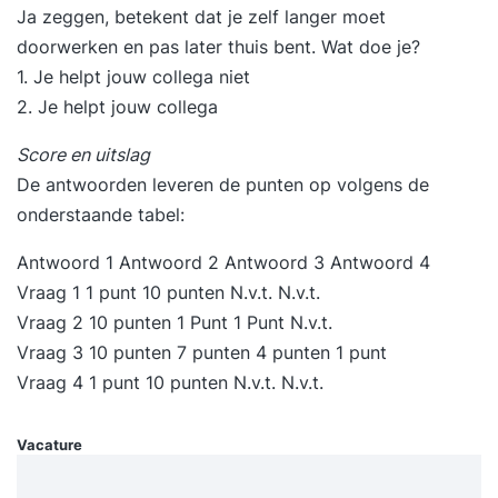
slag met onze trainer, die je alle aspecten van de
Ja zeggen, betekent dat je zelf langer moet
software laat zien in praktijkgerichte oefeningen.
doorwerken en pas later thuis bent. Wat doe je?
Wij stellen een computer met de software tot je
1. Je helpt jouw collega niet
beschikking. 4: StudyFlix Na de cursus Lightroom
2. Je helpt jouw collega
CC krijg je toegang tot ons online
Score en uitslag
cursusplatform, waar je terug kan blikken op de
De antwoorden leveren de punten op volgens de
cursus of aan de slag kunt gaan met gevorderde
onderstaande tabel:
stof, certificaten kan verdienen & meer
Antwoord 1 Antwoord 2 Antwoord 3 Antwoord 4
Vraag 1 1 punt 10 punten N.v.t. N.v.t.
Vraag 2 10 punten 1 Punt 1 Punt N.v.t.
Vraag 3 10 punten 7 punten 4 punten 1 punt
Vraag 4 1 punt 10 punten N.v.t. N.v.t.
Vacature