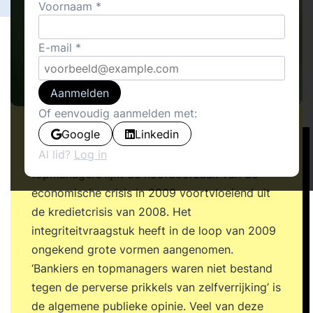
Voornaam
E-mail
Aanmelden
Of eenvoudig aanmelden met:
Google
Linkedin
Gebrek aan integriteit (rechtschapen,
Al lid?
Log in
deugdzaam, onkreukbaar) van bankiers en
topmanagers lijkt de hoofdoorzaak van de
economische crisis in 2009 voortvloeiend uit
de kredietcrisis van 2008. Het
integriteitvraagstuk heeft in de loop van 2009
ongekend grote vormen aangenomen.
‘Bankiers en topmanagers waren niet bestand
tegen de perverse prikkels van zelfverrijking’ is
de algemene publieke opinie. Veel van deze