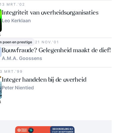
13 MRT.‘02
Integriteit van overheidsorganisaties
Leo Kerklaan
5
m poen en prestige
21 NOV.‘01
Bouwfraude? Gelegenheid maakt de dief!
A.M.A. Goossens
3 MRT.‘99
Integer handelen bij de overheid
Peter Nientied
4