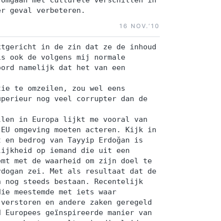
er geval verbeteren.
16 NOV.‘10
xtgericht in de zin dat ze de inhoud
is ook de volgens mij normale
oord namelijk dat het van een
tie te omzeilen, zou wel eens
uperieur nog veel corrupter dan de
llen in Europa lijkt me vooral van
 EU omgeving moeten acteren. Kijk in
t en bedrog van Tayyip Erdoğan is
lijkheid op iemand die uit een
emt met de waarheid om zijn doel te
rdogan zei. Met als resultaat dat de
n nog steeds bestaan. Recentelijk
die meestemde met iets waar
 verstoren en andere zaken geregeld
d Europees geïnspireerde manier van