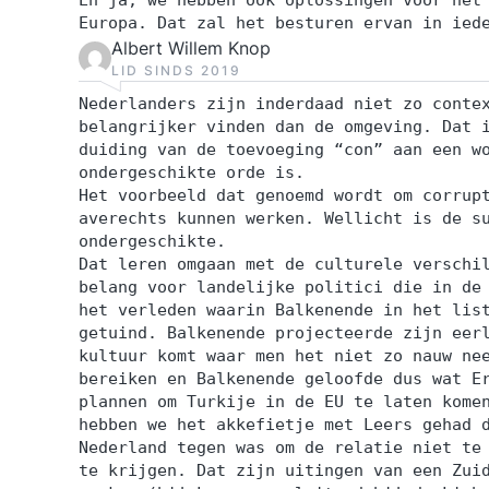
Europa. Dat zal het besturen ervan in ied
Albert Willem Knop
LID SINDS 2019
Nederlanders zijn inderdaad niet zo conte
belangrijker vinden dan de omgeving. Dat 
duiding van de toevoeging “con” aan een w
ondergeschikte orde is.
Het voorbeeld dat genoemd wordt om corrup
averechts kunnen werken. Wellicht is de s
ondergeschikte.
Dat leren omgaan met de culturele verschi
belang voor landelijke politici die in de
het verleden waarin Balkenende in het lis
getuind. Balkenende projecteerde zijn eer
kultuur komt waar men het niet zo nauw ne
bereiken en Balkenende geloofde dus wat E
plannen om Turkije in de EU te laten kome
hebben we het akkefietje met Leers gehad 
Nederland tegen was om de relatie niet te
te krijgen. Dat zijn uitingen van een Zui