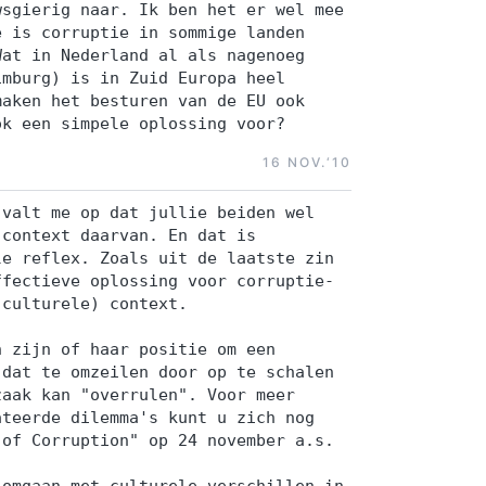
wsgierig naar. Ik ben het er wel mee
e is corruptie in sommige landen
Wat in Nederland al als nagenoeg
imburg) is in Zuid Europa heel
maken het besturen van de EU ook
ok een simpele oplossing voor?
16 NOV.‘10
 valt me op dat jullie beiden wel
 context daarvan. En dat is
le reflex. Zoals uit de laatste zin
ffectieve oplossing voor corruptie-
(culturele) context.
n zijn of haar positie om een
 dat te omzeilen door op te schalen
zaak kan "overrulen". Voor meer
ateerde dilemma's kunt u zich nog
 of Corruption" op 24 november a.s.
 omgaan met culturele verschillen in