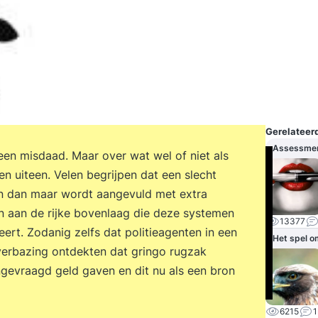
Gerelateerd
Assessme
een misdaad. Maar over wat wel of niet als
 uiteen. Velen begrijpen dat een slecht
en dan maar wordt aangevuld met extra
 aan de rijke bovenlaag die deze systemen
13377
eert. Zodanig zelfs dat politieagenten in een
Het spel o
verbazing ontdekten dat gringo rugzak
ngevraagd geld gaven en dit nu als een bron
6215
1