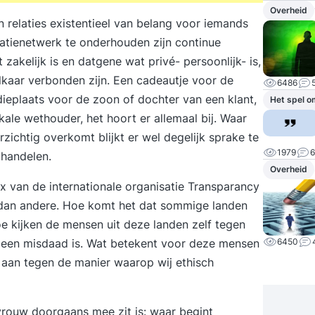
Overheid
n relaties existentieel van belang voor iemands
latienetwerk te onderhouden zijn continue
zakelijk is en datgene wat privé- persoonlijk- is,
lkaar verbonden zijn. Een cadeautje voor de
6486
ieplaats voor de zoon of dochter van een klant,
Het spel o
ale wethouder, het hoort er allemaal bij. Waar
zichtig overkomt blijkt er wel degelijk sprake te
1979
6
 handelen.
Overheid
x van de internationale organisatie Transparancy
 dan andere. Hoe komt het dat sommige landen
e kijken de mensen uit deze landen zelf tegen
aar een misdaad is. Wat betekent voor deze mensen
6450
j aan tegen de manier waarop wij ethisch
rouw doorgaans mee zit is: waar begint