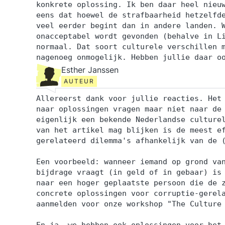
konkrete oplossing. Ik ben daar heel nieu
eens dat hoewel de strafbaarheid hetzelfd
veel eerder begint dan in andere landen. 
onacceptabel wordt gevonden (behalve in L
normaal. Dat soort culturele verschillen 
nagenoeg onmogelijk. Hebben jullie daar o
Esther Janssen
AUTEUR
Allereerst dank voor jullie reacties. Het
naar oplossingen vragen maar niet naar de
eigenlijk een bekende Nederlandse culture
van het artikel mag blijken is de meest e
gerelateerd dilemma's afhankelijk van de 
Een voorbeeld: wanneer iemand op grond va
bijdrage vraagt (in geld of in gebaar) is
naar een hoger geplaatste persoon die de 
concrete oplossingen voor corruptie-gerel
aanmelden voor onze workshop "The Culture
En ja, we hebben ook oplossingen voor het