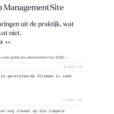
op ManagementSite
aringen uit de praktijk, wat
at niet.
EE >>
ngt u een gratis pro-abonnement twv €200,--
9 NOV.‘10
tie gerelateerde dilemma is vaak
11 NOV.‘10
ten nog steeds op die simpele