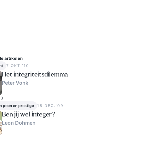
e artikelen
nt
7 OKT.‘10
Het integriteitsdilemma
Peter Vonk
3
m poen en prestige
18 DEC.‘09
Ben jij wel integer?
Leon Dohmen