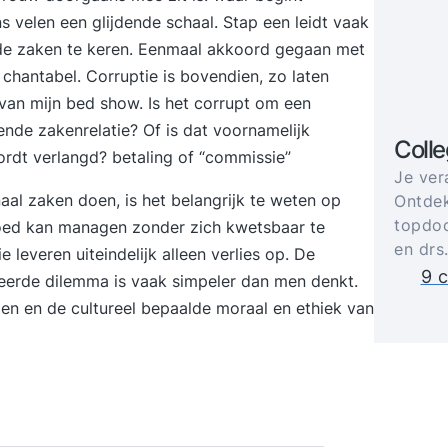
ns velen een glijdende schaal. Stap een leidt vaak
m de zaken te keren. Eenmaal akkoord gegaan met
chantabel. Corruptie is bovendien, zo laten
van mijn bed show. Is het corrupt om een
nde zakenrelatie? Of is dat voornamelijk
Coll
ordt verlangd? betaling of “commissie”
Je ver
onaal zaken doen, is het belangrijk te weten op
Ontdek
topdoc
 goed kan managen zonder zich kwetsbaar te
en drs
leveren uiteindelijk alleen verlies op. De
9 c
teerde dilemma is vaak simpeler dan men denkt.
n en de cultureel bepaalde moraal en ethiek van