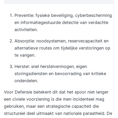
Hoe het werkt 1: Intake Na je inschrijving voor de
cursus Lightroom CC vindt er een telefonische
Preventie: fysieke beveiliging, cyberbescherming
intake plaats, waarin we je huidige niveau en
en informatiegestuurde detectie van verdachte
leerbehoefte bepalen. 2: Voorbereiding Wij gaan
activiteiten.
aan de slag om een persoonlijk cursusprogramma
Absorptie: noodsystemen, reservecapaciteit en
voor je samen te stellen op basis van je huidige
alternatieve routes om tijdelijke verstoringen op
niveau en interesses. 3: Cursusdatum Op je zelf
te vangen.
gekozen cursusdatum ga je één op één aan de
slag met onze trainer, die je alle aspecten van de
Herstel: snel herstelvermogen, eigen
software laat zien in praktijkgerichte oefeningen.
storingsdiensten en bevoorrading van kritieke
Wij stellen een computer met de software tot je
onderdelen.
beschikking. 4: StudyFlix Na de cursus Lightroom
CC krijg je toegang tot ons online
Voor Defensie betekent dit dat het spoor niet langer
cursusplatform, waar je terug kan blikken op de
een civiele voorziening is die men incidenteel mag
cursus of aan de slag kunt gaan met gevorderde
gebruiken, maar een strategische capaciteit die
stof, certificaten kan verdienen & meer
structureel deel uitmaakt van nationale paraatheid. De