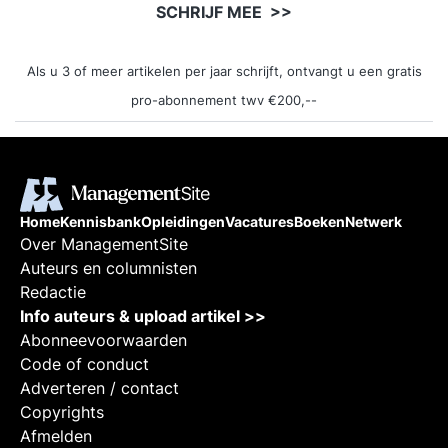
SCHRIJF MEE >>
Als u 3 of meer artikelen per jaar schrijft, ontvangt u een gratis
pro-abonnement twv €200,--
Home
Kennisbank
Opleidingen
Vacatures
Boeken
Netwerk
Over ManagementSite
Auteurs en columnisten
Redactie
Info auteurs & upload artikel >>
Abonneevoorwaarden
Code of conduct
Adverteren / contact
Copyrights
Afmelden