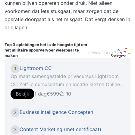
kunnen blijven opereren onder druk. Niet alleen
voorkomen dat iets stukgaat, maar zorgen dat de
operatie doorgaat als het misgaat. Dat vergt denken in
drie lagen:
Top 3 opleidingen
het is de hoogste tijd om
het militaire spoorvervoer weerbaar te
POWERED BY
maken
Lightroom CC
1
Op maat samengestelde privécursus Lightroom
CC Zelf je cursusdatum en locatie kiezen Online
verder leren met StudyFlix De nieuwste telg van
Bekijk
1 dag
€599
10
Creative Cloud gooit in een flitsend jasje het roer
om qua interface en gebruikerservaring. in onze
Business Intelligence Concepten
2
cursus Lightroom CC ga je aan de slag om, indien
gewenst met je eigen materiaal, foto’s om te
Content Marketing (met certificaat)
3
toveren naar beeld waar je echt trots op kan zijn!