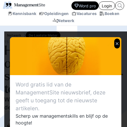
Word pro
Login
Kennisbank
Opleidingen
Vacatures
Boeken
Netwerk
Netwerk
De Laatste Meter
15 DEC.‘25
Het is de hoogste tijd
om het militaire
spoorvervoer weerbaar
Word gratis lid van de
te maken
ManagementSite nieuwsbrief, deze
Wie controle heeft over het spoor, beheerst
geeft u toegang tot de nieuwste
de logistiek van oorlog en vrede
artikelen.
Scherp uw managementskills en blijf op de
141
Delen
Walther Ploos van Amstel
0
hoogte!
De Laatste Meter
5