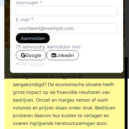
Voornaam
E-mail
Aanmelden
Of eenvoudig aanmelden met:
Google
Linkedin
Heeft u de kaasschaaf in twee jaar tijd al drie
Al lid?
Log in
keer toegepast? Of is de vorige reorganisatie
net afgerond en de volgende al
aangekondigd? De economische situatie heeft
grote impact op de financiële resultaten van
bedrijven. Omzet en marges nemen af want
volumes en prijzen staan onder druk. Bedrijven
proberen daarom hun kosten te verlagen en
voeren ingrijpende herstructureringen door.