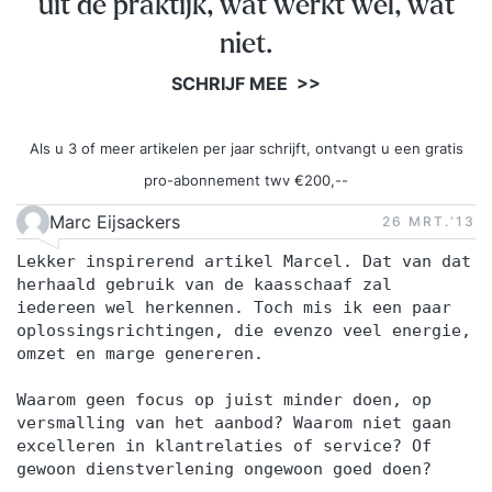
uit de praktijk, wat werkt wel, wat
gunfactor vergroten? Hoe maak je het verschil
met aansprekende resultaten? Verankering Na
niet.
afloop van de training ontvang je een bericht met
SCHRIJF MEE >>
de meest belangrijke inzichten over het
onderwerp Proactief en ondernemend
Als u 3 of meer artikelen per jaar schrijft, ontvangt u een gratis
gedrag. Daarnaast verto
pro-abonnement twv €200,--
Marc Eijsackers
26 MRT.‘13
Lekker inspirerend artikel Marcel. Dat van dat
herhaald gebruik van de kaasschaaf zal
iedereen wel herkennen. Toch mis ik een paar
oplossingsrichtingen, die evenzo veel energie,
omzet en marge genereren.
Waarom geen focus op juist minder doen, op
versmalling van het aanbod? Waarom niet gaan
excelleren in klantrelaties of service? Of
gewoon dienstverlening ongewoon goed doen?